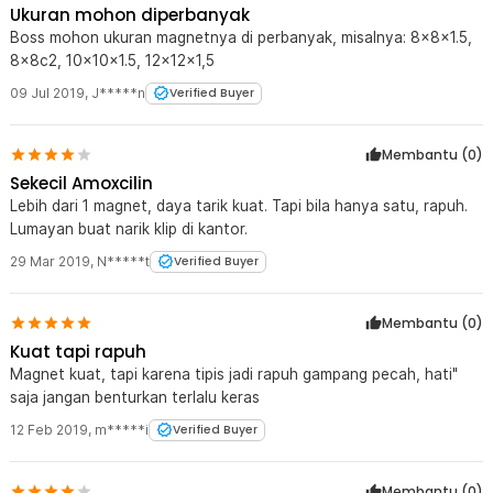
Ukuran mohon diperbanyak
Boss mohon ukuran magnetnya di perbanyak, misalnya: 8x8x1.5,
8x8c2, 10x10x1.5, 12x12x1,5
09 Jul 2019
,
J*****n
Verified Buyer
Membantu (
0
)
Sekecil Amoxcilin
Lebih dari 1 magnet, daya tarik kuat. Tapi bila hanya satu, rapuh.
Lumayan buat narik klip di kantor.
29 Mar 2019
,
N*****t
Verified Buyer
Membantu (
0
)
Kuat tapi rapuh
Magnet kuat, tapi karena tipis jadi rapuh gampang pecah, hati"
saja jangan benturkan terlalu keras
12 Feb 2019
,
m*****i
Verified Buyer
Membantu (
0
)