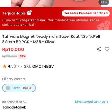
1 / 6
Terjual Habis
Tersedia kembali
Sep 2026
Gunakan fitur
Ingatkan Saya
untuk mendapatkan informasi ketika
stok tersedia kembali.
Taffware Magnet Neodymium Super Kuat N25 NdFeB
8x1mm 50 PCS - M35
-
Silver
Rp
10.000
Rp
23.900
59
%
•
SKU
OMOT4BSV
4.5
(
11
)
Pilihan Warna:
Silver
Habis
Lihat
Lokasi Lainnya
Informasi Stok:
Jabodetabek