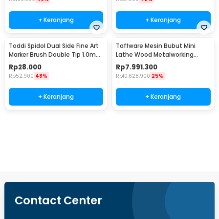
+ Keranjang
+ Keranjang
Toddi Spidol Dual Side Fine Art
Taffware Mesin Bubut Mini
Marker Brush Double Tip 1.0mm
Lathe Wood Metalworking
6.0mm 24 Warna - CY-006
550W - MX-0618
Rp
28.000
Rp
7.991.300
Rp
52.900
48%
Rp
10.628.900
25%
+ Keranjang
+ Keranjang
Ingatkan Saya
Contact Center