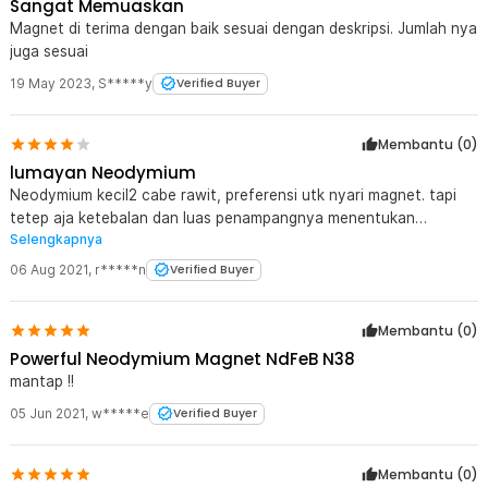
Sangat Memuaskan
Magnet di terima dengan baik sesuai dengan deskripsi. Jumlah nya
juga sesuai
19 May 2023
,
S*****y
Verified Buyer
Membantu (
0
)
lumayan Neodymium
Neodymium kecil2 cabe rawit, preferensi utk nyari magnet. tapi
tetep aja ketebalan dan luas penampangnya menentukan
Selengkapnya
kekuatan. masih mikir beli 50pcs buat apa aja.
06 Aug 2021
,
r*****n
Verified Buyer
Membantu (
0
)
Powerful Neodymium Magnet NdFeB N38
mantap !!
05 Jun 2021
,
w*****e
Verified Buyer
Membantu (
0
)