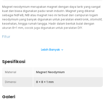
Magnet neodymium merupakan magnet dengan daya tarik yang sangat
kuat dan biasa digunakan pada ranah industri. Magnet yang dikenal
sebagai NdFeB, NIB atau magnet neo ini terbuat dari campuran logam
neodymium yang banyak digunakan untuk peralatan elektronik, otomotif,
kesehatan, hingga rumah tangga. Hadir dalam bentuk bulat dengan
ukuran 8x1 mm, cocok juga digunakan untuk peralatan DIY.
Fitur
Kekuatan dan Daya Tahan Tinggi
Lebih Banyak
Magnet Neodymium memiliki kekuatan magnetik yang sangat
tinggi. Memiliki daya tahan yang baik terhadap demagnetisasi, yang
berarti mereka tidak mudah kehilangan sifat magnetiknya seiring
Spesifikasi
waktu. Ini membuat mereka menjadi pilihan yang andal dan tahan
lama untuk aplikasi berbagai macam peralatan industri.
Material
Magnet Neodymium
Magnet Kuat Multifungsi
Digunakan dalam berbagai aplikasi industri, termasuk motor listrik,
Dimensi
generator, mesin industri, peralatan medis, peralatan audio,
8 x 8 x 1 mm
komponen komputer, dan banyak lagi. Keunggulan magnet
neodymium dalam menghasilkan gaya tarik yang kuat
memungkinkan efisiensi yang lebih tinggi dan ukuran yang lebih
Galeri
kecil dalam banyak perangkat industri.