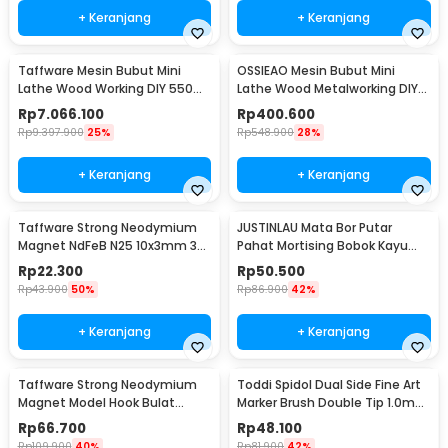
+ Keranjang
+ Keranjang
Taffware Mesin Bubut Mini
OSSIEAO Mesin Bubut Mini
Lathe Wood Working DIY 550W
Lathe Wood Metalworking DIY
- MX0618
80W - HS001
Rp
7.066.100
Rp
400.600
Rp
9.397.900
25%
Rp
548.900
28%
+ Keranjang
+ Keranjang
Taffware Strong Neodymium
JUSTINLAU Mata Bor Putar
Magnet NdFeB N25 10x3mm 30
Pahat Mortising Bobok Kayu
PCS - D21
HSS 16mm - FKB16
Rp
22.300
Rp
50.500
Rp
43.900
50%
Rp
86.900
42%
+ Keranjang
+ Keranjang
Taffware Strong Neodymium
Toddi Spidol Dual Side Fine Art
Magnet Model Hook Bulat
Marker Brush Double Tip 1.0mm
48mm 80kg - LNM48-3
6.0mm 48 Warna - CY-006
Rp
66.700
Rp
48.100
Rp
109.900
40%
Rp
81.900
42%