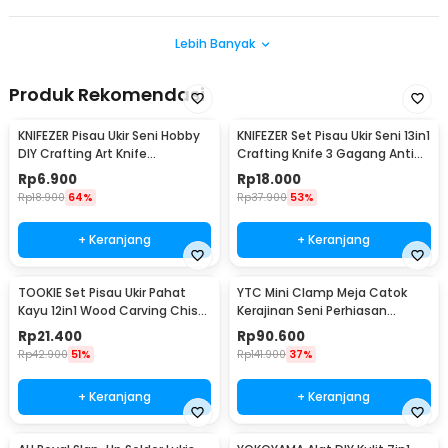
Lebih Banyak
Produk Rekomendasi
KNIFEZER Pisau Ukir Seni Hobby
KNIFEZER Set Pisau Ukir Seni 13in1
DIY Crafting Art Knife
Crafting Knife 3 Gagang Anti
Aluminium Handle - WL-9309
Slip - A-003
Rp
6.900
Rp
18.000
Rp
18.900
64%
Rp
37.900
53%
+ Keranjang
+ Keranjang
TOOKIE Set Pisau Ukir Pahat
YTC Mini Clamp Meja Catok
Kayu 12in1 Wood Carving Chisel
Kerajinan Seni Perhiasan
Knife - KSJ-12
Aluminium - AT-6075
Rp
21.400
Rp
90.600
Rp
42.900
51%
Rp
141.900
37%
+ Keranjang
+ Keranjang