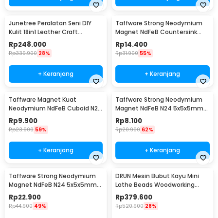
Junetree Peralatan Seni DIY
Taffware Strong Neodymium
Kulit 18in1 Leather Craft
Magnet NdFeB Countersink
Stitching Sewing - WA134
Ring Hole N25 5 PCS - D21
Rp
248.000
Rp
14.400
Rp
339.900
28%
Rp
31.900
55%
+ Keranjang
+ Keranjang
Taffware Magnet Kuat
Taffware Strong Neodymium
Neodymium NdFeB Cuboid N25
Magnet NdFeB N24 5x5x5mm
5 PCS - D22
20 PCS - F001699
Rp
9.900
Rp
8.100
Rp
23.900
59%
Rp
20.900
62%
+ Keranjang
+ Keranjang
Taffware Strong Neodymium
DRUN Mesin Bubut Kayu Mini
Magnet NdFeB N24 5x5x5mm
Lathe Beads Woodworking
50 PCS - F001699
150W - X707
Rp
22.900
Rp
379.600
Rp
44.900
49%
Rp
520.900
28%