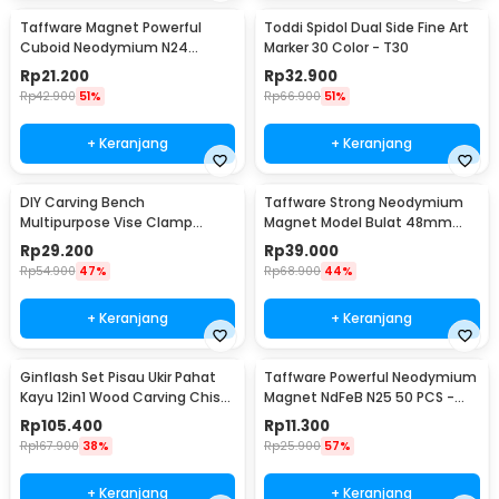
Taffware Magnet Powerful
Toddi Spidol Dual Side Fine Art
Cuboid Neodymium N24
Marker 30 Color - T30
29x9mm 10 PCS - MG10
Rp
21.200
Rp
32.900
Rp
42.900
51%
Rp
66.900
51%
+ Keranjang
+ Keranjang
DIY Carving Bench
Taffware Strong Neodymium
Multipurpose Vise Clamp
Magnet Model Bulat 48mm
Tablet Drill Press Sculpture -
85-90kg - TN6
Rp
29.200
Rp
39.000
1267
Rp
54.900
47%
Rp
68.900
44%
+ Keranjang
+ Keranjang
Ginflash Set Pisau Ukir Pahat
Taffware Powerful Neodymium
Kayu 12in1 Wood Carving Chisel
Magnet NdFeB N25 50 PCS -
Knife - OE12
MG01
Rp
105.400
Rp
11.300
Rp
167.900
38%
Rp
25.900
57%
+ Keranjang
+ Keranjang