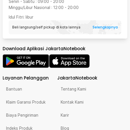
Senin - Sabtu
:
09:00
-
20:00
Minggu/Libur Nasional
:
12:00
-
20:00
Idul Fitri
: libur
Selengkapnya
Beli langsung/self pickup di kota lainnya
Download Aplikasi JakartaNotebook
Layanan Pelanggan
JakartaNotebook
Bantuan
Tentang Kami
Klaim Garansi Produk
Kontak Kami
Biaya Pengiriman
Karir
Indeks Produk
Blog