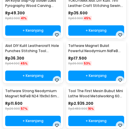
AH Royal Slap-Up Solder Lukis
YOKOYAMA Alat DIY Kulit 7in1
Pyrography Wood Carving
Leather Craft Stitching Sewing
Soldering Iron - PAC904
Tool Set - DK30015
Rp
49.300
Rp
35.600
Rp
82.900
41%
Rp
63.900
45%
+ Keranjang
+ Keranjang
Alat DIY Kulit Leathercraft Hole
Taffware Magnet Bulat
Punches Stitching Tool
Powerful Neodymium NdFeB
1+2+4+6 Prong
N25 5x1.5mm 100 PCS
Rp
36.300
Rp
17.500
Rp
64.900
45%
Rp
36.900
53%
+ Keranjang
+ Keranjang
Taffware Strong Neodymium
Tool The First Mesin Bubut Mini
Magnet NdFeB N24 19x9x1.6mm
Lathe Wood Metalworking 60W
10 PCS - MAG1
- TZ20002MG
Rp
11.600
Rp
2.935.200
Rp
26.900
57%
Rp
3.483.900
16%
+ Keranjang
+ Keranjang