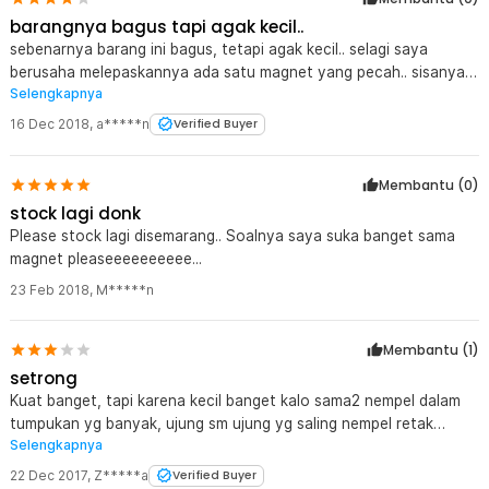
barangnya bagus tapi agak kecil..
sebenarnya barang ini bagus, tetapi agak kecil.. selagi saya
berusaha melepaskannya ada satu magnet yang pecah.. sisanya
Selengkapnya
oke sih..
16 Dec 2018
,
a*****n
Verified Buyer
Membantu (
0
)
stock lagi donk
Please stock lagi disemarang.. Soalnya saya suka banget sama
magnet pleaseeeeeeeeee...
23 Feb 2018
,
M*****n
Membantu (
1
)
setrong
Kuat banget, tapi karena kecil banget kalo sama2 nempel dalam
tumpukan yg banyak, ujung sm ujung yg saling nempel retak
Selengkapnya
bahkan sampe rapuh
22 Dec 2017
,
Z*****a
Verified Buyer