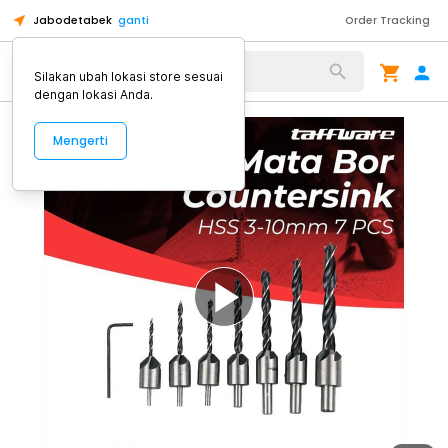
Jabodetabek
ganti
Order Tracking
Alat Kopi
Silakan ubah lokasi store sesuai
dengan lokasi Anda.
Mengerti