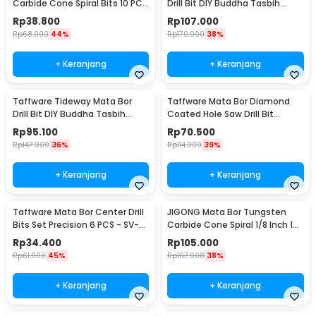
Carbide Cone Spiral Bits 10 PCS
Drill Bit DIY Buddha Tasbih
- GJ0106
Beads 2mm 2 PCS 8mm
Rp
38.800
Rp
107.000
Rp
68.900
44%
Rp
170.900
38%
+ Keranjang
+ Keranjang
Taffware Tideway Mata Bor
Taffware Mata Bor Diamond
Drill Bit DIY Buddha Tasbih
Coated Hole Saw Drill Bit
Beads 2mm 2 PCS 12mm
6mm-50mm 15 PCS - GJ0105
Rp
95.100
Rp
70.500
Rp
147.900
36%
Rp
114.900
39%
+ Keranjang
+ Keranjang
Taffware Mata Bor Center Drill
JIGONG Mata Bor Tungsten
Bits Set Precision 6 PCS - SV-
Carbide Cone Spiral 1/8 Inch 10
VDB25
PCS - JG8
Rp
34.400
Rp
105.000
Rp
61.900
45%
Rp
167.900
38%
+ Keranjang
+ Keranjang