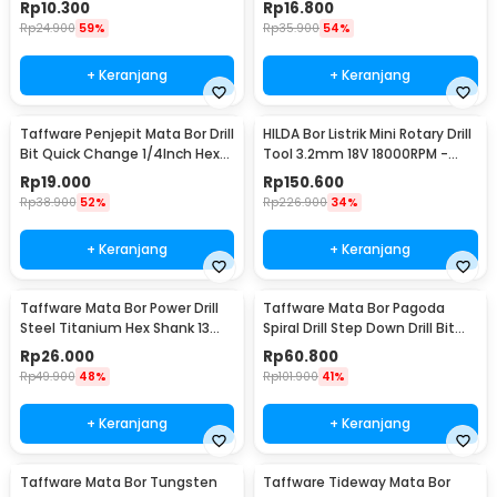
Rp
10.300
Rp
16.800
Rp
24.900
59%
Rp
35.900
54%
+ Keranjang
+ Keranjang
Taffware Penjepit Mata Bor Drill
HILDA Bor Listrik Mini Rotary Drill
Bit Quick Change 1/4Inch Hex
Tool 3.2mm 18V 18000RPM -
Shank - 2054A
JD5202
Rp
19.000
Rp
150.600
Rp
38.900
52%
Rp
226.900
34%
+ Keranjang
+ Keranjang
Taffware Mata Bor Power Drill
Taffware Mata Bor Pagoda
Steel Titanium Hex Shank 13
Spiral Drill Step Down Drill Bit
PCS - SV-VDB13
Tipe 2 5 PCS - BIHH463A
Rp
26.000
Rp
60.800
Rp
49.900
48%
Rp
101.900
41%
+ Keranjang
+ Keranjang
Taffware Mata Bor Tungsten
Taffware Tideway Mata Bor