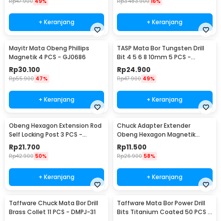
Rp
47.900
49%
Rp
3.483.900
16%
+ Keranjang
+ Keranjang
Mayitr Mata Obeng Phillips
TASP Mata Bor Tungsten Drill
Magnetik 4 PCS - GJ0686
Bit 4 5 6 8 10mm 5 PCS -
MGDK002
Rp
30.100
Rp
24.900
Rp
55.900
47%
Rp
47.900
49%
+ Keranjang
+ Keranjang
Obeng Hexagon Extension Rod
Chuck Adapter Extender
Self Locking Post 3 PCS -
Obeng Hexagon Magnetik
HT43401-3P
Shank 1/4 Inch
Rp
21.700
Rp
11.500
Rp
42.900
50%
Rp
26.900
58%
+ Keranjang
+ Keranjang
Taffware Chuck Mata Bor Drill
Taffware Mata Bor Power Drill
Brass Collet 11 PCS - DMPJ-31
Bits Titanium Coated 50 PCS -
DW1361