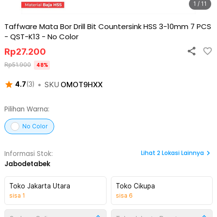
1 / 11
Taffware Mata Bor Drill Bit Countersink HSS 3-10mm 7 PCS
- QST-K13
-
No Color
Rp
27.200
Rp
51.900
48
%
•
SKU
OMOT9HXX
4.7
(
3
)
Pilihan Warna:
No Color
Lihat
2
Lokasi Lainnya
Informasi Stok:
Jabodetabek
Toko Jakarta Utara
Toko Cikupa
sisa
1
sisa
6