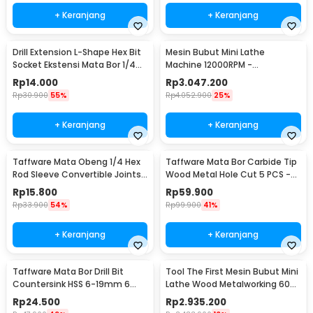
+ Keranjang
+ Keranjang
Drill Extension L-Shape Hex Bit
Mesin Bubut Mini Lathe
Socket Ekstensi Mata Bor 1/4
Machine 12000RPM -
Inch - 105
TZ20002MR
Rp
14.000
Rp
3.047.200
Rp
30.900
55%
Rp
4.052.900
25%
+ Keranjang
+ Keranjang
Taffware Mata Obeng 1/4 Hex
Taffware Mata Bor Carbide Tip
Rod Sleeve Convertible Joints
Wood Metal Hole Cut 5 PCS -
8 PCS
EPC-PIT-20P
Rp
15.800
Rp
59.900
Rp
33.900
54%
Rp
99.900
41%
+ Keranjang
+ Keranjang
Taffware Mata Bor Drill Bit
Tool The First Mesin Bubut Mini
Countersink HSS 6-19mm 6
Lathe Wood Metalworking 60W
PCS - BT3
- TZ20002MG
Rp
24.500
Rp
2.935.200