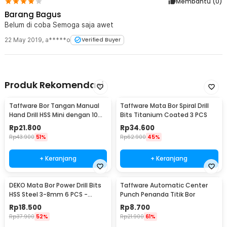
Membantu (
0
)
Barang Bagus
Belum di coba Semoga saja awet
22 May 2019
,
a*****o
Verified Buyer
Produk Rekomendasi
Taffware Bor Tangan Manual
Taffware Mata Bor Spiral Drill
Hand Drill HSS Mini dengan 10
Bits Titanium Coated 3 PCS
Mata Bor - 3003
Rp
21.800
Rp
34.600
Rp
43.900
51%
Rp
62.900
45%
+ Keranjang
+ Keranjang
DEKO Mata Bor Power Drill Bits
Taffware Automatic Center
HSS Steel 3-8mm 6 PCS -
Punch Penanda Titik Bor
DW1369
Rp
18.500
Rp
8.700
Rp
37.900
52%
Rp
21.900
61%