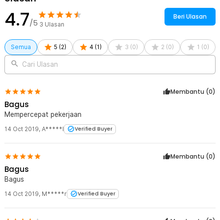
4.7
Beri Ulasan
/5
3
Ulasan
Semua
5
(
2
)
4
(
1
)
3
(
0
)
2
(
0
)
1
(
0
)
Cari Ulasan
Membantu (
0
)
Bagus
Mempercepat pekerjaan
14 Oct 2019
,
A*****l
Verified Buyer
Membantu (
0
)
Bagus
Bagus
14 Oct 2019
,
M*****r
Verified Buyer