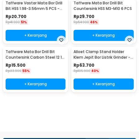
Taffware Vastar Mata Bor Drill
Taffware Mata Bor Drill Bit
Bit HSS 1.98-3.56mm 5 PCS -
Countersink HSS M3-M10 6 PCS
SV-VDB26
Rp
20.700
Rp
29.700
Rp
41.900
51%
Rp
54.900
46%
+ Keranjang
+ Keranjang
Taffware Mata Bor Drill Bit
Alloet Clamp Stand Holder
Countersink Carbon Steel 12 16
Klem Jepit Bor Listrik Grinder -
19mm 3 PCS
BG-6117
Rp
15.500
Rp
63.700
Rp
33.900
55%
Rp
105.900
40%
+ Keranjang
+ Keranjang
Beli Sekarang