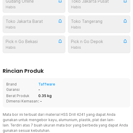
Gudang Online
Toko Jakarta Pusat
Habis
Habis
Toko Jakarta Barat
Toko Tangerang
Habis
Habis
Pick n Go Bekasi
Pick n Go Depok
Habis
Habis
Rincian Produk
Brand
Taffware
Garansi
-
Berat Produk
0.35 kg
Dimensi Kemasan
: -
Mata bor ini terbuat dari material HSS Drill 4241 yang dapat Anda
gunakan untuk mengebor kayu, alumunium, plastik, plat dan lain-
lain. Terdiri atas 7 buah ukuran mata bor yang berbeda yang dapat Anda
gunakan sesuai kebutuhan.