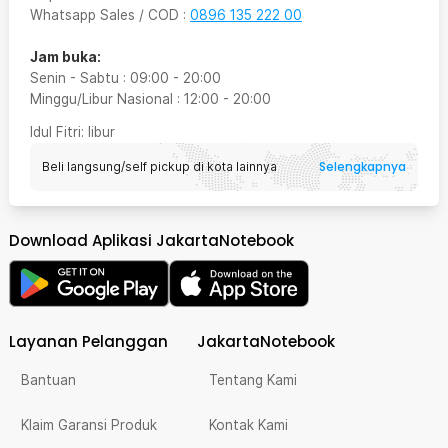
Whatsapp Sales / COD
:
0896 135 222 00
Jam buka:
Senin - Sabtu
:
09:00
-
20:00
Minggu/Libur Nasional
:
12:00
-
20:00
Idul Fitri
: libur
Selengkapnya
Beli langsung/self pickup di kota lainnya
Download Aplikasi JakartaNotebook
Layanan Pelanggan
JakartaNotebook
Bantuan
Tentang Kami
Klaim Garansi Produk
Kontak Kami