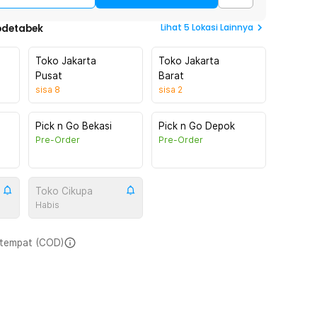
Lihat
5
Lokasi Lainnya
odetabek
Toko Jakarta
Toko Jakarta
Pusat
Barat
sisa
8
sisa
2
Pick n Go Bekasi
Pick n Go Depok
Pre-Order
Pre-Order
Toko Cikupa
Habis
i tempat (COD)