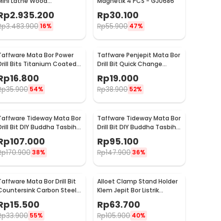
Mini Lathe Wood
Magnetik 4 PCS - GJ0686
Metalworking 60W -
Rp
2.935.200
Rp
30.100
TZ20002MG
Rp
3.483.900
Rp
55.900
16%
47%
Taffware Mata Bor Power
Taffware Penjepit Mata Bor
Drill Bits Titanium Coated
Drill Bit Quick Change
50 PCS - DW1361
1/4Inch Hex Shank - 2054A
Rp
16.800
Rp
19.000
Rp
35.900
Rp
38.900
54%
52%
Taffware Tideway Mata Bor
Taffware Tideway Mata Bor
Drill Bit DIY Buddha Tasbih
Drill Bit DIY Buddha Tasbih
Beads 2mm 2 PCS 8mm
Beads 2mm 2 PCS 12mm
Rp
107.000
Rp
95.100
Rp
170.900
Rp
147.900
38%
36%
Taffware Mata Bor Drill Bit
Alloet Clamp Stand Holder
Countersink Carbon Steel
Klem Jepit Bor Listrik
12 16 19mm 3 PCS
Grinder - BG-6117
Rp
15.500
Rp
63.700
Rp
33.900
Rp
105.900
55%
40%