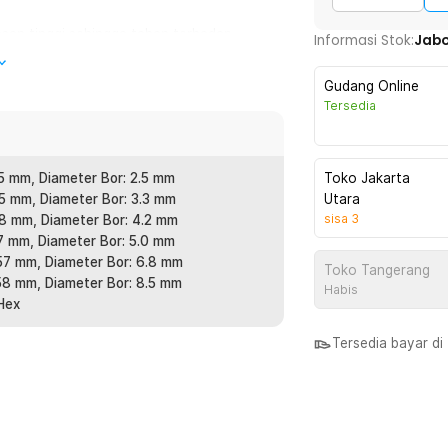
asan tinggi sehingga tahan terhadap
Informasi Stok:
Jab
kecepatan pemotongan yang lebih tinggi
 menjadi lebih cepat, rapi, dan presisi.
Gudang Online
Tersedia
eda yang dapat disesuaikan dengan
i M3 x 0.5, M4 x 0.7, M5 x 0.8, M6 x 1,
da dapat menangani berbagai jenis
55 mm, Diameter Bor: 2.5 mm
Toko Jakarta
55 mm, Diameter Bor: 3.3 mm
Utara
sisa
3
58 mm, Diameter Bor: 4.2 mm
57 mm, Diameter Bor: 5.0 mm
ng, tetapi juga dapat digunakan untuk
 57 mm, Diameter Bor: 6.8 mm
na untuk keperluan penyambungan atau
Toko Tangerang
 58 mm, Diameter Bor: 8.5 mm
digunakan untuk merapikan atau
Habis
Hex
Tersedia bayar d
:
-M10