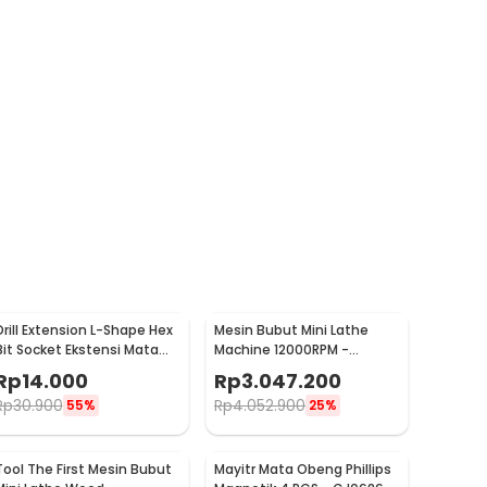
Drill Extension L-Shape Hex
Mesin Bubut Mini Lathe
Bit Socket Ekstensi Mata
Machine 12000RPM -
Bor 1/4 Inch - 105
TZ20002MR
Rp
14.000
Rp
3.047.200
Rp
30.900
Rp
4.052.900
55%
25%
Tool The First Mesin Bubut
Mayitr Mata Obeng Phillips