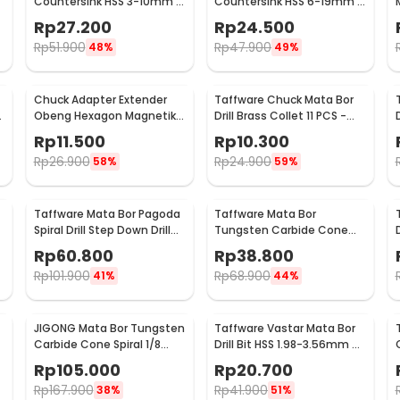
Countersink HSS 3-10mm 7
Countersink HSS 6-19mm 6
PCS - QST-K13
PCS - BT3
Rp
27.200
Rp
24.500
Rp
51.900
Rp
47.900
48%
49%
Chuck Adapter Extender
Taffware Chuck Mata Bor
Obeng Hexagon Magnetik
Drill Brass Collet 11 PCS -
Shank 1/4 Inch
DMPJ-31
Rp
11.500
Rp
10.300
Rp
26.900
Rp
24.900
58%
59%
Taffware Mata Bor Pagoda
Taffware Mata Bor
Spiral Drill Step Down Drill
Tungsten Carbide Cone
Bit Tipe 2 5 PCS - BIHH463A
Spiral Bits 10 PCS - GJ0106
Rp
60.800
Rp
38.800
Rp
101.900
Rp
68.900
41%
44%
JIGONG Mata Bor Tungsten
Taffware Vastar Mata Bor
S
Carbide Cone Spiral 1/8
Drill Bit HSS 1.98-3.56mm 5
Inch 10 PCS - JG8
PCS - SV-VDB26
Rp
105.000
Rp
20.700
Rp
167.900
Rp
41.900
38%
51%