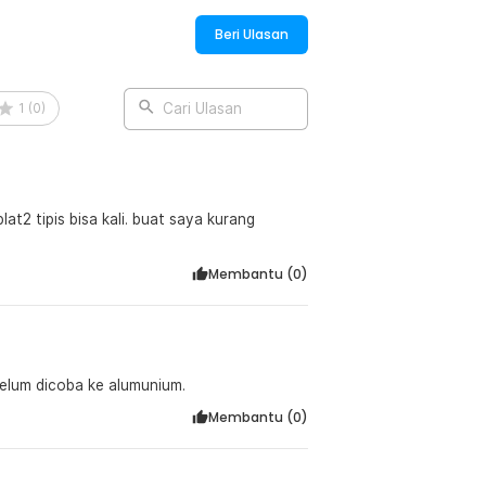
Beri Ulasan
1
(
0
)
Cari Ulasan
at2 tipis bisa kali. buat saya kurang
Membantu (
0
)
Belum dicoba ke alumunium.
Membantu (
0
)