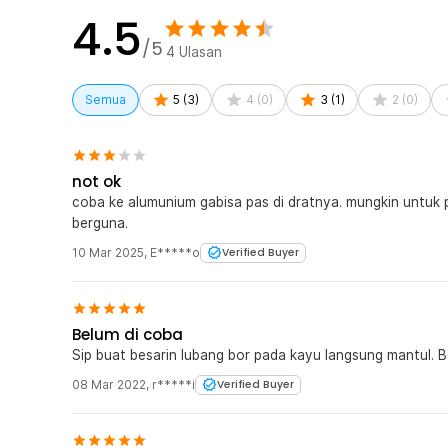
4.5
/5
4
Ulasan
Semua
5
(
3
)
4
(
0
)
3
(
1
)
2
(
0
)
not ok
coba ke alumunium gabisa pas di dratnya. mungkin untuk pl
berguna.
10 Mar 2025
,
E*****o
Verified Buyer
Belum di coba
Sip buat besarin lubang bor pada kayu langsung mantul. 
08 Mar 2022
,
r*****i
Verified Buyer