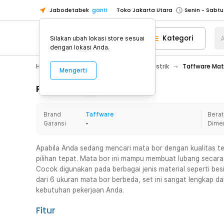
Jabodetabek
ganti
Toko Jakarta Utara
Toko Tangerang
Kategori
A
Silakan ubah lokasi store sesuai
Toko Cikupa
dengan lokasi Anda.
Pick n Go Jakarta Barat
Senin - J
Home Appliance
Perkakas
Bor Listrik
Taffware Mata
Mengerti
Pick n Go Bekasi
Senin - Jumat (08
Pick n Go Depok
Senin - Jumat (08
Rincian Produk
Toko Jakarta Pusat
Senin - Sabtu
Brand
Taffware
Berat
Toko Jakarta Barat
Senin - Sabtu
Garansi
-
Dime
Toko Jakarta Utara
Toko Tangerang
Apabila Anda sedang mencari mata bor dengan kualitas ter
pilihan tepat. Mata bor ini mampu membuat lubang secara 
Toko Cikupa
Cocok digunakan pada berbagai jenis material seperti besi
Pick n Go Jakarta Barat
Senin - J
dari 6 ukuran mata bor berbeda, set ini sangat lengkap 
kebutuhan pekerjaan Anda.
Pick n Go Bekasi
Senin - Jumat (08
Pick n Go Depok
Senin - Jumat (08
Fitur