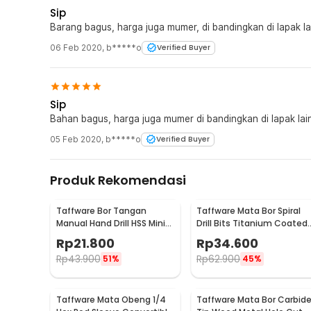
Sip
Barang bagus, harga juga mumer, di bandingkan di lapak l
06 Feb 2020
,
b*****o
Verified Buyer
Sip
Bahan bagus, harga juga mumer di bandingkan di lapak lai
05 Feb 2020
,
b*****o
Verified Buyer
Produk Rekomendasi
Taffware Bor Tangan
Taffware Mata Bor Spiral
Manual Hand Drill HSS Mini
Drill Bits Titanium Coated 
dengan 10 Mata Bor - 3003
PCS
Rp
21.800
Rp
34.600
Rp
43.900
Rp
62.900
51%
45%
Taffware Mata Obeng 1/4
Taffware Mata Bor Carbid