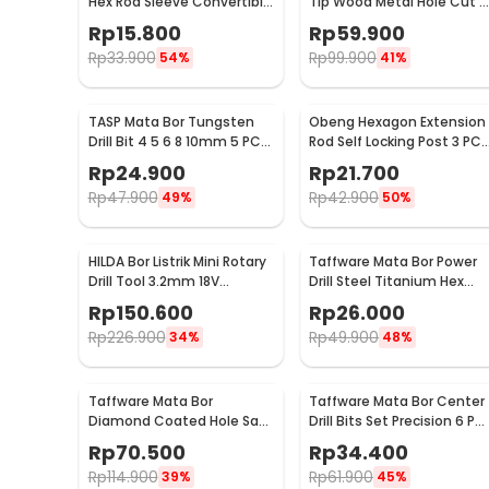
Hex Rod Sleeve Convertible
Tip Wood Metal Hole Cut 5
Joints 8 PCS
PCS - EPC-PIT-20P
Rp
15.800
Rp
59.900
Rp
33.900
Rp
99.900
54%
41%
TASP Mata Bor Tungsten
Obeng Hexagon Extension
Drill Bit 4 5 6 8 10mm 5 PCS
Rod Self Locking Post 3 PCS
- MGDK002
- HT43401-3P
Rp
24.900
Rp
21.700
Rp
47.900
Rp
42.900
49%
50%
HILDA Bor Listrik Mini Rotary
Taffware Mata Bor Power
Drill Tool 3.2mm 18V
Drill Steel Titanium Hex
18000RPM - JD5202
Shank 13 PCS - SV-VDB13
Rp
150.600
Rp
26.000
Rp
226.900
Rp
49.900
34%
48%
Taffware Mata Bor
Taffware Mata Bor Center
Diamond Coated Hole Saw
Drill Bits Set Precision 6 PC
Drill Bit 6mm-50mm 15 PCS
- SV-VDB25
Rp
70.500
Rp
34.400
- GJ0105
Rp
114.900
Rp
61.900
39%
45%