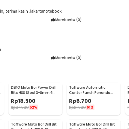
ain, terima kasih Jakartanotebook
Membantu (
0
)
n
Membantu (
0
)
DEKO Mata Bor Power Drill
Taffware Automatic
3
Bits HSS Steel 3-8mm 6
Center Punch Penanda
PCS - DW1369
Titik Bor
Rp
18.500
Rp
8.700
Rp
37.900
Rp
21.900
52%
61%
e
Taffware Mata Bor Drill Bit
Taffware Mata Bor Drill Bit