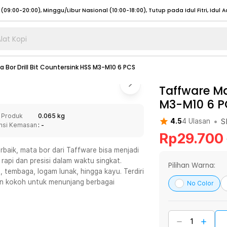
lat Kopi
umat (07:00 - 20:00), Sabtu - Minggu (08:00 - 20:00), Tutup pada Idul Fitri
Sele
 Bor Drill Bit Countersink HSS M3-M10 6 PCS
:00 - 20:00), Sabtu - Minggu/ Libur Nasional (08:00 - 17:00)
Selengkapnya
:00 - 20:00), Sabtu - Minggu/ Libur Nasional (08:00 - 17:00)
Taffware Ma
Selengkapnya
M3-M10 6 P
 (09:00-20:00), Minggu/Libur Nasional (12:00-20:00), Tutup pada Idul Fitri
Sele
 Produk
0.065 kg
 (09:00-20:00), Minggu/Libur Nasional (12:00-20:00), Tutup pada Idul Fitri
Sele
•
S
4.5
4
Ulasan
nsi Kemasan
: -
Rp
29.700
baik, mata bor dari Taffware bisa menjadi
rapi dan presisi dalam waktu singkat.
Pilihan Warna:
, tembaga, logam lunak, hingga kayu. Terdiri
umat (07:00 - 20:00), Sabtu - Minggu (08:00 - 20:00), Tutup pada Idul Fitri
Sele
dan kokoh untuk menunjang berbagai
No Color
:00 - 20:00), Sabtu - Minggu/ Libur Nasional (08:00 - 17:00)
Selengkapnya
:00 - 20:00), Sabtu - Minggu/ Libur Nasional (08:00 - 17:00)
Selengkapnya