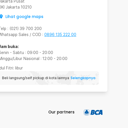
Jakarta Pusat
DKI Jakarta
10210
Lihat google maps
Telp
:
(021) 39 700 200
Whatsapp Sales / COD
:
0896 135 222 00
Jam buka:
Senin - Sabtu
:
09:00
-
20:00
Minggu/Libur Nasional
:
12:00
-
20:00
Idul Fitri
: libur
Selengkapnya
Beli langsung/self pickup di kota lainnya
Our partners