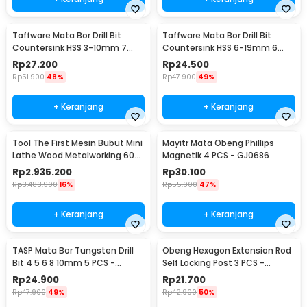
Taffware Mata Bor Drill Bit
Taffware Mata Bor Drill Bit
Countersink HSS 3-10mm 7
Countersink HSS 6-19mm 6
PCS - QST-K13
PCS - BT3
Rp
27.200
Rp
24.500
Rp
51.900
48%
Rp
47.900
49%
+ Keranjang
+ Keranjang
Tool The First Mesin Bubut Mini
Mayitr Mata Obeng Phillips
Lathe Wood Metalworking 60W
Magnetik 4 PCS - GJ0686
- TZ20002MG
Rp
2.935.200
Rp
30.100
Rp
3.483.900
16%
Rp
55.900
47%
+ Keranjang
+ Keranjang
TASP Mata Bor Tungsten Drill
Obeng Hexagon Extension Rod
Bit 4 5 6 8 10mm 5 PCS -
Self Locking Post 3 PCS -
MGDK002
HT43401-3P
Rp
24.900
Rp
21.700
Rp
47.900
49%
Rp
42.900
50%