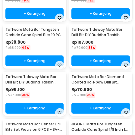
Rp
49.900
48%
Rp
101.900
41%
+ Keranjang
+ Keranjang
Taffware Mata Bor Tungsten
Taffware Tideway Mata Bor
Carbide Cone Spiral Bits 10 PCS
Drill Bit DIY Buddha Tasbih
- GJ0106
Beads 2mm 2 PCS 8mm
Rp
38.800
Rp
107.000
Rp
68.900
44%
Rp
170.900
38%
+ Keranjang
+ Keranjang
Taffware Tideway Mata Bor
Taffware Mata Bor Diamond
Drill Bit DIY Buddha Tasbih
Coated Hole Saw Drill Bit
Beads 2mm 2 PCS 12mm
6mm-50mm 15 PCS - GJ0105
Rp
95.100
Rp
70.500
Rp
147.900
36%
Rp
114.900
39%
+ Keranjang
+ Keranjang
Taffware Mata Bor Center Drill
JIGONG Mata Bor Tungsten
Bits Set Precision 6 PCS - SV-
Carbide Cone Spiral 1/8 Inch 10
VDB25
PCS - JG8