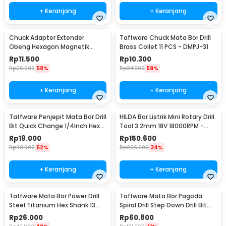
+ Keranjang
+ Keranjang
Chuck Adapter Extender
Taffware Chuck Mata Bor Drill
Obeng Hexagon Magnetik
Brass Collet 11 PCS - DMPJ-31
Shank 1/4 Inch
Rp
11.500
Rp
10.300
Rp
26.900
58%
Rp
24.900
59%
+ Keranjang
+ Keranjang
Taffware Penjepit Mata Bor Drill
HILDA Bor Listrik Mini Rotary Drill
Bit Quick Change 1/4Inch Hex
Tool 3.2mm 18V 18000RPM -
Shank - 2054A
JD5202
Rp
19.000
Rp
150.600
Rp
38.900
52%
Rp
226.900
34%
+ Keranjang
+ Keranjang
Taffware Mata Bor Power Drill
Taffware Mata Bor Pagoda
Steel Titanium Hex Shank 13
Spiral Drill Step Down Drill Bit
PCS - SV-VDB13
Tipe 2 5 PCS - BIHH463A
Rp
26.000
Rp
60.800