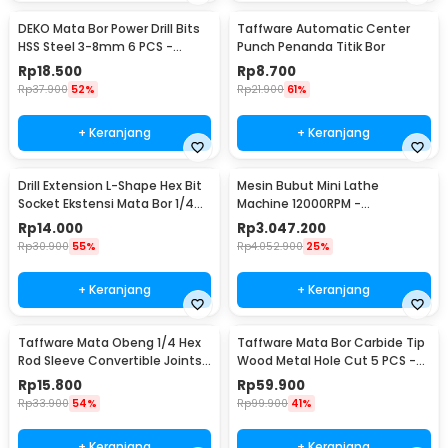
DEKO Mata Bor Power Drill Bits
Taffware Automatic Center
HSS Steel 3-8mm 6 PCS -
Punch Penanda Titik Bor
DW1369
Rp
18.500
Rp
8.700
Rp
37.900
52%
Rp
21.900
61%
+ Keranjang
+ Keranjang
Drill Extension L-Shape Hex Bit
Mesin Bubut Mini Lathe
Socket Ekstensi Mata Bor 1/4
Machine 12000RPM -
Inch - 105
TZ20002MR
Rp
14.000
Rp
3.047.200
Rp
30.900
55%
Rp
4.052.900
25%
+ Keranjang
+ Keranjang
Taffware Mata Obeng 1/4 Hex
Taffware Mata Bor Carbide Tip
Rod Sleeve Convertible Joints
Wood Metal Hole Cut 5 PCS -
8 PCS
EPC-PIT-20P
Rp
15.800
Rp
59.900
Rp
33.900
54%
Rp
99.900
41%
+ Keranjang
+ Keranjang