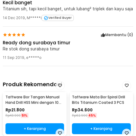
Kecil banget
Titanium sih, tapi kecil banget, untuk lubang² triplek dan kayu saja
14 Dec 2019
,
M*****i
Verified Buyer
Membantu (
0
)
Ready dong surabaya timur
Re stok dong surabaya timur
11 Sep 2019
,
e*****o
Produk Rekomendasi
Taffware Bor Tangan Manual
Taffware Mata Bor Spiral Drill
Hand Drill HSS Mini dengan 10
Bits Titanium Coated 3 PCS
Mata Bor - 3003
Rp
21.800
Rp
34.600
Rp
43.900
51%
Rp
62.900
45%
+ Keranjang
+ Keranjang