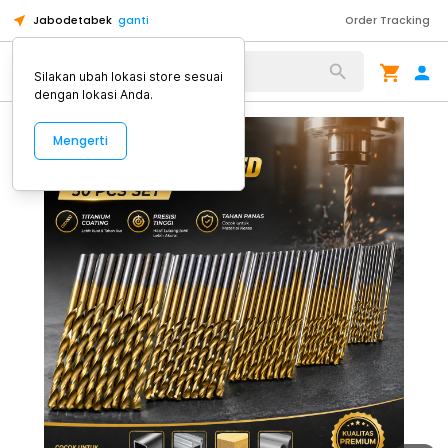
Jabodetabek
ganti
Order Tracking
Alat Kopi
Silakan ubah lokasi store sesuai
dengan lokasi Anda.
Mengerti