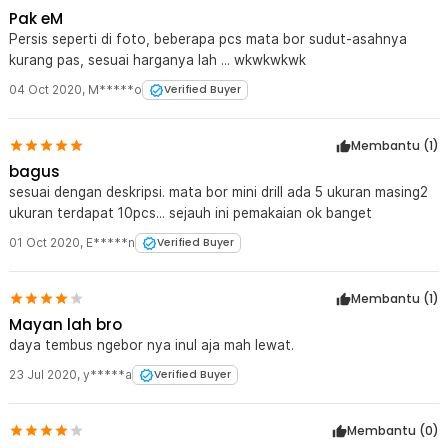
10 x Mata Bor 3.0 mm
Pak eM
Persis seperti di foto, beberapa pcs mata bor sudut-asahnya
kurang pas, sesuai harganya lah ... wkwkwkwk
04 Oct 2020
,
M*****o
Verified Buyer
Membantu (
1
)
bagus
sesuai dengan deskripsi. mata bor mini drill ada 5 ukuran masing2
ukuran terdapat 10pcs... sejauh ini pemakaian ok banget
01 Oct 2020
,
E*****n
Verified Buyer
Membantu (
1
)
Mayan lah bro
daya tembus ngebor nya inul aja mah lewat.
23 Jul 2020
,
y*****a
Verified Buyer
Membantu (
0
)