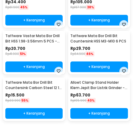
Rp
34.400
Rp
105.000
Rp
61.900
45%
Rp
167.900
38%
+ Keranjang
+ Keranjang
Taffware Vastar Mata Bor Drill
Taffware Mata Bor Drill Bit
Bit HSS 1.98-3.56mm 5 PCS -
Countersink HSS M3-M10 6 PCS
SV-VDB26
Rp
20.700
Rp
29.700
Rp
41.900
51%
Rp
54.900
46%
+ Keranjang
+ Keranjang
Taffware Mata Bor Drill Bit
Alloet Clamp Stand Holder
Countersink Carbon Steel 12 16
Klem Jepit Bor Listrik Grinder -
19mm 3 PCS
BG-6117
Rp
15.500
Rp
63.700
Rp
33.900
55%
Rp
105.900
40%
+ Keranjang
+ Keranjang