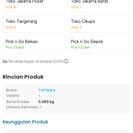
Toko Jakarta Pusat
Toko Jakarta Barat
sisa
6
sisa
2
Toko Tangerang
Toko Cikupa
sisa
3
sisa
3
Pick n Go Bekasi
Pick n Go Depok
Pre-Order
Pre-Order
Tersedia bayar di tempat (COD)
Rincian Produk
Brand
Taffware
Garansi
-
Berat Produk
0.065 kg
Dimensi Kemasan
: -
Keunggulan Produk