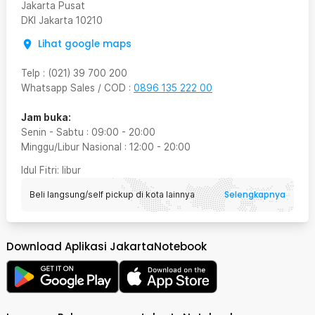
Jakarta Pusat
DKI Jakarta
10210
Lihat google maps
Telp
:
(021) 39 700 200
Whatsapp Sales / COD
:
0896 135 222 00
Jam buka:
Senin - Sabtu
:
09:00
-
20:00
Minggu/Libur Nasional
:
12:00
-
20:00
Idul Fitri
: libur
Selengkapnya
Beli langsung/self pickup di kota lainnya
Download Aplikasi JakartaNotebook