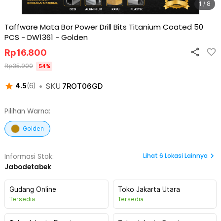
1 / 8
Taffware Mata Bor Power Drill Bits Titanium Coated 50
PCS - DW1361
-
Golden
Rp
16.800
Rp
35.900
54
%
•
SKU
7ROT06GD
4.5
(
6
)
Pilihan Warna:
Golden
Lihat
6
Lokasi Lainnya
Informasi Stok:
Jabodetabek
Gudang Online
Toko Jakarta Utara
Tersedia
Tersedia