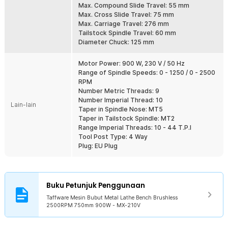
Max. Compound Slide Travel: 55 mm
Fitur
Max. Cross Slide Travel: 75 mm
Max. Carriage Travel: 276 mm
Desain Kompak dan Minimalis
Tailstock Spindle Travel: 60 mm
Taffware dirancang untuk mengakomodasi kebutuhan pengguna
Diameter Chuck: 125 mm
yang memiliki ruang kerja terbatas namun tetap menginginkan
kinerja optimal. Meski ukurannya lebih kecil dibandingkan mesin
Motor Power: 900 W, 230 V / 50 Hz
bubut konvensional, mesin ini mampu menangani berbagai
Range of Spindle Speeds: 0 - 1250 / 0 - 2500
pekerjaan yang sama, menjadikannya pilihan sempurna untuk
RPM
bengkel kecil atau ruang kerja di rumah.
Number Metric Threads: 9
Konstruksi Berkualitas Tinggi untuk Ketahanan Maksimal
Number Imperial Thread: 10
Lain-lain
Mesin bubut ini terbuat dari material berkualitas seperti aluminium
Taper in Spindle Nose: MT5
magnesium dan besi. Material ini memastikan daya tahan yang
Taper in Tailstock Spindle: MT2
sangat baik, bahkan untuk penggunaan jangka panjang. Anda dapat
Range Imperial Threads: 10 - 44 T.P.I
mengandalkan Taffware untuk pekerjaan bubut yang memerlukan
Tool Post Type: 4 Way
presisi tinggi dengan material yang kuat dan tahan lama, baik untuk
Plug: EU Plug
kayu maupun logam.
Ditenagai Motor Brushless yang Kuat dan Efisien
Dilengkapi dengan motor brushless berdaya 900 W, mesin bubut ini
Buku Petunjuk Penggunaan
menawarkan kinerja yang stabil dan efisien. Motor ini memberikan
daya putaran hingga 2500 RPM, memastikan kecepatan dan
Taffware Mesin Bubut Metal Lathe Bench Brushless
kekuatan yang cukup untuk menangani berbagai jenis pekerjaan
2500RPM 750mm 900W - MX-210V
bubut dengan presisi tinggi. Selain itu, motor brushless dikenal
lebih tahan lama dan efisien dalam hal konsumsi energi