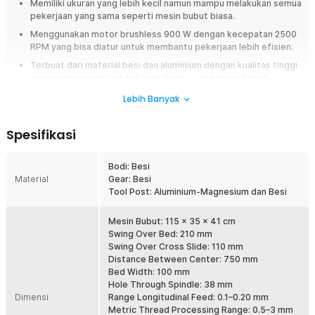
Memiliki ukuran yang lebih kecil namun mampu melakukan semua
pekerjaan yang sama seperti mesin bubut biasa.
Menggunakan motor brushless 900 W dengan kecepatan 2500
RPM yang bisa diatur untuk membantu pekerjaan lebih efisien.
Terbuat dari material besi dan aluminium dengan kualitas tinggi
yang mampu menahan tekanan tinggi saat proses bubut.
Permukaan atau ruang kerjanya cukup besar, sehingga Anda bisa
Lebih Banyak
melakukan pekerjaan dengan lebih leluasa.
Bisa digunakan untuk turning taper, thread turning, drilling, car
Spesifikasi
hoist, hingga pembuatan manik-manik
Bodi: Besi
Overview
Material
Gear: Besi
Bagi Anda yang mencari solusi untuk melakukan pekerjaan membubut di
Tool Post: Aluminium-Magnesium dan Besi
ruang yang terbatas, Taffware mesin bubut mini adalah pilihan tepat.
Mesin bubut ini menyederhanakan fungsi mesin bubut konvensional
Mesin Bubut: 115 x 35 x 41 cm
dalam ukuran yang lebih kecil namun tetap mempertahankan performa
Swing Over Bed: 210 mm
dan fungsionalitas tinggi. Dengan jarak antar center hingga 750 mm dan
Swing Over Cross Slide: 110 mm
kecepatan maksimum mencapai 2500 RPM, Taffware memungkinkan
Distance Between Center: 750 mm
Anda untuk melakukan berbagai pekerjaan seperti turning, grooving,
Bed Width: 100 mm
knurling, hingga tapping pada material kayu maupun logam. Ditenagai
Hole Through Spindle: 38 mm
oleh motor brushless 900 W yang andal, mesin ini menawarkan
Dimensi
Range Longitudinal Feed: 0.1–0.20 mm
performa yang luar biasa dalam desain yang minimalis.
Metric Thread Processing Range: 0.5–3 mm