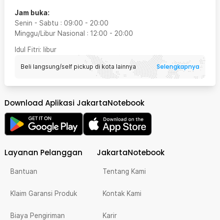
Jam buka:
Senin - Sabtu
:
09:00
-
20:00
Minggu/Libur Nasional
:
12:00
-
20:00
Idul Fitri
: libur
Selengkapnya
Beli langsung/self pickup di kota lainnya
Download Aplikasi JakartaNotebook
Layanan Pelanggan
JakartaNotebook
Bantuan
Tentang Kami
Klaim Garansi Produk
Kontak Kami
Biaya Pengiriman
Karir