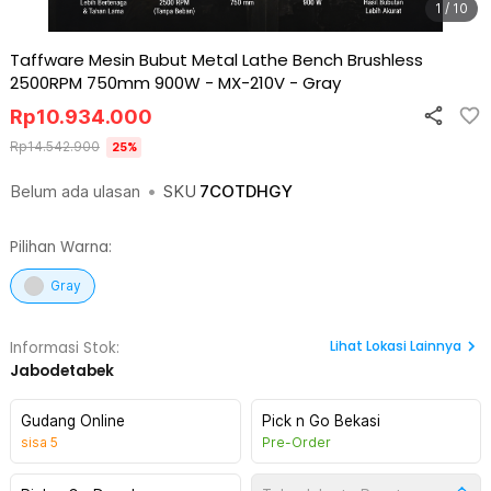
1 / 10
Taffware Mesin Bubut Metal Lathe Bench Brushless
2500RPM 750mm 900W - MX-210V
-
Gray
Rp
10.934.000
Rp
14.542.900
25
%
Belum ada ulasan
•
SKU
7COTDHGY
Pilihan Warna:
Gray
Lihat
Lokasi Lainnya
Informasi Stok:
Jabodetabek
Gudang Online
Pick n Go Bekasi
sisa
5
Pre-Order