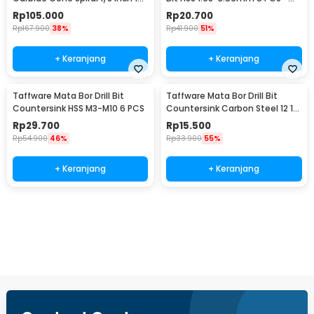
PCS - JG8
SV-VDB26
Rp
105.000
Rp
20.700
Rp
167.900
38%
Rp
41.900
51%
+ Keranjang
+ Keranjang
Taffware Mata Bor Drill Bit
Taffware Mata Bor Drill Bit
Countersink HSS M3-M10 6 PCS
Countersink Carbon Steel 12 16
19mm 3 PCS
Rp
29.700
Rp
15.500
Rp
54.900
46%
Rp
33.900
55%
+ Keranjang
+ Keranjang
Beli Sekarang