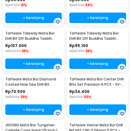
Rp
101.900
41%
Rp
68.900
44%
+ Keranjang
+ Keranjang
Taffware Tideway Mata Bor
Taffware Tideway Mata Bor
Drill Bit DIY Buddha Tasbih
Drill Bit DIY Buddha Tasbih
Beads 2mm 2 PCS 8mm
Beads 2mm 2 PCS 12mm
Rp
107.000
Rp
95.100
Rp
170.900
38%
Rp
147.900
36%
+ Keranjang
+ Keranjang
Taffware Mata Bor Diamond
Taffware Mata Bor Center Drill
Coated Hole Saw Drill Bit
Bits Set Precision 6 PCS - SV-
6mm-50mm 15 PCS - GJ0105
VDB25
Rp
70.500
Rp
34.400
Rp
114.900
39%
Rp
61.900
45%
+ Keranjang
+ Keranjang
JIGONG Mata Bor Tungsten
Taffware Vastar Mata Bor Drill
Carbide Cone Spiral 1/8 Inch 10
Bit HSS 1.98-3.56mm 5 PCS -