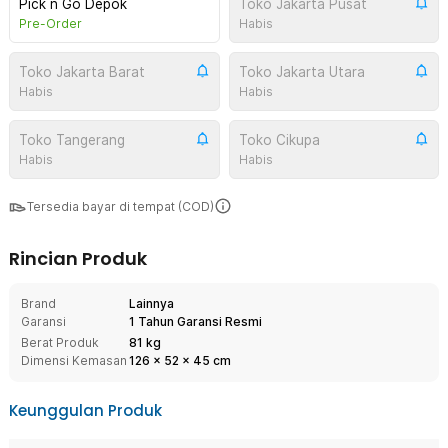
Pick n Go Depok
Toko Jakarta Pusat
Pre-Order
Habis
Toko Jakarta Barat
Toko Jakarta Utara
Habis
Habis
Toko Tangerang
Toko Cikupa
Habis
Habis
Tersedia bayar di tempat (COD)
Rincian Produk
Brand
Lainnya
Garansi
1 Tahun Garansi Resmi
Berat Produk
81 kg
Dimensi Kemasan
126
x
52
x
45
cm
Keunggulan Produk