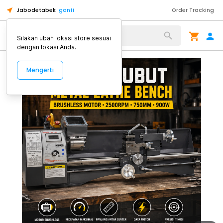
Jabodetabek
ganti
Order Tracking
Alat Kopi
Silakan ubah lokasi store sesuai
dengan lokasi Anda.
Mengerti