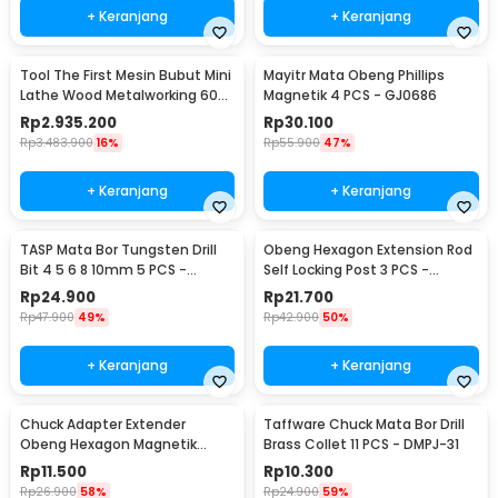
+ Keranjang
+ Keranjang
Tool The First Mesin Bubut Mini
Mayitr Mata Obeng Phillips
Lathe Wood Metalworking 60W
Magnetik 4 PCS - GJ0686
- TZ20002MG
Rp
2.935.200
Rp
30.100
Rp
3.483.900
16%
Rp
55.900
47%
+ Keranjang
+ Keranjang
TASP Mata Bor Tungsten Drill
Obeng Hexagon Extension Rod
Bit 4 5 6 8 10mm 5 PCS -
Self Locking Post 3 PCS -
MGDK002
HT43401-3P
Rp
24.900
Rp
21.700
Rp
47.900
49%
Rp
42.900
50%
+ Keranjang
+ Keranjang
Chuck Adapter Extender
Taffware Chuck Mata Bor Drill
Obeng Hexagon Magnetik
Brass Collet 11 PCS - DMPJ-31
Shank 1/4 Inch
Rp
11.500
Rp
10.300
Rp
26.900
58%
Rp
24.900
59%