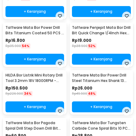
+ Keranjang
+ Keranjang
Taffware Mata Bor Power Drill
Taffware Penjepit Mata Bor Drill
Bits Titanium Coated 50 PCS -
Bit Quick Change 1/4Inch Hex
DW1361
Shank - 2054A
Rp
16.800
Rp
19.000
Rp
35.900
54%
Rp
38.900
52%
+ Keranjang
+ Keranjang
HILDA Bor Listrik Mini Rotary Drill
Taffware Mata Bor Power Drill
Tool 3.2mm 18V 18000RPM -
Steel Titanium Hex Shank 13
JD5202
PCS - SV-VDB13
Rp
150.600
Rp
26.000
Rp
226.900
34%
Rp
49.900
48%
+ Keranjang
+ Keranjang
Taffware Mata Bor Pagoda
Taffware Mata Bor Tungsten
Spiral Drill Step Down Drill Bit
Carbide Cone Spiral Bits 10 PCS
Tipe 2 5 PCS - BIHH463A
- GJ0106
Rp
60.800
Rp
38.800