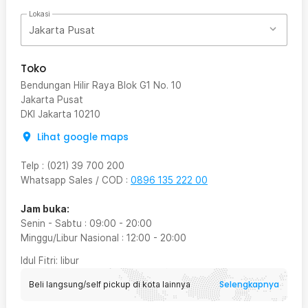
Lokasi
Jakarta Pusat
Toko
Bendungan Hilir Raya Blok G1 No. 10
Jakarta Pusat
DKI Jakarta
10210
Lihat google maps
Telp
:
(021) 39 700 200
Whatsapp Sales / COD
:
0896 135 222 00
Jam buka:
Senin - Sabtu
:
09:00
-
20:00
Minggu/Libur Nasional
:
12:00
-
20:00
Idul Fitri
: libur
Selengkapnya
Beli langsung/self pickup di kota lainnya