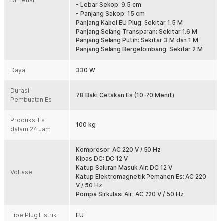
Dimensi
- Lebar Sekop: 9.5 cm
Produksi Es Batu Cepat
- Panjang Sekop: 15 cm
Mesin es batu dari Taffware mampu mencetak 78 es batu sekaligus
Panjang Kabel EU Plug: Sekitar 1.5 M
dalam 10–20 menit. Dalam 24 jam, mesin ini mampu menghasilkan
Panjang Selang Transparan: Sekitar 1.6 M
hingga 100 kg es batu. Anda bahkan bisa memilih ketebalan es
Panjang Selang Putih: Sekitar 3 M dan 1 M
batu, 5–10 menit untuk es batu tipis, 10–15 menit untuk es batu
Panjang Selang Bergelombang: Sekitar 2 M
sedang, dan 15–20 menit untuk es batu tebal.
Jaga Suhu Es Batu
Daya
330 W
Mesin es batu otomatis dibekali dengan kotak penyimpanan
dengan lapisan busa insulasi untuk menjaga suhu es batu tetap
Durasi
dingin lebih lama. Mengurangi risiko es mencair cepat, terutama
78 Baki Cetakan Es (10-20 Menit)
Pembuatan Es
saat listrik padam atau saat es belum langsung diambil.
Bersihkan Secara Otomatis
Produksi Es
100 kg
Tak perlu khawatir repot mencuci bagian dalam mesin. Cukup
dalam 24 Jam
dengan satu tombol, fitur pembersihan otomatis akan bekerja
menyemprotkan air untuk membersihkan jalur dan wadah es dari
Kompresor: AC 220 V / 50 Hz
sisa air atau kerak mineral.
Kipas DC: DC 12 V
Sistem Dual Input Air
Katup Saluran Masuk Air: DC 12 V
Voltase
Katup Elektromagnetik Pemanen Es: AC 220
Nikmati fleksibilitas lebih dalam penggunaan air. Mesin es batu bisa
V / 50 Hz
diisi dengan air dari galon, langsung dari sambungan keran, atau
Pompa Sirkulasi Air: AC 220 V / 50 Hz
menggunakan keduanya. Metode ini menjamin kontinuitas produksi
es tanpa perlu mengisi air secara manual setiap saat.
Tipe Plug Listrik
EU
Atur Penggunaan Otomatis