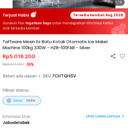
1 / 9
Terjual Habis
Tersedia kembali
Aug 2026
Gunakan fitur
Ingatkan Saya
untuk mendapatkan informasi ketika
stok tersedia kembali.
Taffware Mesin Es Batu Kotak Otomatis Ice Maker
Machine 100kg 330W - HZB-100FAB
-
Silver
Rp
5.016.200
Rp
6.671.900
25
%
Belum ada ulasan
•
SKU
7CHTQHSV
Pilihan Warna:
Silver
Habis
Lihat
Lokasi Lainnya
Informasi Stok:
Jabodetabek