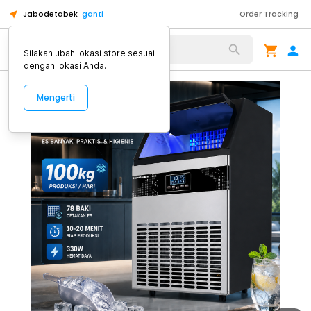
Jabodetabek
ganti
Order Tracking
Alat Kopi
Silakan ubah lokasi store sesuai
dengan lokasi Anda.
Mengerti