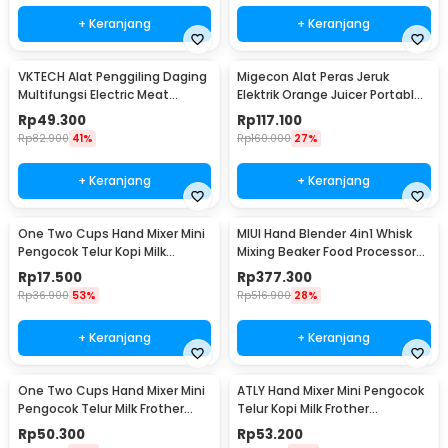
+ Keranjang
+ Keranjang
VKTECH Alat Penggiling Daging
Migecon Alat Peras Jeruk
Multifungsi Electric Meat
Elektrik Orange Juicer Portable
Grinder 350ml - MY-01
400ml 45W - MDC1
Rp
49.300
Rp
117.100
Rp
82.900
41%
Rp
160.000
27%
+ Keranjang
+ Keranjang
One Two Cups Hand Mixer Mini
MIUI Hand Blender 4in1 Whisk
Pengocok Telur Kopi Milk
Mixing Beaker Food Processor
Frother Battery - HMP40
15000RPM - H1
Rp
17.500
Rp
377.300
Rp
36.900
53%
Rp
516.900
28%
+ Keranjang
+ Keranjang
One Two Cups Hand Mixer Mini
ATLY Hand Mixer Mini Pengocok
Pengocok Telur Milk Frother
Telur Kopi Milk Frother
Double Layer - MFB1501A
Handheld - HMW05
Rp
50.300
Rp
53.200