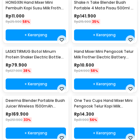
HONGXIN Hand Mixer Mini
Shake n Take Blender Buah
Pembuih Kopi Susu Milk Frother
Portable 4 Mata Pisau 500ml -
Battery Power - MS-3089
VT-04
Rp
11.000
Rp
141.900
Rp
25.900
58%
Rp
215.900
35%
+ Keranjang
+ Keranjang
LASKSTIRMUG Botol Minum
Hand Mixer Mini Pengocok Telur
Protein Shaker Electric Bottle
Milk Frother Electric Battery
BPA Free 480ml - 1505
Power - HMP16
Rp
79.900
Rp
10.600
Rp
127.900
38%
Rp
24.900
58%
+ Keranjang
+ Keranjang
Deerma Blender Portable Buah
One Two Cups Hand Mixer Mini
Juicer Wireless 1500mAh
Pengocok Telur Kopi Milk
400ml - DEM-NU05
Frother Battery - HMP35
Rp
169.900
Rp
14.300
Rp
251.900
33%
Rp
31.900
56%
+ Keranjang
+ Keranjang