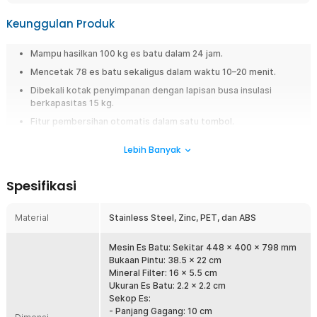
Keunggulan Produk
Mampu hasilkan 100 kg es batu dalam 24 jam.
Mencetak 78 es batu sekaligus dalam waktu 10–20 menit.
Dibekali kotak penyimpanan dengan lapisan busa insulasi
berkapasitas 15 kg.
Fitur pembersihan otomatis dalam satu tombol.
Sistem dual input, bisa diisi dengan air dari galon atau langsung
Lebih Banyak
dari sambungan kran.
Overview
Spesifikasi
Anda bisa mencetak es batu jumlah banyak dalam hitungan menit saja
dengan menggunakan mesin es batu otomatis dari Taffware. Mampu
Material
Stainless Steel, Zinc, PET, dan ABS
mencetak es batu mencapai 78 es batu sekaligus dalam 10–20 menit dan
hingga 100 kg dalam sehari. Dibekali dengan tempat penyimpanan
Mesin Es Batu: Sekitar 448 x 400 x 798 mm
dengan lapisan insulasi sehingga es batu tidak mudah mencair. Anda
Bukaan Pintu: 38.5 x 22 cm
bahkan bisa memprogram durasi penggunaan secara otomatis.
Mineral Filter: 16 x 5.5 cm
Penggunaan mudah dan praktis lewat layar LCD dan tombol intuitif.
Ukuran Es Batu: 2.2 x 2.2 cm
Sekop Es:
Fitur
- Panjang Gagang: 10 cm