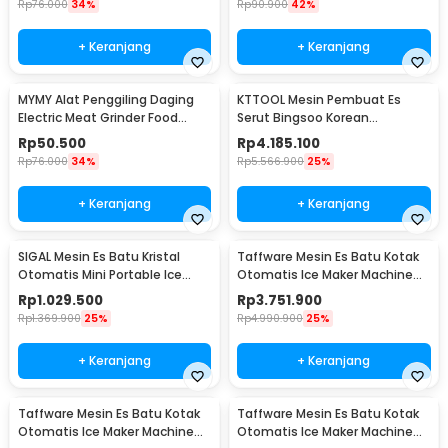
Rp
76.000
34%
Rp
90.900
42%
+ Keranjang
+ Keranjang
MYMY Alat Penggiling Daging
KTTOOL Mesin Pembuat Es
Electric Meat Grinder Food
Serut Bingsoo Korean
Processor 350ml - MY-01
Snowflake Ice Shaving - ZB-
Rp
50.500
Rp
4.185.100
XBJ60
Rp
76.000
34%
Rp
5.566.900
25%
+ Keranjang
+ Keranjang
SIGAL Mesin Es Batu Kristal
Taffware Mesin Es Batu Kotak
Otomatis Mini Portable Ice
Otomatis Ice Maker Machine
Maker 12kg 100W - YH-16
50kg 200W - HZB-55FAB
Rp
1.029.500
Rp
3.751.900
Rp
1.369.900
25%
Rp
4.990.900
25%
+ Keranjang
+ Keranjang
Taffware Mesin Es Batu Kotak
Taffware Mesin Es Batu Kotak
Otomatis Ice Maker Machine
Otomatis Ice Maker Machine