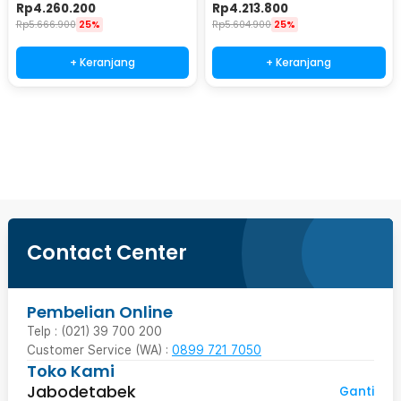
70kg 220W - HZB-60FAB
80kg 200W - HZB-70FAB
Rp
4.260.200
Rp
4.213.800
Rp
5.666.900
25%
Rp
5.604.900
25%
+ Keranjang
+ Keranjang
Ingatkan Saya
Contact Center
Pembelian Online
Telp : (021) 39 700 200
Customer Service (WA) :
0899 721 7050
Toko Kami
Jabodetabek
Ganti