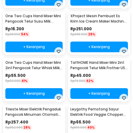
+ Keranjang
+ Keranjang
One Two Cups Hand Mixer Mini
XProject Mesin Pembuat Es
Pengocok Telur Susu Milk
Krim Ice Cream Maker Machine
Frother Battery - HMP30
200W - JG-10
Rp
16.300
Rp
251.000
Rp
34.900
54%
Rp
343.900
28%
+ Keranjang
+ Keranjang
One Two Cups Hand Mixer Mini
TaffHOME Hand Mixer Mini 2in1
2in1 Pengocok Telur Whisk Milk
Pengocok Telur Milk Frother USB
Frother - HMW15
Charge - HMW1
Rp
55.500
Rp
45.000
Rp
93.900
41%
Rp
76.900
42%
+ Keranjang
+ Keranjang
Trieste Mixer Elektrik Pengaduk
Leygothy Pemotong Sayur
Pengocok Minuman Otomatis
Elektrik Food Veggie Chopper
100W 2300RPM - HSM-705
Portable 4in1 - LE40
Rp
257.400
Rp
66.500
Rp
352.900
28%
Rp
109.900
40%