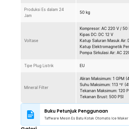
1 x Selang Transparan
2 x Selang Putih
Produksi Es dalam 24
50 kg
1 x Selang Bergelombang
Jam
3 x Katup
1 x Seal Karet
Kompresor: AC 220 V / 50
1 x Seal Tape
Kipas DC: DC 12 V
1 x Panduan Penggunaan
Voltase
Katup Saluran Masuk Air: 
Katup Elektromagnetik Pe
Pompa Sirkulasi Air: AC 22
Tipe Plug Listrik
EU
Aliran Maksimum: 1 GPM (
Suhu Maksimum: 113 ℉ (
Mineral Filter
Tekanan Maksimum: 120 P
Tekanan Brust: 500 PSI
Buku Petunjuk Penggunaan
Taffware Mesin Es Batu Kotak Otomatis Ice Mak
Galeri