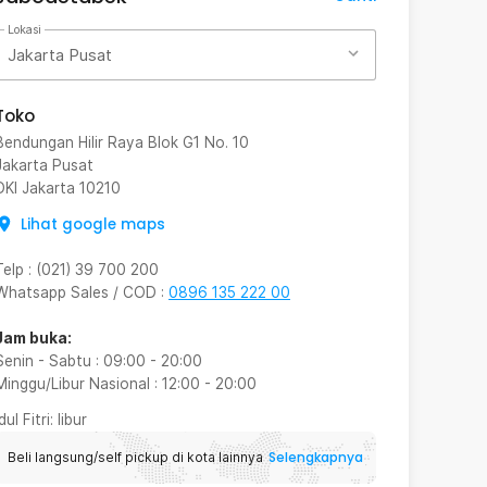
Lokasi
Jakarta Pusat
Toko
Bendungan Hilir Raya Blok G1 No. 10
Jakarta Pusat
DKI Jakarta
10210
Lihat google maps
Telp
:
(021) 39 700 200
Whatsapp Sales / COD
:
0896 135 222 00
Jam buka:
Senin - Sabtu
:
09:00
-
20:00
Minggu/Libur Nasional
:
12:00
-
20:00
Idul Fitri
: libur
Selengkapnya
Beli langsung/self pickup di kota lainnya