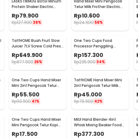
h
LASKSTIRMUG Botol Minum
Hand Mixer Mini Pengocok
Protein Shaker Electric
Telur Milk Frother Electric
Bottle BPA Free 480ml -
Battery Power - HMP16
Rp
79.900
Rp
10.600
1505
Rp
127.900
Rp
24.900
38%
58%
l
TaffHOME Buah Fruit Slow
One Two Cups Food
Juicer 7LV Screw Cold Press
Processor Penggiling
Extractor Machine - JE-
Daging Meat Grinder 2L
Rp
649.900
Rp
157.300
B03BH
200W - JJ-1966
Rp
877.900
Rp
235.900
26%
34%
s
One Two Cups Hand Mixer
TaffHOME Hand Mixer Mini
Mini 2in1 Pengocok Telur
2in1 Pengocok Telur Milk
Whisk Milk Frother - HMW15
Frother USB Charge - HMW1
Rp
55.500
Rp
45.000
Rp
93.900
Rp
76.900
41%
42%
One Two Cups Hand Mixer
MIUI Hand Blender 4in1
Mini Pengocok Telur Kopi
Whisk Mixing Beaker Food
Milk Frother Battery -
Processor 15000RPM - H1
Rp
17.500
Rp
377.300
HMP40