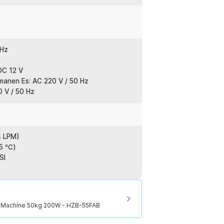
 Hz
DC 12 V
manen Es: AC 220 V / 50 Hz
0 V / 50 Hz
4 LPM)
45 ℃)
SI
er Machine 50kg 200W - HZB-55FAB