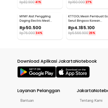
Rp
82.900
Rp
160.000
41%
27%
MYMY Alat Penggiling
KTTOOL Mesin Pembuat Es
Daging Electric Meat
Serut Bingsoo Korean
Grinder Food Processor
Snowflake Ice Shaving -
Rp
50.500
Rp
4.185.100
350ml - MY-01
ZB-XBJ60
Rp
76.000
Rp
5.566.900
34%
25%
Download Aplikasi JakartaNotebook
Layanan Pelanggan
JakartaNoteb
Bantuan
Tentang Kami