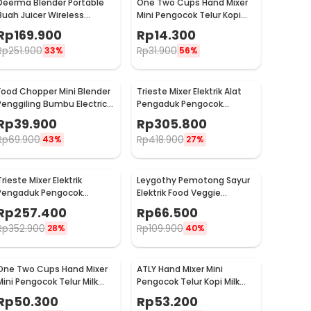
Deerma Blender Portable
One Two Cups Hand Mixer
Buah Juicer Wireless
Mini Pengocok Telur Kopi
1500mAh 400ml - DEM-
Milk Frother Battery -
Rp
169.900
Rp
14.300
NU05
HMP35
Rp
251.900
Rp
31.900
33%
56%
Food Chopper Mini Blender
Trieste Mixer Elektrik Alat
Penggiling Bumbu Electric
Pengaduk Pengocok
USB Charge 23W 250ml -
Minuman Otomatis 100W -
Rp
39.900
Rp
305.800
SR01
HSM-705S
Rp
69.900
Rp
418.900
43%
27%
Trieste Mixer Elektrik
Leygothy Pemotong Sayur
Pengaduk Pengocok
Elektrik Food Veggie
Minuman Otomatis 100W
Chopper Portable 4in1 -
Rp
257.400
Rp
66.500
2300RPM - HSM-705
LE40
Rp
352.900
Rp
109.900
28%
40%
One Two Cups Hand Mixer
ATLY Hand Mixer Mini
Mini Pengocok Telur Milk
Pengocok Telur Kopi Milk
Frother Double Layer -
Frother Handheld - HMW05
Rp
50.300
Rp
53.200
MFB1501A