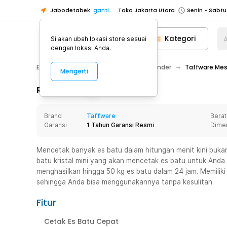
Jabodetabek
ganti
Toko Jakarta Utara
Toko Tangerang
Kategori
A
Silakan ubah lokasi store sesuai
Toko Cikupa
dengan lokasi Anda.
Pick n Go Jakarta Barat
Senin - J
Electronic
Elektronik Rumah
Blender
Taffware Mes
Mengerti
Pick n Go Bekasi
Senin - Jumat (08
Pick n Go Depok
Senin - Jumat (08
Rincian Produk
Toko Jakarta Pusat
Senin - Sabtu
Brand
Taffware
Berat
Toko Jakarta Barat
Senin - Sabtu
Garansi
1 Tahun Garansi Resmi
Dime
Toko Jakarta Utara
Toko Tangerang
Mencetak banyak es batu dalam hitungan menit kini bukan h
batu kristal mini yang akan mencetak es batu untuk An
Toko Cikupa
menghasilkan hingga 50 kg es batu dalam 24 jam. Memilik
Pick n Go Jakarta Barat
Senin - J
sehingga Anda bisa menggunakannya tanpa kesulitan.
Pick n Go Bekasi
Senin - Jumat (08
Fitur
Pick n Go Depok
Senin - Jumat (08
Cetak Es Batu Cepat