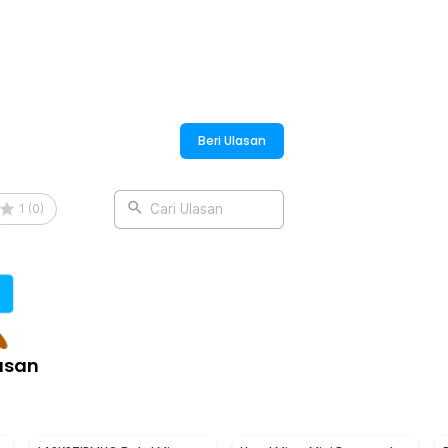
Beri Ulasan
1
(
0
)
Cari Ulasan
asan