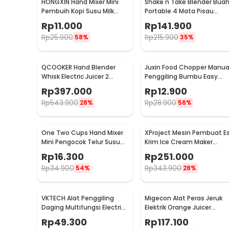
HONGXIN Hand Mixer Mini
Shake n Take Blender Bua
Pembuih Kopi Susu Milk
Portable 4 Mata Pisau
Frother Battery Power -
500ml - VT-04
Rp
11.000
Rp
141.900
MS-3089
Rp
25.900
Rp
215.900
58%
35%
QCOOKER Hand Blender
Juxin Food Chopper Manua
Whisk Electric Juicer 2
Penggiling Bumbu Easy
Speed - CD-HB01
Operation 230ml - JX10
Rp
397.000
Rp
12.900
Rp
543.900
Rp
28.900
28%
56%
One Two Cups Hand Mixer
XProject Mesin Pembuat E
Mini Pengocok Telur Susu
Krim Ice Cream Maker
Milk Frother Battery -
Machine 200W - JG-10
Rp
16.300
Rp
251.000
HMP30
Rp
34.900
Rp
343.900
54%
28%
VKTECH Alat Penggiling
Migecon Alat Peras Jeruk
Daging Multifungsi Electric
Elektrik Orange Juicer
Meat Grinder 350ml - MY-
Portable 400ml 45W -
Rp
49.300
Rp
117.100
01
MDC1