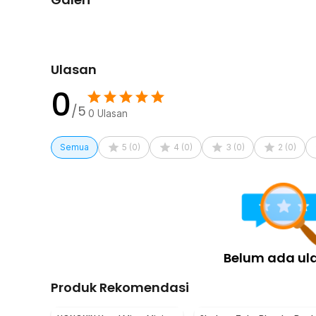
Ulasan
0
/5
0
Ulasan
Semua
5
(
0
)
4
(
0
)
3
(
0
)
2
(
0
)
Belum ada ul
Produk Rekomendasi