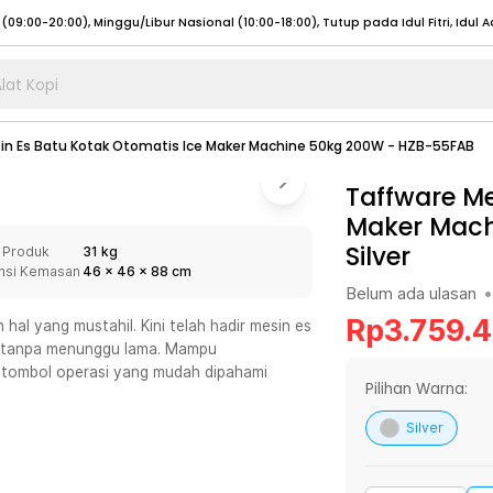
lat Kopi
umat (07:00 - 20:00), Sabtu - Minggu (08:00 - 20:00), Tutup pada Idul Fitri
Sele
in Es Batu Kotak Otomatis Ice Maker Machine 50kg 200W - HZB-55FAB
:00 - 20:00), Sabtu - Minggu/ Libur Nasional (08:00 - 17:00)
Selengkapnya
:00 - 20:00), Sabtu - Minggu/ Libur Nasional (08:00 - 17:00)
Taffware Me
Selengkapnya
Maker Mach
 (09:00-20:00), Minggu/Libur Nasional (12:00-20:00), Tutup pada Idul Fitri
Sele
Silver
 Produk
31 kg
 (09:00-20:00), Minggu/Libur Nasional (12:00-20:00), Tutup pada Idul Fitri
Sele
nsi Kemasan
46
x
46
x
88
cm
Belum ada ulasan
•
Rp
3.759.
al yang mustahil. Kini telah hadir mesin es
da tanpa menunggu lama. Mampu
i tombol operasi yang mudah dipahami
umat (07:00 - 20:00), Sabtu - Minggu (08:00 - 20:00), Tutup pada Idul Fitri
Sele
Pilihan Warna:
:00 - 20:00), Sabtu - Minggu/ Libur Nasional (08:00 - 17:00)
Selengkapnya
Silver
:00 - 20:00), Sabtu - Minggu/ Libur Nasional (08:00 - 17:00)
Selengkapnya