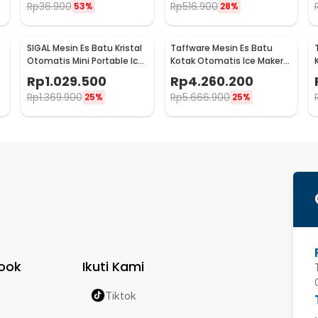
Rp
36.900
Rp
516.900
53%
28%
SIGAL Mesin Es Batu Kristal
Taffware Mesin Es Batu
Otomatis Mini Portable Ice
Kotak Otomatis Ice Maker
Maker 12kg 100W - YH-16
Machine 70kg 220W - HZB-
Rp
1.029.500
Rp
4.260.200
60FAB
Rp
1.369.900
Rp
5.666.900
25%
25%
ook
Ikuti Kami
Tiktok