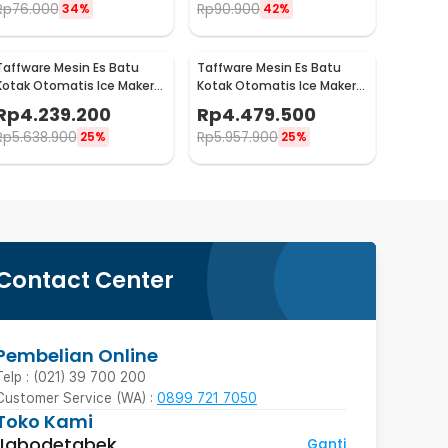
Rp
76.000
Rp
90.900
34%
42%
Taffware Mesin Es Batu
Taffware Mesin Es Batu
Kotak Otomatis Ice Maker
Kotak Otomatis Ice Maker
Machine 80kg 200W - HZB-
Machine 90kg 260W - HZB-
Rp
4.239.200
Rp
4.479.500
70FAB
80FAB
Rp
5.638.900
Rp
5.957.900
25%
25%
Contact Center
Pembelian Online
Telp : (021) 39 700 200
Customer Service (WA) :
0899 721 7050
Toko Kami
Jabodetabek
Ganti