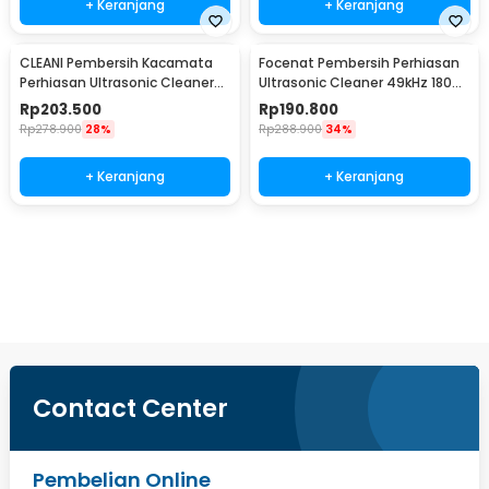
+ Keranjang
+ Keranjang
CLEANI Pembersih Kacamata
Focenat Pembersih Perhiasan
Perhiasan Ultrasonic Cleaner
Ultrasonic Cleaner 49kHz 180ml
55kHz 450ml - MJ-50
- X88
Rp
203.500
Rp
190.800
Rp
278.900
28%
Rp
288.900
34%
+ Keranjang
+ Keranjang
Beli Sekarang
Contact Center
Pembelian Online