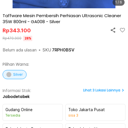
1 / 6
Taffware Mesin Pembersih Perhiasan Ultrasonic Cleaner
35W 800ml - GA008
-
Silver
Rp
343.100
Rp
470.900
28
%
Belum ada ulasan
•
SKU
7RPH0BSV
Pilihan Warna:
Silver
Lihat
3
Lokasi Lainnya
Informasi Stok:
Jabodetabek
Gudang Online
Toko Jakarta Pusat
Tersedia
sisa
3