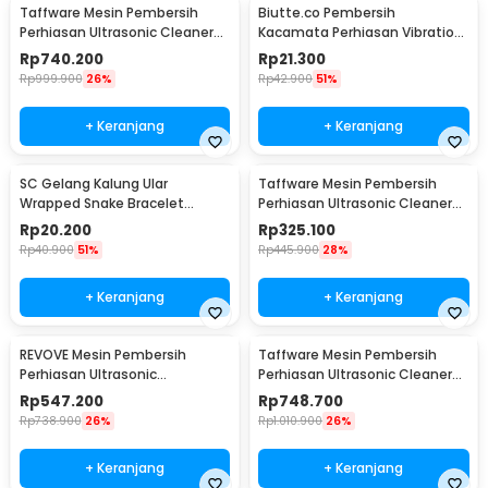
Taffware Mesin Pembersih
Biutte.co Pembersih
Perhiasan Ultrasonic Cleaner
Kacamata Perhiasan Vibration
120W 3L - KZ-D3
Cleaning Machine - WU-021
Rp
740.200
Rp
21.300
Rp
999.900
26%
Rp
42.900
51%
+ Keranjang
+ Keranjang
SC Gelang Kalung Ular
Taffware Mesin Pembersih
Wrapped Snake Bracelet
Perhiasan Ultrasonic Cleaner
Necklace Aluminium Alloy -
800ml 35W - 008S
Rp
20.200
Rp
325.100
SC181
Rp
40.900
51%
Rp
445.900
28%
+ Keranjang
+ Keranjang
REVOVE Mesin Pembersih
Taffware Mesin Pembersih
Perhiasan Ultrasonic
Perhiasan Ultrasonic Cleaner
Temperature Multifungsi 2L -
Multifungsi 3L - KZ-D3
Rp
547.200
Rp
748.700
KZ-D2
Rp
738.900
26%
Rp
1.010.900
26%
+ Keranjang
+ Keranjang