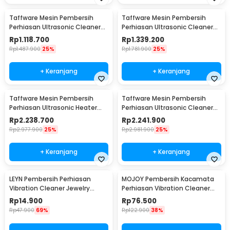
Taffware Mesin Pembersih
Taffware Mesin Pembersih
Perhiasan Ultrasonic Cleaner
Perhiasan Ultrasonic Cleaner
Temperature 6L - KZ-D6
240W 10L - KZ-D10
Rp
1.118.700
Rp
1.339.200
Rp
1.487.900
25%
Rp
1.781.900
25%
+ Keranjang
+ Keranjang
Taffware Mesin Pembersih
Taffware Mesin Pembersih
Perhiasan Ultrasonic Heater
Perhiasan Ultrasonic Cleaner
Multifungsi 22L - KZ-D22
600W 30L - KZ-D30
Rp
2.238.700
Rp
2.241.900
Rp
2.977.900
25%
Rp
2.981.900
25%
+ Keranjang
+ Keranjang
LEYN Pembersih Perhiasan
MOJOY Pembersih Kacamata
Vibration Cleaner Jewelry
Perhiasan Vibration Cleaner
Cleaning Machine - MES-775
45kHz 400ml - MJ-40
Rp
14.900
Rp
76.500
Rp
47.900
69%
Rp
122.900
38%