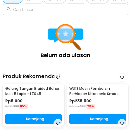
Kelengkapan Produk
Cari Ulasan
Rincian yang Anda dapatkan untuk pembelian produk ini:
1 x Taffware Mesin Pembersih Perhiasan Ultrasonic Cleaner 35W
800ml - GA008
1 x Kabel Daya EU Plug
1 x Wadah Saringan
1 x Saringan Bulat
1 x Sekat Plastik
1 x Penutup
Belum ada ulasan
1 x Panduan Pengggunaan
Produk Rekomendasi
Gelang Tangan Braided Bahan
WLKS Mesin Pembersih
Kulit 5 Lapis - LZ045
Perhiasan Ultrasonic Smart
Cleaner 500ml - WK-968
Rp
6.000
Rp
286.600
Rp
16.900
65%
Rp
392.900
28%
+ Keranjang
+ Keranjang