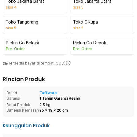
Toko Jakarta Barat
Toko Jakarta Utara
sisa
4
sisa
5
Toko Tangerang
Toko Cikupa
sisa
5
sisa
5
Pick n Go Bekasi
Pick n Go Depok
Pre-Order
Pre-Order
Tersedia bayar di tempat (COD)
Rincian Produk
Brand
Taffware
Garansi
1 Tahun Garansi Resmi
Berat Produk
2.5 kg
Dimensi Kemasan
25
x
19
x
20
cm
Keunggulan Produk