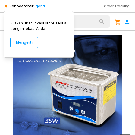
Jabodetabek
ganti
Order Tracking
Alat Kopi
Silakan ubah lokasi store sesuai
dengan lokasi Anda.
Mengerti