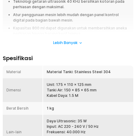
Teknologi getaran ultrasonik 40 KHz bersihkan kotoran pada
perhiasan dengan maksimal.
Atur penggunaan mesin lebih mudah dengan panel kontrol
digital pada bagian bawah mesin.
Kapasitas 800 ml dapat digunakan untuk membersihkan aneka
perhiasan hingga barang kecil lainnya.
Lebih Banyak
Overview
Membersihkan aneka perhiasan kini bisa dilakukan sendiri di rumah
Spesifikasi
menggunakan mesin pembersih ultrasonic dari Taffware. Menggunakan
teknologi ultrasonic, alat ini dapat membersihkan debu dan kotoran yang
menempel pada perhiasan dengan maksimal. Anda juga dapat
Material
Material Tanki: Stainless Steel 304
menggunakan alat ini untuk membersihkan kacamata, jam tangan, lensa,
dan objek kecil lainnya. Tunggu apa lagi? Bersihkan kotoran dan
Unit: 175 x 110 x 125 mm
kembalikan kilau alami perhiasan tanpa harus keluar rumah dengan alat
Dimensi
Tanki Air: 150 x 85 x 65 mm
dari Taffware!
Kabel Daya: 1.5 M
Fitur
Berat Bersih
1 kg
Teknologi Ultrasonic 40 KHz
Taffware membekali produknya dengan teknologi ultrasonic yang
Daya Ultrasonic: 35 W
maksimal membersihkan perhiasan dan aksesori. Teknologi ini
Input: AC 220 - 240 V / 50 Hz
menghasilkan getaran nano berfrekuensi 40 KHz yang efektif untuk
Lain-lain
Frekuensi: 40.000 Hz