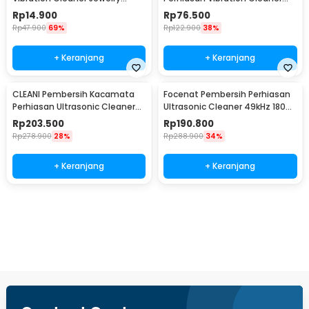
Cleaning Machine - MES-775
45kHz 400ml - MJ-40
Rp
14.900
Rp
76.500
Rp
47.900
69%
Rp
122.900
38%
+ Keranjang
+ Keranjang
CLEANI Pembersih Kacamata
Focenat Pembersih Perhiasan
Perhiasan Ultrasonic Cleaner
Ultrasonic Cleaner 49kHz 180ml
55kHz 450ml - MJ-50
- X88
Rp
203.500
Rp
190.800
Rp
278.900
28%
Rp
288.900
34%
+ Keranjang
+ Keranjang
Beli Sekarang