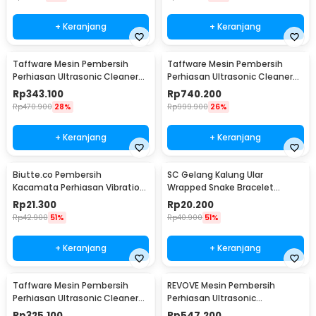
+ Keranjang
+ Keranjang
Taffware Mesin Pembersih
Taffware Mesin Pembersih
Perhiasan Ultrasonic Cleaner
Perhiasan Ultrasonic Cleaner
35W 800ml - GA008
120W 3L - KZ-D3
Rp
343.100
Rp
740.200
Rp
470.900
28%
Rp
999.900
26%
+ Keranjang
+ Keranjang
Biutte.co Pembersih
SC Gelang Kalung Ular
Kacamata Perhiasan Vibration
Wrapped Snake Bracelet
Cleaning Machine - WU-021
Necklace Aluminium Alloy -
Rp
21.300
Rp
20.200
SC181
Rp
42.900
51%
Rp
40.900
51%
+ Keranjang
+ Keranjang
Taffware Mesin Pembersih
REVOVE Mesin Pembersih
Perhiasan Ultrasonic Cleaner
Perhiasan Ultrasonic
800ml 35W - 008S
Temperature Multifungsi 2L -
Rp
325.100
Rp
547.200