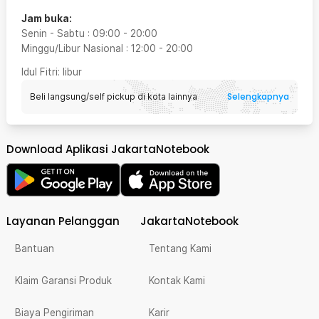
Jam buka:
Senin - Sabtu
:
09:00
-
20:00
Minggu/Libur Nasional
:
12:00
-
20:00
Idul Fitri
: libur
Selengkapnya
Beli langsung/self pickup di kota lainnya
Download Aplikasi JakartaNotebook
Layanan Pelanggan
JakartaNotebook
Bantuan
Tentang Kami
Klaim Garansi Produk
Kontak Kami
Biaya Pengiriman
Karir