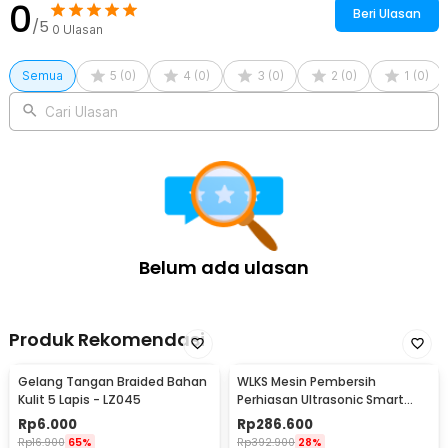
0
Multifungsi 3L - KZ-D3
Beri Ulasan
/5
1 x Wadah Saringan
0
Ulasan
1 x Kabel Daya
1 x Panduan Penggunaan
Semua
5
(
0
)
4
(
0
)
3
(
0
)
2
(
0
)
1
(
0
)
Cari Ulasan
Belum ada ulasan
Produk Rekomendasi
Gelang Tangan Braided Bahan
WLKS Mesin Pembersih
Kulit 5 Lapis - LZ045
Perhiasan Ultrasonic Smart
Cleaner 500ml - WK-968
Rp
6.000
Rp
286.600
Rp
16.900
65%
Rp
392.900
28%