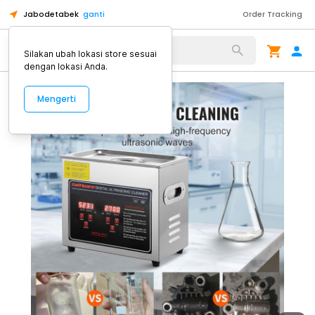
Jabodetabek
ganti
Order Tracking
Alat Kopi
Silakan ubah lokasi store sesuai
dengan lokasi Anda.
Mengerti