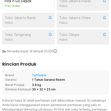
Pick n Go Depok
Toko Jakarta Pusat
Pre-Order
Habis
Toko Jakarta Barat
Toko Jakarta Utara
Habis
Habis
Toko Tangerang
Toko Cikupa
Habis
Habis
Tersedia bayar di tempat (COD)
Rincian Produk
Brand
Taffware
Garansi
1 Tahun Garansi Resmi
Berat Produk
3.9 kg
Dimensi Kemasan
30
x
32
x
23
cm
Kotoran halus di celah perhiasan sulit dibersihkan manual. Itu sebabnya
Anda harus menggunakan mesin pembersih perhiasan yang satu ini.
Menggunakan teknologi ultrasonic 40 KHz dan suhu tertentu, perhiasan,