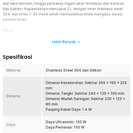
alat laboratorium, hingga perkakas logam akan terbebas dari kotoran
dan bakteri. Kapasitasnya mencapai 3 L dengan inner stainless steel
304, dan timer 1-30 menit untuk memudahkan Anda mengatur durasi
pembersihan.
Fitur
Pembersihan Efektif dan Aman
Lebih Banyak
Frekuensi ultrasonic 40 KHz menghasilkan gelembung mikro untuk
membersihkan debu, bakteri, dan kotoran yang tersembunyi di sela
Spesifikasi
perhiasan. Teknologi ini bekerja lembut tetapi menyeluruh, menjaga
permukaan emas, perak, hingga logam berlapis tetap aman dan
tidak lecet setelah dibersihkan.
Material
Stainless Steel 304 dan Silikon
Makin Bersih dengan Pemanas
Selain teknologi ultrasonic, mesin ini juga menggunakan suhu
Dimensi Keseluruhan: Sekitar 265 x 165 x 225
tertentu untuk membersihkan perhiasan. Anda dapat mengatur suhu
mm
pembersihan mulai dari 0-80°C sesuai kebutuhan material
Dimensi Tangki: Sekitar 240 x 135 x 100 mm
Dimensi
perhiasan. Fleksibilitas suhu menjaga kebersihan tetap maksimal
Dimensi Wadah Saringan: Sekitar 230 x 125 x
tanpa merusak permukaan.
80 mm
Panjang Kabel Daya: 1.4 M
Kinerja Konsisten dan Efisien
Dengan konsumsi daya 120 W (ultrasonic) dan 150 W (teknologi
Daya Ultrasonic: 120 W
pemanas), mesin ini mampu mempertahankan performa stabil
Daya
Daya Pemanas: 150 W
selama proses pembersihan berlangsung. Tidak perlu menunggu