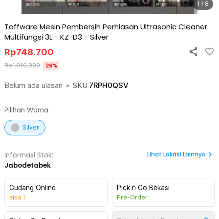
1 / 8
Taffware Mesin Pembersih Perhiasan Ultrasonic Cleaner
Multifungsi 3L - KZ-D3
-
Silver
Rp
748.700
Rp
1.010.900
26
%
Belum ada ulasan
•
SKU
7RPH0QSV
Pilihan Warna:
Silver
Lihat
Lokasi Lainnya
Informasi Stok:
Jabodetabek
Gudang Online
Pick n Go Bekasi
sisa
1
Pre-Order