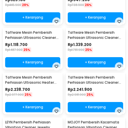
KZ-D2
Rp
445.900
28%
Rp
738.900
26%
+ Keranjang
+ Keranjang
Taffware Mesin Pembersih
Taffware Mesin Pembersih
Perhiasan Ultrasonic Cleaner
Perhiasan Ultrasonic Cleaner
Temperature 6L - KZ-D6
240W 10L - KZ-D10
Rp
1.118.700
Rp
1.339.200
Rp
1.487.900
25%
Rp
1.781.900
25%
+ Keranjang
+ Keranjang
Taffware Mesin Pembersih
Taffware Mesin Pembersih
Perhiasan Ultrasonic Heater
Perhiasan Ultrasonic Cleaner
Multifungsi 22L - KZ-D22
600W 30L - KZ-D30
Rp
2.238.700
Rp
2.241.900
Rp
2.977.900
25%
Rp
2.981.900
25%
+ Keranjang
+ Keranjang
LEYN Pembersih Perhiasan
MOJOY Pembersih Kacamata
Vibration Cleaner Jewelry
Perhiasan Vibration Cleaner