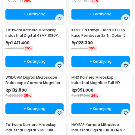
Rp
555.900
28%
Rp
1.380.900
25%
+ Keranjang
+ Keranjang
Taffware Kamera Mikroskop
KKMOON Lampu Baca LED Klip
Industrial Digital 48MP 1080P
Kaca Pembesar 2x Tri Color 12W
130X - WR63HW
1200 Lumens - HP-P6
Rp
1.411.400
Rp
128.300
Rp
1.877.900
25%
Rp
198.900
36%
+ Keranjang
+ Keranjang
WSDCAM Digital Microscope
MHX Kamera Mikroskop
Endoscope Camera Magnifier
Industrial Magnifier Full HD
1600X - WS1600
48MP 2K - V8
Rp
132.800
Rp
991.000
Rp
203.900
35%
Rp
1.337.900
26%
+ Keranjang
+ Keranjang
Taffware Kamera Mikroskop
HAYEAR Kamera Mikroskop
Industrial Digital 51MP 1080P
Industrial Digital Full HD 14MP