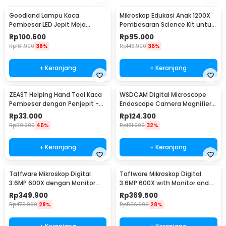
Goodland Lampu Kaca
Mikroskop Edukasi Anak 1200X
Pembesar LED Jepit Meja
Pembesaran Science Kit untuk
Natural White 2X 5X - MG15122-
Pemula - 1412X
Rp
100.600
Rp
95.000
2B
Rp
161.900
38%
Rp
146.900
36%
+ Keranjang
+ Keranjang
ZEAST Helping Hand Tool Kaca
WSDCAM Digital Microscope
Pembesar dengan Penjepit -
Endoscope Camera Magnifier
TE-805
500 Kali with LED - WS500
Rp
33.000
Rp
124.300
Rp
59.900
45%
Rp
181.900
32%
+ Keranjang
+ Keranjang
Taffware Mikroskop Digital
Taffware Mikroskop Digital
3.6MP 600X dengan Monitor
3.6MP 600X with Monitor and
dan Metal Stand - G600
Fleksibel Stand - G600
Rp
349.900
Rp
369.500
Rp
479.900
28%
Rp
506.900
28%