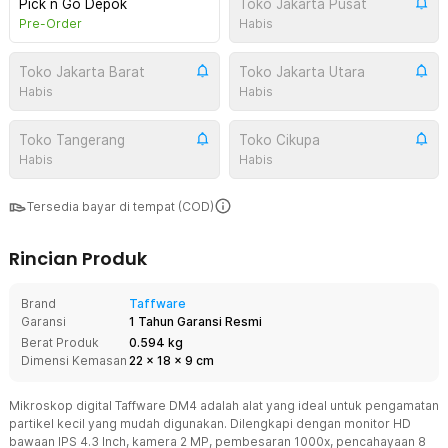
Pick n Go Depok
Toko Jakarta Pusat
Pre-Order
Habis
Toko Jakarta Barat
Toko Jakarta Utara
Habis
Habis
Toko Tangerang
Toko Cikupa
Habis
Habis
Tersedia bayar di tempat (COD)
Rincian Produk
Brand
Taffware
Garansi
1 Tahun Garansi Resmi
Berat Produk
0.594 kg
Dimensi Kemasan
22
x
18
x
9
cm
Mikroskop digital Taffware DM4 adalah alat yang ideal untuk pengamatan
partikel kecil yang mudah digunakan. Dilengkapi dengan monitor HD
bawaan IPS 4.3 Inch, kamera 2 MP, pembesaran 1000x, pencahayaan 8