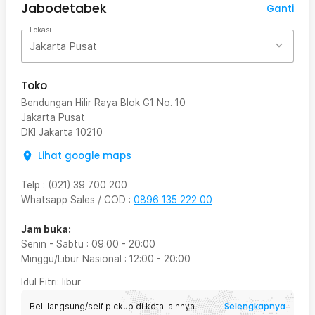
Jabodetabek
Ganti
Lokasi
Jakarta Pusat
Toko
Bendungan Hilir Raya Blok G1 No. 10
Jakarta Pusat
DKI Jakarta
10210
Lihat google maps
Telp
:
(021) 39 700 200
Whatsapp Sales / COD
:
0896 135 222 00
Jam buka:
Senin - Sabtu
:
09:00
-
20:00
Minggu/Libur Nasional
:
12:00
-
20:00
Idul Fitri
: libur
Selengkapnya
Beli langsung/self pickup di kota lainnya