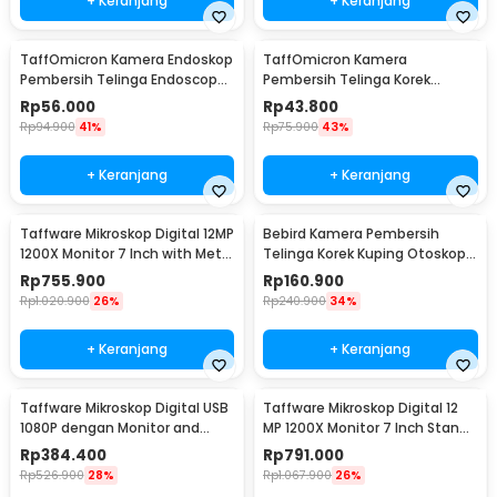
+ Keranjang
+ Keranjang
TaffOmicron Kamera Endoskop
TaffOmicron Kamera
Pembersih Telinga Endoscope
Pembersih Telinga Korek
USB 3 in 1 - i96
Kuping Endoscope HD USB - EU-
Rp
56.000
Rp
43.800
0
Rp
94.900
41%
Rp
75.900
43%
+ Keranjang
+ Keranjang
Taffware Mikroskop Digital 12MP
Bebird Kamera Pembersih
1200X Monitor 7 Inch with Metal
Telinga Korek Kuping Otoskop
Stand - G1200
Endoscope WiFi - R1
Rp
755.900
Rp
160.900
Rp
1.020.900
26%
Rp
240.900
34%
+ Keranjang
+ Keranjang
Taffware Mikroskop Digital USB
Taffware Mikroskop Digital 12
1080P dengan Monitor and
MP 1200X Monitor 7 Inch Stand
Stand - G1000
and LED - G1200
Rp
384.400
Rp
791.000
Rp
526.900
28%
Rp
1.067.900
26%