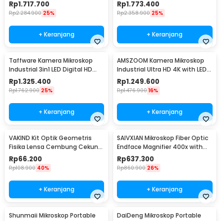
150X LED USB - MIC-213
1080P - HY60
Rp
1.717.700
Rp
1.773.400
Rp
2.284.900
25%
Rp
2.358.900
25%
+ Keranjang
+ Keranjang
Taffware Kamera Mikroskop
AMSZOOM Kamera Mikroskop
Industrial 3in1 LED Digital HD
Industrial Ultra HD 4K with LED
Lens 13MP - YZ130
Light - AZ4
Rp
1.325.400
Rp
1.249.600
Rp
1.762.900
25%
Rp
1.476.900
16%
+ Keranjang
+ Keranjang
VAKIND Kit Optik Geometris
SAIVXIAN Mikroskop Fiber Optic
Fisika Lensa Cembung Cekung
Endface Magnifier 400x with
Kotak Laser - GX-5002
Adapter - OL-400
Rp
66.200
Rp
637.300
Rp
108.900
40%
Rp
860.900
26%
+ Keranjang
+ Keranjang
Shunmaii Mikroskop Portable
DaiDeng Mikroskop Portable