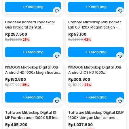
+ Keranjang
+ Keranjang
Dodosee Kamera Endoskopi
Linmora Mikroskop Mini Pocket
Gigi Intraoral Dental
Lab 60-120X Magnification -
Endoscope WiFi 6 LED - YC-W7
LZ8602
Rp
257.500
Rp
53.100
Rp
352.900
28%
Rp
90.900
42%
+ Keranjang
+ Keranjang
KKMOON Mikroskop Digital USB
KKMOON Mikroskop Digital USB
Android HD 1000x Magnification
Android IOS HD 1000x
- AN104
Magnification - F210
Rp
182.800
Rp
300.800
Rp
277.900
35%
Rp
412.900
28%
+ Keranjang
+ Keranjang
Taffware Mikroskop Digital 10
Taffware Mikroskop Digital 12MP
MP Pembesaran 1000X 5.5 Inch
1600X dengan Monitor and
LED Display - G5
Metal Stand - G1600
Rp
405.200
Rp
1.037.600