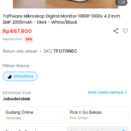
1 / 8
Taffware Mikroskop Digital Monitor 1080P 1000x 4.3 Inch
2MP 2000mAh - DM4
-
White/Black
Rp
467.800
Rp
640.900
28
%
Belum ada ulasan
•
SKU
TFOT0NEC
Pilihan Warna:
White/Black
Lihat
Lokasi Lainnya
Informasi Stok:
Jabodetabek
Gudang Online
Pick n Go Bekasi
Tersedia
Pre-Order