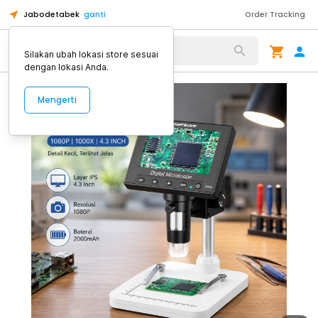
Jabodetabek
ganti
Order Tracking
Alat Kopi
Silakan ubah lokasi store sesuai
dengan lokasi Anda.
Mengerti