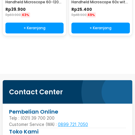
Handheld Microscope 60-120X
Handheld Microscope 60x with
with LED - SH-60
LED - 9595
Rp
39.900
Rp
25.400
Rp
69.900
43%
Rp
48.900
49%
+ Keranjang
+ Keranjang
Beli Sekarang
Contact Center
Pembelian Online
Telp : (021) 39 700 200
Customer Service (WA) :
0899 721 7050
Toko Kami