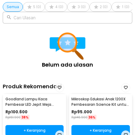
Semua
5
(
0
)
4
(
0
)
3
(
0
)
2
(
0
)
1
(
0
)
Cari Ulasan
Belum ada ulasan
Produk Rekomendasi
Goodland Lampu Kaca
Mikroskop Edukasi Anak 1200X
Pembesar LED Jepit Meja
Pembesaran Science Kit untuk
Natural White 2X 5X - MG15122-
Pemula - 1412X
Rp
100.600
Rp
95.000
2B
Rp
161.900
38%
Rp
146.900
36%
+ Keranjang
+ Keranjang