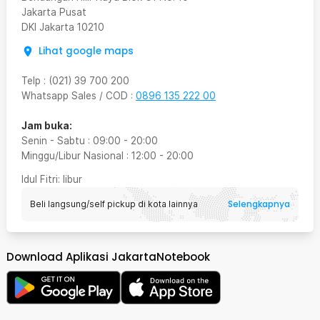
Jakarta Pusat
DKI Jakarta
10210
Lihat google maps
Telp
:
(021) 39 700 200
Whatsapp Sales / COD
:
0896 135 222 00
Jam buka:
Senin - Sabtu
:
09:00
-
20:00
Minggu/Libur Nasional
:
12:00
-
20:00
Idul Fitri
: libur
Selengkapnya
Beli langsung/self pickup di kota lainnya
Download Aplikasi JakartaNotebook