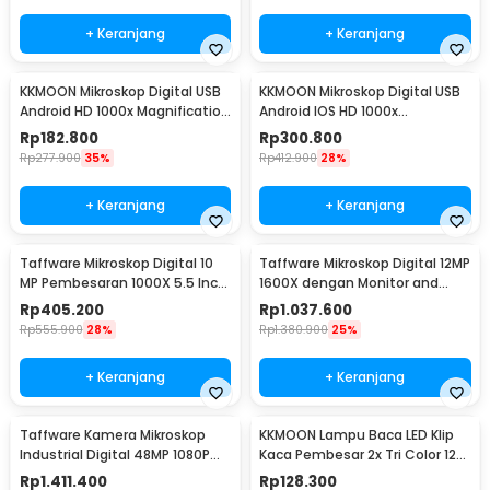
+ Keranjang
+ Keranjang
KKMOON Mikroskop Digital USB
KKMOON Mikroskop Digital USB
Android HD 1000x Magnification
Android IOS HD 1000x
- AN104
Magnification - F210
Rp
182.800
Rp
300.800
Rp
277.900
35%
Rp
412.900
28%
+ Keranjang
+ Keranjang
Taffware Mikroskop Digital 10
Taffware Mikroskop Digital 12MP
MP Pembesaran 1000X 5.5 Inch
1600X dengan Monitor and
LED Display - G5
Metal Stand - G1600
Rp
405.200
Rp
1.037.600
Rp
555.900
28%
Rp
1.380.900
25%
+ Keranjang
+ Keranjang
Taffware Kamera Mikroskop
KKMOON Lampu Baca LED Klip
Industrial Digital 48MP 1080P
Kaca Pembesar 2x Tri Color 12W
130X - WR63HW
1200 Lumens - HP-P6
Rp
1.411.400
Rp
128.300