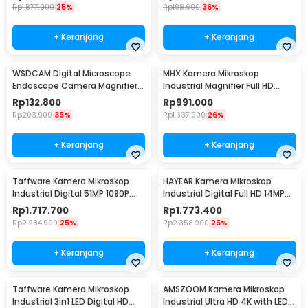
Rp
1.877.900
25%
Rp
198.900
36%
+ Keranjang
+ Keranjang
WSDCAM Digital Microscope
MHX Kamera Mikroskop
Endoscope Camera Magnifier
Industrial Magnifier Full HD
1600X - WS1600
48MP 2K - V8
Rp
132.800
Rp
991.000
Rp
203.900
35%
Rp
1.337.900
26%
+ Keranjang
+ Keranjang
Taffware Kamera Mikroskop
HAYEAR Kamera Mikroskop
Industrial Digital 51MP 1080P
Industrial Digital Full HD 14MP
150X LED USB - MIC-213
1080P - HY60
Rp
1.717.700
Rp
1.773.400
Rp
2.284.900
25%
Rp
2.358.900
25%
+ Keranjang
+ Keranjang
Taffware Kamera Mikroskop
AMSZOOM Kamera Mikroskop
Industrial 3in1 LED Digital HD
Industrial Ultra HD 4K with LED