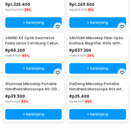
Lens 13MP - YZ130
Light - AZ4
Rp
1.325.400
Rp
1.249.600
Rp
1.762.900
25%
Rp
1.476.900
16%
+ Keranjang
+ Keranjang
VAKIND Kit Optik Geometris
SAIVXIAN Mikroskop Fiber Optic
Fisika Lensa Cembung Cekung
Endface Magnifier 400x with
Kotak Laser - GX-5002
Adapter - OL-400
Rp
66.200
Rp
637.300
Rp
108.900
40%
Rp
860.900
26%
+ Keranjang
+ Keranjang
Shunmaii Mikroskop Portable
DaiDeng Mikroskop Portable
Handheld Microscope 60-120X
Handheld Microscope 60x with
with LED - SH-60
LED - 9595
Rp
39.900
Rp
25.400
Rp
69.900
43%
Rp
48.900
49%
+ Keranjang
+ Keranjang