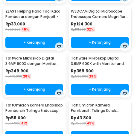
ZEAST Helping Hand Tool Kaca
WSDCAM Digital Microscope
Pembesar dengan Penjepit -
Endoscope Camera Magnifier
TE-805
500 Kali with LED - WS500
Rp
33.000
Rp
124.300
Rp
59.900
45%
Rp
181.900
32%
+ Keranjang
+ Keranjang
Taffware Mikroskop Digital
Taffware Mikroskop Digital
3.6MP 600X dengan Monitor
3.6MP 600X with Monitor and
dan Metal Stand - G600
Fleksibel Stand - G600
Rp
349.900
Rp
369.500
Rp
479.900
28%
Rp
506.900
28%
+ Keranjang
+ Keranjang
TaffOmicron Kamera Endoskop
TaffOmicron Kamera
Pembersih Telinga Endoscope
Pembersih Telinga Korek
USB 3 in 1 - i96
Kuping Endoscope HD USB - EU-
Rp
56.000
Rp
43.800
0
Rp
94.900
41%
Rp
75.900
43%