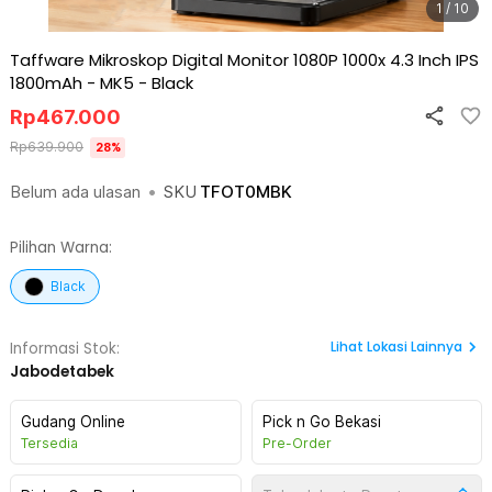
1 / 10
Taffware Mikroskop Digital Monitor 1080P 1000x 4.3 Inch IPS
1800mAh - MK5
-
Black
Rp
467.000
Rp
639.900
28
%
Belum ada ulasan
•
SKU
TFOT0MBK
Pilihan Warna:
Black
Lihat
Lokasi Lainnya
Informasi Stok:
Jabodetabek
Gudang Online
Pick n Go Bekasi
Tersedia
Pre-Order