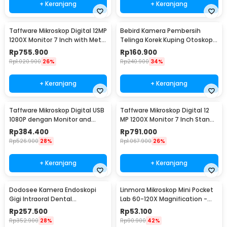
+ Keranjang
+ Keranjang
Taffware Mikroskop Digital 12MP
Bebird Kamera Pembersih
1200X Monitor 7 Inch with Metal
Telinga Korek Kuping Otoskop
Stand - G1200
Endoscope WiFi - R1
Rp
755.900
Rp
160.900
Rp
1.020.900
26%
Rp
240.900
34%
+ Keranjang
+ Keranjang
Taffware Mikroskop Digital USB
Taffware Mikroskop Digital 12
1080P dengan Monitor and
MP 1200X Monitor 7 Inch Stand
Stand - G1000
and LED - G1200
Rp
384.400
Rp
791.000
Rp
526.900
28%
Rp
1.067.900
26%
+ Keranjang
+ Keranjang
Dodosee Kamera Endoskopi
Linmora Mikroskop Mini Pocket
Gigi Intraoral Dental
Lab 60-120X Magnification -
Endoscope WiFi 6 LED - YC-W7
LZ8602
Rp
257.500
Rp
53.100
Rp
352.900
28%
Rp
90.900
42%