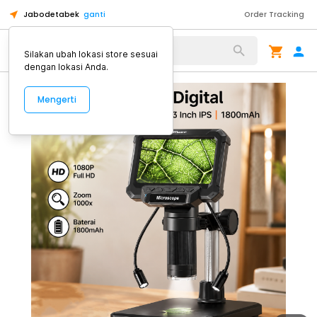
Jabodetabek
ganti
Order Tracking
Alat Kopi
Silakan ubah lokasi store sesuai
dengan lokasi Anda.
Mengerti