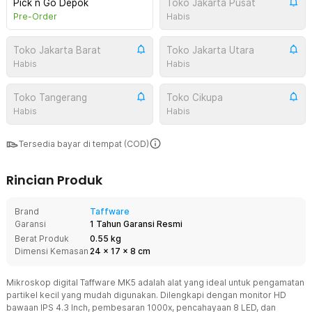
Pick n Go Depok
Toko Jakarta Pusat
Pre-Order
Habis
Toko Jakarta Barat
Toko Jakarta Utara
Habis
Habis
Toko Tangerang
Toko Cikupa
Habis
Habis
Tersedia bayar di tempat (COD)
Rincian Produk
Brand
Taffware
Garansi
1 Tahun Garansi Resmi
Berat Produk
0.55 kg
Dimensi Kemasan
24
x
17
x
8
cm
Mikroskop digital Taffware MK5 adalah alat yang ideal untuk pengamatan
partikel kecil yang mudah digunakan. Dilengkapi dengan monitor HD
bawaan IPS 4.3 Inch, pembesaran 1000x, pencahayaan 8 LED, dan