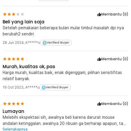
Membantu (
0
)
Beli yang lain saja
Setelah pemakaian beberapa bulan mulai timbul masalah dpi nya
berubah2 sendiri
28 Jun 2024
,
K*****o
Verified Buyer
Membantu (
0
)
Murah, kualitas ok, pas
Harga murah, kualitas baik, enak digenggam, pilihan sensitifitas
relatif banyak.
16 Oct 2023
,
A*****u
Verified Buyer
Membantu (
0
)
Lumayan
Melebihi ekspektasi sih, awalnya beli karena darurat mouse
andalan ketinggalan. awalnya 20 ribuan ga berharap apapun, tapi
Selengkapnya
looks awal keren tombol scrool ada aksen chrome terkesan