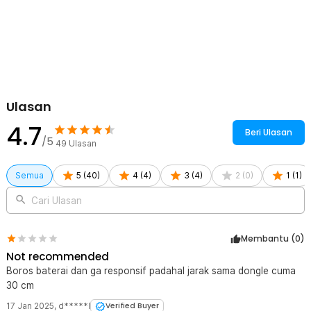
Ulasan
4.7
Beri Ulasan
/5
49
Ulasan
Semua
5
(
40
)
4
(
4
)
3
(
4
)
2
(
0
)
1
(
1
)
Cari Ulasan
Membantu (
0
)
Not recommended
Boros baterai dan ga responsif padahal jarak sama dongle cuma
30 cm
17 Jan 2025
,
d*****l
Verified Buyer