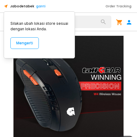
Jabodetabek
ganti
Order Tracking
Alat Kopi
Silakan ubah lokasi store sesuai
dengan lokasi Anda.
Mengerti