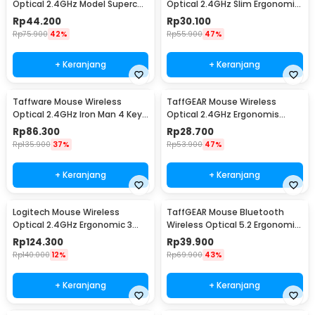
Optical 2.4GHz Model Supercar
Optical 2.4GHz Slim Ergonomic
3 Key 1600DPI - CM0016
4 Key 1600DPI - Y810
Rp
44.200
Rp
30.100
Rp
75.900
42%
Rp
55.900
47%
+ Keranjang
+ Keranjang
Taffware Mouse Wireless
TaffGEAR Mouse Wireless
Optical 2.4GHz Iron Man 4 Key
Optical 2.4GHz Ergonomis
1600 DPI - M8
Portable 6Key 1600DPI - AA-01
Rp
86.300
Rp
28.700
Rp
135.900
37%
Rp
53.900
47%
+ Keranjang
+ Keranjang
Logitech Mouse Wireless
TaffGEAR Mouse Bluetooth
Optical 2.4GHz Ergonomic 3
Wireless Optical 5.2 Ergonomic
Key 1000DPI - M170
6 Key 1600DPI - PWM-601
Rp
124.300
Rp
39.900
Rp
140.000
12%
Rp
69.900
43%
+ Keranjang
+ Keranjang