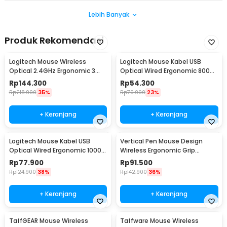
Lebih Banyak
Produk Rekomendasi
Logitech Mouse Wireless
Logitech Mouse Kabel USB
Optical 2.4GHz Ergonomic 3
Optical Wired Ergonomic 800
Key 1000DPI - M185
DPI - B100
Rp
144.300
Rp
54.300
Rp
218.900
35%
Rp
70.000
23%
+ Keranjang
+ Keranjang
Logitech Mouse Kabel USB
Vertical Pen Mouse Design
Optical Wired Ergonomic 1000
Wireless Ergonomic Grip
DPI - M100r
2.4GHz 1600 DPI - PR-03
Rp
77.900
Rp
91.500
Rp
124.900
38%
Rp
142.900
36%
+ Keranjang
+ Keranjang
TaffGEAR Mouse Wireless
Taffware Mouse Wireless