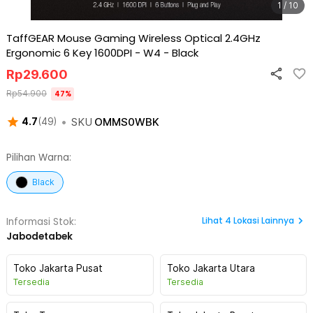
1 / 10
TaffGEAR Mouse Gaming Wireless Optical 2.4GHz
Ergonomic 6 Key 1600DPI - W4
-
Black
Rp
29.600
Rp
54.900
47
%
•
SKU
OMMS0WBK
4.7
(
49
)
Pilihan Warna:
Black
Lihat
4
Lokasi Lainnya
Informasi Stok:
Jabodetabek
Toko Jakarta Pusat
Toko Jakarta Utara
Tersedia
Tersedia