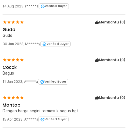
mahal. walau plastik & kualitas button sesuai harga tapi, ada
14 Aug 2023
,
r*****a
Verified Buyer
tombol forward & back sisi kiri. Ergonomis enak, Pilihan DPI juga.
gokil sih, semoga awet
Membantu (
0
)
Gudd
Gudd
30 Jun 2023
,
M*****y
Verified Buyer
Membantu (
0
)
Cocok
Bagus
11 Jun 2023
,
A*****a
Verified Buyer
Membantu (
0
)
Mantap
Dengan harga segini termasuk bagus bgt
15 Apr 2023
,
A*****a
Verified Buyer