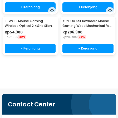
+ Keranjang
+ Keranjang
T-WOLF Mouse Gaming
XUNFOX Set Keyboard Mouse
Wireless Optical 2.4GHz Silent
Gaming Wired Mechanical Feel
6 Key 1600DPI - Q13
RGB - K820
Rp
54.300
Rp
206.900
Rp
92.900
42%
Rp
283.900
28%
+ Keranjang
+ Keranjang
Beli Sekarang
Contact Center