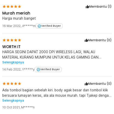
Membantu (
1
)
Murah meriah
Harga murah banget
16 Mar 2022
,
A*****m
Verified Buyer
Membantu (
0
)
WORTH IT
HARGA SEGINI DAPAT 2000 DPI WIRELESS LAGI, WALAU
MATERIAL KURANG MUMPUNI UNTUK KELAS GAMING DAN
Selengkapnya
TOMBOL ROL RADA SERET. TP WORTH IT. THE BEST JAKNOTE
BARANG MURAH FUNGSIONAL.
14 Feb 2022
,
Y*****y
Verified Buyer
Membantu (
0
)
Ada tombol bagian sebelah kiri. body agak besar dan tombol klik
bersuara lumayan keras, ala ala mouse murah. tapi Tjakep dengan
Selengkapnya
harga murah
10 Oct 2021
,
M*****n