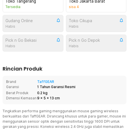
Toko Tangerang
Toko Jakarta Barat
Tersedia
sisa
4
Gudang Online
Toko Cikupa
Habis
Habis
Pick n Go Bekasi
Pick n Go Depok
Habis
Habis
Rincian Produk
Brand
TaffGEAR
Garansi
1 Tahun Garansi Resmi
Berat Produk
0.2 kg
Dimensi Kemasan
9
x
5
x
13
cm
Tingkatkan performa gaming menggunakan mouse gaming wireless
berkualitas dari TaffGEAR. Dirancang khusus untuk para gamer, mouse ini
menggunakan sensor optik dengan sensitivitas tinggi 1600 DPI untuk
gerakan yang presisi. Koneksi wireless 2.4 GHz juga stabil memastikan