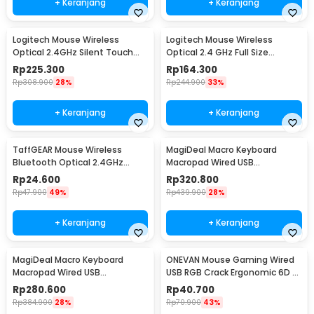
+ Keranjang
+ Keranjang
Logitech Mouse Wireless
Logitech Mouse Wireless
Optical 2.4GHz Silent Touch
Optical 2.4 GHz Full Size
1000DPI - M331
Ergonomic 1000DPI - M190
Rp
225.300
Rp
164.300
Rp
308.900
28%
Rp
244.900
33%
+ Keranjang
+ Keranjang
TaffGEAR Mouse Wireless
MagiDeal Macro Keyboard
Bluetooth Optical 2.4GHz
Macropad Wired USB
Silent Click 1600DPI - E1300
Mechanical Gaming Shortcut
Rp
24.600
Rp
320.800
12 Tombol 3 Knob - MD-12
Rp
47.900
49%
Rp
439.900
28%
+ Keranjang
+ Keranjang
MagiDeal Macro Keyboard
ONEVAN Mouse Gaming Wired
Macropad Wired USB
USB RGB Crack Ergonomic 6D 6
Mechanical Gaming Shortcut
Key 4800DPI - M20
Rp
280.600
Rp
40.700
12 Tombol 3 Knob - MD-12B
Rp
384.900
28%
Rp
70.900
43%