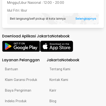
Minggu/Libur Nasional
:
12:00
-
20:00
Idul Fitri
: libur
Selengkapnya
Beli langsung/self pickup di kota lainnya
Download Aplikasi JakartaNotebook
Layanan Pelanggan
JakartaNotebook
Bantuan
Tentang Kami
Klaim Garansi Produk
Kontak Kami
Biaya Pengiriman
Karir
Indeks Produk
Blog