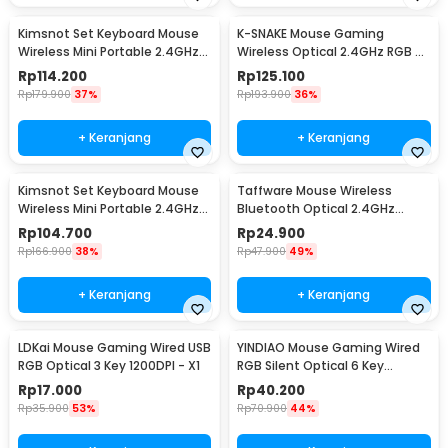
Kimsnot Set Keyboard Mouse
K-SNAKE Mouse Gaming
Wireless Mini Portable 2.4GHz
Wireless Optical 2.4GHz RGB 6
Ergonomic - JP106
Key 1600DPI - BM600
Rp
114.200
Rp
125.100
Rp
179.900
37%
Rp
193.900
36%
+ Keranjang
+ Keranjang
Kimsnot Set Keyboard Mouse
Taffware Mouse Wireless
Wireless Mini Portable 2.4GHz
Bluetooth Optical 2.4GHz
Ergonomic - KM-911
Silent Click 1600DPI - DC001
Rp
104.700
Rp
24.900
Rp
166.900
38%
Rp
47.900
49%
+ Keranjang
+ Keranjang
LDKai Mouse Gaming Wired USB
YINDIAO Mouse Gaming Wired
RGB Optical 3 Key 1200DPI - X1
RGB Silent Optical 6 Key
3200DPI - G5
Rp
17.000
Rp
40.200
Rp
35.900
53%
Rp
70.900
44%