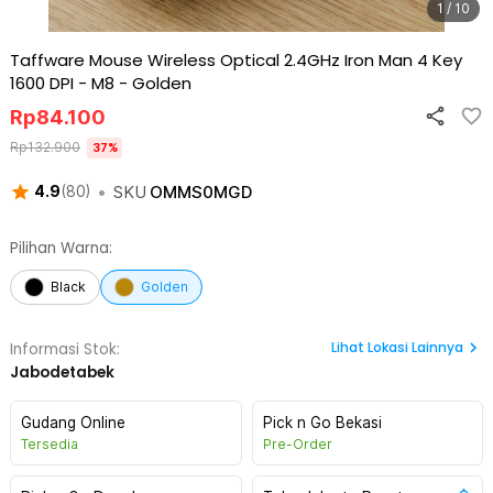
1 / 10
Taffware Mouse Wireless Optical 2.4GHz Iron Man 4 Key
1600 DPI - M8
-
Golden
Rp
84.100
Rp
132.900
37
%
•
SKU
OMMS0MGD
4.9
(
80
)
Pilihan Warna:
Black
Golden
Lihat
Lokasi Lainnya
Informasi Stok:
Jabodetabek
Gudang Online
Pick n Go Bekasi
Tersedia
Pre-Order