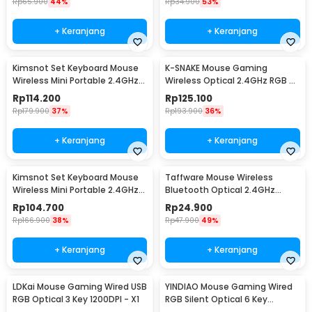
Rp
65.900
44%
Rp
34.900
53%
+ Keranjang
+ Keranjang
Kimsnot Set Keyboard Mouse
K-SNAKE Mouse Gaming
Wireless Mini Portable 2.4GHz
Wireless Optical 2.4GHz RGB 6
Ergonomic - JP106
Key 1600DPI - BM600
Rp
114.200
Rp
125.100
Rp
179.900
37%
Rp
193.900
36%
+ Keranjang
+ Keranjang
Kimsnot Set Keyboard Mouse
Taffware Mouse Wireless
Wireless Mini Portable 2.4GHz
Bluetooth Optical 2.4GHz
Ergonomic - KM-911
Silent Click 1600DPI - DC001
Rp
104.700
Rp
24.900
Rp
166.900
38%
Rp
47.900
49%
+ Keranjang
+ Keranjang
LDKai Mouse Gaming Wired USB
YINDIAO Mouse Gaming Wired
RGB Optical 3 Key 1200DPI - X1
RGB Silent Optical 6 Key
3200DPI - G5