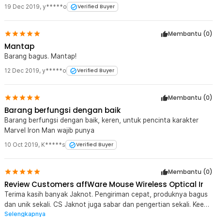
19 Dec 2019
,
y*****o
Verified Buyer
Membantu (
0
)
Mantap
Barang bagus. Mantap!
12 Dec 2019
,
y*****o
Verified Buyer
Membantu (
0
)
Barang berfungsi dengan baik
Barang berfungsi dengan baik, keren, untuk pencinta karakter
Marvel Iron Man wajib punya
10 Oct 2019
,
K*****s
Verified Buyer
Membantu (
0
)
Review Customers affWare Mouse Wireless Optical Ir
Terima kasih banyak Jaknot. Pengiriman cepat, produknya bagus
dan unik sekali. CS Jaknot juga sabar dan pengertian sekali. Keep
Selengkapnya
up the good works guys!