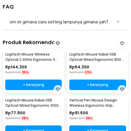
FAQ
om ini gimana cara setting lampunya gimana yah?
Produk Rekomendasi
Logitech Mouse Wireless
Logitech Mouse Kabel USB
Optical 2.4GHz Ergonomic 3
Optical Wired Ergonomic 800
Key 1000DPI - M185
DPI - B100
Rp
144.300
Rp
54.300
Rp
218.900
35%
Rp
70.000
23%
+ Keranjang
+ Keranjang
Logitech Mouse Kabel USB
Vertical Pen Mouse Design
Optical Wired Ergonomic 1000
Wireless Ergonomic Grip
DPI - M100r
2.4GHz 1600 DPI - PR-03
Rp
77.900
Rp
91.500
Rp
124.900
38%
Rp
142.900
36%
+ Keranjang
+ Keranjang