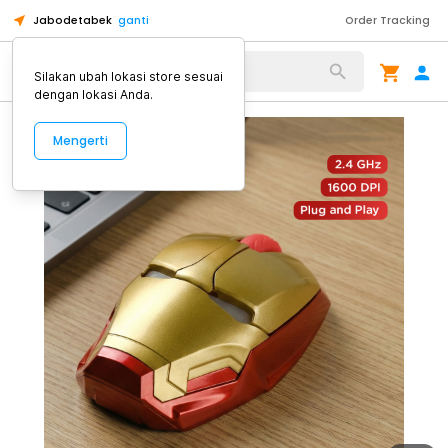
Jabodetabek
ganti
Order Tracking
Alat Kopi
Silakan ubah lokasi store sesuai
dengan lokasi Anda.
Mengerti