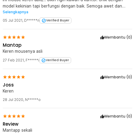
model kekinian tapi berfungsi dengan baik. Semoga awet dan
Selengkapnya
tidak dimainin atau diotak-atik keponakan.
05 Jul 2021
,
D*****n
Verified Buyer
Membantu (
0
)
Mantap
Keren mousenya asli
27 Feb 2021
,
F*****i
Verified Buyer
Membantu (
0
)
Joss
Keren
28 Jul 2020
,
N*****o
Membantu (
0
)
Review
Mantapp sekali