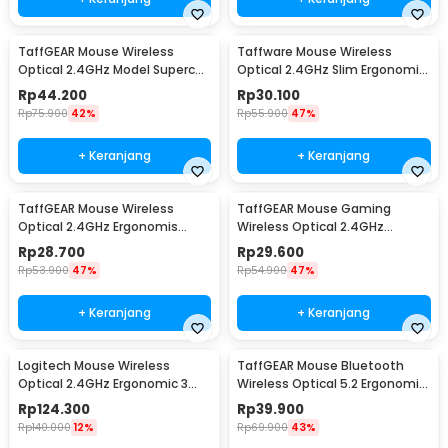
TaffGEAR Mouse Wireless
Taffware Mouse Wireless
Optical 2.4GHz Model Supercar
Optical 2.4GHz Slim Ergonomic
3 Key 1600DPI - CM0016
4 Key 1600DPI - Y810
Rp
44.200
Rp
30.100
Rp
75.900
42%
Rp
55.900
47%
+ Keranjang
+ Keranjang
TaffGEAR Mouse Wireless
TaffGEAR Mouse Gaming
Optical 2.4GHz Ergonomis
Wireless Optical 2.4GHz
Portable 6Key 1600DPI - AA-01
Ergonomic 6 Key 1600DPI - W4
Rp
28.700
Rp
29.600
Rp
53.900
47%
Rp
54.900
47%
+ Keranjang
+ Keranjang
Logitech Mouse Wireless
TaffGEAR Mouse Bluetooth
Optical 2.4GHz Ergonomic 3
Wireless Optical 5.2 Ergonomic
Key 1000DPI - M170
6 Key 1600DPI - PWM-601
Rp
124.300
Rp
39.900
Rp
140.000
12%
Rp
69.900
43%