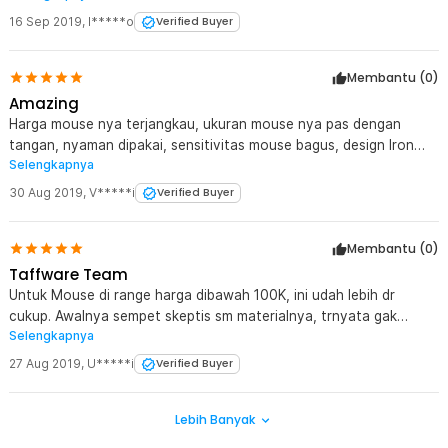
16 Sep 2019
,
I*****o
Verified Buyer
Membantu (
0
)
Amazing
Harga mouse nya terjangkau, ukuran mouse nya pas dengan
tangan, nyaman dipakai, sensitivitas mouse bagus, design Iron
Selengkapnya
Man nya keren, semoga awet terus. Recommended buat para
pecinta Marvel~
30 Aug 2019
,
V*****i
Verified Buyer
Membantu (
0
)
Taffware Team
Untuk Mouse di range harga dibawah 100K, ini udah lebih dr
cukup. Awalnya sempet skeptis sm materialnya, trnyata gak
Selengkapnya
ngecewain sumpah! plastiknya tebal, dan dibalut sm material
"DOVE" Jd kepegang berasa "Handly" dan nyaman. Untuk detail
27 Aug 2019
,
U*****i
Verified Buyer
dari karakter Ironman nya sendiri gak ngecewain, rapih dan presisi.
Gua SUKAK!!!! Hahahah...
Lebih Banyak