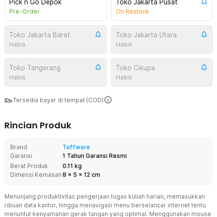
Pick n Go Depok
Toko Jakarta Pusat
Pre-Order
On Restock
Toko Jakarta Barat
Toko Jakarta Utara
Habis
Habis
Toko Tangerang
Toko Cikupa
Habis
Habis
Tersedia bayar di tempat (COD)
Rincian Produk
Brand
Taffware
Garansi
1 Tahun Garansi Resmi
Berat Produk
0.11 kg
Dimensi Kemasan
8
x
5
x
12
cm
Menunjang produktivitas pengerjaan tugas kuliah harian, memasukkan
ribuan data kantor, hingga menavigasi menu berselancar internet tentu
menuntut kenyamanan gerak tangan yang optimal. Menggunakan mouse