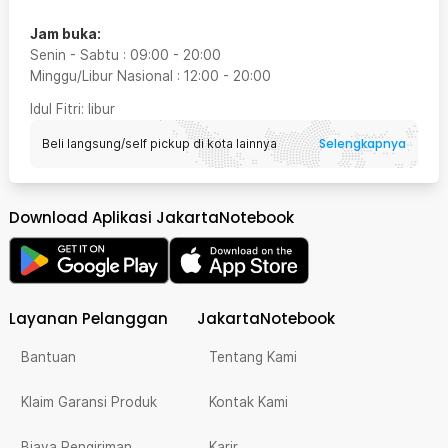
Jam buka:
Senin - Sabtu
:
09:00
-
20:00
Minggu/Libur Nasional
:
12:00
-
20:00
Idul Fitri
: libur
Selengkapnya
Beli langsung/self pickup di kota lainnya
Download Aplikasi JakartaNotebook
Layanan Pelanggan
JakartaNotebook
Bantuan
Tentang Kami
Klaim Garansi Produk
Kontak Kami
Biaya Pengiriman
Karir