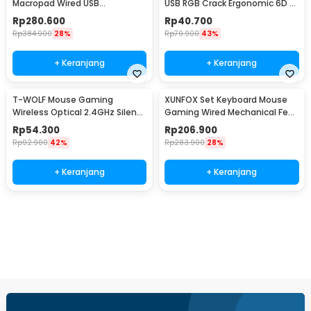
Macropad Wired USB
USB RGB Crack Ergonomic 6D 6
Mechanical Gaming Shortcut
Key 4800DPI - M20
Rp
280.600
Rp
40.700
12 Tombol 3 Knob - MD-12B
Rp
384.900
28%
Rp
70.900
43%
+ Keranjang
+ Keranjang
T-WOLF Mouse Gaming
XUNFOX Set Keyboard Mouse
Wireless Optical 2.4GHz Silent
Gaming Wired Mechanical Feel
6 Key 1600DPI - Q13
RGB - K820
Rp
54.300
Rp
206.900
Rp
92.900
42%
Rp
283.900
28%
+ Keranjang
+ Keranjang
Beli Sekarang