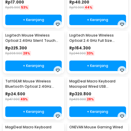
Rp
17.000
Rp
40.200
Rp
35.900
53%
Rp
70.900
44%
+ Keranjang
+ Keranjang
Logitech Mouse Wireless
Logitech Mouse Wireless
Optical 2.4GHz Silent Touch
Optical 2.4 GHz Full Size
1000DPI - M331
Ergonomic 1000DPI - M190
Rp
225.300
Rp
164.300
Rp
308.900
28%
Rp
244.900
33%
+ Keranjang
+ Keranjang
TaffGEAR Mouse Wireless
MagiDeal Macro Keyboard
Bluetooth Optical 2.4GHz
Macropad Wired USB
Silent Click 1600DPI - E1300
Mechanical Gaming Shortcut
Rp
24.600
Rp
320.800
12 Tombol 3 Knob - MD-12
Rp
47.900
49%
Rp
439.900
28%
+ Keranjang
+ Keranjang
MagiDeal Macro Keyboard
ONEVAN Mouse Gaming Wired