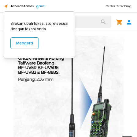
Jabodetabek
ganti
Order Tracking
Alat Kopi
Silakan ubah lokasi store sesuai
dengan lokasi Anda.
Mengerti