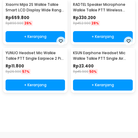
Xiaomi Mijia 2S Walkie Talkie
RADTEL Speaker Microphone
Smart LCD Display Wide Range
Walkie Talkie PTT Wireless
Radio FM - XMDJJ04FY
Bluetooth - T5
Rp
659.800
Rp
330.200
Rp
890.900
26%
Rp
452.900
28%
+ Keranjang
+ Keranjang
YUNUO Headset Mic Walkie
KSUN Earphone Headset Mic
Talkie PTT Single Earpiece 2 Pin
Walkie Talkie PTT Single Air
Baofeng - ABX0
Duct 1 Pin - K15
Rp
11.800
Rp
23.400
Rp
26.900
57%
Rp
45.900
50%
+ Keranjang
+ Keranjang
Beli Sekarang