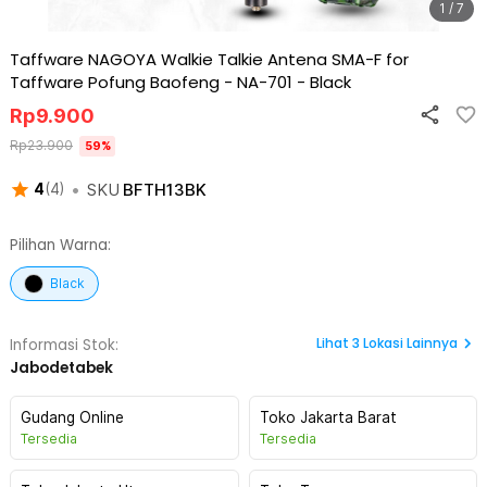
1 / 7
Taffware NAGOYA Walkie Talkie Antena SMA-F for
Taffware Pofung Baofeng - NA-701
-
Black
Rp
9.900
Rp
23.900
59
%
•
SKU
BFTH13BK
4
(
4
)
Pilihan Warna:
Black
Lihat
3
Lokasi Lainnya
Informasi Stok:
Jabodetabek
Gudang Online
Toko Jakarta Barat
Tersedia
Tersedia