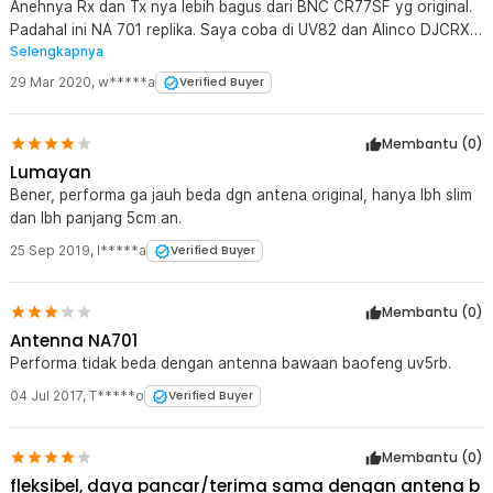
Anehnya Rx dan Tx nya lebih bagus dari BNC CR77SF yg original.
Padahal ini NA 701 replika. Saya coba di UV82 dan Alinco DJCRX6.
Selengkapnya
Untuk kualitas produk so..so.. lah.. tp perform oke apalagi hrg
cuma cebanan
29 Mar 2020
,
w*****a
Verified Buyer
Membantu (
0
)
Lumayan
Bener, performa ga jauh beda dgn antena original, hanya lbh slim
dan lbh panjang 5cm an.
25 Sep 2019
,
I*****a
Verified Buyer
Membantu (
0
)
Antenna NA701
Performa tidak beda dengan antenna bawaan baofeng uv5rb.
04 Jul 2017
,
T*****o
Verified Buyer
Membantu (
0
)
fleksibel, daya pancar/terima sama dengan antena b