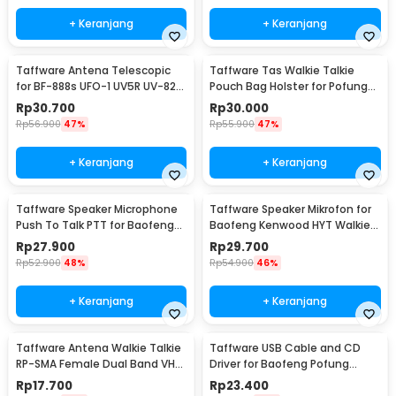
+ Keranjang
+ Keranjang
Taffware Antena Telescopic
Taffware Tas Walkie Talkie
for BF-888s UFO-1 UV5R UV-82
Pouch Bag Holster for Pofung
UV-T8
Baofeng - MSC-20B
Rp
30.700
Rp
30.000
Rp
56.900
47%
Rp
55.900
47%
+ Keranjang
+ Keranjang
Taffware Speaker Microphone
Taffware Speaker Mikrofon for
Push To Talk PTT for Baofeng
Baofeng Kenwood HYT Walkie
Walkie Talkie - RS-114
Talkie - KMC
Rp
27.900
Rp
29.700
Rp
52.900
48%
Rp
54.900
46%
+ Keranjang
+ Keranjang
Taffware Antena Walkie Talkie
Taffware USB Cable and CD
RP-SMA Female Dual Band VHF
Driver for Baofeng Pofung
UHF Baofeng - UT-106UV
Walkie Talkie
Rp
17.700
Rp
23.400