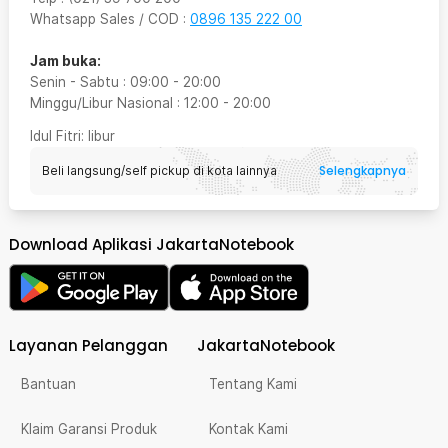
Whatsapp Sales / COD
:
0896 135 222 00
Jam buka:
Senin - Sabtu
:
09:00
-
20:00
Minggu/Libur Nasional
:
12:00
-
20:00
Idul Fitri
: libur
Selengkapnya
Beli langsung/self pickup di kota lainnya
Download Aplikasi JakartaNotebook
Layanan Pelanggan
JakartaNotebook
Bantuan
Tentang Kami
Klaim Garansi Produk
Kontak Kami