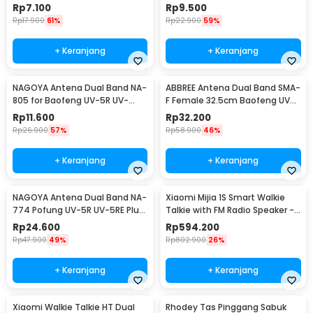
82 GT3
for UV-5R UV-82
Rp
7.100
Rp
9.500
Rp
17.900
61%
Rp
22.900
59%
+ Keranjang
+ Keranjang
NAGOYA Antena Dual Band NA-
ABBREE Antena Dual Band SMA-
805 for Baofeng UV-5R UV-
F Female 32.5cm Baofeng UV-
82HX GT-3 DM-5R
5R UV-82 UV5R
Rp
11.600
Rp
32.200
Rp
26.900
57%
Rp
58.900
46%
+ Keranjang
+ Keranjang
NAGOYA Antena Dual Band NA-
Xiaomi Mijia 1S Smart Walkie
774 Pofung UV-5R UV-5RE Plus
Talkie with FM Radio Speaker -
UV-82
MJDJJ03FY
Rp
24.600
Rp
594.200
Rp
47.900
49%
Rp
802.900
26%
+ Keranjang
+ Keranjang
Xiaomi Walkie Talkie HT Dual
Rhodey Tas Pinggang Sabuk