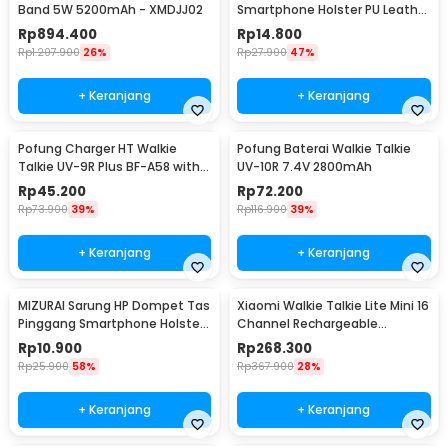
Band 5W 5200mAh - XMDJJ02
Smartphone Holster PU Leather
- FSN25
Rp
894.400
Rp
14.800
Rp
1.207.900
26%
Rp
27.900
47%
+ Keranjang
+ Keranjang
Pofung Charger HT Walkie
Pofung Baterai Walkie Talkie
Talkie UV-9R Plus BF-A58 with
UV-10R 7.4V 2800mAh
Light Indicator - CHR-9700
Rp
45.200
Rp
72.200
Rp
73.900
39%
Rp
116.900
39%
+ Keranjang
+ Keranjang
MIZURAI Sarung HP Dompet Tas
Xiaomi Walkie Talkie Lite Mini 16
Pinggang Smartphone Holster
Channel Rechargeable
Leather - MZ144
2000mAh - XMDJJL01
Rp
10.900
Rp
268.300
Rp
25.900
58%
Rp
367.900
28%
+ Keranjang
+ Keranjang