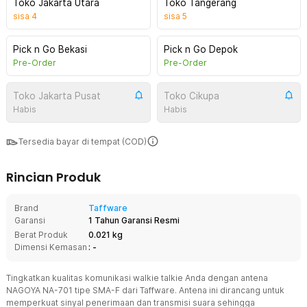
Toko Jakarta Utara
Toko Tangerang
sisa
4
sisa
5
Pick n Go Bekasi
Pick n Go Depok
Pre-Order
Pre-Order
Toko Jakarta Pusat
Toko Cikupa
Habis
Habis
Tersedia bayar di tempat (COD)
Rincian Produk
Brand
Taffware
Garansi
1 Tahun Garansi Resmi
Berat Produk
0.021 kg
Dimensi Kemasan
: -
Tingkatkan kualitas komunikasi walkie talkie Anda dengan antena
NAGOYA NA-701 tipe SMA-F dari Taffware. Antena ini dirancang untuk
memperkuat sinyal penerimaan dan transmisi suara sehingga