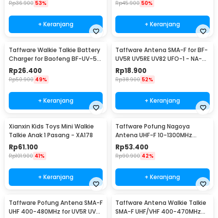
Rp
36.900
53%
Rp
45.900
50%
+ Keranjang
+ Keranjang
Taffware Walkie Talkie Battery
Taffware Antena SMA-F for BF-
Charger for Baofeng BF-UV-5R
UV5R UV5RE UV82 UFO-1 - NA-
- CH-5R
773
Rp
26.400
Rp
18.900
Rp
50.900
49%
Rp
38.900
52%
+ Keranjang
+ Keranjang
Xianxin Kids Toys Mini Walkie
Taffware Pofung Nagoya
Talkie Anak 1 Pasang - XA178
Antena UHF-F 10-1300MHz
Ground Radical - RE-02
Rp
61.100
Rp
53.400
Rp
101.900
41%
Rp
90.900
42%
+ Keranjang
+ Keranjang
Taffware Pofung Antena SMA-F
Taffware Antena Walkie Talkie
UHF 400-480MHz for UV5R UV-
SMA-F UHF/VHF 400-470MHz