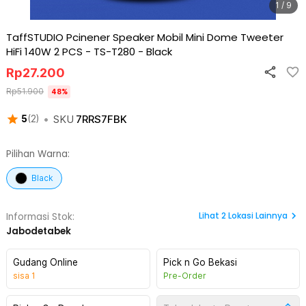
1 / 9
TaffSTUDIO Pcinener Speaker Mobil Mini Dome Tweeter
HiFi 140W 2 PCS - TS-T280
-
Black
Rp
27.200
Rp
51.900
48
%
•
SKU
7RRS7FBK
5
(
2
)
Pilihan Warna:
Black
Lihat
2
Lokasi Lainnya
Informasi Stok:
Jabodetabek
Gudang Online
Pick n Go Bekasi
sisa
1
Pre-Order