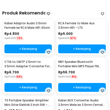
Produk Rekomendasi
Kabel Adaptor Audio 3.5mm
RCA Female to Male Aux
Female ke RCA Male HiFi 40cm
3.5mm HiFi - LTS
Rp
4.800
Rp
5.000
Rp
16.900
72%
Rp
14.900
67%
+ Keranjang
+ Keranjang
CTIA to OMTP 2.5mm to
NBY Speaker Bluetooth
3.5mm Adapter Converter For
Portable Mini MP3 Player FM
Sony HTC Earphones
Radio 3W - TD-V26
Rp
6.700
Rp
56.700
Rp
17.900
63%
Rp
95.900
41%
+ Keranjang
+ Keranjang
TS Portable Speaker Amplifier
Kabel AUX Converter Audio
Mini Gitar Elektrik 3 Inch 5W -
2.5mm Male ke 3.5mm Female
MA-5
L Shape HiFi 20cm - L44