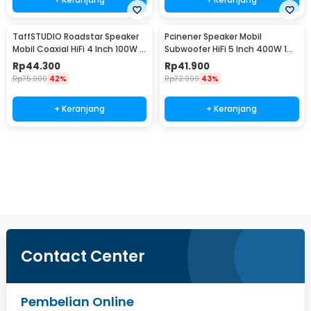
TaffSTUDIO Roadstar Speaker
Pcinener Speaker Mobil
Mobil Coaxial HiFi 4 Inch 100W 1
Subwoofer HiFi 5 Inch 400W 1
PCS - VO-402
PCS - TS-501
Rp
44.300
Rp
41.900
Rp
75.900
42%
Rp
72.900
43%
+ Keranjang
+ Keranjang
Beli Sekarang
Contact Center
Pembelian Online