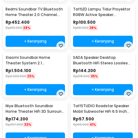
Redmi Soundbar TV Bluetooth
TaffLED Lampu Tidur Proyektor
Home Theater 2.0 Channel
RGBW Active Speaker
Stereo AUX 30W - MDZ-34-DA
Bluetooth Remote - BL-XK01
Rp
452.400
Rp
100.600
Rp
619.900
28%
Rp
161.900
38%
+ Keranjang
+ Keranjang
Xiaomi Soundbar Home
SADA Speaker Desktop
Theater System 2.1
Bluetooth HiFi Stereo Lossless
Subwoofers 100W Bluetooth
Decoding AUX 3W - V-111
Rp
1.504.100
Rp
144.200
5.0 - MDZ-35-DA
Rp
2.000.900
25%
Rp
218.900
35%
+ Keranjang
+ Keranjang
Niye Bluetooth Soundbar
TaffSTUDIO Roadstar Speaker
Home Theater HiFi 3D Surround
Mobil Subwoofer HiFi 6.5 Inch
- V8
160W 1 PCS - VO-602
Rp
174.200
Rp
57.500
Rp
257.900
33%
Rp
96.900
41%
+ Keranjang
+ Keranjang