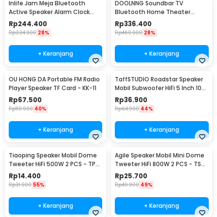
Inlife Jam Meja Bluetooth
DOOLNNG Soundbar TV
Active Speaker Alarm Clock
Bluetooth Home Theater
Radio USB Charge - K11
Stereo Subwoofer AUX 20W -
Rp
244.400
Rp
336.400
BS-28B
Rp
334.900
28%
Rp
460.900
28%
+ Keranjang
+ Keranjang
OU HONG DA Portable FM Radio
TaffSTUDIO Roadstar Speaker
Player Speaker TF Card - KK-11
Mobil Subwoofer HiFi 5 Inch 100
W 1 PCS - VO-502
Rp
67.500
Rp
36.900
Rp
110.900
40%
Rp
64.900
44%
+ Keranjang
+ Keranjang
Tiaoping Speaker Mobil Dome
Agile Speaker Mobil Mini Dome
Tweeter HiFi 500W 2 PCS - TP-
Tweeter HiFi 800W 2 PCS - TS-
005A
T120
Rp
14.400
Rp
25.700
Rp
31.900
55%
Rp
49.900
49%
+ Keranjang
+ Keranjang