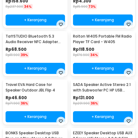
Rp
158.600
Rp
4.300
Rp
237.900
34%
Rp
15.900
73%
+ Keranjang
+ Keranjang
TaffSTUDIO Bluetooth 5.3
Rolton W405 Portable FM Radio
Audio Receiver NFC Adapter
Player TF Card - W405
Speaker AUX RCA - B10
Rp
68.500
Rp
118.500
Rp
111.900
39%
Rp
176.900
34%
+ Keranjang
+ Keranjang
Travel EVA Hard Case for
SADA Speaker Active Stereo 2.1
Speaker Outdoor JBL Flip 4
with Subwoofer PC HP USB
Power 6W - D-202
Rp
46.600
Rp
131.000
Rp
71.900
36%
Rp
201.900
36%
+ Keranjang
+ Keranjang
BONKS Speaker Desktop USB
EZEEY Speaker Desktop USB AUX