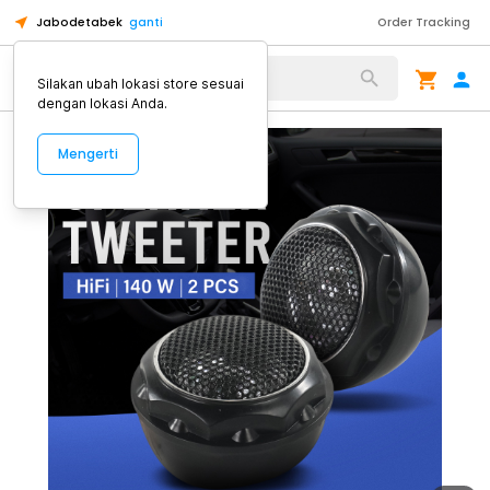
Jabodetabek
ganti
Order Tracking
Alat Kopi
Silakan ubah lokasi store sesuai
dengan lokasi Anda.
Mengerti