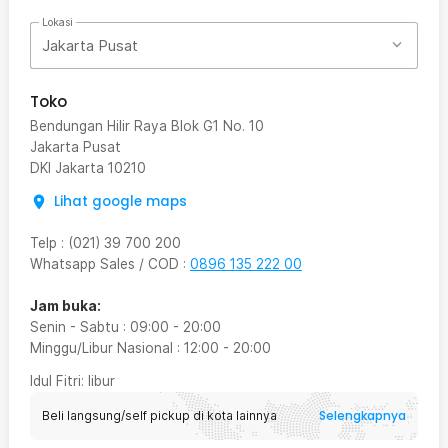
Lokasi
Jakarta Pusat
Toko
Bendungan Hilir Raya Blok G1 No. 10
Jakarta Pusat
DKI Jakarta
10210
Lihat google maps
Telp
:
(021) 39 700 200
Whatsapp Sales / COD
:
0896 135 222 00
Jam buka:
Senin - Sabtu
:
09:00
-
20:00
Minggu/Libur Nasional
:
12:00
-
20:00
Idul Fitri
: libur
Selengkapnya
Beli langsung/self pickup di kota lainnya