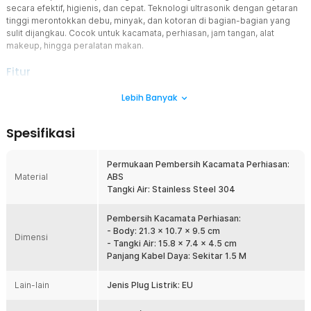
secara efektif, higienis, dan cepat. Teknologi ultrasonik dengan getaran
tinggi merontokkan debu, minyak, dan kotoran di bagian-bagian yang
sulit dijangkau. Cocok untuk kacamata, perhiasan, jam tangan, alat
makeup, hingga peralatan makan.
Fitur
Pembersihan Teknologi Ultrasonik
Lebih Banyak
Ditenagai getaran ultrasonik 46 KHz, alat ini menghasilkan
gelombang frekuensi tinggi yang membersihkan partikel kotor di
Spesifikasi
sela-sela barang Anda. Membersihkan bagian kecil yang sering
terlewat saat pembersihan manual, membuat barang Anda lebih
bersih dan bersinar.
Permukaan Pembersih Kacamata Perhiasan:
Material
ABS
Bersih Secara Maksimal
Tangki Air: Stainless Steel 304
Pembersihan menyeluruh hingga ke sudut-sudut barang.
Membantu menghilangkan debu, minyak, dan bakteri sehingga
barang lebih steril dan higienis untuk digunakan sehari-hari.
Pembersih Kacamata Perhiasan:
- Body: 21.3 x 10.7 x 9.5 cm
Bersihkan Beragam Barang
Dimensi
- Tangki Air: 15.8 x 7.4 x 4.5 cm
Tidak hanya untuk kacamata, alat ini efektif membersihkan
Panjang Kabel Daya: Sekitar 1.5 M
perhiasan, jam tangan, alat makeup, peralatan makan, hingga gigi
tiruan. Proses cepat tanpa repot membersihkan manual dan tanpa
Lain-lain
Jenis Plug Listrik: EU
merusak material.
Fleksibilitas Durasi Penggunaan