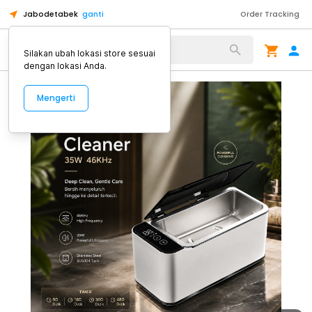
Jabodetabek
ganti
Order Tracking
Alat Kopi
Silakan ubah lokasi store sesuai
dengan lokasi Anda.
Mengerti