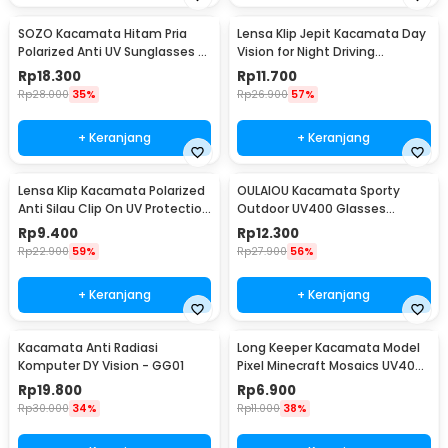
SOZO Kacamata Hitam Pria
Lensa Klip Jepit Kacamata Day
Polarized Anti UV Sunglasses -
Vision for Night Driving
3403
Polarized
Rp
18.300
Rp
11.700
Rp
28.000
35%
Rp
26.900
57%
+ Keranjang
+ Keranjang
Lensa Klip Kacamata Polarized
OULAIOU Kacamata Sporty
Anti Silau Clip On UV Protection
Outdoor UV400 Glasses
Uniseks - Y16211
Silicone Frame - 9837
Rp
9.400
Rp
12.300
Rp
22.900
59%
Rp
27.900
56%
+ Keranjang
+ Keranjang
Kacamata Anti Radiasi
Long Keeper Kacamata Model
Komputer DY Vision - GG01
Pixel Minecraft Mosaics UV400
- 088
Rp
19.800
Rp
6.900
Rp
30.000
34%
Rp
11.000
38%