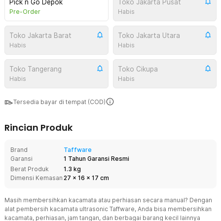
Pick n Go Depok
Toko Jakarta Pusat
Pre-Order
Habis
Toko Jakarta Barat
Toko Jakarta Utara
Habis
Habis
Toko Tangerang
Toko Cikupa
Habis
Habis
Tersedia bayar di tempat (COD)
Rincian Produk
Brand
Taffware
Garansi
1 Tahun Garansi Resmi
Berat Produk
1.3 kg
Dimensi Kemasan
27
x
16
x
17
cm
Masih membersihkan kacamata atau perhiasan secara manual? Dengan
alat pembersih kacamata ultrasonic Taffware, Anda bisa membersihkan
kacamata, perhiasan, jam tangan, dan berbagai barang kecil lainnya