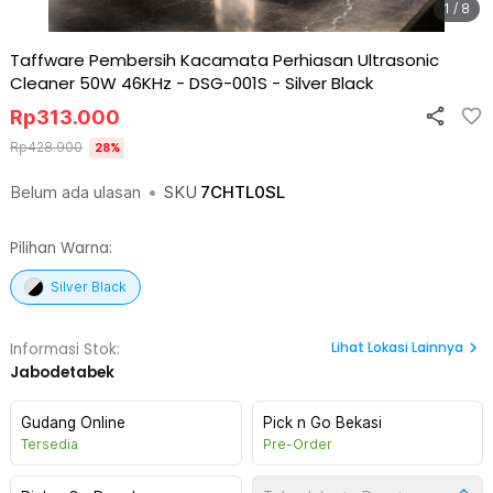
1 / 8
Taffware Pembersih Kacamata Perhiasan Ultrasonic
Cleaner 50W 46KHz - DSG-001S
-
Silver Black
Rp
313.000
Rp
428.900
28
%
Belum ada ulasan
•
SKU
7CHTL0SL
Pilihan Warna:
Silver Black
Lihat
Lokasi Lainnya
Informasi Stok:
Jabodetabek
Gudang Online
Pick n Go Bekasi
Tersedia
Pre-Order