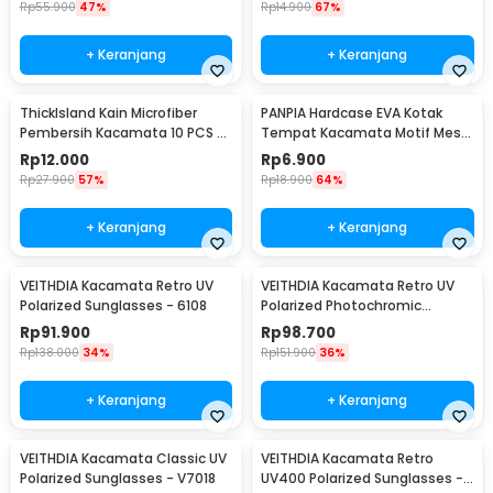
Rp
55.900
47%
Rp
14.900
67%
+ Keranjang
+ Keranjang
ThickIsland Kain Microfiber
PANPIA Hardcase EVA Kotak
Pembersih Kacamata 10 PCS -
Tempat Kacamata Motif Mesh
K-20P
- JL-10029
Rp
12.000
Rp
6.900
Rp
27.900
57%
Rp
18.900
64%
+ Keranjang
+ Keranjang
VEITHDIA Kacamata Retro UV
VEITHDIA Kacamata Retro UV
Polarized Sunglasses - 6108
Polarized Photochromic
Sunglasses - 6108
Rp
91.900
Rp
98.700
Rp
138.000
34%
Rp
151.900
36%
+ Keranjang
+ Keranjang
VEITHDIA Kacamata Classic UV
VEITHDIA Kacamata Retro
Polarized Sunglasses - V7018
UV400 Polarized Sunglasses -