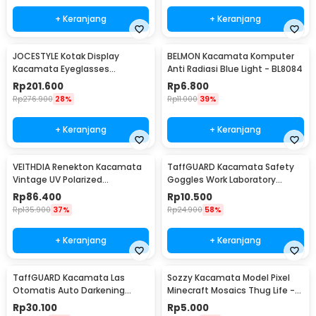
+ Keranjang
+ Keranjang
JOCESTYLE Kotak Display
BELMON Kacamata Komputer
Kacamata Eyeglasses
Anti Radiasi Blue Light - BL8084
Sunglasses Box 12 Slot - SWK78
Rp
201.600
Rp
6.800
Rp
276.900
28%
Rp
11.000
39%
+ Keranjang
+ Keranjang
VEITHDIA Renekton Kacamata
TaffGUARD Kacamata Safety
Vintage UV Polarized
Goggles Work Laboratory
Sunglasses - 2462
Eyewear - LE979
Rp
86.400
Rp
10.500
Rp
135.900
37%
Rp
24.900
58%
+ Keranjang
+ Keranjang
TaffGUARD Kacamata Las
Sozzy Kacamata Model Pixel
Otomatis Auto Darkening
Minecraft Mosaics Thug Life -
Soldering Goggles - 5100B
W0124
Rp
30.100
Rp
5.000