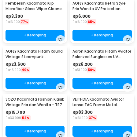
Pembersih Kacamata Klip
AOFLY Kacamata Retro Style
Microfiber Glass Wiper Cleaner
Pria Wanita UV Protection
Multifunction - TVA45
Sunglassses - 1125
Rp
3.300
Rp
6.000
Rp
13.900
77%
Rp
16.900
65%
+ Keranjang
+ Keranjang
AOFLY Kacamata Hitam Round
Aoron Kacamata Hitam Aviator
Vintage Steampunk
Polarized Sunglasses UV
Sunglasses
Protection - RB2132
Rp
23.600
Rp
26.200
Rp
45.900
49%
Rp
51.900
50%
+ Keranjang
+ Keranjang
SOZO Kacamata Fashion Klasik
VEITHDIA Kacamata Aviator
Vintage Pria dan Wanita - TR7
Lensa TAC Frame Metal
Polarized Sunglasses - V3088
Rp
15.700
Rp
83.300
Rp
33.900
54%
Rp
131.900
37%
+ Keranjang
+ Keranjang