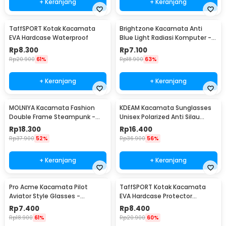
+ Keranjang
+ Keranjang
TaffSPORT Kotak Kacamata
Brightzone Kacamata Anti
EVA Hardcase Waterproof
Blue Light Radiasi Komputer -
E27
Rp
8.300
Rp
7.100
Rp
20.900
61%
Rp
18.900
63%
+ Keranjang
+ Keranjang
MOLNIYA Kacamata Fashion
KDEAM Kacamata Sunglasses
Double Frame Steampunk -
Unisex Polarized Anti Silau
NE60
Outdoor UV200 KD156 - KD156
Rp
18.300
Rp
16.400
Rp
37.900
52%
Rp
36.900
56%
+ Keranjang
+ Keranjang
Pro Acme Kacamata Pilot
TaffSPORT Kotak Kacamata
Aviator Style Glasses -
EVA Hardcase Protector
CC0744
Waterproof - JL-10028
Rp
7.400
Rp
8.400
Rp
18.900
61%
Rp
20.900
60%