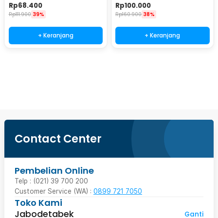
6562
Rp
68.400
Rp
100.000
Rp
111.900
39%
Rp
160.900
38%
+ Keranjang
+ Keranjang
Beli Sekarang
Contact Center
Pembelian Online
Telp : (021) 39 700 200
Customer Service (WA) :
0899 721 7050
Toko Kami
Jabodetabek
Ganti