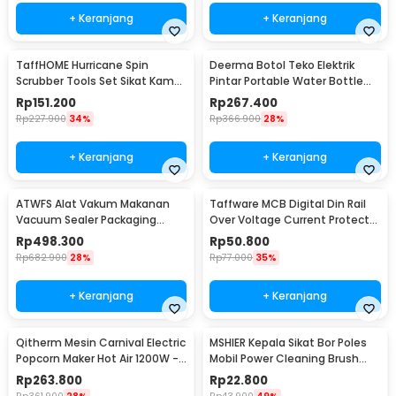
+ Keranjang
+ Keranjang
TaffHOME Hurricane Spin
Deerma Botol Teko Elektrik
Scrubber Tools Set Sikat Kamar
Pintar Portable Water Bottle
Mandi Elektrik - WQ8111
300W 350ml - DEM-DR035S
Rp
151.200
Rp
267.400
Rp
227.900
34%
Rp
366.900
28%
+ Keranjang
+ Keranjang
ATWFS Alat Vakum Makanan
Taffware MCB Digital Din Rail
Vacuum Sealer Packaging
Over Voltage Current Protector
Machine with Bag - SX-168
220V 40A - VAP-2P
Rp
498.300
Rp
50.800
Rp
682.900
28%
Rp
77.000
35%
+ Keranjang
+ Keranjang
Qitherm Mesin Carnival Electric
MSHIER Kepala Sikat Bor Poles
Popcorn Maker Hot Air 1200W -
Mobil Power Cleaning Brush
PM-2800
Head 3 PCS - DB003B
Rp
263.800
Rp
22.800