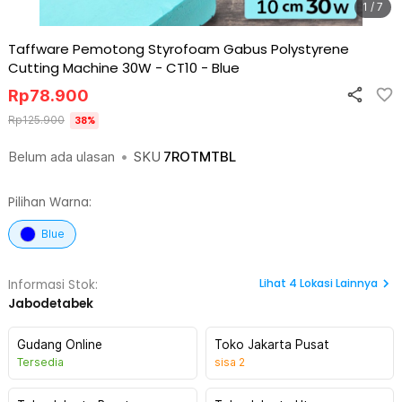
1 / 7
Taffware Pemotong Styrofoam Gabus Polystyrene
Cutting Machine 30W - CT10
-
Blue
Rp
78.900
Rp
125.900
38
%
Belum ada ulasan
•
SKU
7ROTMTBL
Pilihan Warna:
Blue
Lihat
4
Lokasi Lainnya
Informasi Stok:
Jabodetabek
Gudang Online
Toko Jakarta Pusat
Tersedia
sisa
2