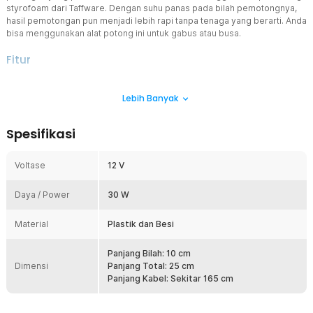
styrofoam dari Taffware. Dengan suhu panas pada bilah pemotongnya,
hasil pemotongan pun menjadi lebih rapi tanpa tenaga yang berarti. Anda
bisa menggunakan alat potong ini untuk gabus atau busa.
Fitur
Presisi dan Bersih
Lebih Banyak
Pemotongan busa dengan metode pemanasan mampu
memberikan tingkat presisi dan akurasi lebih tinggi dibandingkan
dengan pisau atau gunting. Hasil potongan akan lebih lurus dan
Spesifikasi
Anda tidak perlu melakukan banyak gerakan untuk memotong busa.
Desain Ergonomis
Voltase
12 V
Handle yang panjang membuat Anda dapat menggenggam
pemotong styrofoam dengan aman dan nyaman. Bagian handle
Daya / Power
memiliki tekstur yang berfungsi supaya tangan tidak tergelincir saat
30 W
menggunakannya.
Material
Plastik dan Besi
Material Berkualitas
Pemotong styrofoam terbuat dari besi berkualitas tinggi sehingga
dapat menghantarkan panas dengan baik dan cepat. Bagian
Panjang Bilah: 10 cm
Dimensi
pegangan terbuat dari material plastik sehingga nyaman untuk
Panjang Total: 25 cm
dipegang.
Panjang Kabel: Sekitar 165 cm
Kelengkapan Produk