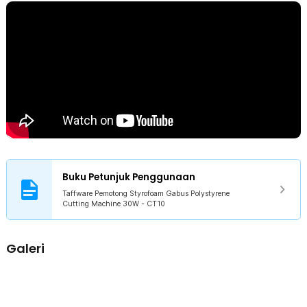
Rincian yang Anda dapatkan untuk pembelian produk ini:
1 x Taffware Pemotong Styrofoam Gabus Polystyrene Cutting
Machine 30W - CT10
1 x Adaptor Daya EU Plug
Buku Petunjuk Penggunaan
Taffware Pemotong Styrofoam Gabus Polystyrene
Cutting Machine 30W - CT10
Galeri