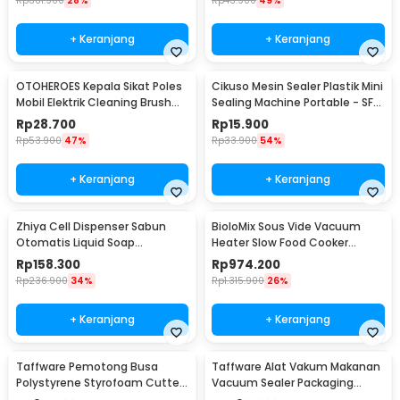
Rp
361.900
28%
Rp
43.900
49%
+ Keranjang
+ Keranjang
OTOHEROES Kepala Sikat Poles
Cikuso Mesin Sealer Plastik Mini
Mobil Elektrik Cleaning Brush
Sealing Machine Portable - SF-
Head 6 PCS - DB005
301
Rp
28.700
Rp
15.900
Rp
53.900
47%
Rp
33.900
54%
+ Keranjang
+ Keranjang
Zhiya Cell Dispenser Sabun
BioloMix Sous Vide Vacuum
Otomatis Liquid Soap
Heater Slow Food Cooker
Touchless Sensor 280ml - FK-
1200W - SV-8008
Rp
158.300
Rp
974.200
008
Rp
236.900
34%
Rp
1.315.900
26%
+ Keranjang
+ Keranjang
Taffware Pemotong Busa
Taffware Alat Vakum Makanan
Polystyrene Styrofoam Cutter
Vacuum Sealer Packaging
15W 405mm - CT25
Machine with Bag - HP-9008