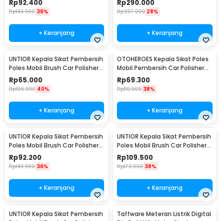
Rp
92.400
Rp
290.000
Rp
143.900
36%
Rp
397.900
28%
+ Keranjang
+ Keranjang
UNTIOR Kepala Sikat Pembersih
OTOHEROES Kepala Sikat Poles
Poles Mobil Brush Car Polisher
Mobil Pembersih Car Polisher
Kit 9 PCS - DB009
Kit 14PCS - UT760
Rp
65.000
Rp
69.300
Rp
106.900
40%
Rp
110.900
38%
+ Keranjang
+ Keranjang
UNTIOR Kepala Sikat Pembersih
UNTIOR Kepala Sikat Pembersih
Poles Mobil Brush Car Polisher
Poles Mobil Brush Car Polisher
Kit 22PCS - CB22
23 PCS - CB-031
Rp
92.200
Rp
109.500
Rp
143.900
36%
Rp
173.900
38%
+ Keranjang
+ Keranjang
UNTIOR Kepala Sikat Pembersih
Taffware Meteran Listrik Digital