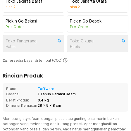
Toko Jakarta Barat
Toko Jakarta Utara
sisa
2
sisa
2
Pick n Go Bekasi
Pick n Go Depok
Pre-Order
Pre-Order
Toko Tangerang
Toko Cikupa
Habis
Habis
Tersedia bayar di tempat (COD)
Rincian Produk
Brand
Taffware
Garansi
1 Tahun Garansi Resmi
Berat Produk
0.4 kg
Dimensi Kemasan
28
x
9
x
8
cm
Memotong styrofoam dengan pisau atau gunting bisa menimbulkan
potongan yang melenceng dan kurang presisi. Agar menghasilkan
potongan yang presisi dan bersih, Anda harus menggunakan pemotong