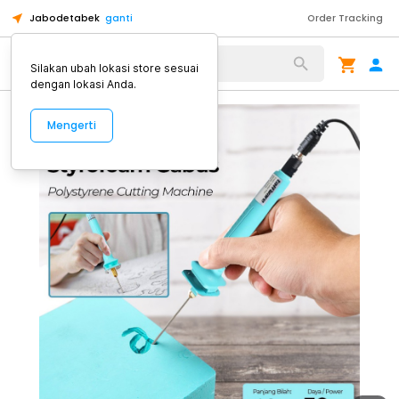
Jabodetabek
ganti
Order Tracking
Alat Kopi
Silakan ubah lokasi store sesuai
dengan lokasi Anda.
Mengerti