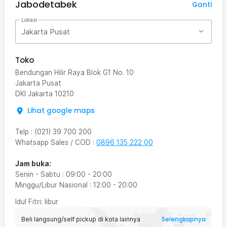
Jabodetabek
Ganti
Lokasi
Jakarta Pusat
Toko
Bendungan Hilir Raya Blok G1 No. 10
Jakarta Pusat
DKI Jakarta
10210
Lihat google maps
Telp
:
(021) 39 700 200
Whatsapp Sales / COD
:
0896 135 222 00
Jam buka:
Senin - Sabtu
:
09:00
-
20:00
Minggu/Libur Nasional
:
12:00
-
20:00
Idul Fitri
: libur
Selengkapnya
Beli langsung/self pickup di kota lainnya