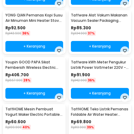
YONG QIAN Pemanas Kopi Susu
Taffware Alat Vakum Makanan
Air Minuman Mini Heater Stove
Vacuum Sealer Packaging
Pot 500W - YQ-105
Machine with Bag - HF-001
Rp
92.500
Rp
85.300
Rp
143.900
36%
Rp
134.900
37%
+ Keranjang
+ Keranjang
Youpin GOOD PAPA Sikat
Taffware kWh Meter Pengukur
Pembersih Wireless Electric
Listrik Power Voltmeter 220V -
Cleaning - CL99
DDS667
Rp
406.700
Rp
91.900
Rp
557.900
28%
Rp
142.900
36%
+ Keranjang
+ Keranjang
TaffHOME Mesin Pembuat
TaffHOME Teko Listrik Pemanas
Yogurt Maker Electric Portable
Foldable Air Water Heater
15W 1L - PA-10C
600W 600ml - HY-01
Rp
60.600
Rp
69.800
Rp
100.900
40%
Rp
113.900
39%