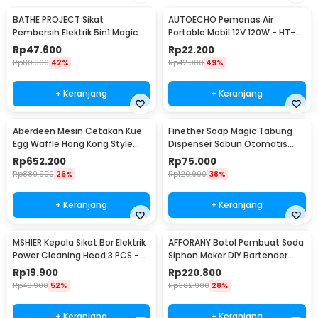
BATHE PROJECT Sikat
AUTOECHO Pemanas Air
Pembersih Elektrik 5in1 Magic
Portable Mobil 12V 120W - HT-
Brush Rechargeable - WQ8110
2090
Rp
47.600
Rp
22.200
Rp
80.900
42%
Rp
42.900
49%
+ Keranjang
+ Keranjang
Aberdeen Mesin Cetakan Kue
Finether Soap Magic Tabung
Egg Waffle Hong Kong Style
Dispenser Sabun Otomatis
220V 1400W - YN-6
400ml - AD-03
Rp
652.200
Rp
75.000
Rp
880.900
26%
Rp
120.900
38%
+ Keranjang
+ Keranjang
MSHIER Kepala Sikat Bor Elektrik
AFFORANY Botol Pembuat Soda
Power Cleaning Head 3 PCS -
Siphon Maker DIY Bartender
DB003
CO2 1L - SD-MY
Rp
19.900
Rp
220.800
Rp
40.900
52%
Rp
302.900
28%
+ Keranjang
+ Keranjang