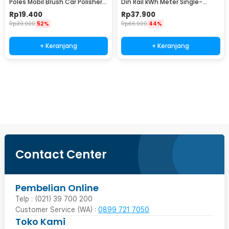
Poles Mobil Brush Car Polisher
Din Rail kWh Meter Single-
Kit 3 PCS - DB003
Phase 220V - DDS844
Rp
19.400
Rp
37.900
Rp
39.900
52%
Rp
66.900
44%
+ Keranjang
+ Keranjang
Beli Sekarang
Contact Center
Pembelian Online
Telp : (021) 39 700 200
Customer Service (WA) :
0899 721 7050
Toko Kami