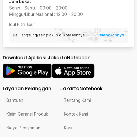
Jam buka:
Senin - Sabtu
:
09:00
-
20:00
Minggu/Libur Nasional
:
12:00
-
20:00
Idul Fitri
: libur
Selengkapnya
Beli langsung/self pickup di kota lainnya
Download Aplikasi JakartaNotebook
Layanan Pelanggan
JakartaNotebook
Bantuan
Tentang Kami
Klaim Garansi Produk
Kontak Kami
Biaya Pengiriman
Karir