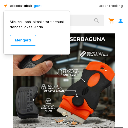
Jabodetabek
ganti
Order Tracking
Alat Kopi
Silakan ubah lokasi store sesuai
dengan lokasi Anda.
Mengerti