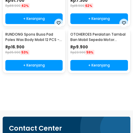
Rp
51.700
Rp
7.300
Rp
88.900
42%
Rp
18.900
62%
+ Keranjang
+ Keranjang
RUNDONG Spons Busa Pad
OTOHEROES Peralatan Tambal
Poles Wax Body Mobil 12 PCS -
Ban Mobil Sepeda Motor
R2010
Tubeless - KBTB02
Rp
16.900
Rp
9.900
Rp
35.900
53%
Rp
23.900
59%
+ Keranjang
+ Keranjang
Beli Sekarang
Contact Center