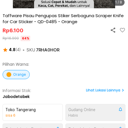
1 / 8
Taffware Pisau Pengupas Stiker Serbaguna Scraper Knife
for Car Sticker - QD-0485
-
Orange
Rp
6.100
Rp
16.900
64
%
•
SKU
7RHA0HOR
4.8
(
4
)
Pilihan Warna:
Orange
Lihat
Lokasi Lainnya
Informasi Stok:
Jabodetabek
Toko Tangerang
Gudang Online
sisa
6
Habis