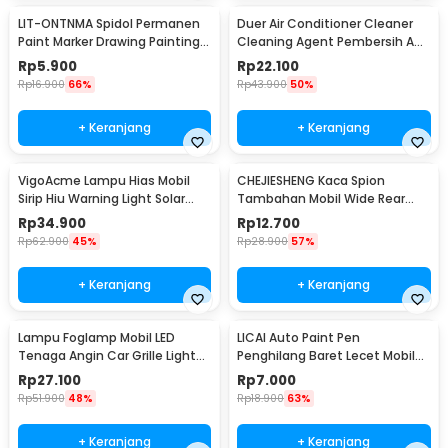
LIT-ONTNMA Spidol Permanen
Duer Air Conditioner Cleaner
Paint Marker Drawing Painting
Cleaning Agent Pembersih AC
Oil Base - MP-01
Rumah 500ml - QUY1640
Rp
5.900
Rp
22.100
Rp
16.900
66%
Rp
43.900
50%
+ Keranjang
+ Keranjang
VigoAcme Lampu Hias Mobil
CHEJIESHENG Kaca Spion
Sirip Hiu Warning Light Solar
Tambahan Mobil Wide Rear
Energy 8 LED - FZWJSD
View Anti Blind Spot - SY-080
Rp
34.900
Rp
12.700
Rp
62.900
45%
Rp
28.900
57%
+ Keranjang
+ Keranjang
Lampu Foglamp Mobil LED
LICAI Auto Paint Pen
Tenaga Angin Car Grille Light
Penghilang Baret Lecet Mobil
Wind Power 2 PCS - XY044
Scratch Removal 12ml
Rp
27.100
Rp
7.000
Rp
51.900
48%
Rp
18.900
63%
+ Keranjang
+ Keranjang