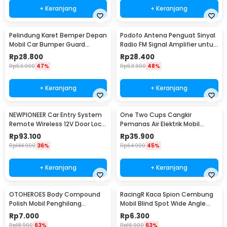
+ Keranjang
+ Keranjang
Pelindung Karet Bemper Depan
Podofo Antena Penguat Sinyal
Mobil Car Bumper Guard
Radio FM Signal Amplifier untuk
57mm 2.5M
Mobil - ANT-208
Rp
28.800
Rp
28.400
Rp
53.900
47%
Rp
53.900
48%
+ Keranjang
+ Keranjang
NEWPIONEER Car Entry System
One Two Cups Cangkir
Remote Wireless 12V Door Lock
Pemanas Air Elektrik Mobil
Mobil - CK18
Travel Mug 450ml - NJ88
Rp
93.100
Rp
35.900
Rp
144.900
36%
Rp
64.900
45%
+ Keranjang
+ Keranjang
OTOHEROES Body Compound
RacingR Kaca Spion Cembung
Polish Mobil Penghilang
Mobil Blind Spot Wide Angle
Goresan 15g with Spons - YYC-
50mm 2 Pcs - J0027
Rp
7.000
Rp
6.300
508
Rp
18.900
63%
Rp
16.900
63%