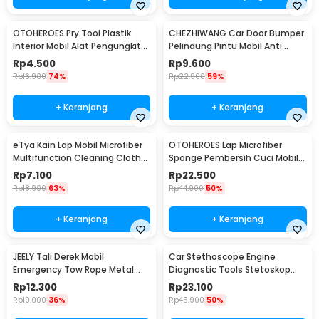
OTOHEROES Pry Tool Plastik
CHEZHIWANG Car Door Bumper
Interior Mobil Alat Pengungkit
Pelindung Pintu Mobil Anti
Set 4 PCS - AA16
Gores 8 PCS - HT-001
Rp
4.500
Rp
9.600
Rp
16.900
74%
Rp
22.900
59%
+ Keranjang
+ Keranjang
eTya Kain Lap Mobil Microfiber
OTOHEROES Lap Microfiber
Multifunction Cleaning Cloth
Sponge Pembersih Cuci Mobil
30x39cm - H-10
Motor - TP266
Rp
7.100
Rp
22.500
Rp
18.900
63%
Rp
44.900
50%
+ Keranjang
+ Keranjang
JEELY Tali Derek Mobil
Car Stethoscope Engine
Emergency Tow Rope Metal
Diagnostic Tools Stetoskop
Buckle U-Type 2.7M - JL30
Mesin Mobil - W80582
Rp
12.300
Rp
23.100
Rp
19.000
36%
Rp
45.900
50%