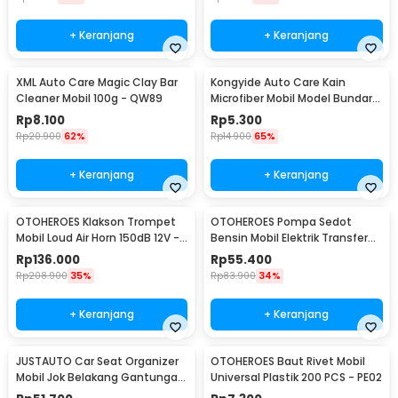
+ Keranjang
+ Keranjang
XML Auto Care Magic Clay Bar
Kongyide Auto Care Kain
Cleaner Mobil 100g - QW89
Microfiber Mobil Model Bundar -
L-20
Rp
8.100
Rp
5.300
Rp
20.900
62%
Rp
14.900
65%
+ Keranjang
+ Keranjang
OTOHEROES Klakson Trompet
OTOHEROES Pompa Sedot
Mobil Loud Air Horn 150dB 12V -
Bensin Mobil Elektrik Transfer
JD4001
Pump 38mm DC 12V - CT-14
Rp
136.000
Rp
55.400
Rp
208.900
35%
Rp
83.900
34%
+ Keranjang
+ Keranjang
JUSTAUTO Car Seat Organizer
OTOHEROES Baut Rivet Mobil
Mobil Jok Belakang Gantungan
Universal Plastik 200 PCS - PE02
Barang Tisu - Z-354