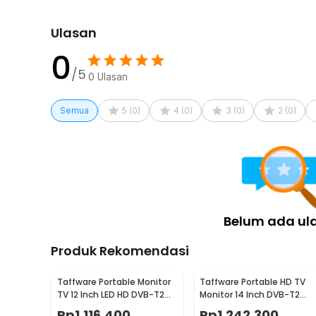
Ulasan
0
/5
0
Ulasan
Semua
5
(
0
)
4
(
0
)
3
(
0
)
2
(
0
)
Belum ada ul
Produk Rekomendasi
Taffware Portable Monitor
Taffware Portable HD TV
TV 12 Inch LED HD DVB-T2
Monitor 14 Inch DVB-T2
Analog 1500mAh - D12
Analog - D14
Rp
1.116.400
Rp
1.242.300