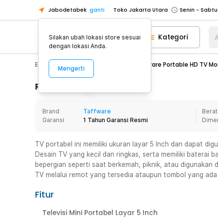
Jabodetabek
ganti
Toko Tangerang
Toko Cikupa
Kategori
A
Silakan ubah lokasi store sesuai
Pick n Go Jakarta Barat
Senin - J
dengan lokasi Anda.
Pick n Go Bekasi
Senin - Jumat (08
Electronic
TV
Televisi
Taffware Portable HD TV Mo
Mengerti
Pick n Go Depok
Senin - Jumat (08
Rincian Produk
Toko Jakarta Pusat
Senin - Sabtu
Toko Jakarta Barat
Senin - Sabtu
Brand
Taffware
Berat
Toko Jakarta Utara
Garansi
1 Tahun Garansi Resmi
Dime
Toko Tangerang
TV portabel ini memiliki ukuran layar 5 Inch dan dapat di
Toko Cikupa
Desain TV yang kecil dan ringkas, serta memiliki baterai
Pick n Go Jakarta Barat
Senin - J
bepergian seperti saat berkemah, piknik, atau digunakan 
Pick n Go Bekasi
Senin - Jumat (08
TV melalui remot yang tersedia ataupun tombol yang ada 
Pick n Go Depok
Senin - Jumat (08
Fitur
Televisi Mini Portabel Layar 5 Inch