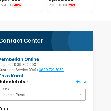
Rp
51.900
Rp
1.348.900
48%
26%
Contact Center
Pembelian Online
Telp : (021) 39 700 200
Customer Service (WA) :
0899 721 7050
Toko Kami
Jabodetabek
Ganti
Lokasi
Jakarta Pusat
Toko