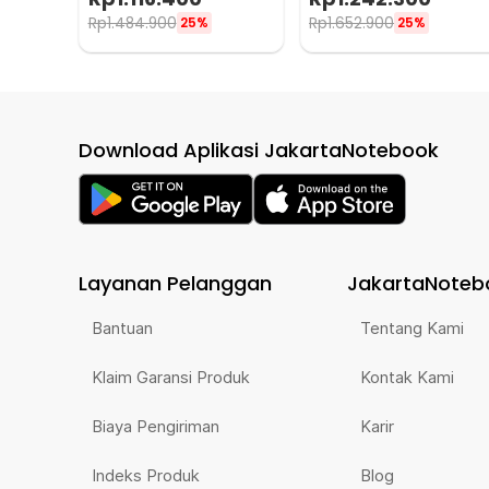
Rp
1.484.900
Rp
1.652.900
25%
25%
Download Aplikasi JakartaNotebook
Layanan Pelanggan
JakartaNoteb
Bantuan
Tentang Kami
Klaim Garansi Produk
Kontak Kami
Biaya Pengiriman
Karir
Indeks Produk
Blog