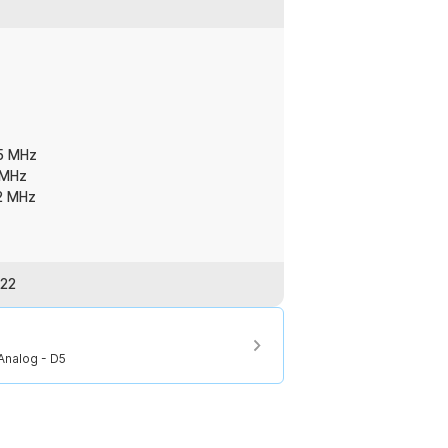
25 MHz
 MHz
2 MHz
022
Analog - D5