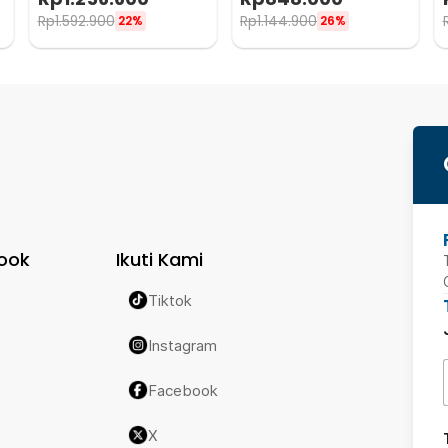
Rp
1.592.900
Rp
1.144.900
22%
26%
ook
Ikuti Kami
Tiktok
Instagram
Facebook
X