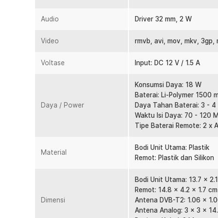
dikembalikan ke pihak penjual lengkap dengan aksesoris d
Audio
Driver 32 mm, 2 W
Kelengkapan Produk
Video
Rincian yang Anda dapatkan untuk pembelian produk ini
rmvb, avi, mov, mkv, 3gp,
1 x Taffware Portable HD TV Monitor 5 Inch DVB-T2 
Voltase
1 x Remot Kontrol
Input: DC 12 V / 1.5 A
1 x Antena DVB-T2
1 x Antena Analog
Konsumsi Daya: 18 W
1 x Adaptor Daya
Baterai: Li-Polymer 1500 m
1 x Panduan Penggunaan
Daya / Power
Daya Tahan Baterai: 3 - 4
Waktu Isi Daya: 70 - 120 
Tipe Baterai Remote: 2 x 
Bodi Unit Utama: Plastik
Material
Remot: Plastik dan Silikon
Bodi Unit Utama: 13.7 x 2.
Remot: 14.8 x 4.2 x 1.7 cm
Dimensi
Antena DVB-T2: 1.06 x 1.0
Antena Analog: 3 x 3 x 14