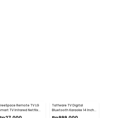
FreeSpace Remote TV LG
Taffware TV Digital
Smart TV Infrared Netflix
Bluetooth Karaoke 14 Inch
Button with Scroll - AKB75
8800mAh with 2 Mic - MT14
Rp
27.000
Rp
999.000