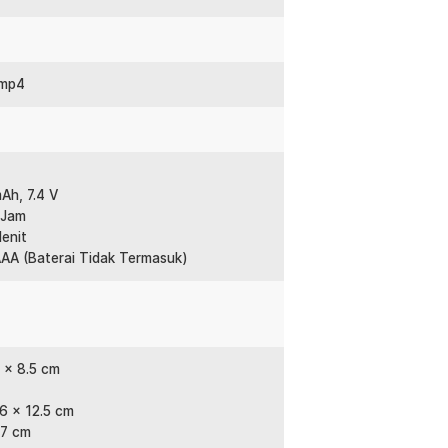
an kemasan original.
:
 mp4
+ Analog - D5
Ah, 7.4 V
 Jam
Menit
AAA (Baterai Tidak Termasuk)
1 x 8.5 cm
6 x 12.5 cm
.7 cm