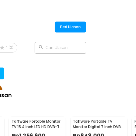
Beri Ulasan
1
(
0
)
Cari Ulasan
asan
Taffware Portable Monitor
Taffware Portable TV
TV 15.4 Inch LED HD DVB-T2
Monitor Digital 7 Inch DVB-
Analog 1800mAh - D16
T2 Rechargeable - D7
Rp
1.256.600
Rp
848.000