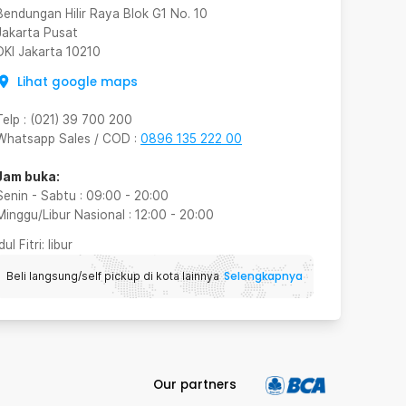
Bendungan Hilir Raya Blok G1 No. 10
Jakarta Pusat
DKI Jakarta
10210
Lihat google maps
Telp
:
(021) 39 700 200
Whatsapp Sales / COD
:
0896 135 222 00
Jam buka:
Senin - Sabtu
:
09:00
-
20:00
Minggu/Libur Nasional
:
12:00
-
20:00
Idul Fitri
: libur
Selengkapnya
Beli langsung/self pickup di kota lainnya
Our partners