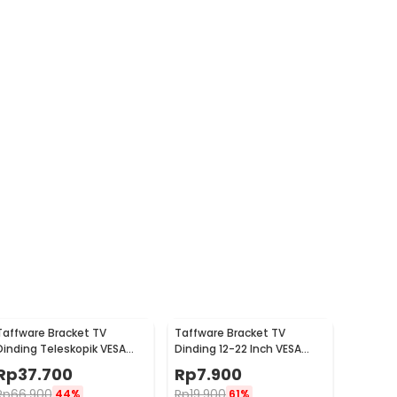
Taffware Bracket TV
Taffware Bracket TV
Dinding Teleskopik VESA
Dinding 12-22 Inch VESA
75x75 100x100 10-32 Inch -
75x75 100x100 8kg
Rp
37.700
Rp
7.900
HY-210
Rp
66.900
Rp
19.900
44%
61%