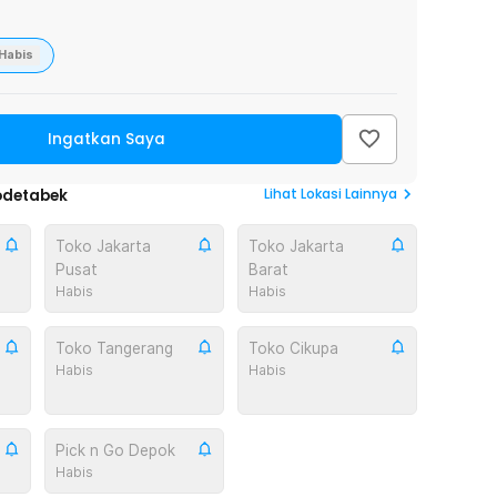
Habis
Ingatkan Saya
Lihat
Lokasi Lainnya
odetabek
Toko Jakarta
Toko Jakarta
Pusat
Barat
Habis
Habis
Toko Tangerang
Toko Cikupa
Habis
Habis
Pick n Go Depok
Habis