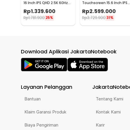
16 Inch IPS QHD 2.5K 60Hz
Touchscreen 15.6 Inch IPS
Type C Mini HDMI - 1600XTS
4K 60Hz Type C - XW-660
Rp
1.339.600
Rp
2.599.000
Rp
1.781.900
Rp
3.729.900
25%
31%
Download Aplikasi JakartaNotebook
Layanan Pelanggan
JakartaNoteb
Bantuan
Tentang Kami
Klaim Garansi Produk
Kontak Kami
Biaya Pengiriman
Karir