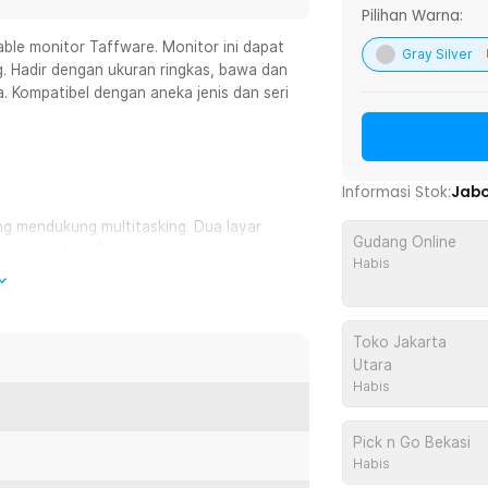
Pilihan Warna:
ble monitor Taffware. Monitor ini dapat
Gray Silver
g. Hadir dengan ukuran ringkas, bawa dan
. Kompatibel dengan aneka jenis dan seri
Informasi Stok:
Jab
ng mendukung multitasking. Dua layar
Gudang Online
erpindah tab. Cocok untuk browsing
Habis
hadir dengan ukuran compact 14 Inch.
Toko Jakarta
esolusi FHD 1920 x 1080 pixels yang tetap
Utara
Habis
 kiri diputar hingga 135° dan panel kanan
Pick n Go Bekasi
kang. Atur sudut masing-masing layar
Habis
anan maksimal dan produktivitas WFA