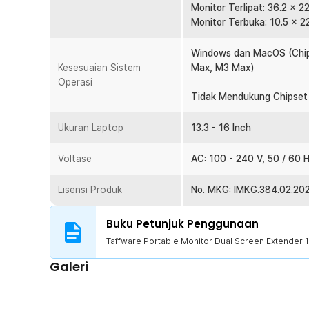
Monitor Terlipat: 36.2 x 2
2 x Kabel HDMI to Mini HDMI
Monitor Terbuka: 10.5 x 2
2 x Kabel USB A to USB Type C
2 x Kabel USB Type C to USB Type C
Windows dan MacOS (Chip
Kesesuaian Sistem
Max, M3 Max)
Operasi
Tidak Mendukung Chipset 
Ukuran Laptop
13.3 - 16 Inch
Voltase
AC: 100 - 240 V, 50 / 60 
Lisensi Produk
No. MKG: IMKG.384.02.20
Buku Petunjuk Penggunaan
Taffware Portable Monitor Dual Screen Extender 
Galeri