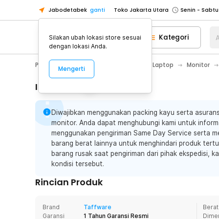
Jabodetabek
ganti
Toko Jakarta Utara
Toko Tangerang
Kategori
A
Silakan ubah lokasi store sesuai
Toko Cikupa
dengan lokasi Anda.
Pick n Go Jakarta Barat
Senin - J
PC & Laptop
Aksesoris Komputer & Laptop
Monitor
Mengerti
Pick n Go Bekasi
Senin - Jumat (08
Pick n Go Depok
Senin - Jumat (08
Informasi Penting
Toko Jakarta Pusat
Senin - Sabtu
Diwajibkan menggunakan packing kayu serta asurans
Toko Jakarta Barat
Senin - Sabtu
monitor. Anda dapat menghubungi kami untuk informa
Toko Jakarta Utara
menggunakan pengiriman Same Day Service serta m
Toko Tangerang
barang berat lainnya untuk menghindari produk tertum
barang rusak saat pengiriman dari pihak ekspedisi, k
Toko Cikupa
kondisi tersebut.
Pick n Go Jakarta Barat
Senin - J
Rincian Produk
Pick n Go Bekasi
Senin - Jumat (08
Pick n Go Depok
Senin - Jumat (08
Brand
Taffware
Berat
Garansi
1 Tahun Garansi Resmi
Dime