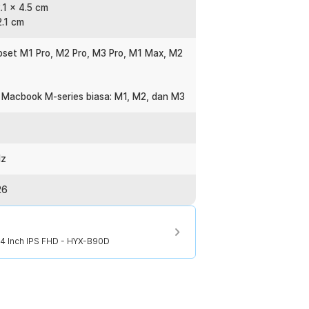
2.1 x 4.5 cm
2.1 cm
set M1 Pro, M2 Pro, M3 Pro, M1 Max, M2
Macbook M-series biasa: M1, M2, dan M3
Hz
26
14 Inch IPS FHD - HYX-B90D