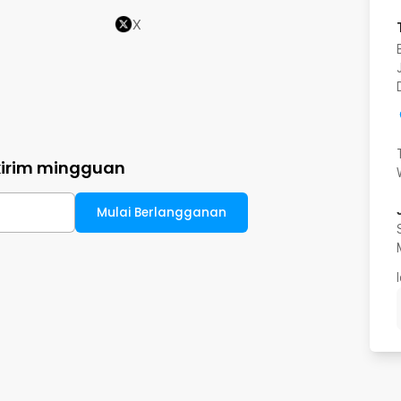
X
kirim mingguan
Mulai Berlangganan