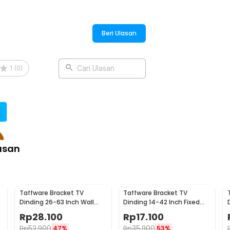
Beri Ulasan
1
(
0
)
Cari Ulasan
asan
Taffware Bracket TV
Taffware Bracket TV
Dinding 26-63 Inch Wall
Dinding 14-42 Inch Fixed
Mount VESA 400x400 - B41
VESA 200x200 Beban 25kg -
Rp
28.100
Rp
17.100
HD601
Rp
52.900
Rp
35.900
47%
53%