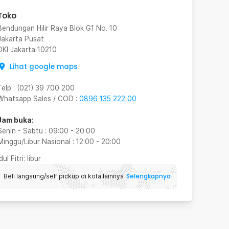
Toko
Bendungan Hilir Raya Blok G1 No. 10
Jakarta Pusat
DKI Jakarta
10210
Lihat google maps
Telp
:
(021) 39 700 200
Whatsapp Sales / COD
:
0896 135 222 00
Jam buka:
Senin - Sabtu
:
09:00
-
20:00
Minggu/Libur Nasional
:
12:00
-
20:00
Idul Fitri
: libur
Selengkapnya
Beli langsung/self pickup di kota lainnya