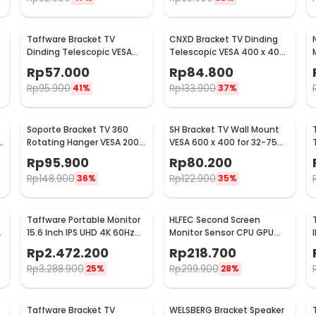
Taffware Bracket TV
CNXD Bracket TV Dinding
Dinding Telescopic VESA
Telescopic VESA 400 x 400
200x200 for 32-55 Inch TV -
for 26-55 Inch TV - CN814
Rp
57.000
Rp
84.800
X-400
Rp
95.900
Rp
133.900
41%
37%
Soporte Bracket TV 360
SH Bracket TV Wall Mount
e
Rotating Hanger VESA 200 x
VESA 600 x 400 for 32-75
200 14-42 Inch TV - JT-01
Inch TV - SH-65T
Rp
95.900
Rp
80.200
Rp
148.900
Rp
122.900
36%
35%
Taffware Portable Monitor
HLFEC Second Screen
r
15.6 Inch IPS UHD 4K 60Hz
Monitor Sensor CPU GPU
Type C Mini HDMI - SJD1505
HDD Panel IPS 3.5 Inch - HL-
Rp
2.472.200
Rp
218.700
3
Rp
3.288.900
Rp
299.900
25%
28%
Taffware Bracket TV
WELSBERG Bracket Speaker