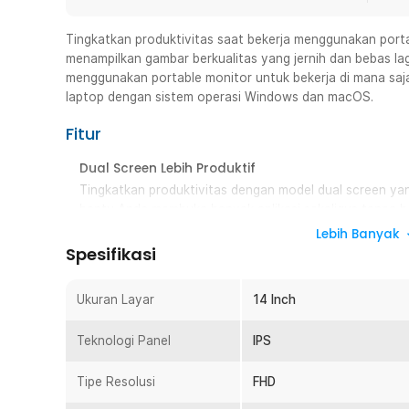
Tingkatkan produktivitas saat bekerja menggunakan porta
menampilkan gambar berkualitas yang jernih dan bebas la
menggunakan portable monitor untuk bekerja di mana saja
laptop dengan sistem operasi Windows dan macOS.
Fitur
Dual Screen Lebih Produktif
Tingkatkan produktivitas dengan model dual screen ya
bantu Anda membuka banyak aplikasi sekaligus tanpa b
hingga memproses banyak data yang lebih efisien.
Lebih Banyak
Spesifikasi
Layar Compact Lebih Praktis
‎Dibuat untuk yang serba praktis, portable monitor ini 
Meski ringkas, monitor ini didukung panel IPS dengan r
Ukuran Layar
14 Inch
tajam dan tak kalah dari monitor lainnya.
Teknologi Panel
IPS
Layar Fleksibel untuk WFA (Work From Anywhere)
Desain lipat dengan engsel fleksibel memungkinkan panel
Tipe Resolusi
FHD
dibentangkan lurus hingga 180° tanpa berputar ke bela
sesuai layout meja atau area kerja Anda untuk kenyam