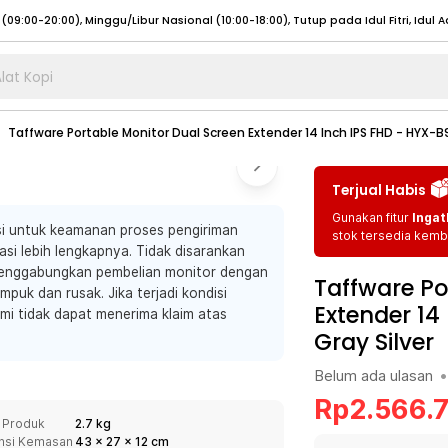
lat Kopi
umat (07:00 - 20:00), Sabtu - Minggu (08:00 - 20:00), Tutup pada Idul Fitri
Sele
Taffware Portable Monitor Dual Screen Extender 14 Inch IPS FHD - HYX-
:00 - 20:00), Sabtu - Minggu/ Libur Nasional (08:00 - 17:00)
Selengkapnya
:00 - 20:00), Sabtu - Minggu/ Libur Nasional (08:00 - 17:00)
Selengkapnya
Terjual Habis
 (09:00-20:00), Minggu/Libur Nasional (12:00-20:00), Tutup pada Idul Fitri
Sele
Gunakan fitur
Ingat
i untuk keamanan proses pengiriman
 (09:00-20:00), Minggu/Libur Nasional (12:00-20:00), Tutup pada Idul Fitri
Sele
stok tersedia kemba
si lebih lengkapnya. Tidak disarankan
enggabungkan pembelian monitor dengan
Taffware Po
puk dan rusak. Jika terjadi kondisi
Extender 14
ami tidak dapat menerima klaim atas
Gray Silver
umat (07:00 - 20:00), Sabtu - Minggu (08:00 - 20:00), Tutup pada Idul Fitri
Sele
Belum ada ulasan
•
:00 - 20:00), Sabtu - Minggu/ Libur Nasional (08:00 - 17:00)
Selengkapnya
Rp
2.566.
:00 - 20:00), Sabtu - Minggu/ Libur Nasional (08:00 - 17:00)
Selengkapnya
 Produk
2.7 kg
nsi Kemasan
43
x
27
x
12
cm