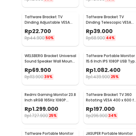
Taffware Bracket TV
Taffware Bracket TV
Dinding Adjustable VESA
Dinding Telescopic VESA
100x100 14-24 Inch - TV-
100x100 for 10-26 Inch TV -
Rp
22.700
Rp
39.000
W24
X-100
Rp
44.900
Rp
68.900
50%
44%
WELSBERG Bracket Universal
Taffware Portable Monitor
Sound Speaker Wall Mount 1
15.6 Inch IPS 1080P USB Typ
Pair - SW-03B
C Mini HDMI - LG156
Rp
69.900
Rp
1.082.400
Rp
113.900
Rp
1.439.900
39%
25%
Redmi Gaming Monitor 23.8
Taffware Bracket TV 360
Inch sRGB 165Hz 1080P
Rotating VESA 400 x 600 fo
HDR10 1ms - G24
32-65 Inch TV - DN06
Rp
1.299.000
Rp
197.000
Rp
1.727.900
Rp
296.900
25%
34%
Taffware Portable Monitor
JASUPER Portable Monitor