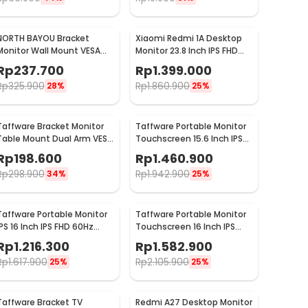
NORTH BAYOU Bracket
Xiaomi Redmi 1A Desktop
Monitor Wall Mount VESA
Monitor 23.8 Inch IPS FHD
100 x 100 17-27 Inch TV -
60Hz Ultra-thin HDMI -
Rp
237.700
Rp
1.399.000
F120
RMMNT238NF
Rp
325.900
Rp
1.860.900
28%
25%
Taffware Bracket Monitor
Taffware Portable Monitor
Table Mount Dual Arm VESA
Touchscreen 15.6 Inch IPS
100x100 13-27 Inch - KMT-2
1080P 60Hz Type C -
Rp
198.600
Rp
1.460.900
1560MTS
Rp
298.900
Rp
1.942.900
34%
25%
Taffware Portable Monitor
Taffware Portable Monitor
IPS 16 Inch IPS FHD 60Hz
Touchscreen 16 Inch IPS
Without Touchscreen -
FHD 60Hz Type C - 1600XTS
Rp
1.216.300
Rp
1.582.900
1600XTS
Rp
1.617.900
Rp
2.105.900
25%
25%
Taffware Bracket TV
Redmi A27 Desktop Monitor