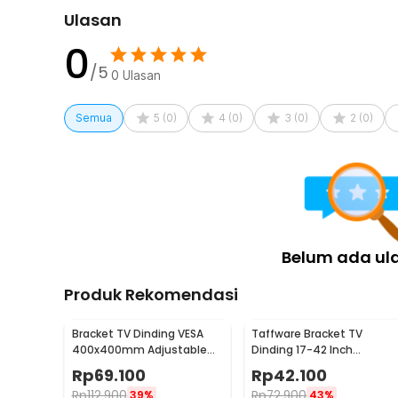
Ulasan
0
/5
0
Ulasan
Semua
5
(
0
)
4
(
0
)
3
(
0
)
2
(
0
)
Belum ada ul
Produk Rekomendasi
Bracket TV Dinding VESA
Taffware Bracket TV
400x400mm Adjustable
Dinding 17-42 Inch
untuk TV LED 26-63 Inch -
VESA200x200 Putar 90 Tilt
Rp
69.100
Rp
42.100
KT02
15 - X-200
Rp
112.900
Rp
72.900
39%
43%