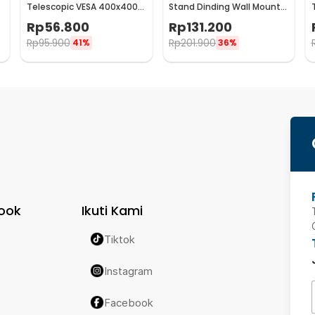
Telescopic VESA 400x400
Stand Dinding Wall Mount
for 14-55 Inch TV - HDL-
Telescopic 2 PCS - SPS-501
Rp
56.800
Rp
131.200
117B-2
Rp
95.900
Rp
201.900
41%
36%
ook
Ikuti Kami
Tiktok
Instagram
Facebook