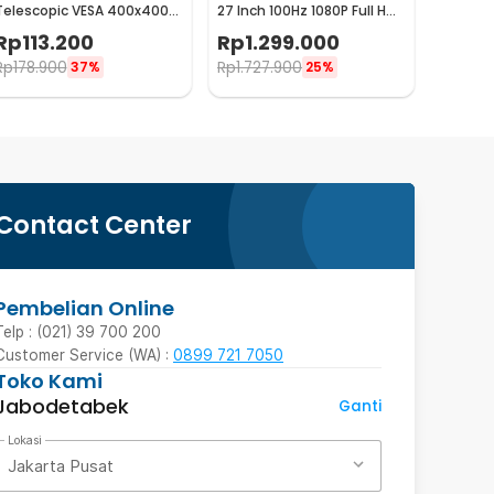
Telescopic VESA 400x400
27 Inch 100Hz 1080P Full HD
for 32-65 Inch TV - P4
IPS - A27
Rp
113.200
Rp
1.299.000
Rp
178.900
Rp
1.727.900
37%
25%
Contact Center
Pembelian Online
Telp : (021) 39 700 200
Customer Service (WA) :
0899 721 7050
Toko Kami
Jabodetabek
Ganti
Lokasi
Jakarta Pusat