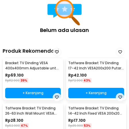
Belum ada ulasan
Produk Rekomendasi
Bracket TV Dinding VESA
Taffware Bracket TV Dinding
400x400mm Adjustable untuk
17-42 Inch VESA200x200 Putar
TV LED 26-63 Inch - KT02
90 Tilt 15 - X-200
Rp
69.100
Rp
42.100
Rp
112.900
39%
Rp
72.900
43%
+ Keranjang
+ Keranjang
Taffware Bracket TV Dinding
Taffware Bracket TV Dinding
26-63 Inch Wall Mount VESA
14-42 Inch Fixed VESA 200x200
400x400 - B41
Beban 25kg - HD601
Rp
28.100
Rp
17.100
Rp
52.900
47%
Rp
35.900
53%