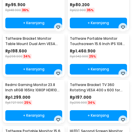
200 14-42 Inch TV - JT-01
SH-65T
Rp
95.900
Rp
80.200
Rp
148.900
36%
Rp
122.900
35%
+ Keranjang
+ Keranjang
Taffware Bracket Monitor
Taffware Portable Monitor
Table Mount Dual Arm VESA
Touchscreen 15.6 Inch IPS 1080P
100x100 13-27 Inch - KMT-2
60Hz Type C - 1560MTS
Rp
198.600
Rp
1.460.900
Rp
298.900
34%
Rp
1.942.900
25%
+ Keranjang
+ Keranjang
Redmi Gaming Monitor 23.8
Taffware Bracket TV 360
Inch sRGB 165Hz 1080P HDR10
Rotating VESA 400 x 600 for
1ms - G24
32-65 Inch TV - DN06
Rp
1.299.000
Rp
197.000
Rp
1.727.900
25%
Rp
296.900
34%
+ Keranjang
+ Keranjang
Taffware Portable Monitor 15.6
HLFEC Second Screen Monitor