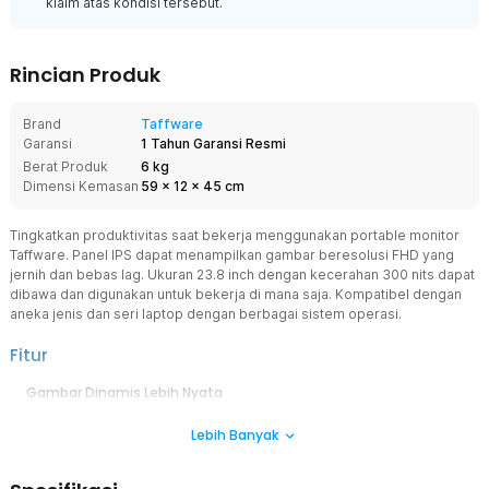
klaim atas kondisi tersebut.
Rincian Produk
Brand
Taffware
Garansi
1 Tahun Garansi Resmi
Berat Produk
6 kg
Dimensi Kemasan
59
x
12
x
45
cm
Tingkatkan produktivitas saat bekerja menggunakan portable monitor
Taffware. Panel IPS dapat menampilkan gambar beresolusi FHD yang
jernih dan bebas lag. Ukuran 23.8 inch dengan kecerahan 300 nits dapat
dibawa dan digunakan untuk bekerja di mana saja. Kompatibel dengan
aneka jenis dan seri laptop dengan berbagai sistem operasi.
Fitur
Gambar Dinamis Lebih Nyata
Color gamut 96% sRGB dan rasio kontras 1000:1 hasilkan visual
Lebih Banyak
dengan warna dinamis untuk pengalaman menonton film terbaik.
Tingkat kecerahan 300 nits buat visual pada layar tampak semakin
imersif.