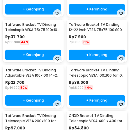
+ Keranjang
+ Keranjang
Taffware Bracket TV Dinding
Taffware Bracket TV Dinding
Teleskopik VESA 75x75 100x100
12-22 Inch VESA 75x75 100x100
10-32 Inch - HY-210
8kg
Rp
37.700
Rp
7.900
Rp
66.900
44%
Rp
19.900
61%
+ Keranjang
+ Keranjang
Taffware Bracket TV Dinding
Taffware Bracket TV Dinding
Adjustable VESA 100x100 14-24
Telescopic VESA 100x100 for 10-
Inch - TV-W24
26 Inch TV - X-100
Rp
22.700
Rp
39.000
Rp
44.900
50%
Rp
68.900
44%
+ Keranjang
+ Keranjang
Taffware Bracket TV Dinding
CNXD Bracket TV Dinding
Telescopic VESA 200x200 for
Telescopic VESA 400 x 400 for
32-55 Inch TV - X-400
26-55 Inch TV - CN814
Rp
57.000
Rp
84.800