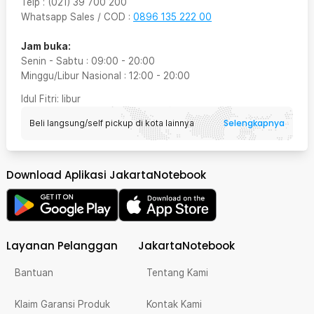
Telp
:
(021) 39 700 200
Whatsapp Sales / COD
:
0896 135 222 00
Jam buka:
Senin - Sabtu
:
09:00
-
20:00
Minggu/Libur Nasional
:
12:00
-
20:00
Idul Fitri
: libur
Selengkapnya
Beli langsung/self pickup di kota lainnya
Download Aplikasi JakartaNotebook
Layanan Pelanggan
JakartaNotebook
Bantuan
Tentang Kami
Klaim Garansi Produk
Kontak Kami