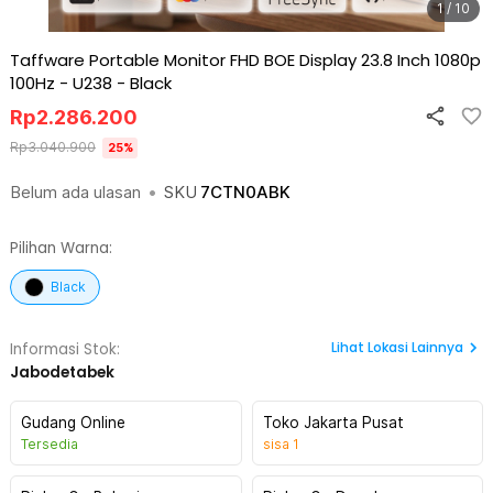
1 / 10
Taffware Portable Monitor FHD BOE Display 23.8 Inch 1080p
100Hz - U238
-
Black
Rp
2.286.200
Rp
3.040.900
25
%
Belum ada ulasan
•
SKU
7CTN0ABK
Pilihan Warna:
Black
Lihat
Lokasi Lainnya
Informasi Stok:
Jabodetabek
Gudang Online
Toko Jakarta Pusat
Tersedia
sisa
1