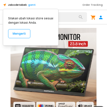
Jabodetabek
ganti
Order Tracking
Alat Kopi
Silakan ubah lokasi store sesuai
dengan lokasi Anda.
Mengerti