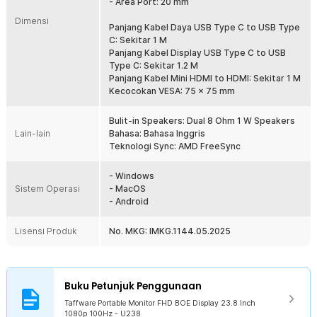
- Area Port: 20 mm
overheat. Menggunakan adaptor yang tidak sesuai dapat membatalkan
Dimensi
garansi dan membahayakan perangkat Anda.
Panjang Kabel Daya USB Type C to USB Type
C: Sekitar 1 M
Gunakan hanya adaptor daya dengan spesifikasi berikut:
Panjang Kabel Display USB Type C to USB
Adaptor Daya Standar:
Gunakan adaptor dengan output 5 V / 2 A
Type C: Sekitar 1.2 M
atau 5 V / 3 A.
Panjang Kabel Mini HDMI to HDMI: Sekitar 1 M
Adaptor Daya Fast Charging:
Jika Anda ingin menggunakan fitur
Kecocokan VESA: 75 x 75 mm
pengisian cepat, pastikan adaptor Anda mendukung protokol Power
Delivery (PD) dengan output daya PD 20 W atau PD 30 W. Tidak boleh
Bulit-in Speakers: Dual 8 Ohm 1 W Speakers
lebih dari 30 W.
Lain-lain
Bahasa: Bahasa Inggris
Teknologi Sync: AMD FreeSync
Kelengkapan Produk
Rincian yang Anda dapatkan untuk pembelian produk ini:
- Windows
1 x Taffware Portable Monitor FHD BOE Display 23.8 Inch 1080p
Sistem Operasi
- MacOS
100Hz - U238
- Android
1 x Kabel Daya USB Type C to USB Type C
1 x Kabel Display USB Type C to USB Type C
Lisensi Produk
No. MKG: IMKG.1144.05.2025
1 x Kabel Mini HDMI to HDMI
1 x Adaptor Daya EU Plug
1 x Panduan Penggunaan
Buku Petunjuk Penggunaan
Taffware Portable Monitor FHD BOE Display 23.8 Inch
1080p 100Hz - U238