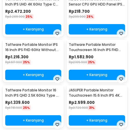
Inch IPS UHD 4K 60Hz Type C
Sensor CPU GPU HDD Panel IPS
Mini HDMI - SJD1505
3.5 Inch - HL-3
Rp
2.472.200
Rp
218.700
Rp
3.288.900
25%
Rp
299.900
28%
+ Keranjang
+ Keranjang
Taffware Portable Monitor IPS
Taffware Portable Monitor
16 Inch IPS FHD 60Hz Without
Touchscreen 16 Inch IPS FHD
Touchscreen - 1600XTS
60Hz Type C - 1600XTS
Rp
1.216.300
Rp
1.582.900
Rp
1.617.900
25%
Rp
2.105.900
25%
+ Keranjang
+ Keranjang
Taffware Portable Monitor 16
JASUPER Portable Monitor
Inch IPS QHD 2.5K 60Hz Type C
Touchscreen 15.6 Inch IPS 4K
Mini HDMI - 1600XTS
60Hz Type C - XW-660
Rp
1.339.600
Rp
2.599.000
Rp
1.781.900
25%
Rp
3.729.900
31%
+ Keranjang
+ Keranjang