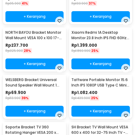
Rp
95.900
41%
Rp
133.900
37%
+ Keranjang
+ Keranjang
NORTH BAYOU Bracket Monitor
Xiaomi Redmi 1A Desktop
Wall Mount VESA 100 x 100 17-27
Monitor 23.8 Inch IPS FHD 60Hz
Inch TV - F120
Ultra-thin HDMI - RMMNT238NF
Rp
237.700
Rp
1.399.000
Rp
325.900
28%
Rp
1.860.900
25%
+ Keranjang
+ Keranjang
WELSBERG Bracket Universal
Taffware Portable Monitor 15.6
Sound Speaker Wall Mount 1
Inch IPS 1080P USB Type C Mini
Pair - SW-03B
HDMI - LG156
Rp
69.900
Rp
1.082.400
Rp
113.900
39%
Rp
1.439.900
25%
+ Keranjang
+ Keranjang
Soporte Bracket TV 360
SH Bracket TV Wall Mount VESA
Rotating Hanger VESA 200 x
600 x 400 for 32-75 Inch TV -