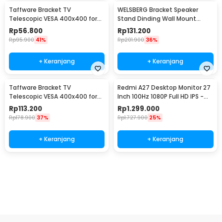
Taffware Bracket TV
WELSBERG Bracket Speaker
Telescopic VESA 400x400 for
Stand Dinding Wall Mount
14-55 Inch TV - HDL-117B-2
Telescopic 2 PCS - SPS-501
Rp
56.800
Rp
131.200
Rp
95.900
41%
Rp
201.900
36%
+ Keranjang
+ Keranjang
Taffware Bracket TV
Redmi A27 Desktop Monitor 27
Telescopic VESA 400x400 for
Inch 100Hz 1080P Full HD IPS -
32-65 Inch TV - P4
A27
Rp
113.200
Rp
1.299.000
Rp
178.900
37%
Rp
1.727.900
25%
+ Keranjang
+ Keranjang
Beli Sekarang