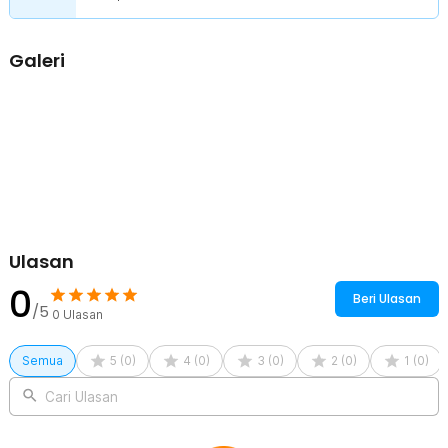
Galeri
Ulasan
0
Beri Ulasan
/5
0
Ulasan
Semua
5
(
0
)
4
(
0
)
3
(
0
)
2
(
0
)
1
(
0
)
Cari Ulasan