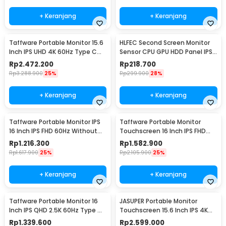
+ Keranjang
+ Keranjang
Taffware Portable Monitor 15.6
HLFEC Second Screen Monitor
Inch IPS UHD 4K 60Hz Type C
Sensor CPU GPU HDD Panel IPS
Mini HDMI - SJD1505
3.5 Inch - HL-3
Rp
2.472.200
Rp
218.700
Rp
3.288.900
25%
Rp
299.900
28%
+ Keranjang
+ Keranjang
Taffware Portable Monitor IPS
Taffware Portable Monitor
16 Inch IPS FHD 60Hz Without
Touchscreen 16 Inch IPS FHD
Touchscreen - 1600XTS
60Hz Type C - 1600XTS
Rp
1.216.300
Rp
1.582.900
Rp
1.617.900
25%
Rp
2.105.900
25%
+ Keranjang
+ Keranjang
Taffware Portable Monitor 16
JASUPER Portable Monitor
Inch IPS QHD 2.5K 60Hz Type C
Touchscreen 15.6 Inch IPS 4K
Mini HDMI - 1600XTS
60Hz Type C - XW-660
Rp
1.339.600
Rp
2.599.000