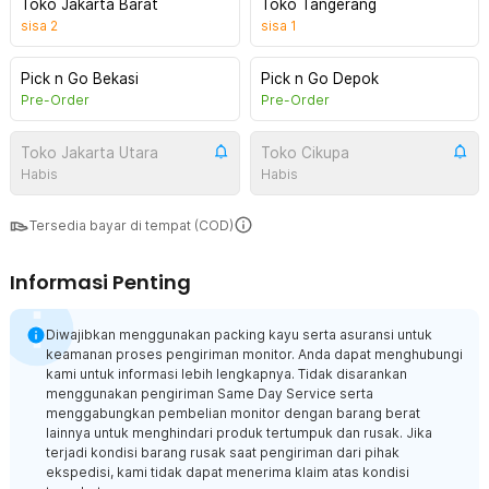
Toko Jakarta Barat
Toko Tangerang
sisa
2
sisa
1
Pick n Go Bekasi
Pick n Go Depok
Pre-Order
Pre-Order
Toko Jakarta Utara
Toko Cikupa
Habis
Habis
Tersedia bayar di tempat (COD)
Informasi Penting
Diwajibkan menggunakan packing kayu serta asuransi untuk
keamanan proses pengiriman monitor. Anda dapat menghubungi
kami untuk informasi lebih lengkapnya. Tidak disarankan
menggunakan pengiriman Same Day Service serta
menggabungkan pembelian monitor dengan barang berat
lainnya untuk menghindari produk tertumpuk dan rusak. Jika
terjadi kondisi barang rusak saat pengiriman dari pihak
ekspedisi, kami tidak dapat menerima klaim atas kondisi