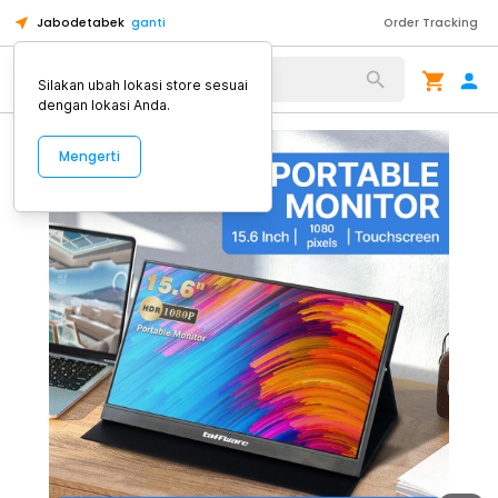
Jabodetabek
ganti
Order Tracking
Alat Kopi
Silakan ubah lokasi store sesuai
dengan lokasi Anda.
Mengerti