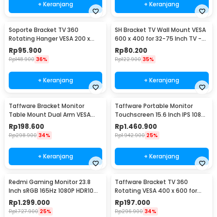
+ Keranjang
+ Keranjang
Soporte Bracket TV 360
SH Bracket TV Wall Mount VESA
Rotating Hanger VESA 200 x
600 x 400 for 32-75 Inch TV -
200 14-42 Inch TV - JT-01
SH-65T
Rp
95.900
Rp
80.200
Rp
148.900
36%
Rp
122.900
35%
+ Keranjang
+ Keranjang
Taffware Bracket Monitor
Taffware Portable Monitor
Table Mount Dual Arm VESA
Touchscreen 15.6 Inch IPS 1080P
100x100 13-27 Inch - KMT-2
60Hz Type C - 1560MTS
Rp
198.600
Rp
1.460.900
Rp
298.900
34%
Rp
1.942.900
25%
+ Keranjang
+ Keranjang
Redmi Gaming Monitor 23.8
Taffware Bracket TV 360
Inch sRGB 165Hz 1080P HDR10
Rotating VESA 400 x 600 for
1ms - G24
32-65 Inch TV - DN06
Rp
1.299.000
Rp
197.000
Rp
1.727.900
25%
Rp
296.900
34%