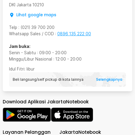
DKI Jakarta
10210
Lihat google maps
Telp
:
(021) 39 700 200
Whatsapp Sales / COD
:
0896 135 222 00
Jam buka:
Senin - Sabtu
:
09:00
-
20:00
Minggu/Libur Nasional
:
12:00
-
20:00
Idul Fitri
: libur
Selengkapnya
Beli langsung/self pickup di kota lainnya
Download Aplikasi JakartaNotebook
Layanan Pelanggan
JakartaNotebook