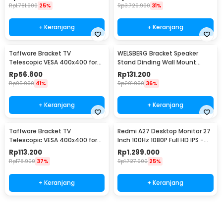
Rp
1.781.900
25%
Rp
3.729.900
31%
+ Keranjang
+ Keranjang
Taffware Bracket TV
WELSBERG Bracket Speaker
Telescopic VESA 400x400 for
Stand Dinding Wall Mount
14-55 Inch TV - HDL-117B-2
Telescopic 2 PCS - SPS-501
Rp
56.800
Rp
131.200
Rp
95.900
41%
Rp
201.900
36%
+ Keranjang
+ Keranjang
Taffware Bracket TV
Redmi A27 Desktop Monitor 27
Telescopic VESA 400x400 for
Inch 100Hz 1080P Full HD IPS -
32-65 Inch TV - P4
A27
Rp
113.200
Rp
1.299.000
Rp
178.900
37%
Rp
1.727.900
25%
+ Keranjang
+ Keranjang
Beli Sekarang