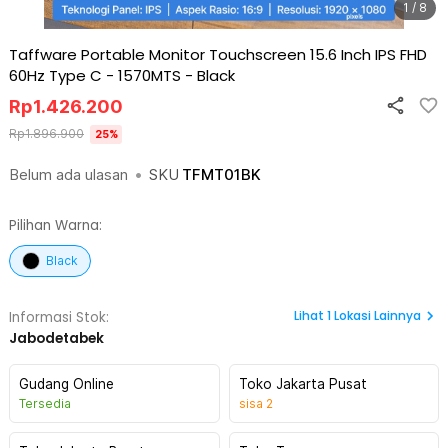
1 / 8
Taffware Portable Monitor Touchscreen 15.6 Inch IPS FHD
60Hz Type C - 1570MTS
-
Black
Rp
1.426.200
Rp
1.896.900
25
%
Belum ada ulasan
•
SKU
TFMT01BK
Pilihan Warna:
Black
Lihat
1
Lokasi Lainnya
Informasi Stok:
Jabodetabek
Gudang Online
Toko Jakarta Pusat
Tersedia
sisa
2