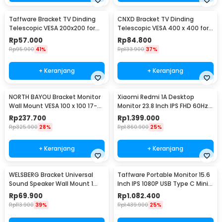
Taffware Bracket TV Dinding
CNXD Bracket TV Dinding
Telescopic VESA 200x200 for
Telescopic VESA 400 x 400 for
32-55 Inch TV - X-400
26-55 Inch TV - CN814
Rp
57.000
Rp
84.800
Rp
95.900
41%
Rp
133.900
37%
+ Keranjang
+ Keranjang
NORTH BAYOU Bracket Monitor
Xiaomi Redmi 1A Desktop
Wall Mount VESA 100 x 100 17-27
Monitor 23.8 Inch IPS FHD 60Hz
Inch TV - F120
Ultra-thin HDMI - RMMNT238NF
Rp
237.700
Rp
1.399.000
Rp
325.900
28%
Rp
1.860.900
25%
+ Keranjang
+ Keranjang
WELSBERG Bracket Universal
Taffware Portable Monitor 15.6
Sound Speaker Wall Mount 1
Inch IPS 1080P USB Type C Mini
Pair - SW-03B
HDMI - LG156
Rp
69.900
Rp
1.082.400
Rp
113.900
39%
Rp
1.439.900
25%