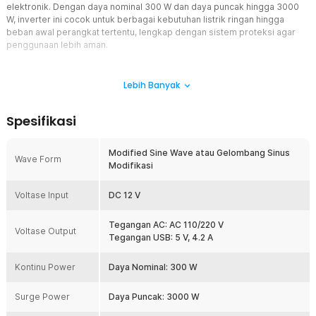
elektronik. Dengan daya nominal 300 W dan daya puncak hingga 3000
W, inverter ini cocok untuk berbagai kebutuhan listrik ringan hingga
beban awal perangkat tertentu, lengkap dengan sistem proteksi agar
penggunaan lebih aman.
Fitur
Lebih Banyak
Ubah Arus DC Menjadi AC dengan Mudah
Power inverter mobil ini mengubah tegangan DC 12 V dari aki
Spesifikasi
kendaraan menjadi arus AC 110 V atau 220 V yang siap digunakan.
Anda dapat menghubungkan berbagai perangkat elektronik seperti
adaptor laptop, charger smartphone, lampu LED, kipas kecil,
Modified Sine Wave atau Gelombang Sinus
Wave Form
speaker, hingga perangkat elektronik ringan lainnya. Sangat cocok
Modifikasi
untuk perjalanan jauh, kendaraan operasional, maupun aktivitas
outdoor.
Voltase Input
DC 12 V
Modified Sine Wave yang Stabil dan Efisien
Menggunakan teknologi Modified Sine Wave yang mampu
Tegangan AC: AC 110/220 V
Voltase Output
menghasilkan suplai daya stabil untuk berbagai kebutuhan
Tegangan USB: 5 V, 4.2 A
elektronik sehari-hari. Jenis gelombang ini kompatibel dengan
sebagian besar adaptor dan charger modern sehingga dapat
Kontinu Power
Daya Nominal: 300 W
digunakan tanpa perangkat tambahan. Selain lebih ekonomis,
konsumsi daya juga lebih efisien untuk penggunaan harian.
Surge Power
Daya Puncak: 3000 W
Daya Nominal 300 W dengan Peak 3000 W