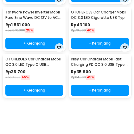
Taffware Power Inverter Mobil
OTOHEROES Car Charger Mobil
Pure Sine Wave DC 12V to AC
QC 3.0 LED Cigarette USB Type
220V 5500W - CJ-5500Q
C 6.5A 66W - M7
Rp
1.561.000
Rp
43.100
Rp
2.076.900
25%
Rp
70.900
40%
+ Keranjang
+ Keranjang
OTOHEROES Car Charger Mobil
Iriisy Car Charger Mobil Fast
QC 3.0 LED Type C USB
Charging PD QC 3.0 USB Type C
Cigarette 2.4A 22.5W - M7
A 2.4A 54W - PD20W
Rp
35.700
Rp
35.900
Rp
63.900
45%
Rp
64.900
45%
+ Keranjang
+ Keranjang
Beli Sekarang