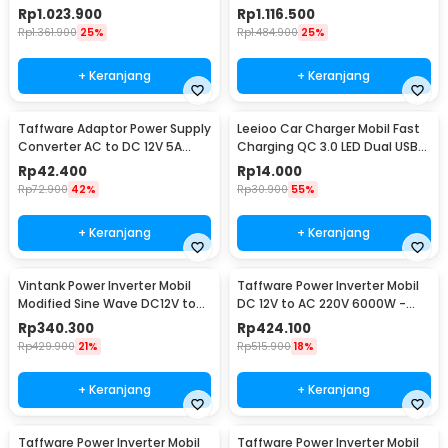
220V 3000W - NBQ3000W
220V 3000W - NBQ3000W
Rp
1.023.900
Rp
1.116.500
Rp
1.361.900
25%
Rp
1.484.900
25%
+ Keranjang
+ Keranjang
Taffware Adaptor Power Supply
Leeioo Car Charger Mobil Fast
Converter AC to DC 12V 5A
Charging QC 3.0 LED Dual USB
Cigarette Port - XH213
Port 2.4A - LE001
Rp
42.400
Rp
14.000
Rp
72.900
42%
Rp
30.900
55%
+ Keranjang
+ Keranjang
Vintank Power Inverter Mobil
Taffware Power Inverter Mobil
Modified Sine Wave DC12V to
DC 12V to AC 220V 6000W -
AC220V 4000W - CMZ-4000
Q6000
Rp
340.300
Rp
424.100
Rp
429.900
21%
Rp
515.900
18%
+ Keranjang
+ Keranjang
Taffware Power Inverter Mobil
Taffware Power Inverter Mobil