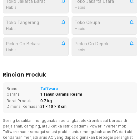
Toko Jakarta Barat
Toko Jakarta Utara
Habis
Habis
Toko Tangerang
Toko Cikupa
Habis
Habis
Pick n Go Bekasi
Pick n Go Depok
Habis
Habis
Rincian Produk
Brand
Taffware
Garansi
1 Tahun Garansi Resmi
Berat Produk
0.7 kg
Dimensi Kemasan
21
x
16
x
8
cm
Sering kesulitan menggunakan perangkat elektronik saat berada di
perjalanan, camping, atau ketika listrik padam? Power inverter mobil
Taffware hadir sebagai solusi praktis untuk mengubah arus DC dari aki
kendaraan menjadi arus AC yang dapat digunakan berbagai perangkat