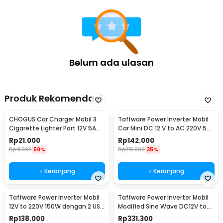
Belum ada ulasan
Produk Rekomendasi
CHOGUS Car Charger Mobil 3
Taffware Power Inverter Mobil
Cigarette Lighter Port 12V 5A
Car Mini DC 12 V to AC 220V 5V
60W - BM-001
USB 150W - T150W
Rp
21.000
Rp
142.000
Rp
41.900
50%
Rp
215.900
35%
+ Keranjang
+ Keranjang
Taffware Power Inverter Mobil
Taffware Power Inverter Mobil
12V to 220V 150W dengan 2 USB
Modified Sine Wave DC12V to
Port - PI-150W
AC220V 2000W - ZX-2000E
Rp
138.000
Rp
331.300