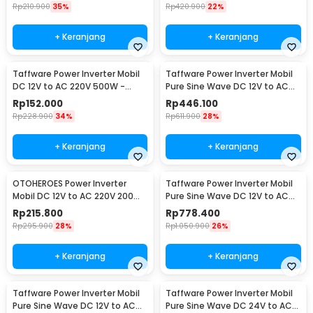
Rp
210.900
35%
Rp
420.900
22%
+ Keranjang
+ Keranjang
Taffware Power Inverter Mobil
Taffware Power Inverter Mobil
DC 12V to AC 220V 500W -
Pure Sine Wave DC 12V to AC
SAA-500A
220V 1000W - NBQ1000W
Rp
152.000
Rp
446.100
Rp
228.900
34%
Rp
611.900
28%
+ Keranjang
+ Keranjang
OTOHEROES Power Inverter
Taffware Power Inverter Mobil
Mobil DC 12V to AC 220V 200W
Pure Sine Wave DC 12V to AC
- E8981
220V 2000W - NBQ2000W
Rp
215.800
Rp
778.400
Rp
295.900
28%
Rp
1.050.900
26%
+ Keranjang
+ Keranjang
Taffware Power Inverter Mobil
Taffware Power Inverter Mobil
Pure Sine Wave DC 12V to AC
Pure Sine Wave DC 24V to AC