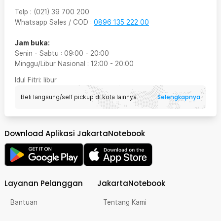
Telp
:
(021) 39 700 200
Whatsapp Sales / COD
:
0896 135 222 00
Jam buka:
Senin - Sabtu
:
09:00
-
20:00
Minggu/Libur Nasional
:
12:00
-
20:00
Idul Fitri
: libur
Selengkapnya
Beli langsung/self pickup di kota lainnya
Download Aplikasi JakartaNotebook
Layanan Pelanggan
JakartaNotebook
Bantuan
Tentang Kami