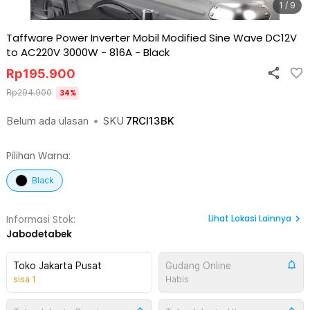
1 / 9
Taffware Power Inverter Mobil Modified Sine Wave DC12V
to AC220V 3000W - 816A
-
Black
Rp
195.900
Rp
294.900
34
%
Belum ada ulasan
•
SKU
7RCI13BK
Pilihan Warna:
Black
Lihat
Lokasi Lainnya
Informasi Stok:
Jabodetabek
Toko Jakarta Pusat
Gudang Online
sisa
1
Habis