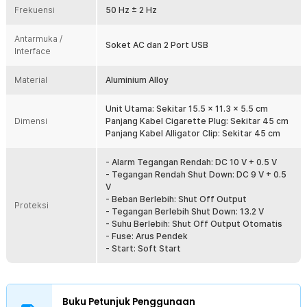
Power inverter ini memiliki daya nominal 300 W untuk penggunaan
Frekuensi
50 Hz ± 2 Hz
kontinu sehingga ideal untuk berbagai perangkat elektronik
berdaya rendah hingga menengah. Daya puncak hingga 3000 W
Antarmuka /
membantu mengakomodasi lonjakan daya sesaat (surge) saat
Soket AC dan 2 Port USB
Interface
beberapa perangkat pertama kali dinyalakan. Informasi ini penting
agar pengguna dapat memilih perangkat yang sesuai dan
memperoleh performa inverter secara optimal.
Material
Aluminium Alloy
Dual USB untuk Pengisian Gadget
Selain soket AC, inverter juga dilengkapi 2 port USB dengan output
Unit Utama: Sekitar 15.5 x 11.3 x 5.5 cm
Dimensi
hingga 5 V 4.2 A untuk mengisi daya smartphone, tablet, GPS,
Panjang Kabel Cigarette Plug: Sekitar 45 cm
kamera, maupun perangkat USB lainnya. Anda dapat mengisi
Panjang Kabel Alligator Clip: Sekitar 45 cm
beberapa perangkat sekaligus tanpa adaptor tambahan. Kehadiran
port USB membuat penggunaan menjadi lebih praktis selama
- Alarm Tegangan Rendah: DC 10 V + 0.5 V
perjalanan.
- Tegangan Rendah Shut Down: DC 9 V + 0.5
V
Proteksi Kelistrikan Lengkap
- Beban Berlebih: Shut Off Output
Keamanan menjadi salah satu keunggulan utama inverter ini.
Proteksi
- Tegangan Berlebih Shut Down: 13.2 V
Dilengkapi proteksi overload, over voltage, low voltage, overheat,
- Suhu Berlebih: Shut Off Output Otomatis
short circuit fuse, serta fitur soft start untuk menjaga kestabilan saat
- Fuse: Arus Pendek
perangkat mulai digunakan. Sistem kipas pendingin internal
- Start: Soft Start
membantu menjaga suhu kerja tetap optimal sehingga umur
perangkat menjadi lebih panjang.
Material Aluminium Alloy yang Kokoh
Menggunakan bodi berbahan aluminium alloy yang lebih kuat
Buku Petunjuk Penggunaan