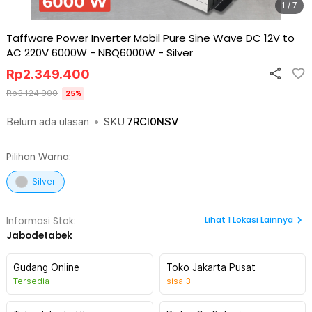
1 / 7
Taffware Power Inverter Mobil Pure Sine Wave DC 12V to
AC 220V 6000W - NBQ6000W
-
Silver
Rp
2.349.400
Rp
3.124.900
25
%
Belum ada ulasan
•
SKU
7RCI0NSV
Pilihan Warna:
Silver
Lihat
1
Lokasi Lainnya
Informasi Stok:
Jabodetabek
Gudang Online
Toko Jakarta Pusat
Tersedia
sisa
3