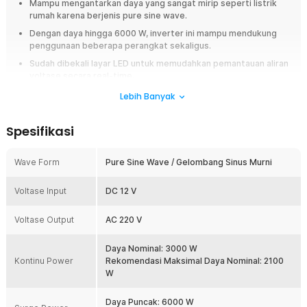
Mampu mengantarkan daya yang sangat mirip seperti listrik
rumah karena berjenis pure sine wave.
Dengan daya hingga 6000 W, inverter ini mampu mendukung
penggunaan beberapa perangkat sekaligus.
Sudah dibekali layar LED untuk memudahkan pemantauan aliran
voltase secara real-time.
Keamanan penggunaan terjamin melalui indikator power fault,
Lebih Banyak
alarm, dan proteksi kelistrikan lainnya.
Spesifikasi
Overview
Sedang bepergian tetapi harus mengisi daya laptop, kamera, atau
Wave Form
Pure Sine Wave / Gelombang Sinus Murni
perangkat elektronik lainnya? Kini Anda tidak perlu lagi khawatir
kehabisan sumber listrik. Power inverter mobil Pure Sine Wave dari
Taffware mengubah arus DC 12 V dari aki kendaraan menjadi AC 220 V
Voltase Input
DC 12 V
yang stabil sehingga berbagai perangkat elektronik dapat digunakan
dengan aman. Cocok untuk kebutuhan perjalanan, pekerjaan lapangan,
Voltase Output
AC 220 V
camping, hingga sebagai sumber listrik cadangan saat terjadi
pemadaman.
Daya Nominal: 3000 W
Kontinu Power
Rekomendasi Maksimal Daya Nominal: 2100
Fitur
W
Inverter Berjenis Pure Sine Wave
Daya Puncak: 6000 W
Menggunakan teknologi Pure Sine Wave yang menghasilkan