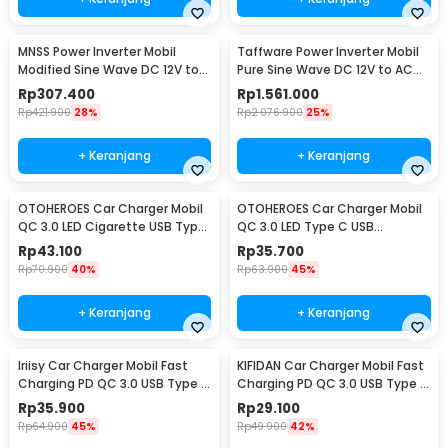
MNSS Power Inverter Mobil
Taffware Power Inverter Mobil
Modified Sine Wave DC 12V to
Pure Sine Wave DC 12V to AC
AC 220V 4000W - Q4000
220V 5500W - CJ-5500Q
Rp
307.400
Rp
1.561.000
Rp
421.900
28%
Rp
2.076.900
25%
+ Keranjang
+ Keranjang
OTOHEROES Car Charger Mobil
OTOHEROES Car Charger Mobil
QC 3.0 LED Cigarette USB Type
QC 3.0 LED Type C USB
C 6.5A 66W - M7
Cigarette 2.4A 22.5W - M7
Rp
43.100
Rp
35.700
Rp
70.900
40%
Rp
63.900
45%
+ Keranjang
+ Keranjang
Iriisy Car Charger Mobil Fast
KIFIDAN Car Charger Mobil Fast
Charging PD QC 3.0 USB Type C
Charging PD QC 3.0 USB Type C
A 2.4A 54W - PD20W
1.6A 20W - BK358
Rp
35.900
Rp
29.100
Rp
64.900
45%
Rp
49.900
42%