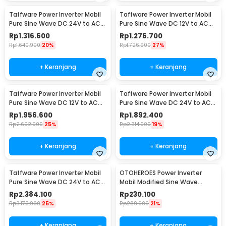
Taffware Power Inverter Mobil
Taffware Power Inverter Mobil
Pure Sine Wave DC 24V to AC
Pure Sine Wave DC 12V to AC
220V 4000W - NBQ4000W
220V 4000W - NBQ4000W
Rp
1.316.600
Rp
1.276.700
Rp
1.640.900
20%
Rp
1.726.900
27%
+ Keranjang
+ Keranjang
Taffware Power Inverter Mobil
Taffware Power Inverter Mobil
Pure Sine Wave DC 12V to AC
Pure Sine Wave DC 24V to AC
220V 5000W - NBQ5000W
220V 5000W - NBQ5000W
Rp
1.956.600
Rp
1.892.400
Rp
2.602.900
25%
Rp
2.314.900
19%
+ Keranjang
+ Keranjang
Taffware Power Inverter Mobil
OTOHEROES Power Inverter
Pure Sine Wave DC 24V to AC
Mobil Modified Sine Wave
220V 6000W - NBQ6000W
DC12V to AC220V 300W - E8982
Rp
2.384.100
Rp
230.100
Rp
3.170.900
25%
Rp
289.900
21%
+ Keranjang
+ Keranjang