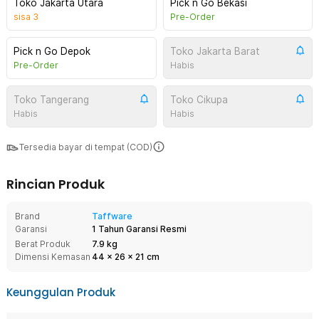
Toko Jakarta Utara
Pick n Go Bekasi
sisa
3
Pre-Order
Pick n Go Depok
Toko Jakarta Barat
Pre-Order
Habis
Toko Tangerang
Toko Cikupa
Habis
Habis
Tersedia bayar di tempat (COD)
Rincian Produk
Brand
Taffware
Garansi
1 Tahun Garansi Resmi
Berat Produk
7.9 kg
Dimensi Kemasan
44
x
26
x
21
cm
Keunggulan Produk