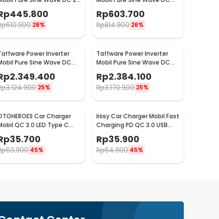
to AC 220V 1000W -
12V to AC 220V 1600W -
Rp
445.800
Rp
603.700
NBQ1000
NBQ1600W
Rp
610.900
Rp
814.900
28%
26%
Taffware Power Inverter
Taffware Power Inverter
Mobil Pure Sine Wave DC
Mobil Pure Sine Wave DC
12V to AC 220V 6000W -
24V to AC 220V 6000W -
Rp
2.349.400
Rp
2.384.100
NBQ6000W
NBQ6000W
Rp
3.124.900
Rp
3.170.900
25%
25%
OTOHEROES Car Charger
Iriisy Car Charger Mobil Fast
Mobil QC 3.0 LED Type C
Charging PD QC 3.0 USB
USB Cigarette 2.4A 22.5W -
Type C A 2.4A 54W -
Rp
35.700
Rp
35.900
M7
PD20W
Rp
63.900
Rp
64.900
45%
45%