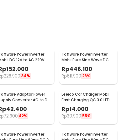
Taffware Power Inverter
Taffware Power Inverter
Mobil DC 12V to AC 220V
Mobil Pure Sine Wave DC
500W - SAA-500A
12V to AC 220V 1000W -
Rp
152.000
Rp
446.100
NBQ1000W
Rp
228.900
Rp
611.900
34%
28%
Taffware Adaptor Power
Leeioo Car Charger Mobil
Supply Converter AC to DC
Fast Charging QC 3.0 LED
12V 5A Cigarette Port -
Dual USB Port 2.4A - LE001
Rp
42.400
Rp
14.000
XH213
Rp
72.900
Rp
30.900
42%
55%
Taffware Power Inverter
Taffware Power Inverter
Mobil Pure Sine Wave DC 24
Mobil Pure Sine Wave DC