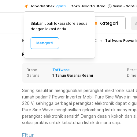
Jabodetabek
ganti
Toko Jakarta Utara
Toko Tangerang
Kategori
A
Silakan ubah lokasi store sesuai
Toko Cikupa
dengan lokasi Anda.
Pick n Go Jakarta Barat
Senin - J
Hobby
Mobil
Car Inverter DC-AC
Taffware Power 
Mengerti
Pick n Go Bekasi
Senin - Jumat (08
Pick n Go Depok
Senin - Jumat (08
Rincian Produk
Toko Jakarta Pusat
Senin - Sabtu
Brand
Taffware
Berat
Toko Jakarta Barat
Senin - Sabtu
Garansi
1 Tahun Garansi Resmi
Dime
Toko Jakarta Utara
Toko Tangerang
Sering kesulitan menggunakan perangkat elektronik saat be
rumah padam? Power Inverter Mobil Pure Sine Wave ini
Toko Cikupa
220 V, sehingga berbagai perangkat elektronik dapat dig
Pick n Go Jakarta Barat
Senin - J
Pure Sine Wave menghasilkan gelombang listrik menyerupai
perangkat elektronik sensitif. Dengan desain kokoh dan sis
Pick n Go Bekasi
Senin - Jumat (08
solusi praktis untuk kebutuhan listrik di mana saja.
Pick n Go Depok
Senin - Jumat (08
Fitur