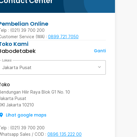
Contact Center
Pembelian Online
Telp : (021) 39 700 200
Customer Service (WA) :
0899 721 7050
Toko Kami
Jabodetabek
Ganti
Lokasi
Jakarta Pusat
Toko
Bendungan Hilir Raya Blok G1 No. 10
Jakarta Pusat
DKI Jakarta
10210
Lihat google maps
Telp
:
(021) 39 700 200
Whatsapp Sales / COD
:
0896 135 222 00