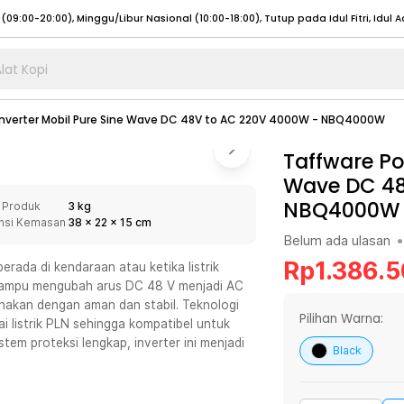
lat Kopi
umat (07:00 - 20:00), Sabtu - Minggu (08:00 - 20:00), Tutup pada Idul Fitri
Sele
Inverter Mobil Pure Sine Wave DC 48V to AC 220V 4000W - NBQ4000W
:00 - 20:00), Sabtu - Minggu/ Libur Nasional (08:00 - 17:00)
Selengkapnya
:00 - 20:00), Sabtu - Minggu/ Libur Nasional (08:00 - 17:00)
Taffware Po
Selengkapnya
Wave DC 48
 (09:00-20:00), Minggu/Libur Nasional (12:00-20:00), Tutup pada Idul Fitri
Sele
NBQ4000W
 Produk
3 kg
 (09:00-20:00), Minggu/Libur Nasional (12:00-20:00), Tutup pada Idul Fitri
Sele
nsi Kemasan
38
x
22
x
15
cm
Belum ada ulasan
•
Rp
1.386.
rada di kendaraan atau ketika listrik
 mampu mengubah arus DC 48 V menjadi AC
unakan dengan aman dan stabil. Teknologi
umat (07:00 - 20:00), Sabtu - Minggu (08:00 - 20:00), Tutup pada Idul Fitri
Sele
Pilihan Warna:
 listrik PLN sehingga kompatibel untuk
tem proteksi lengkap, inverter ini menjadi
:00 - 20:00), Sabtu - Minggu/ Libur Nasional (08:00 - 17:00)
Selengkapnya
Black
:00 - 20:00), Sabtu - Minggu/ Libur Nasional (08:00 - 17:00)
Selengkapnya