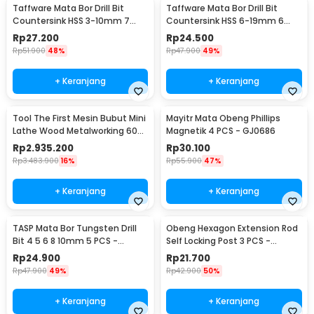
Taffware Mata Bor Drill Bit
Taffware Mata Bor Drill Bit
Countersink HSS 3-10mm 7
Countersink HSS 6-19mm 6
PCS - QST-K13
PCS - BT3
Rp
27.200
Rp
24.500
Rp
51.900
48%
Rp
47.900
49%
+ Keranjang
+ Keranjang
Tool The First Mesin Bubut Mini
Mayitr Mata Obeng Phillips
Lathe Wood Metalworking 60W
Magnetik 4 PCS - GJ0686
- TZ20002MG
Rp
2.935.200
Rp
30.100
Rp
3.483.900
16%
Rp
55.900
47%
+ Keranjang
+ Keranjang
TASP Mata Bor Tungsten Drill
Obeng Hexagon Extension Rod
Bit 4 5 6 8 10mm 5 PCS -
Self Locking Post 3 PCS -
MGDK002
HT43401-3P
Rp
24.900
Rp
21.700
Rp
47.900
49%
Rp
42.900
50%
+ Keranjang
+ Keranjang