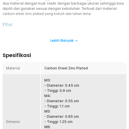
dua material dengan kuat. Hadir dengan berbagai ukuran sehingga bisa
dipilih dan gunakan sesuai dengan kebutuhan. Terbuat dari material
carbon steel zinc plated yang kokoh dan tahan lama.
Fitur
Pemasangan dari Satu Sisi
Lebih Banyak
Rivet nut digunakan ketika sulit atau tidak mungkin memasang baut
dan mur dari kedua sisi material. Memberikan solusi efektif untuk
menyediakan titik pengencangan pada bahan yang sulit
Spesifikasi
dijangkau seperti di dalam panel kendaraan atau struktur yang sulit
diakses dari sisi belakang.
Material
Carbon Steel Zinc Plated
Stabil dan Kokoh Permanen
Setelah dipasang, rivet nut memberikan pemasangan permanen di
dalam lubang yang dibor sebelumnya pada material. Memberikan
M3:
keamanan dan stabilitas dalam jangka waktu yang lama.
- Diameter: 0.45 cm
- Tinggi: 0.9 cm
Fleksibilitas Penggunaan
M4:
Anda bisa menggunakan rivet nut untuk berbagai aplikasi termasuk
- Diameter: 0.55 cm
di industri otomotif, manufaktur, konstruksi, dan lainnya. Rivet nut
- Tinggi: 1.1 cm
memberikan solusi yang fleksibel untuk berbagai kebutuhan
M5:
pengencangan.
- Diameter: 0.65 cm
Dimensi
- Tinggi: 1.25 cm
Ukuran yang Beragam
M6:
Anda akan mendapatkan rivet nut dengan ukuran yang beragam