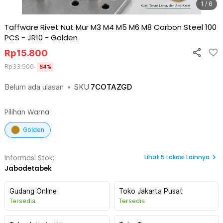
1 / 6
Taffware Rivet Nut Mur M3 M4 M5 M6 M8 Carbon Steel 100
PCS - JR10
-
Golden
Rp
15.800
Rp
33.900
54
%
Belum ada ulasan
•
SKU
7COTAZGD
Pilihan Warna:
Golden
Lihat
5
Lokasi Lainnya
Informasi Stok:
Jabodetabek
Gudang Online
Toko Jakarta Pusat
Tersedia
Tersedia