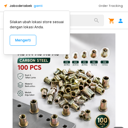
Jabodetabek
ganti
Order Tracking
Alat Kopi
Silakan ubah lokasi store sesuai
dengan lokasi Anda.
Mengerti