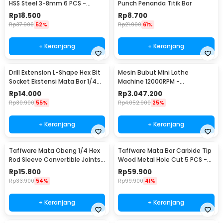
HSS Steel 3-8mm 6 PCS -
Punch Penanda Titik Bor
DW1369
Rp
18.500
Rp
8.700
Rp
37.900
52%
Rp
21.900
61%
+ Keranjang
+ Keranjang
Drill Extension L-Shape Hex Bit
Mesin Bubut Mini Lathe
Socket Ekstensi Mata Bor 1/4
Machine 12000RPM -
Inch - 105
TZ20002MR
Rp
14.000
Rp
3.047.200
Rp
30.900
55%
Rp
4.052.900
25%
+ Keranjang
+ Keranjang
Taffware Mata Obeng 1/4 Hex
Taffware Mata Bor Carbide Tip
Rod Sleeve Convertible Joints
Wood Metal Hole Cut 5 PCS -
8 PCS
EPC-PIT-20P
Rp
15.800
Rp
59.900
Rp
33.900
54%
Rp
99.900
41%
+ Keranjang
+ Keranjang