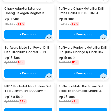
Chuck Adapter Extender
Taffware Chuck Mata Bor Drill
Obeng Hexagon Magnetik
Brass Collet 11 PCS - DMPJ-31
Shank 1/4 Inch
Rp
11.500
Rp
10.300
Rp
26.900
58%
Rp
24.900
59%
+ Keranjang
+ Keranjang
Taffware Mata Bor Power Drill
Taffware Penjepit Mata Bor Drill
Bits Titanium Coated 50 PCS -
Bit Quick Change 1/4Inch Hex
DW1361
Shank - 2054A
Rp
16.800
Rp
19.000
Rp
35.900
54%
Rp
38.900
52%
+ Keranjang
+ Keranjang
HILDA Bor Listrik Mini Rotary Drill
Taffware Mata Bor Power Drill
Tool 3.2mm 18V 18000RPM -
Steel Titanium Hex Shank 13
JD5202
PCS - SV-VDB13
Rp
150.600
Rp
26.000
Rp
226.900
34%
Rp
49.900
48%