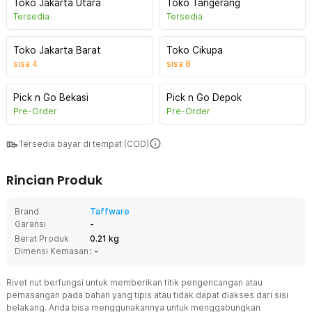
Toko Jakarta Utara
Toko Tangerang
Tersedia
Tersedia
Toko Jakarta Barat
Toko Cikupa
sisa
4
sisa
8
Pick n Go Bekasi
Pick n Go Depok
Pre-Order
Pre-Order
Tersedia bayar di tempat (COD)
Rincian Produk
Brand
Taffware
Garansi
-
Berat Produk
0.21 kg
Dimensi Kemasan
: -
Rivet nut berfungsi untuk memberikan titik pengencangan atau
pemasangan pada bahan yang tipis atau tidak dapat diakses dari sisi
belakang. Anda bisa menggunakannya untuk menggabungkan