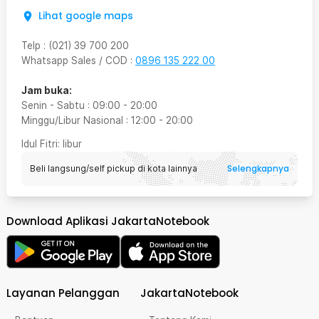
Lihat google maps
Telp
:
(021) 39 700 200
Whatsapp Sales / COD
:
0896 135 222 00
Jam buka:
Senin - Sabtu
:
09:00
-
20:00
Minggu/Libur Nasional
:
12:00
-
20:00
Idul Fitri
: libur
Selengkapnya
Beli langsung/self pickup di kota lainnya
Download Aplikasi JakartaNotebook
Layanan Pelanggan
JakartaNotebook