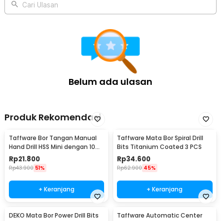
Cari Ulasan
Belum ada ulasan
Produk Rekomendasi
Taffware Bor Tangan Manual
Taffware Mata Bor Spiral Drill
Hand Drill HSS Mini dengan 10
Bits Titanium Coated 3 PCS
Mata Bor - 3003
Rp
21.800
Rp
34.600
Rp
43.900
51%
Rp
62.900
45%
+ Keranjang
+ Keranjang
DEKO Mata Bor Power Drill Bits
Taffware Automatic Center