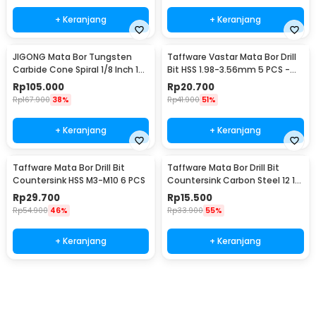
+ Keranjang
+ Keranjang
JIGONG Mata Bor Tungsten
Taffware Vastar Mata Bor Drill
Carbide Cone Spiral 1/8 Inch 10
Bit HSS 1.98-3.56mm 5 PCS -
PCS - JG8
SV-VDB26
Rp
105.000
Rp
20.700
Rp
167.900
38%
Rp
41.900
51%
+ Keranjang
+ Keranjang
Taffware Mata Bor Drill Bit
Taffware Mata Bor Drill Bit
Countersink HSS M3-M10 6 PCS
Countersink Carbon Steel 12 16
19mm 3 PCS
Rp
29.700
Rp
15.500
Rp
54.900
46%
Rp
33.900
55%
+ Keranjang
+ Keranjang
Beli Sekarang