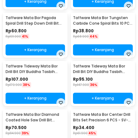
+ Keranjang
+ Keranjang
Taffware Mata Bor Pagoda
Taffware Mata Bor Tungsten
Spiral Drill Step Down Drill Bit
Carbide Cone Spiral Bits 10 PCS
Tipe 2 5 PCS - BIHH463A
- GJ0106
Rp
60.800
Rp
38.800
Rp
101.900
41%
Rp
68.900
44%
+ Keranjang
+ Keranjang
Taffware Tideway Mata Bor
Taffware Tideway Mata Bor
Drill Bit DIY Buddha Tasbih
Drill Bit DIY Buddha Tasbih
Beads 2mm 2 PCS 8mm
Beads 2mm 2 PCS 12mm
Rp
107.000
Rp
95.100
Rp
170.900
38%
Rp
147.900
36%
+ Keranjang
+ Keranjang
Taffware Mata Bor Diamond
Taffware Mata Bor Center Drill
Coated Hole Saw Drill Bit
Bits Set Precision 6 PCS - SV-
6mm-50mm 15 PCS - GJ0105
VDB25
Rp
70.500
Rp
34.400
Rp
114.900
39%
Rp
61.900
45%