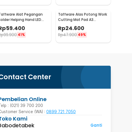
Taffware Alat Pegangan
Taffware Alas Potong Work
Solder Helping Hand LED
Cutting Mat Pad A3
Kaca Pembesar 3.5X - TE-
45x30cm
Rp
59.400
Rp
24.600
801
Rp
99.900
Rp
47.900
41%
49%
Contact Center
Pembelian Online
Telp : (021) 39 700 200
Customer Service (WA) :
0899 721 7050
Toko Kami
Jabodetabek
Ganti