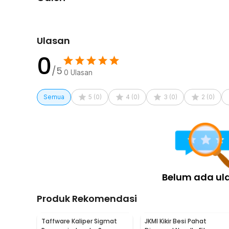
Rincian yang Anda dapatkan untuk pembelian produk ini
100 x Sekrup M2 4 mm
100 x Sekrup M2 5 mm
Ulasan
100 x Sekrup M2 6 mm
100 x Sekrup M2 8 mm
0
100 x Sekrup M2 10 mm
/5
0
Ulasan
100 x Sekrup M2 12 mm
100 x Sekrup M2 16 mm
100 x Sekrup M2 20 mm
Semua
5
(
0
)
4
(
0
)
3
(
0
)
2
(
0
)
1 x Kotak Penyimpanan
Belum ada ul
Produk Rekomendasi
Taffware Kaliper Sigmat
JKMI Kikir Besi Pahat