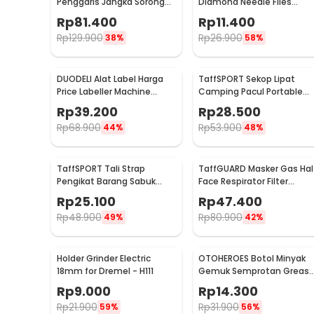
Penggaris Jangka Sorong
Diamond Needle Files
Digital LCD 150mm - SH20
Carving 5 in 1 - JM-FL1-1
Rp
81.400
Rp
11.400
Rp
129.900
Rp
26.900
38%
58%
DUODELI Alat Label Harga
TaffSPORT Sekop Lipat
Price Labeller Machine
Camping Pacul Portable
Coding - MX-5500
Tactical Survival 40cm - 10
Rp
39.200
Rp
28.500
Rp
68.900
Rp
53.900
44%
48%
TaffSPORT Tali Strap
TaffGUARD Masker Gas Hal
Pengikat Barang Sabuk
Face Respirator Filter
Cargo Belt Nylon 5M - XR2
Karbon Aktif KN95 - 6200
Rp
25.100
Rp
47.400
Rp
48.900
Rp
80.900
49%
42%
Holder Grinder Electric
OTOHEROES Botol Minyak
18mm for Dremel - H111
Gemuk Semprotan Greas
Gun 250ml - Q001
Rp
9.000
Rp
14.300
Rp
21.900
Rp
31.900
59%
56%