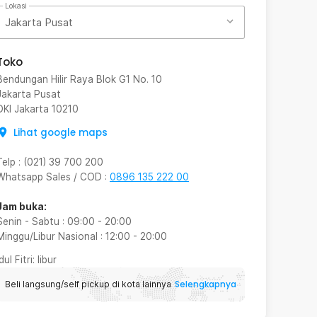
Lokasi
Jakarta Pusat
Toko
Bendungan Hilir Raya Blok G1 No. 10
Jakarta Pusat
DKI Jakarta
10210
Lihat google maps
Telp
:
(021) 39 700 200
Whatsapp Sales / COD
:
0896 135 222 00
Jam buka:
Senin - Sabtu
:
09:00
-
20:00
Minggu/Libur Nasional
:
12:00
-
20:00
Idul Fitri
: libur
Selengkapnya
Beli langsung/self pickup di kota lainnya