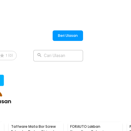
:
Beri Ulasan
1
(
0
)
Cari Ulasan
asan
Taffware Mata Bor Screw
FORAUTO Lakban