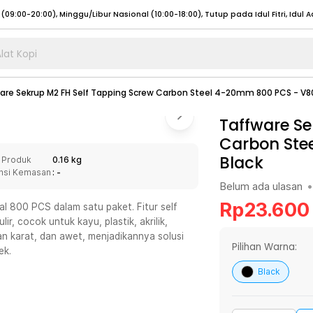
lat Kopi
umat (07:00 - 20:00), Sabtu - Minggu (08:00 - 20:00), Tutup pada Idul Fitri
Sele
are Sekrup M2 FH Self Tapping Screw Carbon Steel 4-20mm 800 PCS - V8
:00 - 20:00), Sabtu - Minggu/ Libur Nasional (08:00 - 17:00)
Selengkapnya
:00 - 20:00), Sabtu - Minggu/ Libur Nasional (08:00 - 17:00)
Taffware Se
Selengkapnya
Carbon Ste
 (09:00-20:00), Minggu/Libur Nasional (12:00-20:00), Tutup pada Idul Fitri
Sele
Black
 Produk
0.16 kg
 (09:00-20:00), Minggu/Libur Nasional (12:00-20:00), Tutup pada Idul Fitri
Sele
nsi Kemasan
: -
Belum ada ulasan
•
Rp
23.600
l 800 PCS dalam satu paket. Fitur self
r, cocok untuk kayu, plastik, akrilik,
an karat, dan awet, menjadikannya solusi
umat (07:00 - 20:00), Sabtu - Minggu (08:00 - 20:00), Tutup pada Idul Fitri
Sele
Pilihan Warna:
ek.
:00 - 20:00), Sabtu - Minggu/ Libur Nasional (08:00 - 17:00)
Selengkapnya
Black
:00 - 20:00), Sabtu - Minggu/ Libur Nasional (08:00 - 17:00)
Selengkapnya