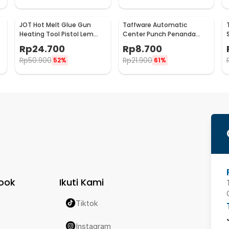
JOT Hot Melt Glue Gun
Taffware Automatic
Heating Tool Pistol Lem
Center Punch Penanda
Tembak Panas 20W - QT-
Titik Bor
Rp
24.700
Rp
8.700
302
Rp
50.900
Rp
21.900
52%
61%
ook
Ikuti Kami
Tiktok
Instagram