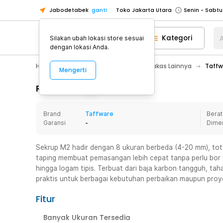
Jabodetabek
ganti
Toko Jakarta Utara
Toko Tangerang
Kategori
A
Silakan ubah lokasi store sesuai
Toko Cikupa
dengan lokasi Anda.
Pick n Go Jakarta Barat
Senin - J
Home Appliance
Perkakas
Perkakas Lainnya
Taffw
Mengerti
Pick n Go Bekasi
Senin - Jumat (08
Pick n Go Depok
Senin - Jumat (08
Rincian Produk
Toko Jakarta Pusat
Senin - Sabtu
Brand
Taffware
Berat
Toko Jakarta Barat
Senin - Sabtu
Garansi
-
Dime
Toko Jakarta Utara
Toko Tangerang
Sekrup M2 hadir dengan 8 ukuran berbeda (4-20 mm), tota
taping membuat pemasangan lebih cepat tanpa perlu bor uli
Toko Cikupa
hingga logam tipis. Terbuat dari baja karbon tangguh, tah
Pick n Go Jakarta Barat
Senin - J
praktis untuk berbagai kebutuhan perbaikan maupun proy
Pick n Go Bekasi
Senin - Jumat (08
Fitur
Pick n Go Depok
Senin - Jumat (08
Banyak Ukuran Tersedia