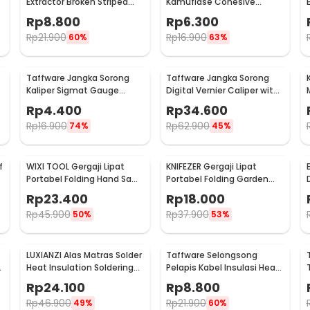
Extractor Broken Striped
Kamuflase Cohesive
Screw Remover 4 PCS - S2
Bandage Tape Hunting
Rp
8.800
Rp
6.300
4.5M 50mm - H10
Rp
21.900
Rp
16.900
60%
63%
Taffware Jangka Sorong
Taffware Jangka Sorong
Kaliper Sigmat Gauge
Digital Vernier Caliper with
1
Micrometer 150mm - QST-
LCD Screen 150mm - JIGO-
Rp
4.400
Rp
34.600
600
150
Rp
16.900
Rp
62.900
74%
45%
f
WIXI TOOL Gergaji Lipat
KNIFEZER Gergaji Lipat
Portabel Folding Hand Saw
Portabel Folding Garden
39cm - JSZ-002
Hand Saw - LA145
Rp
23.400
Rp
18.000
Rp
45.900
Rp
37.900
50%
53%
LUXIANZI Alas Matras Solder
Taffware Selongsong
e
Heat Insulation Soldering
Pelapis Kabel Insulasi Heat
Mat 340x230mm - S-120B
Shrink Tube 127 PCS - RSG-
Rp
24.100
Rp
8.800
AHZ
Rp
46.900
Rp
21.900
49%
60%