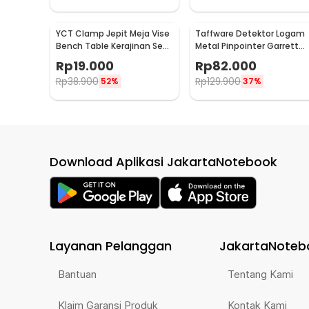
YCT Clamp Jepit Meja Vise
Taffware Detektor Logam
Bench Table Kerajinan Seni
Metal Pinpointer Garrett
Perhiasan 25mm - QST
Waterproof - 1166000
Rp
19.000
Rp
82.000
Rp
38.900
Rp
129.900
52%
37%
Download Aplikasi JakartaNotebook
Layanan Pelanggan
JakartaNoteb
Bantuan
Tentang Kami
Klaim Garansi Produk
Kontak Kami