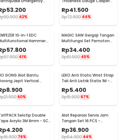
Earthquake Emergency
Thickness Gauge Caliper
Outdoor Survival - JT21
Carbon Fiber 0-12.7mm -
Rp
53.200
Rp
41.500
TDT25
Rp
90.900
Rp
72.900
42%
44%
KNIFEZER 10-in-1 EDC
MAGIC SAW Gergaji Tangan
Multifunctional Hammer
Multifungsi Set Pemotong
Tool for Camping Survival -
Kayu Besi
Rp
57.800
Rp
34.400
WL-9003
Rp
97.900
Rp
61.900
41%
45%
BO GONG Alat Bantu
LEKO Anti Static Wrist Strap
Dorong Jepit Vertical
Tali Anti Listrik Statis 1M -
Toggle Clamp Hold Down
ESD
Rp
8.900
Rp
5.400
Handle - GH-13009
Rp
21.900
Rp
15.900
60%
67%
TaffPACK Selotip Double
Alat Reparasi Servis Jam
Tape Acrylic 3M 8mm - SC-
Tangan Set 16 PCS -
3M
WW082
Rp
4.200
Rp
36.900
Rp
16.900
Rp
64.900
76%
44%