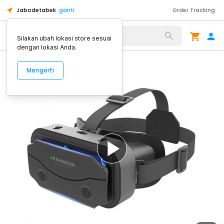
Jabodetabek
ganti
Order Tracking
Alat Kopi
Silakan ubah lokasi store sesuai
dengan lokasi Anda.
Mengerti