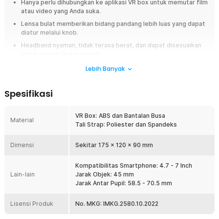
Hanya perlu dihubungkan ke aplikasi VR box untuk memutar film
atau video yang Anda suka.
Lensa bulat memberikan bidang pandang lebih luas yang dapat
diatur melalui knob.
Headband nyaman, tidak terasa berat, dan dapat disesuaikan
untuk semua ukuran kepala.
Dapat digunakan untuk ponsel dengan panjang 4.7 hingga 7
Lebih Banyak
Inch.
Spesifikasi
Overview
Saatnya menikmati sensasi 3D virtual reality lewat smartphone
VR Box: ABS dan Bantalan Busa
menggunakan VR box dari Taffware Shinecon. Terbuat dari material ABS
Material
Tali Strap: Poliester dan Spandeks
berkualitas yang awet dan tahan lama, serta dilengkapi tali elastis yang
mudah dikaitkan di kepala dengan nyaman. Nikmati sensasi 3D VR di
rumah dan di mana saja dengan VR box seri SC-G13 dari
Dimensi
Sekitar 175 x 120 x 90 mm
Taffware Shinecon sekarang juga!
Kompatibilitas Smartphone: 4.7 - 7 Inch
Fitur
Lain-lain
Jarak Objek: 45 mm
Jarak Antar Pupil: 58.5 - 70.5 mm
Mudah Digunakan
Untuk menikmati 3D virtual reality dengan VR box ini sangatlah
Lisensi Produk
No. MKG: IMKG.2580.10.2022
mudah, cukup mendownload aplikasi VR box dan putar film atau
video yang Anda suka. Kemudian selipkan di bagian depan VR box.