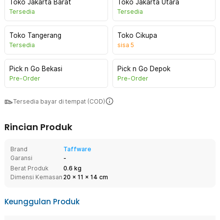
Toko Jakarta Barat
Toko Jakarta Utara
Tersedia
Tersedia
Toko Tangerang
Toko Cikupa
Tersedia
sisa
5
Pick n Go Bekasi
Pick n Go Depok
Pre-Order
Pre-Order
Tersedia bayar di tempat (COD)
Rincian Produk
Brand
Taffware
Garansi
-
Berat Produk
0.6 kg
Dimensi Kemasan
20
x
11
x
14
cm
Keunggulan Produk