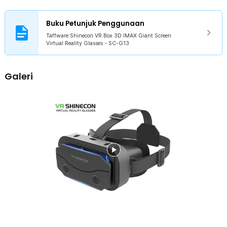
Setelah itu, rasakan sensasinya!
Bidang Pandang Lebih Luas
Buku Petunjuk Penggunaan
Lensa yang digunakan memiliki bentuk bulat untuk memberikan
Taffware Shinecon VR Box 3D IMAX Giant Screen
ruang penglihatan yang lebih luas. Di bagian atas VR box terdapat
Virtual Reality Glasses - SC-G13
knob pengaturan posisi lensa untuk menambah kenyamanan
menonton.
Desain Ergonomis
Galeri
VR box ini memiliki tingkat kenyamanan yang luar biasa. Desain
headband membuatnya sangat nyaman dan tidak membuat kepala
terasa berat, terutama saat memakainya dalam waktu yang lama.
Kesesuaian
Anda dapat menggunakan VR box untuk semua jenis smartphone
dengan ukuran panjang diagonal 4.7 hingga 7 Inch. Bagian tali strap
VR box ini juga dapat disesuaikan dengan ukuran kepala.
Kelengkapan Produk
Rincian yang Anda dapatkan untuk pembelian produk ini:
1 x Taffware Shinecon VR Box 3D IMAX Giant Screen Virtual
Reality Glasses - SC-G13
1 x Kain Microfiber
1 x Panduan Penggunaan