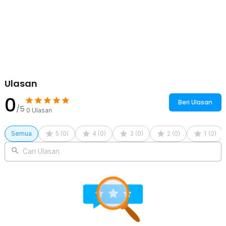
Ulasan
0
Beri Ulasan
/5
0
Ulasan
Semua
5
(
0
)
4
(
0
)
3
(
0
)
2
(
0
)
1
(
0
)
Cari Ulasan