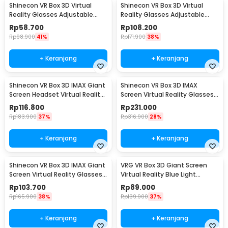
Shinecon VR Box 3D Virtual
Shinecon VR Box 3D Virtual
Reality Glasses Adjustable
Reality Glasses Adjustable
Panoramic - SC-G05A
Panoramic - SC-G04
Rp
58.700
Rp
108.200
Rp
98.900
41%
Rp
171.900
38%
+ Keranjang
+ Keranjang
Shinecon VR Box 3D IMAX Giant
Shinecon VR Box 3D IMAX
Screen Headset Virtual Reality
Screen Virtual Reality Glasses
Glasses - SC-G15
With Headphone - SC-G15E
Rp
116.800
Rp
231.000
Rp
183.900
37%
Rp
316.900
28%
+ Keranjang
+ Keranjang
Shinecon VR Box 3D IMAX Giant
VRG VR Box 3D Giant Screen
Screen Virtual Reality Glasses -
Virtual Reality Blue Light
SC-G06A
Glasses - Pro-X7
Rp
103.700
Rp
89.000
Rp
165.900
38%
Rp
139.900
37%
+ Keranjang
+ Keranjang