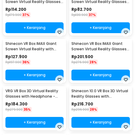
Screen Virtual Reality Glasses -
Screen Virtual Reality Glasses -
SC-G15
SC-G06B
Rp
114.200
Rp
82.700
Rp
179.900
37%
Rp
130.900
37%
+ Keranjang
+ Keranjang
Shinecon VR Box IMAX Giant
Shinecon VR Box IMAX Giant
Screen Virtual Reality with
Screen Virtual Reality Glasses
Remote - SC-G06B
with Headset - SC-G06EB
Rp
127.900
Rp
201.500
Rp
197.900
36%
Rp
276.900
28%
+ Keranjang
+ Keranjang
VRG VR Box 3D Virtual Reality
Shinecon 10.0 VR Box 3D Virtual
Glasses with Headphone -
Reality Glasses with
VRGPRO+
Headphone - SC-G04EA
Rp
184.300
Rp
216.700
Rp
279.900
35%
Rp
296.900
28%
+ Keranjang
+ Keranjang