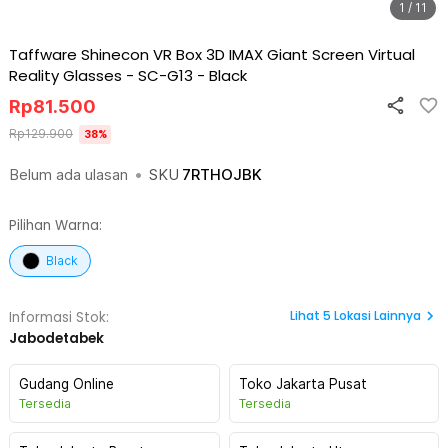
1 / 11
Taffware Shinecon VR Box 3D IMAX Giant Screen Virtual
Reality Glasses - SC-G13
-
Black
Rp
81.500
Rp
129.900
38
%
Belum ada ulasan
•
SKU
7RTHOJBK
Pilihan Warna:
Black
Lihat
5
Lokasi Lainnya
Informasi Stok:
Jabodetabek
Gudang Online
Toko Jakarta Pusat
Tersedia
Tersedia