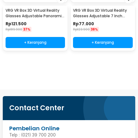
VRG VR Box 3D Virtual Reality
VRG VR Box 3D Virtual Reality
Glasses Adjustable Panoramic
Glasses Adjustable 7 Inch
AR HD - Q8
Smartphone - PRO
Rp
121.500
Rp
77.000
Rp
189.900
37%
Rp
123.900
38%
+ Keranjang
+ Keranjang
Beli Sekarang
Contact Center
Pembelian Online
Telp : (021) 39 700 200