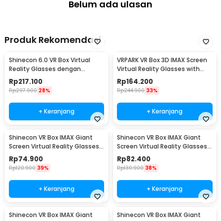
Belum ada ulasan
Produk Rekomendasi
Shinecon 6.0 VR Box Virtual
VRPARK VR Box 3D IMAX Screen
Reality Glasses dengan
Virtual Reality Glasses with
Headphone
Headphone - J20
Rp
217.100
Rp
164.200
Rp
297.900
28%
Rp
244.900
33%
+ Keranjang
+ Keranjang
Shinecon VR Box IMAX Giant
Shinecon VR Box IMAX Giant
Screen Virtual Reality Glasses -
Screen Virtual Reality Glasses -
G10
SC-G12
Rp
74.900
Rp
82.400
Rp
120.900
39%
Rp
130.900
38%
+ Keranjang
+ Keranjang
Shinecon VR Box IMAX Giant
Shinecon VR Box IMAX Giant