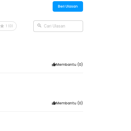
:
Beri Ulasan
1
(
0
)
Cari Ulasan
Membantu (
0
)
Membantu (
0
)