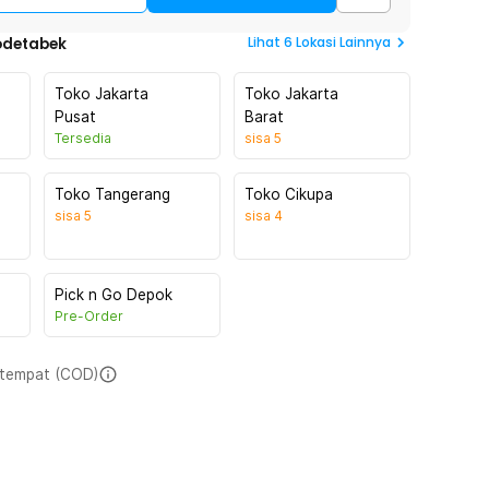
Lihat
6
Lokasi Lainnya
odetabek
Toko Jakarta
Toko Jakarta
Pusat
Barat
Tersedia
sisa
5
Toko Tangerang
Toko Cikupa
sisa
5
sisa
4
Pick n Go Depok
Pre-Order
i tempat (COD)