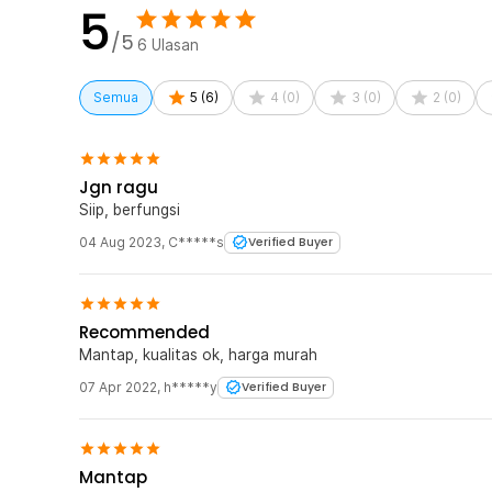
5
Rincian yang Anda dapatkan untuk pembelian produk ini
/5
1 x Taffware Solder Automatic Tin Gun 60W - GT-10
6
Ulasan
1 x Tempat Timah
Semua
5
(
6
)
4
(
0
)
3
(
0
)
2
(
0
)
Jgn ragu
Siip, berfungsi
04 Aug 2023
,
C*****s
Verified Buyer
Recommended
Mantap, kualitas ok, harga murah
07 Apr 2022
,
h*****y
Verified Buyer
Mantap