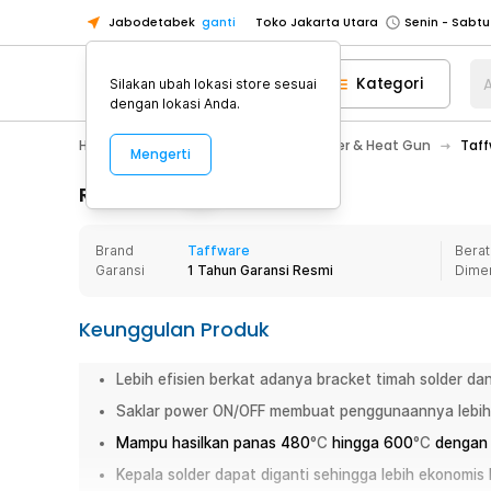
Jabodetabek
ganti
Toko Jakarta Utara
Toko Tangerang
Kategori
A
Silakan ubah lokasi store sesuai
Toko Cikupa
dengan lokasi Anda.
Pick n Go Jakarta Barat
Senin - J
Home Appliance
Perkakas
Solder & Heat Gun
Taff
Mengerti
Pick n Go Bekasi
Senin - Jumat (08
Pick n Go Depok
Senin - Jumat (08
Rincian Produk
Toko Jakarta Pusat
Senin - Sabtu
Brand
Taffware
Berat
Toko Jakarta Barat
Senin - Sabtu
Garansi
1 Tahun Garansi Resmi
Dime
Toko Jakarta Utara
Toko Tangerang
Keunggulan Produk
Toko Cikupa
Lebih efisien berkat adanya bracket timah solder da
Pick n Go Jakarta Barat
Senin - J
Saklar power ON/OFF membuat penggunaannya lebih
Pick n Go Bekasi
Senin - Jumat (08
Mampu hasilkan panas 480
°C
hingga 600
°C
dengan 
Pick n Go Depok
Senin - Jumat (08
Kepala solder dapat diganti sehingga lebih ekonomis k