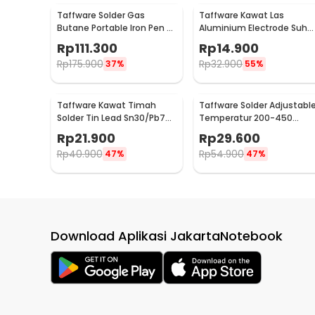
Taffware Solder Gas
Taffware Kawat Las
Butane Portable Iron Pen -
Aluminium Electrode Suhu
MT-100
Rendah 50cm 20 PCS
Rp
111.300
Rp
14.900
1.6mm - M127271
Rp
175.900
Rp
32.900
37%
55%
Taffware Kawat Timah
Taffware Solder Adjustabl
Solder Tin Lead Sn30/Pb70
Temperatur 200-450
0.3mm 50g
Derajat Celcius 220V 60W 
Rp
21.900
Rp
29.600
CS-31 B
Rp
40.900
Rp
54.900
47%
47%
Download Aplikasi JakartaNotebook