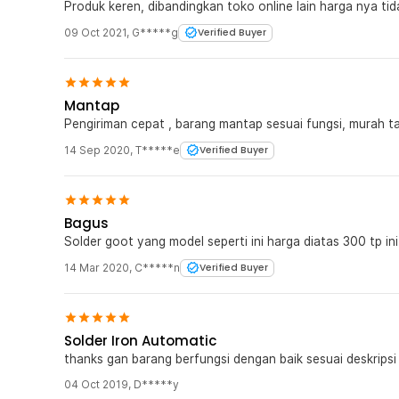
Produk keren, dibandingkan toko online lain harga nya tid
09 Oct 2021
,
G*****g
Verified Buyer
Mantap
Pengiriman cepat , barang mantap sesuai fungsi, murah t
14 Sep 2020
,
T*****e
Verified Buyer
Bagus
Solder goot yang model seperti ini harga diatas 300 tp in
14 Mar 2020
,
C*****n
Verified Buyer
Solder Iron Automatic
thanks gan barang berfungsi dengan baik sesuai deskripsi
04 Oct 2019
,
D*****y