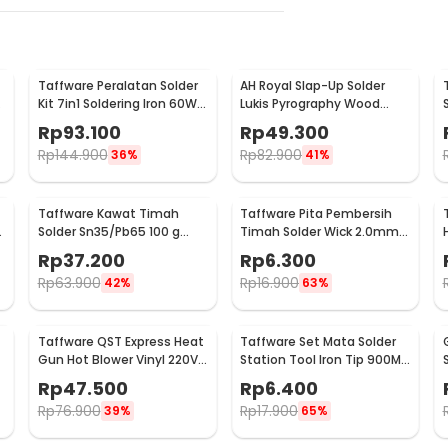
Taffware Peralatan Solder
AH Royal Slap-Up Solder
Kit 7in1 Soldering Iron 60W
Lukis Pyrography Wood
220V - CS-31 E
Carving Soldering Iron -
Rp
93.100
Rp
49.300
PAC904
Rp
144.900
Rp
82.900
36%
41%
Taffware Kawat Timah
Taffware Pita Pembersih
Solder Sn35/Pb65 100 g
Timah Solder Wick 2.0mm
0.8mm - B-2
1.5M - CP-2015
Rp
37.200
Rp
6.300
Rp
63.900
Rp
16.900
42%
63%
Taffware QST Express Heat
Taffware Set Mata Solder
Gun Hot Blower Vinyl 220V
Station Tool Iron Tip 900M-
300W - QST-220
T 5 PCS - BI5044
Rp
47.500
Rp
6.400
Rp
76.900
Rp
17.900
39%
65%