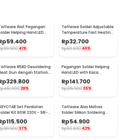
Taffware Alat Pegangan
Taffware Solder Adjustable
Solder Helping Hand LED
Temperature Fast Heating
Kaca Pembesar 3.5X - TE-
60W with 5 Tips - CS-31 A
Rp
59.400
Rp
32.700
801
Rp
99.900
Rp
59.900
41%
46%
Taffware 858D Desoldering
Pegangan Solder Helping
Heat Gun dengan Station
Hand LED with Kaca
220V 750W
Pembesar Magnifier
Rp
329.800
Rp
141.700
3X/4.5X - TH-7023
Rp
451.900
Rp
215.900
28%
35%
GEYOTAR Set Peralatan
Taffware Alas Matras
Solder Kit 60W 220V - SIK-
Solder Silikon Soldering
003
Heat Resistant
Rp
115.500
Rp
54.900
450x300mm - S-160
Rp
181.900
Rp
93.900
37%
42%