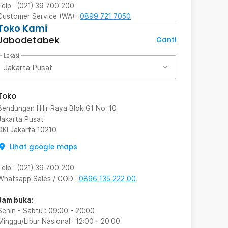
Telp : (021) 39 700 200
Customer Service (WA) :
0899 721 7050
Toko Kami
Jabodetabek
Ganti
Lokasi
Jakarta Pusat
Toko
Bendungan Hilir Raya Blok G1 No. 10
Jakarta Pusat
DKI Jakarta
10210
Lihat google maps
Telp
:
(021) 39 700 200
Whatsapp Sales / COD
:
0896 135 222 00
Jam buka:
Senin - Sabtu
:
09:00
-
20:00
Minggu/Libur Nasional
:
12:00
-
20:00