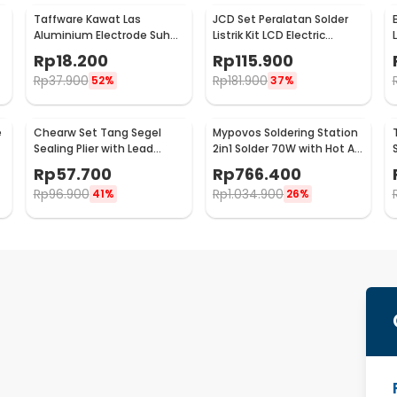
Taffware Kawat Las
JCD Set Peralatan Solder
Aluminium Electrode Suhu
Listrik Kit LCD Electric
Rendah 50cm 20 PCS
Soldering 80W 220V - CS-
Rp
18.200
Rp
115.900
2.0mm - M127271
908S A
Rp
37.900
Rp
181.900
52%
37%
e
Chearw Set Tang Segel
Mypovos Soldering Station
Sealing Plier with Lead
2in1 Solder 70W with Hot Air
-
Sealing and Wire - CW01
Heat Gun 750W - 8582D
Rp
57.700
Rp
766.400
Rp
96.900
Rp
1.034.900
41%
26%