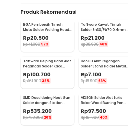
Produk Rekomendasi
BGA Pembersih Timah
Taffware Kawat Timah
Mata Solder Welding Head
Solder Sn30/Pb70 0.4mm
Tip Cleaning
50gr untuk PCB Elektronik
Rp
20.500
Rp
21.200
0.4mm
Rp
41.900
Rp
38.900
52%
46%
Taffware Helping Hand Alat
BaoGu Alat Pegangan
Pegangan Solder Kaca
Solder Stand Holder Metal
Pembesar LED - MG16129-C
Bracket - DBL-X10
Rp
100.700
Rp
7.100
Rp
161.900
Rp
18.900
38%
63%
SMD Desoldering Heat Gun
VIXSON Solder Alat Lukis
Solder dengan Station
Bakar Wood Burning Pen
220V/700W - KS8586
Pyrography 60W 36 Set -
Rp
535.200
Rp
97.500
CS-31 D
Rp
722.900
Rp
161.900
26%
40%