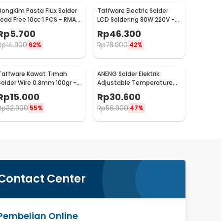
BongKim Pasta Flux Solder
Taffware Electric Solder
Lead Free 10cc 1 PCS - RMA-
LCD Soldering 80W 220V -
223
CS-908S
Rp
5.700
Rp
46.300
Rp
14.900
Rp
78.900
62%
42%
Taffware Kawat Timah
ANENG Solder Elektrik
Solder Wire 0.8mm 100gr -
Adjustable Temperature
SWH010
60W - SL101
Rp
15.000
Rp
30.600
Rp
32.900
Rp
56.900
55%
47%
Contact Center
Pembelian Online