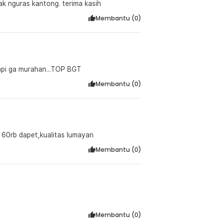
ak nguras kantong. terima kasih
Membantu (
0
)
api ga murahan...TOP BGT
Membantu (
0
)
i 60rb dapet,kualitas lumayan
Membantu (
0
)
Membantu (
0
)