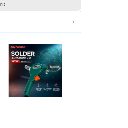
nit
ini dirancang menyerupai bentuk pistol.
jung soldernya. Handle juga dibuat secara
.
ngkan ke catu daya. Namun, solder yang
n dapat mematikan atau menyalakan solder
, adanya saklar juga membantu mengontrol
t, dan tahan lama. Pada bagian tip
 tahan terhadap panas yang baik sehingga
 rusak. Fitur ini membuat Anda tidak perlu
a saja. Berikut adalah beberapa model
556, dan masih banyak lagi.