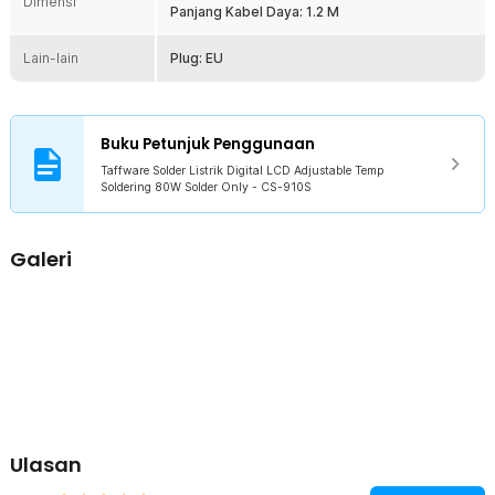
Dimensi
Panjang Kabel Daya: 1.2 M
stabilitas saat bekerja di area sempit.
Dengan Layar LCD
Lain-lain
Plug: EU
Dilengkapi dengan layar LCD yang menampilkan suhu secara real-
time, Anda dapat memantau dan mengatur suhu dengan presisi.
Fitur ini memungkinkan Anda menyesuaikan suhu dengan jenis
material dan kebutuhan spesifik proyek, memberikan hasil solder
Buku Petunjuk Penggunaan
yang bersih dan kuat.
Taffware Solder Listrik Digital LCD Adjustable Temp
Daya Soldering 80 W yang Tinggi
Soldering 80W Solder Only - CS-910S
Dengan daya hingga 80 W, solder ini mampu mencapai suhu tinggi
dalam waktu singkat. Daya yang besar ini memungkinkan lelehan
timah yang konsisten dan cepat, mempercepat proses kerja tanpa
Galeri
mengorbankan kualitas. Cocok untuk proyek-proyek yang
memerlukan performa tinggi dan ketelitian ekstra.
Kelengkapan Produk
Rincian yang Anda dapatkan untuk pembelian produk ini:
1 x Taffware Solder Listrik Digital LCD Adjustable Temp Soldering
80W - CS-910S
5 x Kepala Solder (Untuk Varian Set Solder Aksesoris)
1 x Busa (Untuk Varian Set Solder Aksesoris)
Ulasan
1 x Holder (Untuk Varian Set Solder Aksesoris)
1 x Pinset (Untuk Varian Set Solder Aksesoris)