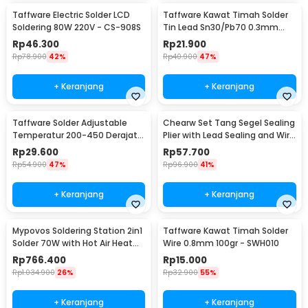
Taffware Electric Solder LCD
Taffware Kawat Timah Solder
Soldering 80W 220V - CS-908S
Tin Lead Sn30/Pb70 0.3mm
50g
Rp
46.300
Rp
21.900
Rp
78.900
42%
Rp
40.900
47%
+ Keranjang
+ Keranjang
Taffware Solder Adjustable
Chearw Set Tang Segel Sealing
Temperatur 200-450 Derajat
Plier with Lead Sealing and Wire
Celcius 220V 60W - CS-31 B
- CW01
Rp
29.600
Rp
57.700
Rp
54.900
47%
Rp
96.900
41%
+ Keranjang
+ Keranjang
Mypovos Soldering Station 2in1
Taffware Kawat Timah Solder
Solder 70W with Hot Air Heat
Wire 0.8mm 100gr - SWH010
Gun 750W - 8582D
Rp
766.400
Rp
15.000
Rp
1.034.900
26%
Rp
32.900
55%
+ Keranjang
+ Keranjang