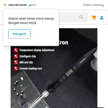
Jabodetabek
ganti
Order Tracking
Alat Kopi
Silakan ubah lokasi store sesuai
dengan lokasi Anda.
Mengerti