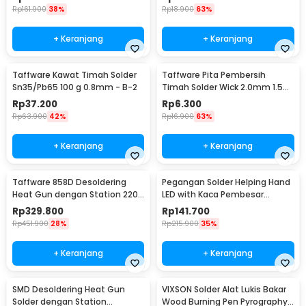
Rp
161.900
38%
Rp
18.900
63%
+ Keranjang
+ Keranjang
Taffware Kawat Timah Solder
Taffware Pita Pembersih
Sn35/Pb65 100 g 0.8mm - B-2
Timah Solder Wick 2.0mm 1.5M
- CP-2015
Rp
37.200
Rp
6.300
Rp
63.900
42%
Rp
16.900
63%
+ Keranjang
+ Keranjang
Taffware 858D Desoldering
Pegangan Solder Helping Hand
Heat Gun dengan Station 220V
LED with Kaca Pembesar
750W
Magnifier 3X/4.5X - TH-7023
Rp
329.800
Rp
141.700
Rp
451.900
28%
Rp
215.900
35%
+ Keranjang
+ Keranjang
SMD Desoldering Heat Gun
VIXSON Solder Alat Lukis Bakar
Solder dengan Station
Wood Burning Pen Pyrography