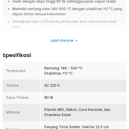
Hadir dengan daya tinggi 80 W, sehingga panas cepat stabil.
Memiliki rentang suhu 180–500 °C dengan stabilitas ±5 °C yang
dapat diatur sesuai kebutuhan.
Dilengkapi layar LCD untuk pantau dan atur suhu secara real-
time.
Terbuat dari material ABS, silikon, stainless steel, dan core
keramik yang tahan lama.
Lebih Banyak
Overview
Spesifikasi
Bagi Anda yang gemar melakukan pekerjaan soldering, Taffware solder
listrik adalah pilihan tepat untuk hasil yang presisi dan profesional.
Rentang: 180 - 500 °C
Didesain dengan pegangan ergonomis dan fitur-fitur canggih, alat ini
Temperatur
Stabilitas: ±5 °C
mampu menunjang berbagai kebutuhan solder mulai dari perbaikan
elektronik hingga proyek DIY. Performa tinggi dan kontrol suhu yang
akurat menjadikan alat ini favorit di kalangan hobiis maupun teknisi.
Voltase
AC 220 V
Fitur
Daya / Power
80 W
Desain Ergonomis yang Nyaman
Plastik ABS, Silikon, Core Keramik, dan
Pegangan Taffware solder listrik dirancang secara ergonomis untuk
Material
Stainless Steel
memberikan kenyamanan maksimal selama penggunaan. Cocok
digunakan dalam sesi soldering jangka panjang tanpa membuat
Panjang Total Solder: Sekitar 22.5 cm
tangan cepat lelah, desainnya juga memudahkan kontrol dan