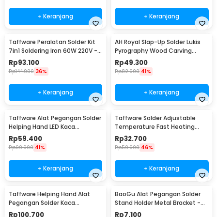
+ Keranjang
+ Keranjang
Taffware Peralatan Solder Kit
AH Royal Slap-Up Solder Lukis
7in1 Soldering Iron 60W 220V -
Pyrography Wood Carving
CS-31 E
Soldering Iron - PAC904
Rp
93.100
Rp
49.300
Rp
144.900
36%
Rp
82.900
41%
+ Keranjang
+ Keranjang
Taffware Alat Pegangan Solder
Taffware Solder Adjustable
Helping Hand LED Kaca
Temperature Fast Heating
Pembesar 3.5X - TE-801
60W with 5 Tips - CS-31 A
Rp
59.400
Rp
32.700
Rp
99.900
41%
Rp
59.900
46%
+ Keranjang
+ Keranjang
Taffware Helping Hand Alat
BaoGu Alat Pegangan Solder
Pegangan Solder Kaca
Stand Holder Metal Bracket -
Pembesar LED - MG16129-C
DBL-X10
Rp
100.700
Rp
7.100