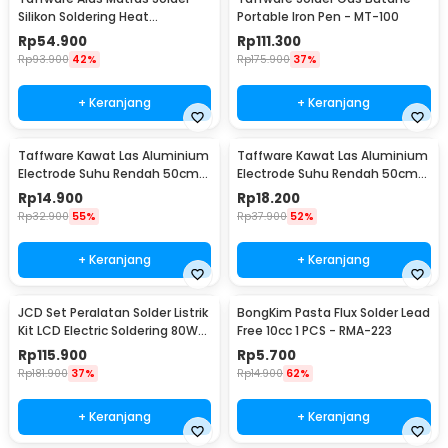
Silikon Soldering Heat
Portable Iron Pen - MT-100
Resistant 450x300mm - S-160
Rp
54.900
Rp
111.300
Rp
93.900
42%
Rp
175.900
37%
+ Keranjang
+ Keranjang
Taffware Kawat Las Aluminium
Taffware Kawat Las Aluminium
Electrode Suhu Rendah 50cm
Electrode Suhu Rendah 50cm
20 PCS 1.6mm - M127271
20 PCS 2.0mm - M127271
Rp
14.900
Rp
18.200
Rp
32.900
55%
Rp
37.900
52%
+ Keranjang
+ Keranjang
JCD Set Peralatan Solder Listrik
BongKim Pasta Flux Solder Lead
Kit LCD Electric Soldering 80W
Free 10cc 1 PCS - RMA-223
220V - CS-908S A
Rp
115.900
Rp
5.700
Rp
181.900
37%
Rp
14.900
62%
+ Keranjang
+ Keranjang