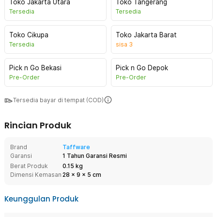
Toko Jakarta Utara
Toko Tangerang
Tersedia
Tersedia
Toko Cikupa
Toko Jakarta Barat
Tersedia
sisa
3
Pick n Go Bekasi
Pick n Go Depok
Pre-Order
Pre-Order
Tersedia bayar di tempat (COD)
Rincian Produk
Brand
Taffware
Garansi
1 Tahun Garansi Resmi
Berat Produk
0.15 kg
Dimensi Kemasan
28
x
9
x
5
cm
Keunggulan Produk