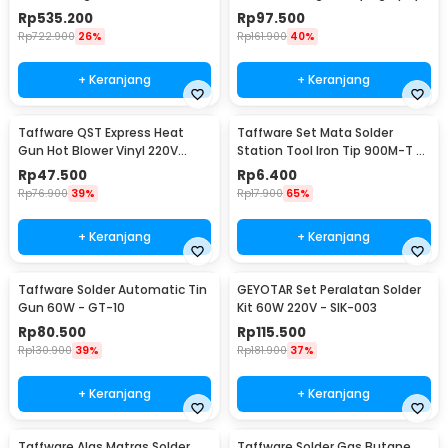
220V/700W - KS8586
60W 36 Set - CS-31 D
Rp
535.200
Rp
97.500
Rp
722.900
26%
Rp
161.900
40%
+ Keranjang
+ Keranjang
Taffware QST Express Heat
Taffware Set Mata Solder
Gun Hot Blower Vinyl 220V
Station Tool Iron Tip 900M-T 5
300W - QST-220
PCS - BI5044
Rp
47.500
Rp
6.400
Rp
76.900
39%
Rp
17.900
65%
+ Keranjang
+ Keranjang
Taffware Solder Automatic Tin
GEYOTAR Set Peralatan Solder
Gun 60W - GT-10
Kit 60W 220V - SIK-003
Rp
80.500
Rp
115.500
Rp
130.900
39%
Rp
181.900
37%
+ Keranjang
+ Keranjang
Taffware Alas Matras Solder
Taffware Solder Gas Butane