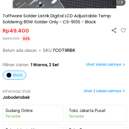
1 / 9
Taffware Solder Listrik Digital LCD Adjustable Temp
Soldering 80W Solder Only - CS-910S
-
Black
Rp
49.400
Rp
83.900
42
%
Belum ada ulasan
•
SKU
7COT9RBK
Lihat Varian Lainnya
Pilihan Varian:
1
Warna,
2 Set
Black
Lihat
2
Lokasi Lainnya
Informasi Stok:
Jabodetabek
Gudang Online
Toko Jakarta Pusat
Tersedia
Tersedia