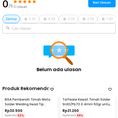
0
2 x Kawat Solder (Untuk Varian Set Solder Aksesoris)
Beri Ulasan
/5
0
Ulasan
Semua
5
(
0
)
4
(
0
)
3
(
0
)
2
(
0
)
1
(
0
)
Cari Ulasan
Belum ada ulasan
Produk Rekomendasi
BGA Pembersih Timah Mata
Taffware Kawat Timah Solder
Solder Welding Head Tip
Sn30/Pb70 0.4mm 50gr untuk
Cleaning
PCB Elektronik 0.4mm
Rp
20.500
Rp
21.200
Rp
41.900
52%
Rp
38.900
46%