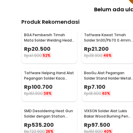
Belum ada ul
Produk Rekomendasi
BGA Pembersih Timah
Taffware Kawat Timah
Mata Solder Welding Head
Solder Sn30/Pb70 0.4mm
Tip Cleaning
50gr untuk PCB Elektronik
Rp
20.500
Rp
21.200
0.4mm
Rp
41.900
Rp
38.900
52%
46%
Taffware Helping Hand Alat
BaoGu Alat Pegangan
Pegangan Solder Kaca
Solder Stand Holder Metal
Pembesar LED - MG16129-C
Bracket - DBL-X10
Rp
100.700
Rp
7.100
Rp
161.900
Rp
18.900
38%
63%
SMD Desoldering Heat Gun
VIXSON Solder Alat Lukis
Solder dengan Station
Bakar Wood Burning Pen
220V/700W - KS8586
Pyrography 60W 36 Set -
Rp
535.200
Rp
97.500
CS-31 D
Rp
722.900
Rp
161.900
26%
40%