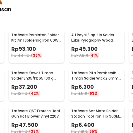
asan
Taffware Peralatan Solder
AH Royal Slap-Up Solder
Kit 7in1 Soldering Iron 60W
Lukis Pyrography Wood
220V - CS-31 E
Carving Soldering Iron -
Rp
93.100
Rp
49.300
PAC904
Rp
144.900
Rp
82.900
36%
41%
Taffware Kawat Timah
Taffware Pita Pembersih
Solder Sn35/Pb65 100 g
Timah Solder Wick 2.0mm
0.8mm - B-2
1.5M - CP-2015
Rp
37.200
Rp
6.300
Rp
63.900
Rp
16.900
42%
63%
Taffware QST Express Heat
Taffware Set Mata Solder
Gun Hot Blower Vinyl 220V
Station Tool Iron Tip 900M-
300W - QST-220
T 5 PCS - BI5044
Rp
47.500
Rp
6.400
Rp
76.900
Rp
17.900
39%
65%