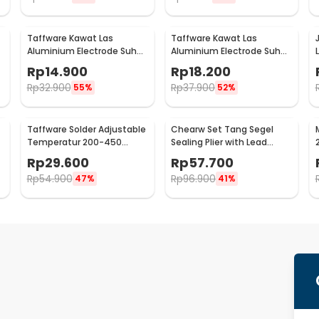
Taffware Kawat Las
Taffware Kawat Las
Aluminium Electrode Suhu
Aluminium Electrode Suhu
L
Rendah 50cm 20 PCS
Rendah 50cm 20 PCS
Rp
14.900
Rp
18.200
1.6mm - M127271
2.0mm - M127271
Rp
32.900
Rp
37.900
55%
52%
Taffware Solder Adjustable
Chearw Set Tang Segel
Temperatur 200-450
Sealing Plier with Lead
Derajat Celcius 220V 60W -
Sealing and Wire - CW01
Rp
29.600
Rp
57.700
CS-31 B
Rp
54.900
Rp
96.900
47%
41%