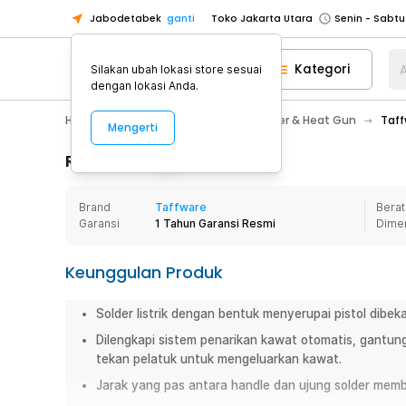
Jabodetabek
ganti
Toko Jakarta Utara
Toko Tangerang
Kategori
A
Silakan ubah lokasi store sesuai
Toko Cikupa
dengan lokasi Anda.
Pick n Go Jakarta Barat
Senin - J
Home Appliance
Perkakas
Solder & Heat Gun
Taff
Mengerti
Pick n Go Bekasi
Senin - Jumat (08
Pick n Go Depok
Senin - Jumat (08
Rincian Produk
Toko Jakarta Pusat
Senin - Sabtu
Brand
Taffware
Berat
Toko Jakarta Barat
Senin - Sabtu
Garansi
1 Tahun Garansi Resmi
Dime
Toko Jakarta Utara
Toko Tangerang
Keunggulan Produk
Toko Cikupa
Solder listrik dengan bentuk menyerupai pistol dibekal
Pick n Go Jakarta Barat
Senin - J
Dilengkapi sistem penarikan kawat otomatis, gantung
Pick n Go Bekasi
Senin - Jumat (08
tekan pelatuk untuk mengeluarkan kawat.
Pick n Go Depok
Senin - Jumat (08
Jarak yang pas antara handle dan ujung solder mem