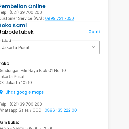
Pembelian Online
Telp : (021) 39 700 200
Customer Service (WA) :
0899 721 7050
Toko Kami
Jabodetabek
Ganti
Lokasi
Jakarta Pusat
Toko
Bendungan Hilir Raya Blok G1 No. 10
Jakarta Pusat
DKI Jakarta
10210
Lihat google maps
Telp
:
(021) 39 700 200
Whatsapp Sales / COD
:
0896 135 222 00
Jam buka:
Senin - Sabtu
:
09:00
-
20:00