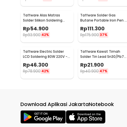
Taffware Alas Matras
Taffware Solder Gas
Solder Silikon Soldering
Butane Portable Iron Pen -
Heat Resistant
MT-100
Rp
54.900
Rp
111.300
450x300mm - S-160
Rp
93.900
Rp
175.900
42%
37%
Taffware Electric Solder
Taffware Kawat Timah
LCD Soldering 80W 220V -
Solder Tin Lead Sn30/Pb70
CS-908S
0.3mm 50g
Rp
46.300
Rp
21.900
Rp
78.900
Rp
40.900
42%
47%
Download Aplikasi JakartaNotebook