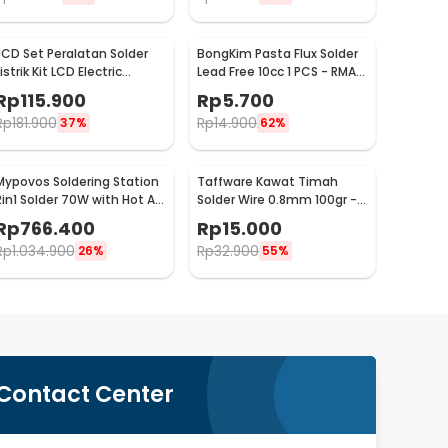
JCD Set Peralatan Solder
BongKim Pasta Flux Solder
istrik Kit LCD Electric
Lead Free 10cc 1 PCS - RMA-
Soldering 80W 220V - CS-
223
Rp
115.900
Rp
5.700
908S A
Rp
181.900
Rp
14.900
37%
62%
Mypovos Soldering Station
Taffware Kawat Timah
2in1 Solder 70W with Hot Air
Solder Wire 0.8mm 100gr -
Heat Gun 750W - 8582D
SWH010
Rp
766.400
Rp
15.000
Rp
1.034.900
Rp
32.900
26%
55%
Contact Center