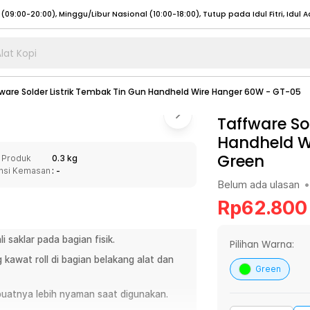
lat Kopi
umat (07:00 - 20:00), Sabtu - Minggu (08:00 - 20:00), Tutup pada Idul Fitri
Sele
ware Solder Listrik Tembak Tin Gun Handheld Wire Hanger 60W - GT-05
:00 - 20:00), Sabtu - Minggu/ Libur Nasional (08:00 - 17:00)
Selengkapnya
:00 - 20:00), Sabtu - Minggu/ Libur Nasional (08:00 - 17:00)
Taffware So
Selengkapnya
Handheld W
 (09:00-20:00), Minggu/Libur Nasional (12:00-20:00), Tutup pada Idul Fitri
Sele
Green
 Produk
0.3 kg
 (09:00-20:00), Minggu/Libur Nasional (12:00-20:00), Tutup pada Idul Fitri
Sele
nsi Kemasan
: -
Belum ada ulasan
•
Rp
62.800
i saklar pada bagian fisik.
umat (07:00 - 20:00), Sabtu - Minggu (08:00 - 20:00), Tutup pada Idul Fitri
Sele
Pilihan Warna:
 kawat roll di bagian belakang alat dan
:00 - 20:00), Sabtu - Minggu/ Libur Nasional (08:00 - 17:00)
Selengkapnya
Green
:00 - 20:00), Sabtu - Minggu/ Libur Nasional (08:00 - 17:00)
Selengkapnya
buatnya lebih nyaman saat digunakan.