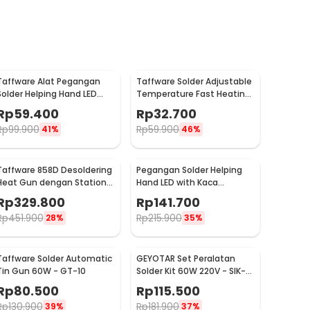
Taffware Alat Pegangan
Taffware Solder Adjustable
Solder Helping Hand LED
Temperature Fast Heating
Kaca Pembesar 3.5X - TE-
60W with 5 Tips - CS-31 A
Rp
59.400
Rp
32.700
801
Rp
99.900
Rp
59.900
41%
46%
Taffware 858D Desoldering
Pegangan Solder Helping
Heat Gun dengan Station
Hand LED with Kaca
220V 750W
Pembesar Magnifier
Rp
329.800
Rp
141.700
3X/4.5X - TH-7023
Rp
451.900
Rp
215.900
28%
35%
Taffware Solder Automatic
GEYOTAR Set Peralatan
Tin Gun 60W - GT-10
Solder Kit 60W 220V - SIK-
003
Rp
80.500
Rp
115.500
Rp
130.900
Rp
181.900
39%
37%