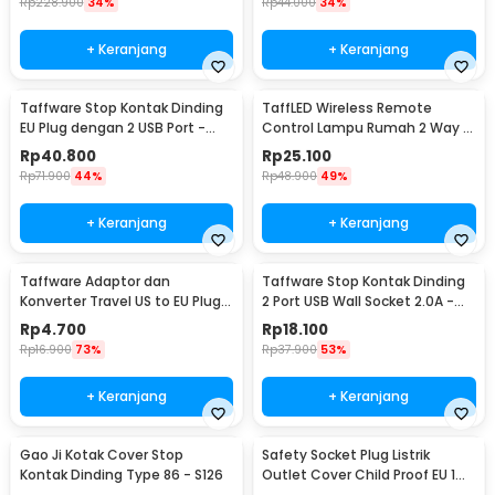
Rp
228.900
34%
Rp
44.000
34%
+ Keranjang
+ Keranjang
Taffware Stop Kontak Dinding
TaffLED Wireless Remote
EU Plug dengan 2 USB Port -
Control Lampu Rumah 2 Way -
SCN2
YAM802
Rp
40.800
Rp
25.100
Rp
71.900
44%
Rp
48.900
49%
+ Keranjang
+ Keranjang
Taffware Adaptor dan
Taffware Stop Kontak Dinding
Konverter Travel US to EU Plug
2 Port USB Wall Socket 2.0A -
10A 250V 1 PCS - WN-20
ES-USB-2
Rp
4.700
Rp
18.100
Rp
16.900
73%
Rp
37.900
53%
+ Keranjang
+ Keranjang
Gao Ji Kotak Cover Stop
Safety Socket Plug Listrik
Kontak Dinding Type 86 - S126
Outlet Cover Child Proof EU 1
PCS