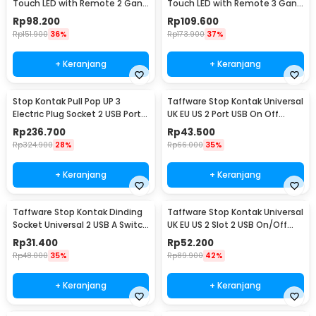
Touch LED with Remote 2 Gang
Touch LED with Remote 3 Gang
- XJG-DH001
- XJG-DH001
Rp
98.200
Rp
109.600
Rp
151.900
36%
Rp
173.900
37%
+ Keranjang
+ Keranjang
Stop Kontak Pull Pop UP 3
Taffware Stop Kontak Universal
Electric Plug Socket 2 USB Port
UK EU US 2 Port USB On Off
EU - PDU
Switch - LC-20
Rp
236.700
Rp
43.500
Rp
324.900
28%
Rp
66.000
35%
+ Keranjang
+ Keranjang
Taffware Stop Kontak Dinding
Taffware Stop Kontak Universal
Socket Universal 2 USB A Switch
UK EU US 2 Slot 2 USB On/Off
250V - LC-19
Switch - LC-86
Rp
31.400
Rp
52.200
Rp
48.000
35%
Rp
89.900
42%
+ Keranjang
+ Keranjang