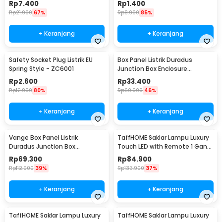
Rp
7.400
Rp
1.400
Rp
21.900
67%
Rp
8.900
85%
+ Keranjang
+ Keranjang
Safety Socket Plug Listrik EU
Box Panel Listrik Duradus
Spring Style - ZC6001
Junction Box Enclosure
Waterproof 158x90mm - B1589
Rp
2.600
Rp
33.400
Rp
12.900
80%
Rp
60.900
46%
+ Keranjang
+ Keranjang
Vange Box Panel Listrik
TaffHOME Saklar Lampu Luxury
Duradus Junction Box
Touch LED with Remote 1 Gang
Waterproof 238x160x90mm -
- XJG-DH001
Rp
69.300
Rp
84.900
VG-I01
Rp
112.900
39%
Rp
133.900
37%
+ Keranjang
+ Keranjang
TaffHOME Saklar Lampu Luxury
TaffHOME Saklar Lampu Luxury