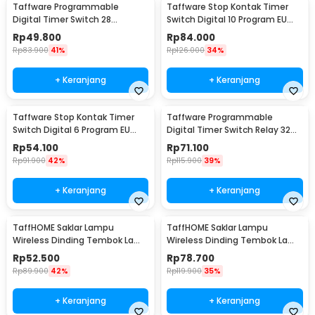
Taffware Programmable
Taffware Stop Kontak Timer
Digital Timer Switch 28
Switch Digital 10 Program EU
Program 220V/25A(16A) -
Plug 16A 230V - KWE-TM02-EU
Rp
49.800
Rp
84.000
THC30A
Rp
83.900
41%
Rp
126.000
34%
+ Keranjang
+ Keranjang
Taffware Stop Kontak Timer
Taffware Programmable
Switch Digital 6 Program EU
Digital Timer Switch Relay 32
Plug 16A 230V - W03
Program 220V - KG316T
Rp
54.100
Rp
71.100
Rp
91.900
42%
Rp
115.900
39%
+ Keranjang
+ Keranjang
TaffHOME Saklar Lampu
TaffHOME Saklar Lampu
Wireless Dinding Tembok Lamp
Wireless Dinding Tembok Lamp
Switch RF 433MHz 1 Gang 1
Switch RF 433MHz 2 Gang 2
Rp
52.500
Rp
78.700
Receiver - WHK01
Receiver - WHK01
Rp
89.900
42%
Rp
119.900
35%
+ Keranjang
+ Keranjang