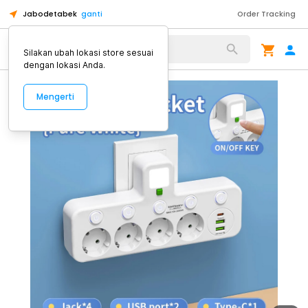
Jabodetabek
ganti
Order Tracking
Alat Kopi
Silakan ubah lokasi store sesuai
dengan lokasi Anda.
Mengerti