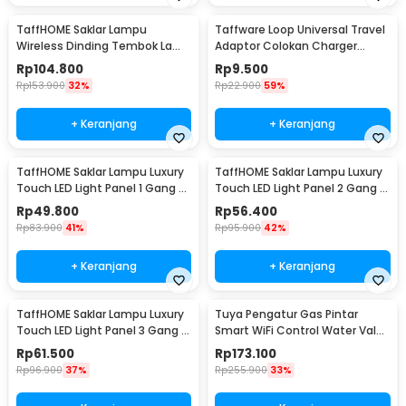
TaffHOME Saklar Lampu
Taffware Loop Universal Travel
Wireless Dinding Tembok Lamp
Adaptor Colokan Charger
Switch RF 433MHz 3 Gang 3
Adapter 2500W - N16
Rp
104.800
Rp
9.500
Receiver - WHK01
Rp
153.900
32%
Rp
22.900
59%
+ Keranjang
+ Keranjang
TaffHOME Saklar Lampu Luxury
TaffHOME Saklar Lampu Luxury
Touch LED Light Panel 1 Gang -
Touch LED Light Panel 2 Gang -
AO-001
AO-001
Rp
49.800
Rp
56.400
Rp
83.900
41%
Rp
95.900
42%
+ Keranjang
+ Keranjang
TaffHOME Saklar Lampu Luxury
Tuya Pengatur Gas Pintar
Touch LED Light Panel 3 Gang -
Smart WiFi Control Water Valve
AO-001
Gas Controller - YB5
Rp
61.500
Rp
173.100
Rp
96.900
37%
Rp
255.900
33%