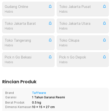
Gudang Online
Toko Jakarta Pusat
Habis
Habis
Toko Jakarta Barat
Toko Jakarta Utara
Habis
Habis
Toko Tangerang
Toko Cikupa
Habis
Habis
Pick n Go Bekasi
Pick n Go Depok
Habis
Habis
Rincian Produk
Brand
Taffware
Garansi
1 Tahun Garansi Resmi
Berat Produk
0.5 kg
Dimensi Kemasan
10
x
15
x
27
cm