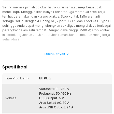
Sering merasa jumlah colokan listrik di rumah atau meja kerja tidak
mencukupi? Menggunakan banyak adaptor juga membuat area kerja
terlihat berantakan dan kurang praktis. Stop kontak Taffware hadir
sebagai solusi dengan 4 lubang AC, 2 port USB A, dan 1 port USB Type C
sehingga Anda dapat menghubungkan sekaligus mengisi daya berbagai
perangkat dalam satu tempat. Dengan daya hingga 2500 W, stop kontak
ini cocok digunakan untuk kebutuhan rumah, kantor, maupun ruang kerja
sehari-hari.
Fitur
Lebih Banyak
4 Lubang Stop Kontak untuk Banyak Perangkat
Stop kontak ini menyediakan 4 buah soket AC tipe EU sehingga
Spesifikasi
Anda dapat menghubungkan beberapa perangkat elektronik
secara bersamaan tanpa perlu menggunakan terminal tambahan.
Jarak antar soket dirancang agar adaptor berukuran besar tetap
Tipe Plug Listrik
EU Plug
dapat dipasang dengan nyaman. Sangat cocok digunakan untuk
komputer, monitor, printer, televisi, kipas angin, maupun perangkat
Voltase: 110 - 250 V
elektronik lainnya.
Frekuensi: 50 / 60 Hz
2 Port USB A dan 1 USB Type C
Voltase
USB Output: 5 V
Selain soket AC, tersedia 2 port USB A dan 1 port USB Type C yang
Arus Soket AC: 10 A
memudahkan pengisian daya smartphone, tablet, earphone TWS,
Arus USB Output: 2.1 A
power bank, hingga perangkat USB lainnya. Anda cukup