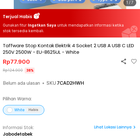
1 / 7
Terjual Habis
Gunakan fitur
Ingatkan Saya
untuk mendapatkan informasi ketika
stok tersedia kembali.
Taffware Stop Kontak Elektrik 4 Socket 2 USB A USB C LED
250V 2500W - EU-8625UL
-
White
Rp
77.900
Rp
124.900
38
%
Belum ada ulasan
•
SKU
7CAD2HWH
Pilihan Warna:
White
Habis
Lihat
Lokasi Lainnya
Informasi Stok:
Jabodetabek