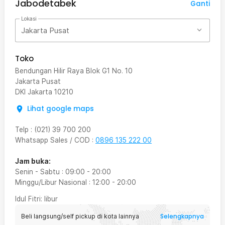
Jabodetabek
Ganti
Lokasi
Jakarta Pusat
Toko
Bendungan Hilir Raya Blok G1 No. 10
Jakarta Pusat
DKI Jakarta
10210
Lihat google maps
Telp
:
(021) 39 700 200
Whatsapp Sales / COD
:
0896 135 222 00
Jam buka:
Senin - Sabtu
:
09:00
-
20:00
Minggu/Libur Nasional
:
12:00
-
20:00
Idul Fitri
: libur
Selengkapnya
Beli langsung/self pickup di kota lainnya