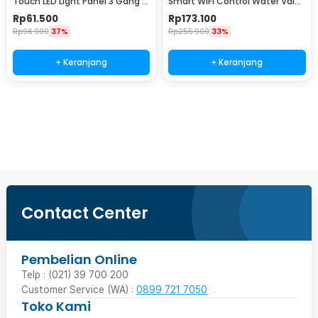
Touch LED Light Panel 3 Gang -
Smart WiFi Control Water Valve
AO-001
Gas Controller - YB5
Rp
61.500
Rp
173.100
Rp
96.900
37%
Rp
255.900
33%
+ Keranjang
+ Keranjang
Beli Sekarang
Contact Center
Pembelian Online
Telp : (021) 39 700 200
Customer Service (WA) :
0899 721 7050
Toko Kami