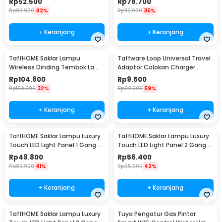
Rp
52.500
Rp
78.700
Receiver - WHK01
Receiver - WHK01
Rp
89.900
42%
Rp
119.900
35%
+ Keranjang
+ Keranjang
TaffHOME Saklar Lampu
Taffware Loop Universal Travel
Wireless Dinding Tembok Lamp
Adaptor Colokan Charger
Switch RF 433MHz 3 Gang 3
Adapter 2500W - N16
Rp
104.800
Rp
9.500
Receiver - WHK01
Rp
153.900
32%
Rp
22.900
59%
+ Keranjang
+ Keranjang
TaffHOME Saklar Lampu Luxury
TaffHOME Saklar Lampu Luxury
Touch LED Light Panel 1 Gang -
Touch LED Light Panel 2 Gang -
AO-001
AO-001
Rp
49.800
Rp
56.400
Rp
83.900
41%
Rp
95.900
42%
+ Keranjang
+ Keranjang
TaffHOME Saklar Lampu Luxury
Tuya Pengatur Gas Pintar