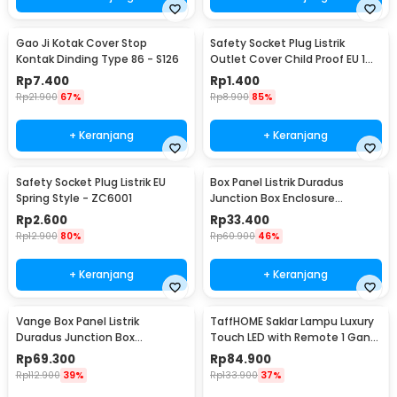
Gao Ji Kotak Cover Stop
Safety Socket Plug Listrik
Kontak Dinding Type 86 - S126
Outlet Cover Child Proof EU 1
PCS
Rp
7.400
Rp
1.400
Rp
21.900
67%
Rp
8.900
85%
+ Keranjang
+ Keranjang
Safety Socket Plug Listrik EU
Box Panel Listrik Duradus
Spring Style - ZC6001
Junction Box Enclosure
Waterproof 158x90mm - B1589
Rp
2.600
Rp
33.400
Rp
12.900
80%
Rp
60.900
46%
+ Keranjang
+ Keranjang
Vange Box Panel Listrik
TaffHOME Saklar Lampu Luxury
Duradus Junction Box
Touch LED with Remote 1 Gang
Waterproof 238x160x90mm -
- XJG-DH001
Rp
69.300
Rp
84.900
VG-I01
Rp
112.900
39%
Rp
133.900
37%