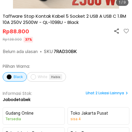
1 / 9
Taffware Stop Kontak Kabel 5 Socket 2 USB A USB C 1.8M
10A 250V 2500W - QL-1098U
-
Black
Rp
88.800
Rp
138.900
37
%
Belum ada ulasan
•
SKU
7RAD30BK
Pilihan Warna:
Black
White
Habis
Lihat
2
Lokasi Lainnya
Informasi Stok:
Jabodetabek
Gudang Online
Toko Jakarta Pusat
Tersedia
sisa
4