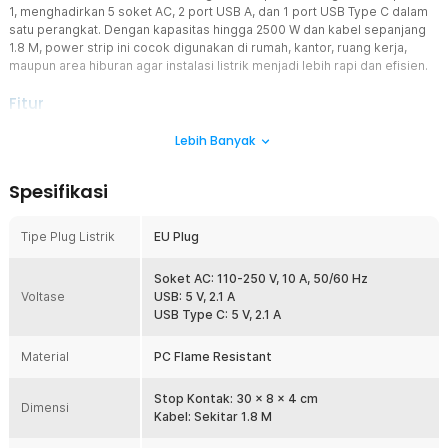
1, menghadirkan 5 soket AC, 2 port USB A, dan 1 port USB Type C dalam
satu perangkat. Dengan kapasitas hingga 2500 W dan kabel sepanjang
1.8 M, power strip ini cocok digunakan di rumah, kantor, ruang kerja,
maupun area hiburan agar instalasi listrik menjadi lebih rapi dan efisien.
Fitur
Desain 8in1 Lebih Multifungsi
Lebih Banyak
Stop kontak kabel ini menghadirkan kombinasi 5 soket AC, 2 port
USB A, dan 1 port USB Type C sehingga dapat memenuhi berbagai
Spesifikasi
kebutuhan listrik sekaligus. Anda dapat menggunakan soket AC
untuk perangkat elektronik seperti laptop, monitor, televisi, printer,
atau kipas angin, sementara port USB dapat digunakan untuk
Tipe Plug Listrik
EU Plug
mengisi daya smartphone dan gadget lainnya. Desain multifungsi ini
membantu mengurangi penggunaan adaptor maupun terminal
Soket AC: 110-250 V, 10 A, 50/60 Hz
tambahan.
Voltase
USB: 5 V, 2.1 A
2 USB A dan 1 USB Type C
USB Type C: 5 V, 2.1 A
Port USB A dan USB Type C memungkinkan Anda mengisi daya
smartphone, tablet, smartwatch, TWS, kamera, hingga power bank
Material
PC Flame Resistant
secara langsung tanpa adaptor tambahan. Kehadiran berbagai port
membuat area kerja lebih rapi karena jumlah kepala charger dapat
Stop Kontak: 30 x 8 x 4 cm
dikurangi. Produk ini juga sangat cocok dijadikan charging station
Dimensi
Kabel: Sekitar 1.8 M
untuk kebutuhan sehari-hari.