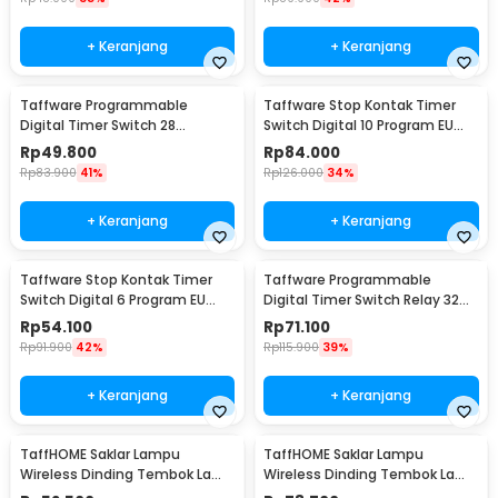
+ Keranjang
+ Keranjang
Taffware Programmable
Taffware Stop Kontak Timer
Digital Timer Switch 28
Switch Digital 10 Program EU
Program 220V/25A(16A) -
Plug 16A 230V - KWE-TM02-EU
Rp
49.800
Rp
84.000
THC30A
Rp
83.900
41%
Rp
126.000
34%
+ Keranjang
+ Keranjang
Taffware Stop Kontak Timer
Taffware Programmable
Switch Digital 6 Program EU
Digital Timer Switch Relay 32
Plug 16A 230V - W03
Program 220V - KG316T
Rp
54.100
Rp
71.100
Rp
91.900
42%
Rp
115.900
39%
+ Keranjang
+ Keranjang
TaffHOME Saklar Lampu
TaffHOME Saklar Lampu
Wireless Dinding Tembok Lamp
Wireless Dinding Tembok Lamp
Switch RF 433MHz 1 Gang 1
Switch RF 433MHz 2 Gang 2