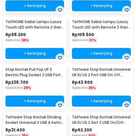
+ Keranjang
+ Keranjang
TaffHOME Saklar Lampu Luxury
TaffHOME Saklar Lampu Luxury
Touch LED with Remote 2 Gang
Touch LED with Remote 3 Gang
- XJG-DH001
- XJG-DH001
Rp
98.200
Rp
109.600
Rp
151.900
36%
Rp
173.900
37%
+ Keranjang
+ Keranjang
Stop Kontak Pull Pop UP 3
Taffware Stop Kontak Universal
Electric Plug Socket 2 USB Port
UK EU US 2 Port USB On Off
EU - PDU
Switch - LC-20
Rp
236.700
Rp
43.500
Rp
324.900
28%
Rp
66.000
35%
+ Keranjang
+ Keranjang
Taffware Stop Kontak Dinding
Taffware Stop Kontak Universal
Socket Universal 2 USB A Switch
UK EU US 2 Slot 2 USB On/Off
250V - LC-19
Switch - LC-86
Rp
31.400
Rp
52.200
Rp
48.000
35%
Rp
89.900
42%