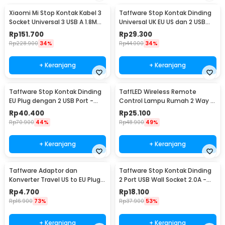
Xiaomi Mi Stop Kontak Kabel 3
Taffware Stop Kontak Dinding
Socket Universal 3 USB A 1.8M
Universal UK EU US dan 2 USB
250V 2500W - XMCXB01QMN
Port - ATH1
Rp
151.700
Rp
29.300
(ORIGINAL)
Rp
228.900
34%
Rp
44.000
34%
+ Keranjang
+ Keranjang
Taffware Stop Kontak Dinding
TaffLED Wireless Remote
EU Plug dengan 2 USB Port -
Control Lampu Rumah 2 Way -
SCN2
YAM802
Rp
40.400
Rp
25.100
Rp
70.900
44%
Rp
48.900
49%
+ Keranjang
+ Keranjang
Taffware Adaptor dan
Taffware Stop Kontak Dinding
Konverter Travel US to EU Plug
2 Port USB Wall Socket 2.0A -
10A 250V 1 PCS - WN-20
ES-USB-2
Rp
4.700
Rp
18.100
Rp
16.900
73%
Rp
37.900
53%
+ Keranjang
+ Keranjang