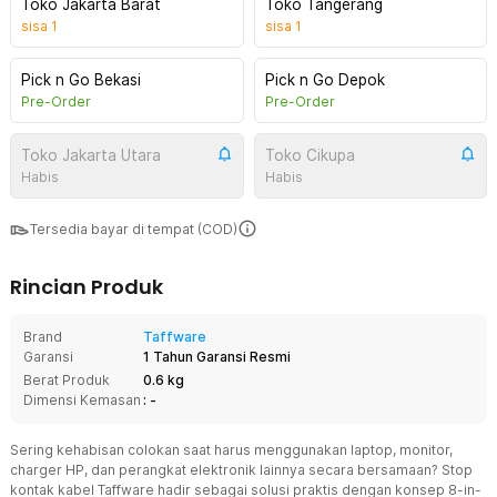
Toko Jakarta Barat
Toko Tangerang
sisa
1
sisa
1
Pick n Go Bekasi
Pick n Go Depok
Pre-Order
Pre-Order
Toko Jakarta Utara
Toko Cikupa
Habis
Habis
Tersedia bayar di tempat (COD)
Rincian Produk
Brand
Taffware
Garansi
1 Tahun Garansi Resmi
Berat Produk
0.6 kg
Dimensi Kemasan
: -
Sering kehabisan colokan saat harus menggunakan laptop, monitor,
charger HP, dan perangkat elektronik lainnya secara bersamaan? Stop
kontak kabel Taffware hadir sebagai solusi praktis dengan konsep 8-in-