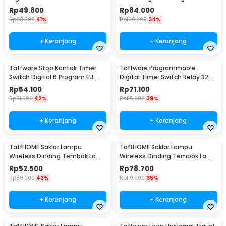
Program 220V/25A(16A) -
Plug 16A 230V - KWE-TM02-EU
Rp
49.800
Rp
84.000
THC30A
Rp
83.900
41%
Rp
126.000
34%
+ Keranjang
+ Keranjang
Taffware Stop Kontak Timer
Taffware Programmable
Switch Digital 6 Program EU
Digital Timer Switch Relay 32
Plug 16A 230V - W03
Program 220V - KG316T
Rp
54.100
Rp
71.100
Rp
91.900
42%
Rp
115.900
39%
+ Keranjang
+ Keranjang
TaffHOME Saklar Lampu
TaffHOME Saklar Lampu
Wireless Dinding Tembok Lamp
Wireless Dinding Tembok Lamp
Switch RF 433MHz 1 Gang 1
Switch RF 433MHz 2 Gang 2
Rp
52.500
Rp
78.700
Receiver - WHK01
Receiver - WHK01
Rp
89.900
42%
Rp
119.900
35%
+ Keranjang
+ Keranjang