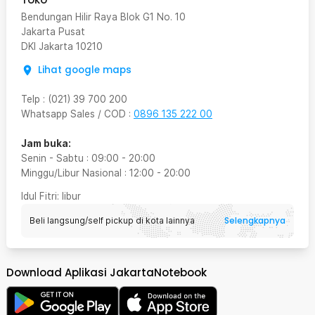
Bendungan Hilir Raya Blok G1 No. 10
Jakarta Pusat
DKI Jakarta
10210
Lihat google maps
Telp
:
(021) 39 700 200
Whatsapp Sales / COD
:
0896 135 222 00
Jam buka:
Senin - Sabtu
:
09:00
-
20:00
Minggu/Libur Nasional
:
12:00
-
20:00
Idul Fitri
: libur
Selengkapnya
Beli langsung/self pickup di kota lainnya
Download Aplikasi JakartaNotebook