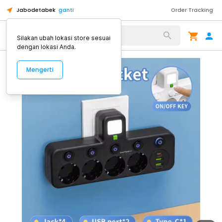
Jabodetabek
ganti
Order Tracking
Alat Kopi
Silakan ubah lokasi store sesuai
dengan lokasi Anda.
Mengerti