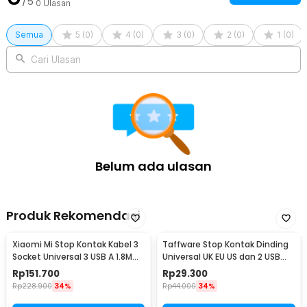
/5
0
Ulasan
Semua
5
(
0
)
4
(
0
)
3
(
0
)
2
(
0
)
1
(
0
)
Cari Ulasan
Belum ada ulasan
Produk Rekomendasi
Xiaomi Mi Stop Kontak Kabel 3
Taffware Stop Kontak Dinding
Socket Universal 3 USB A 1.8M
Universal UK EU US dan 2 USB
250V 2500W - XMCXB01QMN
Port - ATH1
Rp
151.700
Rp
29.300
(ORIGINAL)
Rp
228.900
34%
Rp
44.000
34%