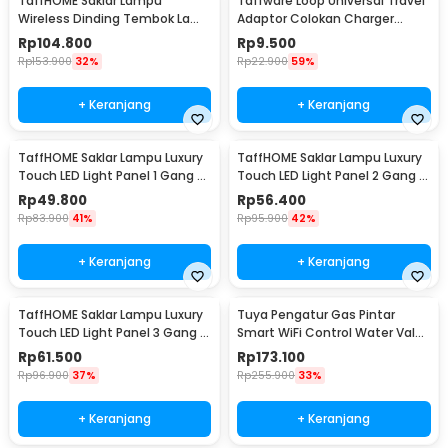
TaffHOME Saklar Lampu
Taffware Loop Universal Travel
Wireless Dinding Tembok Lamp
Adaptor Colokan Charger
Switch RF 433MHz 3 Gang 3
Adapter 2500W - N16
Rp
104.800
Rp
9.500
Receiver - WHK01
Rp
153.900
32%
Rp
22.900
59%
+ Keranjang
+ Keranjang
TaffHOME Saklar Lampu Luxury
TaffHOME Saklar Lampu Luxury
Touch LED Light Panel 1 Gang -
Touch LED Light Panel 2 Gang -
AO-001
AO-001
Rp
49.800
Rp
56.400
Rp
83.900
41%
Rp
95.900
42%
+ Keranjang
+ Keranjang
TaffHOME Saklar Lampu Luxury
Tuya Pengatur Gas Pintar
Touch LED Light Panel 3 Gang -
Smart WiFi Control Water Valve
AO-001
Gas Controller - YB5
Rp
61.500
Rp
173.100
Rp
96.900
37%
Rp
255.900
33%
+ Keranjang
+ Keranjang