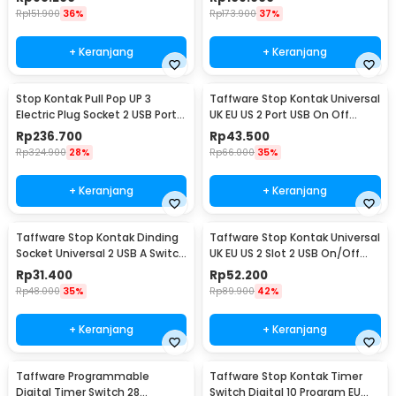
Rp
151.900
36%
Rp
173.900
37%
+ Keranjang
+ Keranjang
Stop Kontak Pull Pop UP 3
Taffware Stop Kontak Universal
Electric Plug Socket 2 USB Port
UK EU US 2 Port USB On Off
EU - PDU
Switch - LC-20
Rp
236.700
Rp
43.500
Rp
324.900
28%
Rp
66.000
35%
+ Keranjang
+ Keranjang
Taffware Stop Kontak Dinding
Taffware Stop Kontak Universal
Socket Universal 2 USB A Switch
UK EU US 2 Slot 2 USB On/Off
250V - LC-19
Switch - LC-86
Rp
31.400
Rp
52.200
Rp
48.000
35%
Rp
89.900
42%
+ Keranjang
+ Keranjang
Taffware Programmable
Taffware Stop Kontak Timer
Digital Timer Switch 28
Switch Digital 10 Program EU