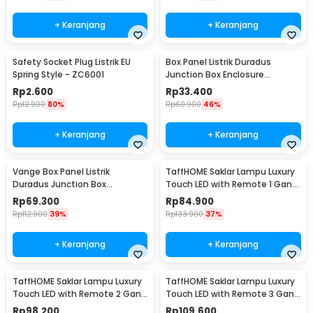
+ Keranjang
+ Keranjang
Safety Socket Plug Listrik EU
Box Panel Listrik Duradus
Spring Style - ZC6001
Junction Box Enclosure
Waterproof 158x90mm - B1589
Rp
2.600
Rp
33.400
Rp
12.900
80%
Rp
60.900
46%
+ Keranjang
+ Keranjang
Vange Box Panel Listrik
TaffHOME Saklar Lampu Luxury
Duradus Junction Box
Touch LED with Remote 1 Gang
Waterproof 238x160x90mm -
- XJG-DH001
Rp
69.300
Rp
84.900
VG-I01
Rp
112.900
39%
Rp
133.900
37%
+ Keranjang
+ Keranjang
TaffHOME Saklar Lampu Luxury
TaffHOME Saklar Lampu Luxury
Touch LED with Remote 2 Gang
Touch LED with Remote 3 Gang
- XJG-DH001
- XJG-DH001
Rp
98.200
Rp
109.600