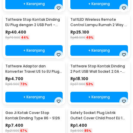
+ Keranjang
+ Keranjang
Taffware Stop Kontak Dinding
TaffLED Wireless Remote
EU Plug dengan 2 USB Port -
Control Lampu Rumah 2 Way -
SCN2
YAM802
Rp
40.400
Rp
25.100
Rp
70.900
44%
Rp
48.900
49%
+ Keranjang
+ Keranjang
Taffware Adaptor dan
Taffware Stop Kontak Dinding
Konverter Travel US to EU Plug
2 Port USB Wall Socket 2.0A -
10A 250V 1 PCS - WN-20
ES-USB-2
Rp
4.700
Rp
18.100
Rp
16.900
73%
Rp
37.900
53%
+ Keranjang
+ Keranjang
Gao Ji Kotak Cover Stop
Safety Socket Plug Listrik
Kontak Dinding Type 86 - S126
Outlet Cover Child Proof EU 1
PCS
Rp
7.400
Rp
1.400
Rp
21.900
67%
Rp
8.900
85%