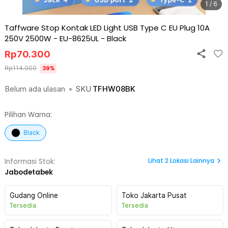
1 / 6
Taffware Stop Kontak LED Light USB Type C EU Plug 10A
250V 2500W - EU-8625UL
-
Black
Rp
70.300
Rp
114.900
39
%
Belum ada ulasan
•
SKU
TFHW08BK
Pilihan Warna:
Black
Lihat
2
Lokasi Lainnya
Informasi Stok:
Jabodetabek
Gudang Online
Toko Jakarta Pusat
Tersedia
Tersedia