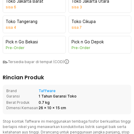
Toko Jakarta Barat
Toko Jakarta Utara
sisa
6
sisa
3
Toko Tangerang
Toko Cikupa
sisa
4
sisa
7
Pick n Go Bekasi
Pick n Go Depok
Pre-Order
Pre-Order
Tersedia bayar di tempat (COD)
Rincian Produk
Brand
Taffware
Garansi
1 Tahun Garansi Toko
Berat Produk
0.7 kg
Dimensi Kemasan
26
x
10
x
15
cm
Stop kontak Taffware ini menggunakan tembaga fosfor berkualitas tinggi
berlapis nikel yang menawarkan konduktivitas listrik sangat baik serta
ketahanan aus tinggi. Dirancang untuk penggunaan jangka panjang, stop