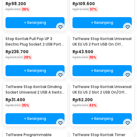
- XJG-DH001
- XJG-DH001
Rp
98.200
Rp
109.600
Rp
151.900
36%
Rp
173.900
37%
+ Keranjang
+ Keranjang
Stop Kontak Pull Pop UP 3
Taffware Stop Kontak Universal
Electric Plug Socket 2 USB Port
UK EU US 2 Port USB On Off
EU - PDU
Switch - LC-20
Rp
236.700
Rp
43.500
Rp
324.900
28%
Rp
66.000
35%
+ Keranjang
+ Keranjang
Taffware Stop Kontak Dinding
Taffware Stop Kontak Universal
Socket Universal 2 USB A Switch
UK EU US 2 Slot 2 USB On/Off
250V - LC-19
Switch - LC-86
Rp
31.400
Rp
52.200
Rp
48.000
35%
Rp
89.900
42%
+ Keranjang
+ Keranjang
Taffware Programmable
Taffware Stop Kontak Timer