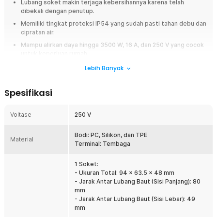
Lubang soket makin terjaga kebersihannya karena telah
dibekali dengan penutup.
Memiliki tingkat proteksi IP54 yang sudah pasti tahan debu dan
cipratan air.
Mampu alirkan daya hingga 3500 W, 16 A, dan 250 V yang cocok
untuk keperluan rumah.
Menawarkan 4 pilihan jumlah lubang soket untuk mengkomodasi
Lebih Banyak
kebutuhan yang berbeda.
Spesifikasi
Overview
Sering kesulitan memasang stop kontak outdoor karena khawatir
Voltase
250 V
terkena hujan, debu, atau cipratan air? Stop kontak biasa memang
kurang ideal untuk penggunaan di area luar ruangan sehingga berisiko
mengalami kerusakan maupun korsleting. Taffware Stop Kontak Outdoor
Bodi: PC, Silikon, dan TPE
Material
IP54 hadir sebagai solusi yang lebih aman dengan desain tahan percikan
Terminal: Tembaga
air, penutup pelindung, serta material berkualitas. Cocok digunakan di
rumah, garasi, taman, gudang, bengkel, maupun area semi outdoor yang
1 Soket:
membutuhkan suplai listrik yang lebih aman.
- Ukuran Total: 94 x 63.5 x 48 mm
- Jarak Antar Lubang Baut (Sisi Panjang): 80
Fitur
mm
- Jarak Antar Lubang Baut (Sisi Lebar): 49
Desain Multi Soket Praktis
mm
Stop kontak ini tersedia dalam beberapa pilihan jumlah soket