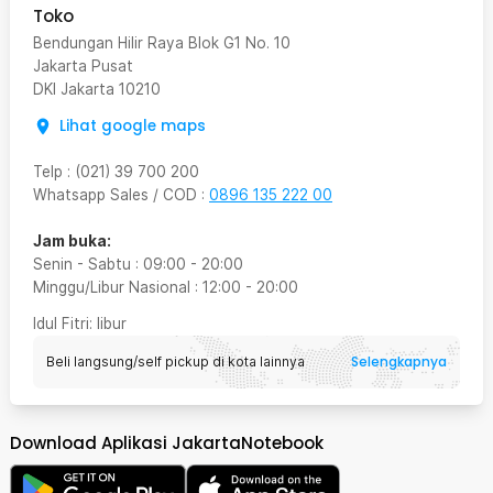
Toko
Bendungan Hilir Raya Blok G1 No. 10
Jakarta Pusat
DKI Jakarta
10210
Lihat google maps
Telp
:
(021) 39 700 200
Whatsapp Sales / COD
:
0896 135 222 00
Jam buka:
Senin - Sabtu
:
09:00
-
20:00
Minggu/Libur Nasional
:
12:00
-
20:00
Idul Fitri
: libur
Selengkapnya
Beli langsung/self pickup di kota lainnya
Download Aplikasi JakartaNotebook