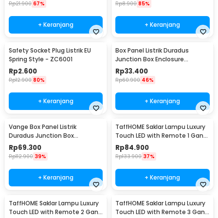
Rp
21.900
67%
Rp
8.900
85%
+ Keranjang
+ Keranjang
Safety Socket Plug Listrik EU
Box Panel Listrik Duradus
Spring Style - ZC6001
Junction Box Enclosure
Waterproof 158x90mm - B1589
Rp
2.600
Rp
33.400
Rp
12.900
80%
Rp
60.900
46%
+ Keranjang
+ Keranjang
Vange Box Panel Listrik
TaffHOME Saklar Lampu Luxury
Duradus Junction Box
Touch LED with Remote 1 Gang
Waterproof 238x160x90mm -
- XJG-DH001
Rp
69.300
Rp
84.900
VG-I01
Rp
112.900
39%
Rp
133.900
37%
+ Keranjang
+ Keranjang
TaffHOME Saklar Lampu Luxury
TaffHOME Saklar Lampu Luxury
Touch LED with Remote 2 Gang
Touch LED with Remote 3 Gang