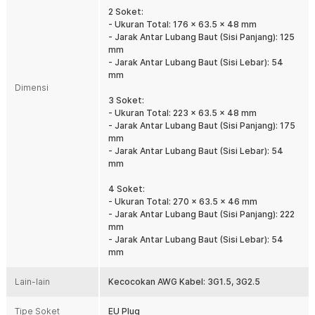
sehingga dapat disesuaikan dengan kebutuhan instalasi listrik
2 Soket:
Anda. Dengan beberapa terminal dalam satu unit, Anda dapat
- Ukuran Total: 176 x 63.5 x 48 mm
menghubungkan lebih dari satu perangkat elektronik secara
- Jarak Antar Lubang Baut (Sisi Panjang): 125
bersamaan tanpa perlu memasang banyak stop kontak terpisah.
mm
Desain ini membuat instalasi terlihat lebih rapi sekaligus
- Jarak Antar Lubang Baut (Sisi Lebar): 54
menghemat ruang pemasangan.
mm
Dimensi
Penutup Pelindung Lebih Aman
3 Soket:
Setiap soket dilengkapi penutup (cover) yang membantu
- Ukuran Total: 223 x 63.5 x 48 mm
melindungi lubang stop kontak saat tidak digunakan. Penutup ini
- Jarak Antar Lubang Baut (Sisi Panjang): 175
berfungsi mengurangi masuknya debu, kotoran, dan percikan air
mm
sehingga kualitas koneksi listrik tetap terjaga. Selain meningkatkan
- Jarak Antar Lubang Baut (Sisi Lebar): 54
keamanan penggunaan, desain ini juga membantu memperpanjang
mm
usia stop kontak outdoor pada penggunaan jangka panjang.
Daya Besar Hingga 3500 W
4 Soket:
- Ukuran Total: 270 x 63.5 x 46 mm
Didukung arus maksimum 16 A dan tegangan 250 V, stop kontak ini
- Jarak Antar Lubang Baut (Sisi Panjang): 222
mampu menangani berbagai perangkat elektronik berdaya tinggi.
mm
Kapasitas hingga 3500 W membuatnya cocok digunakan untuk AC,
- Jarak Antar Lubang Baut (Sisi Lebar): 54
peralatan dapur, pompa air, mesin kerja ringan, maupun
mm
perlengkapan listrik lainnya. Terminal berbahan tembaga juga
membantu menghantarkan arus listrik dengan baik sehingga
koneksi menjadi lebih stabil.
Lain-lain
Kecocokan AWG Kabel: 3G1.5, 3G2.5
Perlindungan IP54 untuk Area Outdoor
Tipe Soket
EU Plug
Menggunakan standar perlindungan IP54, stop kontak ini mampu