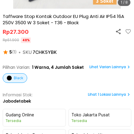
1 / 8
Taffware Stop Kontak Outdoor EU Plug Anti Air IP54 16A
250V 3500 W 3 Soket - T36
-
Black
Rp
27.300
Rp
51.900
48
%
•
SKU
7CHK5YBK
5
(
1
)
Lihat Varian Lainnya
Pilihan Varian:
1
Warna,
4 Jumlah Soket
Black
Lihat
1
Lokasi Lainnya
Informasi Stok:
Jabodetabek
Gudang Online
Toko Jakarta Pusat
Tersedia
Tersedia