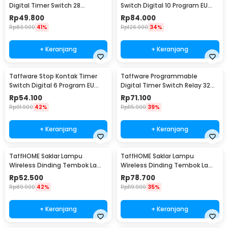
Digital Timer Switch 28
Switch Digital 10 Program EU
Program 220V/25A(16A) -
Plug 16A 230V - KWE-TM02-EU
Rp
49.800
Rp
84.000
THC30A
Rp
83.900
41%
Rp
126.000
34%
+ Keranjang
+ Keranjang
Taffware Stop Kontak Timer
Taffware Programmable
Switch Digital 6 Program EU
Digital Timer Switch Relay 32
Plug 16A 230V - W03
Program 220V - KG316T
Rp
54.100
Rp
71.100
Rp
91.900
42%
Rp
115.900
39%
+ Keranjang
+ Keranjang
TaffHOME Saklar Lampu
TaffHOME Saklar Lampu
Wireless Dinding Tembok Lamp
Wireless Dinding Tembok Lamp
Switch RF 433MHz 1 Gang 1
Switch RF 433MHz 2 Gang 2
Rp
52.500
Rp
78.700
Receiver - WHK01
Receiver - WHK01
Rp
89.900
42%
Rp
119.900
35%
+ Keranjang
+ Keranjang