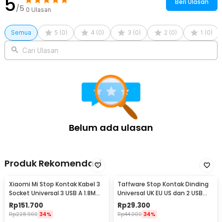
5
Beri Ulasan
Rincian yang Anda dapatkan untuk pembelian produk ini:
/5
0
Ulasan
1 x Taffware Stop Kontak Outdoor EU Plug Anti Air IP54 16A 250V
3500 W - T36
Semua
5
(
0
)
4
(
0
)
3
(
0
)
2
(
0
)
1
(
0
)
Cari Ulasan
Belum ada ulasan
Produk Rekomendasi
Xiaomi Mi Stop Kontak Kabel 3
Taffware Stop Kontak Dinding
Socket Universal 3 USB A 1.8M
Universal UK EU US dan 2 USB
250V 2500W - XMCXB01QMN
Port - ATH1
Rp
151.700
Rp
29.300
(ORIGINAL)
Rp
228.900
34%
Rp
44.000
34%