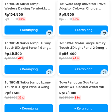
TaffHOME Saklar Lampu
Taffware Loop Universal Travel
Wireless Dinding Tembok Lamp
Adaptor Colokan Charger
Switch RF 433MHz 3 Gang 3
Adapter 2500W - N16
Rp
104.800
Rp
9.500
Receiver - WHK01
Rp
153.900
32%
Rp
22.900
59%
+ Keranjang
+ Keranjang
TaffHOME Saklar Lampu Luxury
TaffHOME Saklar Lampu Luxury
Touch LED Light Panel 1 Gang -
Touch LED Light Panel 2 Gang -
AO-001
AO-001
Rp
49.800
Rp
56.400
Rp
83.900
41%
Rp
95.900
42%
+ Keranjang
+ Keranjang
TaffHOME Saklar Lampu Luxury
Tuya Pengatur Gas Pintar
Touch LED Light Panel 3 Gang -
Smart WiFi Control Water Valve
AO-001
Gas Controller - YB5
Rp
61.500
Rp
173.100
Rp
96.900
37%
Rp
255.900
33%
+ Keranjang
+ Keranjang