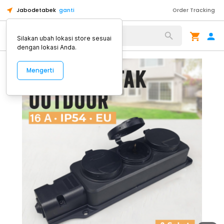
Jabodetabek
ganti
Order Tracking
Alat Kopi
Silakan ubah lokasi store sesuai
dengan lokasi Anda.
Mengerti