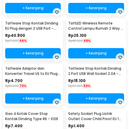
+ Keranjang
+ Keranjang
Taffware Stop Kontak Dinding
TaffLED Wireless Remote
EU Plug dengan 2 USB Port -
Control Lampu Rumah 2 Way -
SCN2
YAM802
Rp
40.800
Rp
25.100
Rp
71.900
44%
Rp
48.900
49%
+ Keranjang
+ Keranjang
Taffware Adaptor dan
Taffware Stop Kontak Dinding
Konverter Travel US to EU Plug
2 Port USB Wall Socket 2.0A -
10A 250V 1 PCS - WN-20
ES-USB-2
Rp
4.700
Rp
18.100
Rp
16.900
73%
Rp
37.900
53%
+ Keranjang
+ Keranjang
Gao Ji Kotak Cover Stop
Safety Socket Plug Listrik
Kontak Dinding Type 86 - S126
Outlet Cover Child Proof EU 1
PCS
Rp
7.400
Rp
1.400