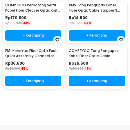
COMPTYCO Pemotong Serat
XMS Tang Pengupas Kabel
Kabel Fiber Cleaver Optic Knife
Fiber Optic Cable Stripper 3
16 Point Blade - SKL-6C
Hole - CFS-3
Rp
170.600
Rp
14.900
Rp
252.900
33%
Rp
40.900
64%
+ Keranjang
+ Keranjang
FIGI Konektor Fiber Optik Fast
COMPTYCO Tang Pengupas
Quick Assembly Connector
Kabel Fiber Optic Cable
SC/UPC 10 PCS - FG010
Stripper 4.8-7.9mm - 45-165
Rp
36.600
Rp
26.600
Rp
65.900
45%
Rp
50.900
48%
+ Keranjang
+ Keranjang
Ingatkan Saya