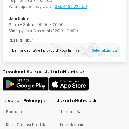
Telp
:
(021) 39 700 200
Whatsapp Sales / COD
:
0896 135 222 00
Jam buka:
Senin - Sabtu
:
09:00
-
20:00
Minggu/Libur Nasional
:
12:00
-
20:00
Idul Fitri
: libur
Selengkapnya
Beli langsung/self pickup di kota lainnya
Download Aplikasi JakartaNotebook
Layanan Pelanggan
JakartaNotebook
Bantuan
Tentang Kami
Klaim Garansi Produk
Kontak Kami