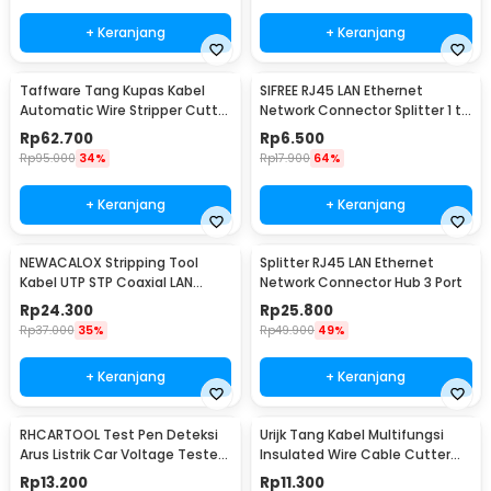
+ Keranjang
+ Keranjang
Taffware Tang Kupas Kabel
SIFREE RJ45 LAN Ethernet
Automatic Wire Stripper Cutter
Network Connector Splitter 1 to
Crimper - TK0742
2 - DN0190
Rp
62.700
Rp
6.500
Rp
95.000
34%
Rp
17.900
64%
+ Keranjang
+ Keranjang
NEWACALOX Stripping Tool
Splitter RJ45 LAN Ethernet
Kabel UTP STP Coaxial LAN
Network Connector Hub 3 Port
Cable Wire Stripper - HT-352
Rp
24.300
Rp
25.800
Rp
37.000
35%
Rp
49.900
49%
+ Keranjang
+ Keranjang
RHCARTOOL Test Pen Deteksi
Urijk Tang Kabel Multifungsi
Arus Listrik Car Voltage Tester
Insulated Wire Cable Cutter
DC 6-24V - ET610
Pliers 12.5cm Round Nose -
Rp
13.200
Rp
11.300