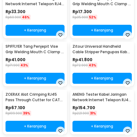
Network Internet Telepon RJ45
Grip Welding Mouth C Clamp 5
RJ11 - M469D
Inch - A161
Rp
33.300
Rp
17.300
Rp
60.900
46%
Rp
35.900
52%
+ Keranjang
+ Keranjang
SPIFFLYER Tang Penjepit Vise
Zitour Universal Handheld
Grip Welding Mouth C Clamp 11
Cable Stripper Pengupas Kabel
Inch - A161
Portabel - ZE00
Rp
41.000
Rp
41.800
Rp
71.900
43%
Rp
72.900
43%
+ Keranjang
+ Keranjang
ZOERAX Alat Crimping RJ45
ANENG Tester Kabel Jaringan
Pass Through Cutter for CAT6
Network Internet Telepon RJ45
CAT5 CAT5E - 6088
RJ11 - M469A
Rp
67.100
Rp
154.700
Rp
109.900
39%
Rp
221.900
31%
+ Keranjang
+ Keranjang