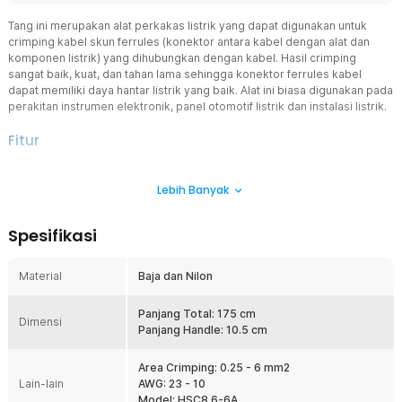
Tang ini merupakan alat perkakas listrik yang dapat digunakan untuk
crimping kabel skun ferrules (konektor antara kabel dengan alat dan
komponen listrik) yang dihubungkan dengan kabel. Hasil crimping
sangat baik, kuat, dan tahan lama sehingga konektor ferrules kabel
dapat memiliki daya hantar listrik yang baik. Alat ini biasa digunakan pada
perakitan instrumen elektronik, panel otomotif listrik dan instalasi listrik.
Fitur
Pengoperasian dengan Satu Tangan
Lebih Banyak
Bagian handle didesain ergonomis agar Anda dapat
menggunakannya dengan nyaman saat memotong kabel.
Pemotongan kabel dengan tang ini dapat dilakukan dengan satu
Spesifikasi
tangan, lantaran tuasnya empuk dan tidak membuat Anda cepat
lelah.
Material
Baja dan Nilon
Meminimalisir Kerusakan
Dalam metode penyambungan kabel dengan skun ferrules, bagian
pemotongan harus diperhatikan agar daya hantar listrik dapat
Panjang Total: 175 cm
Dimensi
berjalan optimal. Untuk itu, pemotongan dengan alat ini sangat
Panjang Handle: 10.5 cm
disarankan karena meminimalisir kerusakan inti yang terjadi apabila
Anda memotongnya tanpa menggunakan alat khusus.
Area Crimping: 0.25 - 6 mm2
Lain-lain
AWG: 23 - 10
Bahan Berkualitas
Model: HSC8 6-6A