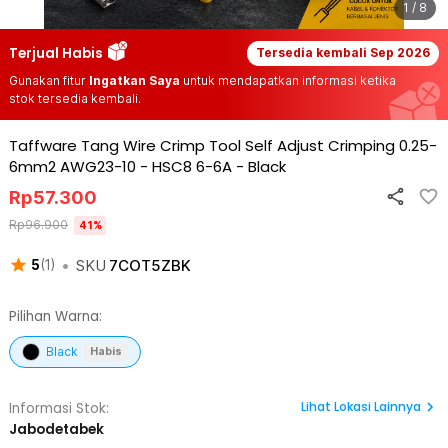
1 / 8
Terjual Habis
Tersedia kembali
Sep 2026
Gunakan fitur
Ingatkan Saya
untuk mendapatkan informasi ketika
stok tersedia kembali.
Taffware Tang Wire Crimp Tool Self Adjust Crimping 0.25-
6mm2 AWG23-10 - HSC8 6-6A
-
Black
Rp
57.300
Rp
96.900
41
%
•
SKU
7COT5ZBK
5
(
1
)
Pilihan Warna:
Black
Habis
Lihat
Lokasi Lainnya
Informasi Stok:
Jabodetabek