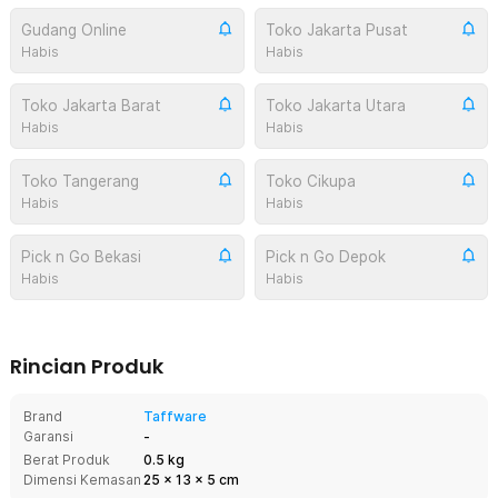
Gudang Online
Toko Jakarta Pusat
Habis
Habis
Toko Jakarta Barat
Toko Jakarta Utara
Habis
Habis
Toko Tangerang
Toko Cikupa
Habis
Habis
Pick n Go Bekasi
Pick n Go Depok
Habis
Habis
Rincian Produk
Brand
Taffware
Garansi
-
Berat Produk
0.5 kg
Dimensi Kemasan
25
x
13
x
5
cm