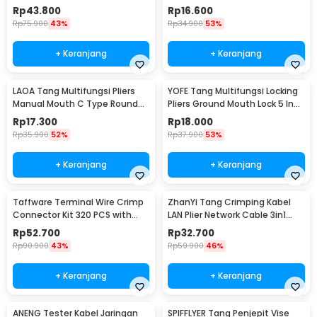
0.25-10 mm2 - HSC8 6-4A
Nose 5 Inch - L100
Rp
43.800
Rp
16.600
Rp
75.900
43%
Rp
34.900
53%
+ Keranjang
+ Keranjang
LAOA Tang Multifungsi Pliers
YOFE Tang Multifungsi Locking
Manual Mouth C Type Round
Pliers Ground Mouth Lock 5 Inch
Nose 4 Inch - L100
- X47
Rp
17.300
Rp
18.000
Rp
35.900
52%
Rp
37.900
53%
+ Keranjang
+ Keranjang
Taffware Terminal Wire Crimp
ZhanYi Tang Crimping Kabel
Connector Kit 320 PCS with
LAN Plier Network Cable 3in1
Plier - SC6-26
RJ45 RJ11 RJ12 - HT-315
Rp
52.700
Rp
32.700
Rp
90.900
43%
Rp
59.900
46%
+ Keranjang
+ Keranjang
ANENG Tester Kabel Jaringan
SPIFFLYER Tang Penjepit Vise