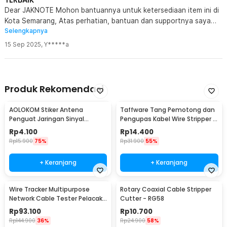
Dear JAKNOTE Mohon bantuannya untuk ketersediaan item ini di
Kota Semarang, Atas perhatian, bantuan dan supportnya saya
Selengkapnya
haturkan banyak terima kasih. SUKSES Dan Selalu memberikan
yang TERBAIK
15 Sep 2025
,
Y*****a
Produk Rekomendasi
AOLOKOM Stiker Antena
Taffware Tang Pemotong dan
Penguat Jaringan Sinyal
Pengupas Kabel Wire Stripper 7
Smartphone Universal - SP-1
Slot - JM-CT4-12
Rp
4.100
Rp
14.400
Rp
15.900
75%
Rp
31.900
55%
+ Keranjang
+ Keranjang
Wire Tracker Multipurpose
Rotary Coaxial Cable Stripper
Network Cable Tester Pelacak
Cutter - RG58
Kabel Telepon - WH806C
Rp
93.100
Rp
10.700
Rp
144.900
36%
Rp
24.900
58%