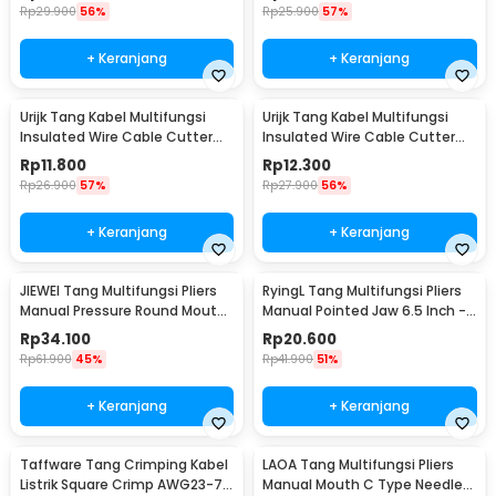
M2941
Rp
29.900
56%
Rp
25.900
57%
+ Keranjang
+ Keranjang
Urijk Tang Kabel Multifungsi
Urijk Tang Kabel Multifungsi
Insulated Wire Cable Cutter
Insulated Wire Cable Cutter
Pliers 12.5cm Needle Nose -
Pliers 15cm Needle Nose -
Rp
11.800
Rp
12.300
M2941
M2941
Rp
26.900
57%
Rp
27.900
56%
+ Keranjang
+ Keranjang
JIEWEI Tang Multifungsi Pliers
RyingL Tang Multifungsi Pliers
Manual Pressure Round Mouth
Manual Pointed Jaw 6.5 Inch -
10 Inch - L90
L95
Rp
34.100
Rp
20.600
Rp
61.900
45%
Rp
41.900
51%
+ Keranjang
+ Keranjang
Taffware Tang Crimping Kabel
LAOA Tang Multifungsi Pliers
Listrik Square Crimp AWG23-7
Manual Mouth C Type Needle