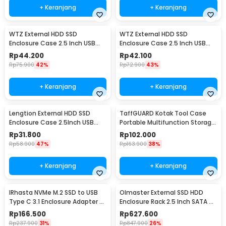
+ Keranjang
+ Keranjang
WTZ External HDD SSD
WTZ External HDD SSD
Enclosure Case 2.5 Inch USB
Enclosure Case 2.5 Inch USB
Type C to Type C 3.1 - GEN-2
Type A to Type C 3.1 - WTZ-27
Rp
44.200
Rp
42.100
Rp
75.900
42%
Rp
72.900
43%
+ Keranjang
+ Keranjang
Lengtion External HDD SSD
TaffGUARD Kotak Tool Case
Enclosure Case 2.5Inch USB
Portable Multifunction Storage
Type A to Micro B - SE25
Box - V-2
Rp
31.800
Rp
102.000
Rp
58.900
47%
Rp
163.900
38%
+ Keranjang
+ Keranjang
IRhasta NVMe M.2 SSD to USB
Olmaster External SSD HDD
Type C 3.1 Enclosure Adapter -
Enclosure Rack 2.5 Inch SATA 6
HY2078
Bay 6TB - MR-6601
Rp
166.500
Rp
627.600
Rp
237.900
31%
Rp
847.900
26%