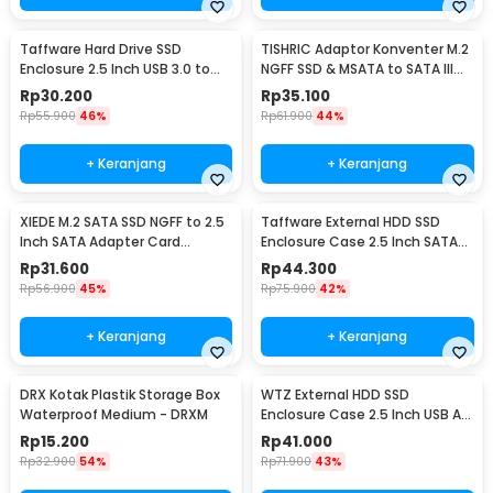
Taffware Hard Drive SSD
TISHRIC Adaptor Konventer M.2
Enclosure 2.5 Inch USB 3.0 to
NGFF SSD & MSATA to SATA III
USB Micro B 3.0 - WX537
2.5 Inch - N-2513
Rp
30.200
Rp
35.100
Rp
55.900
46%
Rp
61.900
44%
+ Keranjang
+ Keranjang
XIEDE M.2 SATA SSD NGFF to 2.5
Taffware External HDD SSD
Inch SATA Adapter Card
Enclosure Case 2.5 Inch SATA
Enclosure 7mm - M2N25
USB 3.0 - YPH-119
Rp
31.600
Rp
44.300
Rp
56.900
45%
Rp
75.900
42%
+ Keranjang
+ Keranjang
DRX Kotak Plastik Storage Box
WTZ External HDD SSD
Waterproof Medium - DRXM
Enclosure Case 2.5 Inch USB A
to USB Type C 3.1 - WTZ-31
Rp
15.200
Rp
41.000
Rp
32.900
54%
Rp
71.900
43%