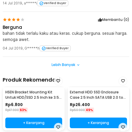
14 Jul 2019
,
a*****i
Verified Buyer
Membantu (
0
)
Berguna
bahan tidak terlalu kaku atau keras. cukup berguna. sesuai harga.
semoga awet.
04 Jul 2019
,
G*****h
Verified Buyer
Lebih Banyak
Produk Rekomendasi
HSEN Bracket Mounting Kit
External HDD SSD Enclosure
Untuk HDD/SSD 2.5 Inch ke 3.5
Case 2.5 Inch SATA USB 2.0 to
Inch - WSE091
Mini USB - U25Q7
Rp
6.800
Rp
26.400
Rp
17.900
63%
Rp
50.900
49%
+ Keranjang
+ Keranjang