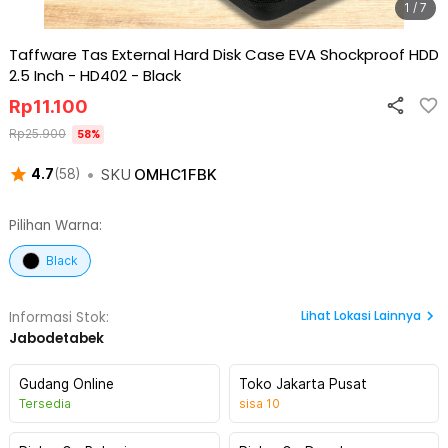
1 / 7
Taffware Tas External Hard Disk Case EVA Shockproof HDD
2.5 Inch - HD402
-
Black
Rp
11.100
Rp
25.900
58
%
•
SKU
OMHC1FBK
4.7
(
58
)
Pilihan Warna:
Black
Lihat
Lokasi Lainnya
Informasi Stok:
Jabodetabek
Gudang Online
Toko Jakarta Pusat
Tersedia
sisa
10