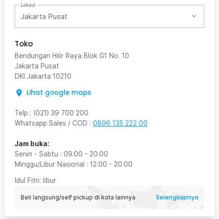
Lokasi
Jakarta Pusat
Toko
Bendungan Hilir Raya Blok G1 No. 10
Jakarta Pusat
DKI Jakarta
10210
Lihat google maps
Telp
:
(021) 39 700 200
Whatsapp Sales / COD
:
0896 135 222 00
Jam buka:
Senin - Sabtu
:
09:00
-
20:00
Minggu/Libur Nasional
:
12:00
-
20:00
Idul Fitri
: libur
Selengkapnya
Beli langsung/self pickup di kota lainnya