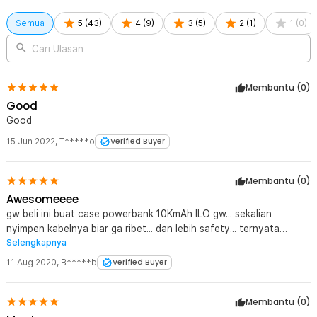
Kelengkapan Produk
Semua
5
(
43
)
4
(
9
)
3
(
5
)
2
(
1
)
1
(
0
)
Rincian yang Anda dapatkan untuk pembelian produk ini:
Cari Ulasan
1 x Taffware Tas External Hard Disk Case EVA Shockproof HDD
2.5 Inch - HD402
Membantu (
0
)
Good
Good
15 Jun 2022
,
T*****o
Verified Buyer
Membantu (
0
)
Awesomeeee
gw beli ini buat case powerbank 10KmAh ILO gw... sekalian
nyimpen kabelnya biar ga ribet... dan lebih safety... ternyata
Selengkapnya
ukurannya pas banget.. jadi pengen beli lagi buat WD gw
11 Aug 2020
,
B*****b
Verified Buyer
Membantu (
0
)