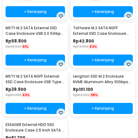
+ Keranjang
+ Keranjang
MSTY M.2 SATA External SSD
Taffware M.2 SATA NGFF
Case Enclosure USB 3.0 5Gbps
External SSD Case Enclosure
- VT811
USB C 3.1 5Gbps - TZ810
Rp
58.800
Rp
42.800
Rp
98.900
41%
Rp
73.900
43%
+ Keranjang
+ Keranjang
MSTY M.2 SATA NGFF External
Lengtion SSD M.2 Enclosure
SSD Case Enclosure USB Type
NVME Aluminum Alloy 10Gbps
C 3.0 5Gbps - IDPWM2
USB Type C 3.1 - M12
Rp
39.900
Rp
101.100
Rp
69.900
43%
Rp
162.900
38%
+ Keranjang
+ Keranjang
ESSAGER External HDD SSD
Enclosure Case 2.5 Inch SATA III
USB 3.0 - EYPS0-XZ20-P
Rp
51.700