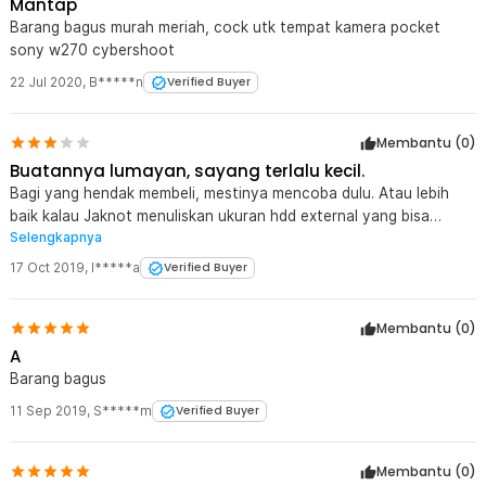
Mantap
Barang bagus murah meriah, cock utk tempat kamera pocket
sony w270 cybershoot
22 Jul 2020
,
B*****n
Verified Buyer
Membantu (
0
)
Buatannya lumayan, sayang terlalu kecil.
Bagi yang hendak membeli, mestinya mencoba dulu. Atau lebih
baik kalau Jaknot menuliskan ukuran hdd external yang bisa
Selengkapnya
dimasukkan. hdd external saya (merk Unitek) untuk hdd ukuran 2.5
inch, tapi tidak muat di case ini, mungkin karena referensi ukuran
17 Oct 2019
,
I*****a
Verified Buyer
dalam membuat case ini adalah WD yang memang ukurannya kecil
mungil.
Membantu (
0
)
A
Barang bagus
11 Sep 2019
,
S*****m
Verified Buyer
Membantu (
0
)