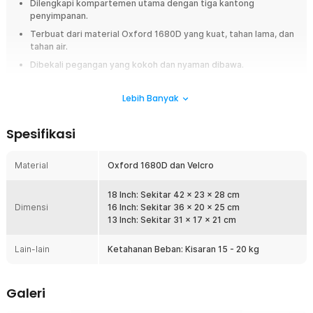
Dilengkapi kompartemen utama dengan tiga kantong
penyimpanan.
Terbuat dari material Oxford 1680D yang kuat, tahan lama, dan
tahan air.
Dibekali pegangan yang kokoh dan nyaman dibawa.
Overview
Lebih Banyak
Tas perkakas dari Taffware jadi solusi untuk Anda yang membutuhkan
tempat penyimpanan berbagai peralatan. Dengan beberapa keunggulan
Spesifikasi
seperti dapat muat banyak alat, anti sobek, tahan air, dan nyaman
dijinjing. Tersedia 3 ukuran fleksibel dengan kompartemen luas dan
kantong luar terorganisir. Siap temani kerja di segala kondisi.
Material
Oxford 1680D dan Velcro
Fitur
18 Inch: Sekitar 42 x 23 x 28 cm
Dimensi
16 Inch: Sekitar 36 x 20 x 25 cm
Bawa Alat dengan Lengkap dan Terorganisir
13 Inch: Sekitar 31 x 17 x 21 cm
Dirancang agar Anda dapat membawa semua peralatan yang
dibutuhkan tanpa khawatir ada yang tertinggal. Dengan tiga kantong
Lain-lain
Ketahanan Beban: Kisaran 15 - 20 kg
tambahan di bagian luar, Anda bisa menyimpan alat kecil seperti
obeng, tang, dan multimeter secara terorganisir dan mudah
diakses. Kompartemen utama yang luas memungkinkan Anda
Galeri
membawa peralatan lebih besar seperti mistar, palu, dan alat
pertukangan lainnya.