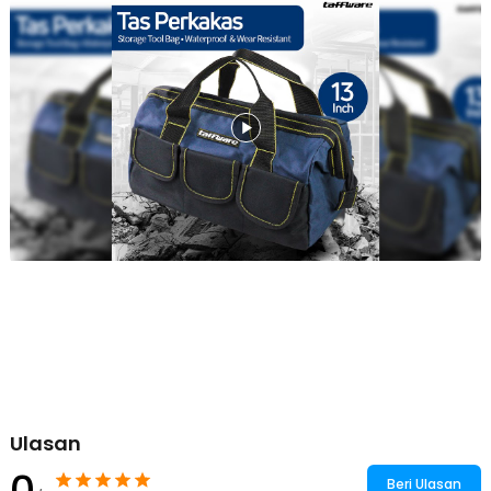
Kompartemen Utama yang Luas dan Anti Sobek
Dilengkapi kompartemen utama yang luas untuk menampung
peralatan berukuran besar tanpa terasa sempit. Desain anti sobek
menjamin tas tetap kuat dan aman meskipun diisi alat berat. Jika
kompartemen utama penuh, tersedia kompartemen tambahan di
bagian luar untuk barang kecil dan peralatan ekstra.
Tahan Air dan Tahan Lama
Terbuat dari material Oxford 1680D, tas ini dirancang tahan air dan
sangat tahan lama, sehingga aman digunakan di lingkungan basah
atau cuaca tidak menentu. Material Oxford yang kuat dan tahan aus
memastikan tas mampu bertahan dalam penggunaan jangka
panjang di lingkungan kerja yang keras.
Desain Jinjing yang Ergonomis dan Nyaman
Dilengkapi pegangan kokoh yang membuat tas mudah dijinjing dan
nyaman dibawa meskipun berisi banyak peralatan berat. Desain
pegangan ergonomis mengurangi tekanan pada tangan dan bahu,
ideal untuk pekerja yang sering berpindah tempat.
Tiga Pilihan Ukuran yang Fleksibel
Taffware menyediakan tiga varian ukuran untuk menyesuaikan
kebutuhan setiap pekerjaan. Pilih ukuran kecil untuk peralatan dasar
Ulasan
atau ukuran besar untuk perlengkapan lengkap agar penggunaan
0
lebih nyaman dan efisien di berbagai situasi.
Beri Ulasan