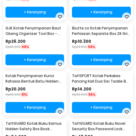
+ Keranjang
+ Keranjang
GJK Kotak Penyimpanan Baut
Biutte.co Kotak Penyimpanan
Obeng Organizer Tool Box -
Perhiasan Separate Box 28 Grid
Z20
- SN-14
Rp
26.200
Rp
10.300
Rp
49.900
48%
Rp
24.900
59%
+ Keranjang
+ Keranjang
Kotak Penyimpanan Kunci
TaffSPORT Kotak Perkakas
Rahasia Bentuk Batu Hidden
Pancing Kail Dua Sisi Tackle Box
Key Box - B0521
14 Grid - LX01
Rp
20.200
Rp
14.200
Rp
40.900
51%
Rp
30.900
55%
+ Keranjang
+ Keranjang
TaffGUARD Kotak Buku Kamus
TaffGUARD Kotak Buku Novel
Hidden Safety Box Book
Security Box Password Lock
Password Lock Size S - KB-10P
Size S - KB-20P