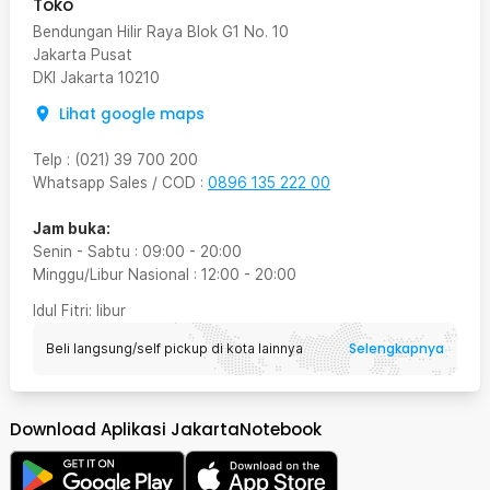
Toko
Bendungan Hilir Raya Blok G1 No. 10
Jakarta Pusat
DKI Jakarta
10210
Lihat google maps
Telp
:
(021) 39 700 200
Whatsapp Sales / COD
:
0896 135 222 00
Jam buka:
Senin - Sabtu
:
09:00
-
20:00
Minggu/Libur Nasional
:
12:00
-
20:00
Idul Fitri
: libur
Selengkapnya
Beli langsung/self pickup di kota lainnya
Download Aplikasi JakartaNotebook