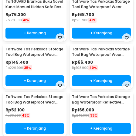
TaffGUARD Brankas Buku Novel
Taffware Tas Perkakas Storage
Kunci Manual Hidden Safe Box
Tool Bag Waterproof Wear
Size L Love - KB-20L
Resistant 23 Inch - A02584
Rp
76.300
Rp
168.700
Rp
128.900
41%
Rp
281.900
41%
+ Keranjang
+ Keranjang
Taffware Tas Perkakas Storage
Taffware Tas Perkakas Storage
Tool Bag Waterproof Wear
Tool Bag Waterproof Wear
Resistant 21 Inch - A02584
Resistant 16 Inch - A03403
Rp
145.400
Rp
66.400
Rp
220.900
35%
Rp
108.900
40%
+ Keranjang
+ Keranjang
Taffware Tas Perkakas Storage
Taffware Tas Perkakas Storage
Tool Bag Waterproof Wear
Bag Waterproof Reflective
Resistant 13 Inch - A03403
Strips 23 Inch - A03369
Rp
52.100
Rp
166.000
Rp
89.900
43%
Rp
246.900
33%
+ Keranjang
+ Keranjang