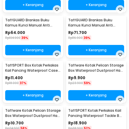
+ Keranjang
+ Keranjang
TaffGUARD Brankas Buku
TaffGUARD Brankas Buku
Kamus Kunci Manual Anti
Kamus Kunci Manual Anti
Maling Hidden Safe Box Sedang
Maling Hidden Safe Box Besar -
Rp
64.000
Rp
71.700
- KB-10L
KB-10L
Rp
104.900
39%
Rp
116.900
39%
+ Keranjang
+ Keranjang
TaffSPORT Box Kotak Perkakas
Taffware Kotak Pelican Storage
Kail Pancing Waterproof Case -
Box Waterproof Dustproof Hard
Q041
Case ABS S - G10/J020
Rp
11.400
Rp
9.900
Rp
18.000
37%
Rp
23.900
59%
+ Keranjang
+ Keranjang
Taffware Kotak Pelican Storage
TaffSPORT Kotak Perkakas Kail
Box Waterproof Dustproof Hard
Pancing Waterproof Tackle Box
Case ABS L - G10/J020
12 Grid - MCC01
Rp
10.700
Rp
18.900
Rp
24.900
58%
Rp
38.900
52%