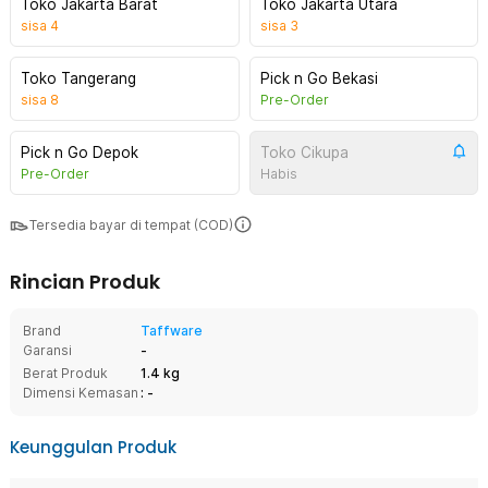
Toko Jakarta Barat
Toko Jakarta Utara
sisa
4
sisa
3
Toko Tangerang
Pick n Go Bekasi
sisa
8
Pre-Order
Pick n Go Depok
Toko Cikupa
Pre-Order
Habis
Tersedia bayar di tempat (COD)
Rincian Produk
Brand
Taffware
Garansi
-
Berat Produk
1.4 kg
Dimensi Kemasan
: -
Keunggulan Produk