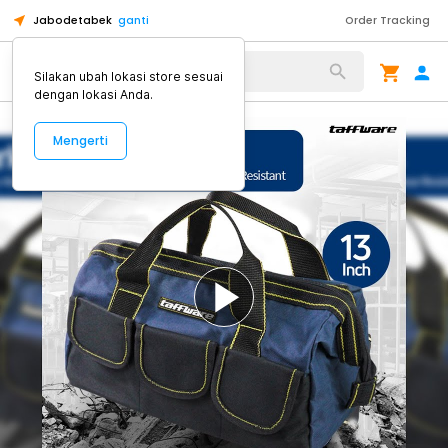
Jabodetabek
ganti
Order Tracking
Alat Kopi
Silakan ubah lokasi store sesuai
dengan lokasi Anda.
Mengerti