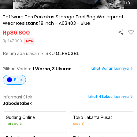
1 / 9
Taffware Tas Perkakas Storage Tool Bag Waterproof
Wear Resistant 18 Inch - A03403
-
Blue
Rp
86.800
Rp
147.900
42
%
Belum ada ulasan
•
SKU
QLFB03BL
Lihat Varian Lainnya
Pilihan Varian:
1
Warna,
3 Ukuran
Blue
Lihat
4
Lokasi Lainnya
Informasi Stok:
Jabodetabek
Gudang Online
Toko Jakarta Pusat
Tersedia
sisa
3