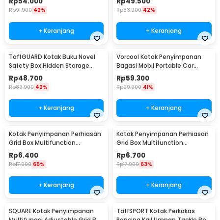
Rp
54.000
Rp
49.500
Rp
91.900
42%
Rp
83.900
42%
+ Keranjang
+ Keranjang
TaffGUARD Kotak Buku Novel
Vorcool Kotak Penyimpanan
Safety Box Hidden Storage
Bagasi Mobil Portable Car
Password Lock - KB-30P
Storage Box 25 L - VL25
Rp
48.700
Rp
59.300
Rp
83.900
42%
Rp
99.900
41%
+ Keranjang
+ Keranjang
Kotak Penyimpanan Perhiasan
Kotak Penyimpanan Perhiasan
Grid Box Multifunction
Grid Box Multifunction
Organizer 24 Slot - J13/J24
Organizer 13 Slot - J13/J24
Rp
6.400
Rp
6.700
Rp
17.900
65%
Rp
17.900
63%
+ Keranjang
+ Keranjang
SQUARE Kotak Penyimpanan
TaffSPORT Kotak Perkakas
Multifungsi Adjustable Grid Box
Pancing Kail Umpan Tackle Box