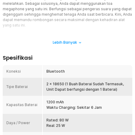
melelahkan. Sebagai solusinya, Anda dapat menggunakan toa
megaphone yang satu ini. Berfungsi sebagai pengeras suara yang dapat
digenggam sehingga menghemat tenaga Anda saat berbicara. Kini, Anda
dapat memandu rombongan secara maksimal dengan kehadiran alat
yang satu ini.
Fitur
Lebih Banyak
Dapat Terhubung dengan Bluetooth
Memiliki file audio yang tersimpan di smartphone? Anda dapat
Spesifikasi
memutarnya di pengeras suara yang satu ini menggunakan koneksi
Bluetooth. Anda juga dapat memutar lagu dengan memanfaatkan
fitur tersebut.
Koneksi
Bluetooth
Rekam dan Putar Ulang
Salah satu yang menarik dari pengeras suara genggam yang satu
2 x 18650 (1 Buah Baterai Sudah Termasuk,
Tipe Baterai
ini adalah dapat merekam dengan durasi maksimal hingga 180
Unit Dapat berfungsi dengan 1 Baterai)
detik. Bagi Anda yang kebetulan membuka usaha atau berjualan
keliling, menggunakan alat yang satu ini dapat membantu usaha
1200 mAh
Kapasitas Baterai
Anda dengan memutar ulang kalimat promosi yang mengundang
Waktu Charging: Sekitar 6 Jam
pembeli!
Material Kualitas Terbaik
Rated: 80 W
Daya / Power
Terbuat dari material ABS dengan kualitas terbaik yang dijamin tidak
Real: 25 W
mudah rusak dan juga patah. Anda dapat menggunakan pengeras