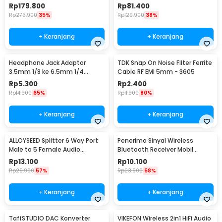
DTS Dolby AC3 - HD51-A
1200mAh 5W - 518
Rp
179.800
Rp
81.400
Rp
273.900
35%
Rp
129.900
38%
+ Keranjang
+ Keranjang
Headphone Jack Adaptor
TDK Snap On Noise Filter Ferrite
3.5mm 1/8 ke 6.5mm 1/4
Cable RF EMI 5mm - 3605
Stereo - PJ1652
Rp
5.300
Rp
2.400
Rp
14.900
65%
Rp
11.900
80%
+ Keranjang
+ Keranjang
ALLOYSEED Splitter 6 Way Port
Penerima Sinyal Wireless
Male to 5 Female Audio
Bluetooth Receiver Mobil
Earphone 3.5mm - JLT108
3.5mm Jack - BT-163
Rp
13.100
Rp
10.100
Rp
29.900
57%
Rp
23.900
58%
+ Keranjang
+ Keranjang
TaffSTUDIO DAC Konverter
VIKEFON Wireless 2in1 HiFi Audio