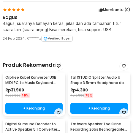
Membantu (
0
)
Bagus
Bagus, suaranya lumayan keras, jelas dan ada tambahan fitur
suara lain (suara anjing) Bisa merekam, bisa support USB
24 Feb 2024
,
R*****a
Verified Buyer
Produk Rekomendasi
Orphee Kabel Konverter USB
TaffSTUDIO Splitter Audio U
MIDI PC to Music Keyboard
Shape 3.5mm Headphone dan
Adapter Cable 2M - AY03
Mic Combo Jack - K0650
Rp
31.900
Rp
4.300
Rp
58.900
46%
Rp
16.900
75%
+ Keranjang
+ Keranjang
Digital Surround Decoder to
Taffware Speaker Toa Sirine
Active Speaker 5.1 Converter
Recording 265s Rechargeable