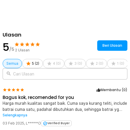
Ulasan
5
Beri Ulasan
/5
2
Ulasan
Semua
5
(
2
)
4
(
0
)
3
(
0
)
2
(
0
)
1
(
0
)
Cari Ulasan
Membantu (
0
)
Bagus kok, recomended for you
Harga murah kualitas sangat baik. Cuma saya kurang teliti, include
batrai cuma satu, padahal dibutuhkan dua, sehingga batrai yg
Selengkapnya
satu lagi dibeli terpisah.
03 Feb 2025
,
L*****O
Verified Buyer