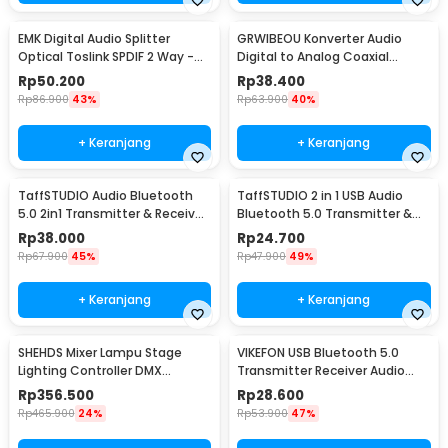
EMK Digital Audio Splitter
GRWIBEOU Konverter Audio
Optical Toslink SPDIF 2 Way -
Digital to Analog Coaxial
ITO2
Toslink ke RCA
Rp
50.200
Rp
38.400
Rp
86.900
43%
Rp
63.900
40%
+ Keranjang
+ Keranjang
TaffSTUDIO Audio Bluetooth
TaffSTUDIO 2 in 1 USB Audio
5.0 2in1 Transmitter & Receiver
Bluetooth 5.0 Transmitter &
3.5mm - KN321
Receiver - KN330
Rp
38.000
Rp
24.700
Rp
67.900
45%
Rp
47.900
49%
+ Keranjang
+ Keranjang
SHEHDS Mixer Lampu Stage
VIKEFON USB Bluetooth 5.0
Lighting Controller DMX
Transmitter Receiver Audio
Console DJ 192CH - SHE-
Adapter - RT02
Rp
356.500
Rp
28.600
DMX512
Rp
465.900
24%
Rp
53.900
47%