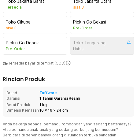
Toko Jakarta Barat
Toko Jakarta Utara
Tersedia
sisa
3
Toko Cikupa
Pick n Go Bekasi
sisa
3
Pre-Order
Pick n Go Depok
Toko Tangerang
Pre-Order
Habis
Tersedia bayar di tempat (COD)
Rincian Produk
Brand
Taffware
Garansi
1 Tahun Garansi Resmi
Berat Produk
1 kg
Dimensi Kemasan
16
x
16
x
24
cm
Anda bekerja sebagai pemandu rombongan yang sedang bertamasya?
Atau pemandu anak-anak yang sedang berkunjung ke museum?
Berbicara di depan banyak orang di ruangan terbuka sangatlah