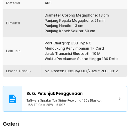
suara genggam ini untuk beragam kegiatan selain menjadi
Material
ABS
pemandu, seperti digunakan di tempat ibadah, sekolah, dan lain-
lain.
Diameter Corong Megaphone: 13 cm
Baterai Bisa Diisi Ulang
Panjang Kepala Megaphone: 21 mm
Dimensi
Pengeras suara ini sudah dilengkapi sebuah baterai 18650 yang
Panjang Handle: 13 cm
bisa diisi ulang. Meski memiliki dua slot baterai, uniknya Toa ini bisa
Panjang Kabel: Sekitar 50 cm
digunakan hanya menggunakan satu buah baterai saja. Namun, bila
Anda ingin memperpanjang masa pakai, bisa menggunakan dua
Port Charging: USB Type C
baterai 18650.
Mendukung Penyimpanan TF Card
Lain-lain
Jarak Transmisi Bluetooth: 10 M
Kelengkapan Produk
Waktu Perekaman Suara: Hingga 180 Detik
Rincian yang Anda dapatkan untuk pembelian produk ini:
Lisensi Produk
No. Postel: 108585/DJID/2025 • PLG: 3812
1 x Taffware Speaker Toa Sirine Recording 180s Bluetooth USB
TF Card 25W - 619FB
1 x Kabel USB Type C
1 x Baterai 18650
Buku Petunjuk Penggunaan
Taffware Speaker Toa Sirine Recording 180s Bluetooth
USB TF Card 25W - 619FB
Galeri