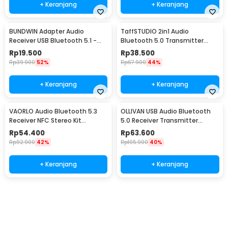
+ Keranjang
+ Keranjang
BUNDWIN Adapter Audio
TaffSTUDIO 2in1 Audio
Receiver USB Bluetooth 5.1 -
Bluetooth 5.0 Transmitter
KN318
Receiver 3.5mm - KN326
Rp
19.500
Rp
38.500
Rp
39.900
52%
Rp
67.900
44%
+ Keranjang
+ Keranjang
VAORLO Audio Bluetooth 5.3
OLLIVAN USB Audio Bluetooth
Receiver NFC Stereo Kit
5.0 Receiver Transmitter
Speaker AUX RCA USB - BT200
Display Adapter - T11
Rp
54.400
Rp
63.600
Rp
92.900
42%
Rp
105.900
40%
+ Keranjang
+ Keranjang
Beli Sekarang