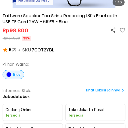
1 / 6
Taffware Speaker Toa Sirine Recording 180s Bluetooth
USB TF Card 25W - 619FB
-
Blue
Rp
98.800
Rp
151.900
35
%
•
SKU
7COT2YBL
5
(
2
)
Pilihan Warna:
Blue
Lihat
Lokasi Lainnya
Informasi Stok:
Jabodetabek
Gudang Online
Toko Jakarta Pusat
Tersedia
Tersedia