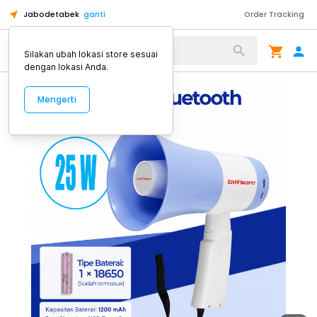
Jabodetabek
ganti
Order Tracking
Alat Kopi
Silakan ubah lokasi store sesuai
dengan lokasi Anda.
Mengerti