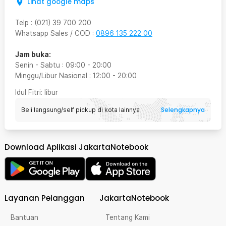
Lihat google maps
Telp
:
(021) 39 700 200
Whatsapp Sales / COD
:
0896 135 222 00
Jam buka:
Senin - Sabtu
:
09:00
-
20:00
Minggu/Libur Nasional
:
12:00
-
20:00
Idul Fitri
: libur
Selengkapnya
Beli langsung/self pickup di kota lainnya
Download Aplikasi JakartaNotebook
Layanan Pelanggan
JakartaNotebook
Bantuan
Tentang Kami