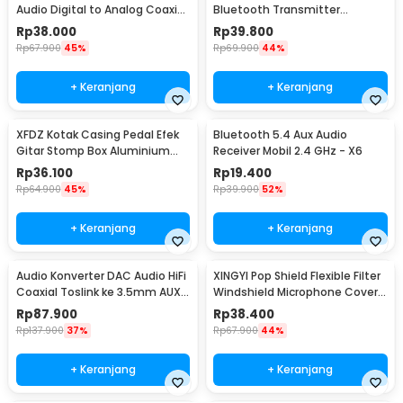
Audio Digital to Analog Coaxial
Bluetooth Transmitter
Toslink RCA - TC51800
Receiver 3.5mm - B6
Rp
38.000
Rp
39.800
Rp
67.900
45%
Rp
69.900
44%
+ Keranjang
+ Keranjang
XFDZ Kotak Casing Pedal Efek
Bluetooth 5.4 Aux Audio
Gitar Stomp Box Aluminium
Receiver Mobil 2.4 GHz - X6
112x60x30mm - 1590BB
Rp
36.100
Rp
19.400
Rp
64.900
45%
Rp
39.900
52%
+ Keranjang
+ Keranjang
Audio Konverter DAC Audio HiFi
XINGYI Pop Shield Flexible Filter
Coaxial Toslink ke 3.5mm AUX
Windshield Microphone Cover -
RCA - AV-C6
XY360
Rp
87.900
Rp
38.400
Rp
137.900
37%
Rp
67.900
44%
+ Keranjang
+ Keranjang