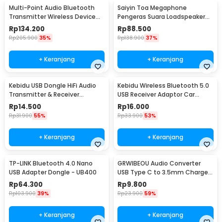
Multi-Point Audio Bluetooth
Saiyin Toa Megaphone
Transmitter Wireless Device
Pengeras Suara Loadspeaker
Connector - H-366T
Horn 7Tone Sirene 100W - HW-
Rp
134.200
Rp
88.500
1006
Rp
205.900
35%
Rp
138.900
37%
+ Keranjang
+ Keranjang
Kebidu USB Dongle HiFi Audio
Kebidu Wireless Bluetooth 5.0
Transmitter & Receiver
USB Receiver Adaptor Car
Bluetooth 5.0 - KN320
Speaker - ZF169
Rp
14.500
Rp
16.000
Rp
31.900
55%
Rp
33.900
53%
+ Keranjang
+ Keranjang
TP-LINK Bluetooth 4.0 Nano
GRWIBEOU Audio Converter
USB Adapter Dongle - UB400
USB Type C to 3.5mm Charger
Port - GR35C
Rp
64.300
Rp
9.800
Rp
103.900
39%
Rp
23.900
59%
+ Keranjang
+ Keranjang