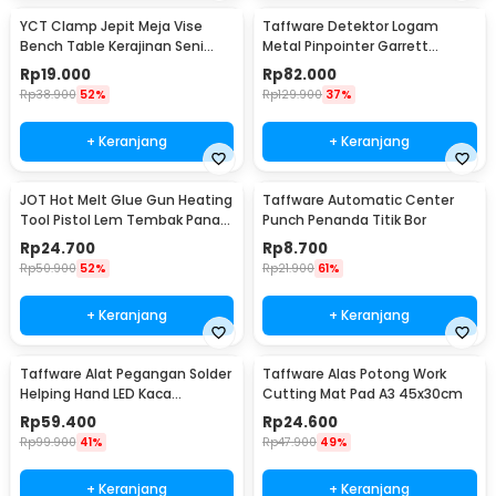
YCT Clamp Jepit Meja Vise
Taffware Detektor Logam
Bench Table Kerajinan Seni
Metal Pinpointer Garrett
Perhiasan 25mm - QST
Waterproof - 1166000
Rp
19.000
Rp
82.000
Rp
38.900
52%
Rp
129.900
37%
+ Keranjang
+ Keranjang
JOT Hot Melt Glue Gun Heating
Taffware Automatic Center
Tool Pistol Lem Tembak Panas
Punch Penanda Titik Bor
20W - QT-302
Rp
24.700
Rp
8.700
Rp
50.900
52%
Rp
21.900
61%
+ Keranjang
+ Keranjang
Taffware Alat Pegangan Solder
Taffware Alas Potong Work
Helping Hand LED Kaca
Cutting Mat Pad A3 45x30cm
Pembesar 3.5X - TE-801
Rp
59.400
Rp
24.600
Rp
99.900
41%
Rp
47.900
49%
+ Keranjang
+ Keranjang