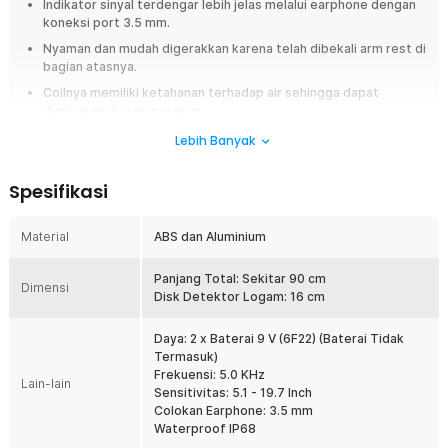
Indikator sinyal terdengar lebih jelas melalui earphone dengan
koneksi port 3.5 mm.
Nyaman dan mudah digerakkan karena telah dibekali arm rest di
bagian atasnya.
Coilnya memiliki ketahanan terhadap air sehingga dapat
digunakan di area perairan.
Lebih Banyak
Overview
Menemukan barang-barang berharga seperti logam mulia, koin kuno,
Spesifikasi
atau harta karun telah menjadi hobi yang semakin populer belakangan
ini. Namun, mencari barang-barang tersebut bisa sangat sulit jika Anda
tidak memiliki alat yang tepat. Itulah mengapa Taffware hadir dengan
Material
ABS dan Aluminium
metal detector berkualitas tinggi untuk membantu Anda menemukan
barang-barang berharga dengan mudah dan efisien. Metal detector ini
Panjang Total: Sekitar 90 cm
dirancang dengan teknologi terkini dan fitur yang menarik untuk
Dimensi
Disk Detektor Logam: 16 cm
memastikan Anda mendapatkan pengalaman pencarian yang
menyenangkan.
Daya: 2 x Baterai 9 V (6F22) (Baterai Tidak
Termasuk)
Fitur
Frekuensi: 5.0 KHz
Lain-lain
Sensitivitas: 5.1 - 19.7 Inch
Dapat Terhubung ke Earphone
Colokan Earphone: 3.5 mm
Anda dapat menghubungkan metal detector ini ke headphone atau
Waterproof IP68
earphone melalui jack 3.5 mm. Dengan begitu, Anda dapat