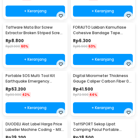
+ Keranjang
+ Keranjang
Taffware Mata Bor Screw
FORAUTO Lakban Kamuflase
Extractor Broken Striped Screw
Cohesive Bandage Tape
Remover 4 PCS - S2
Hunting 4.5M 50mm - H10
Rp
8.800
Rp
6.300
Rp
21.900
60%
Rp
16.900
63%
+ Keranjang
+ Keranjang
Portable SOS Multi Tool Kit
Digital Micrometer Thickness
Earthquake Emergency
Gauge Caliper Carbon Fiber 0-
Outdoor Survival - JT21
12.7mm - TDT25
Rp
53.200
Rp
41.500
Rp
90.900
42%
Rp
72.900
44%
+ Keranjang
+ Keranjang
DUODELI Alat Label Harga Price
TaffSPORT Sekop Lipat
Labeller Machine Coding - MX-
Camping Pacul Portable
5500
Tactical Survival 40cm - 101
Rp
39.200
Rp
28.500