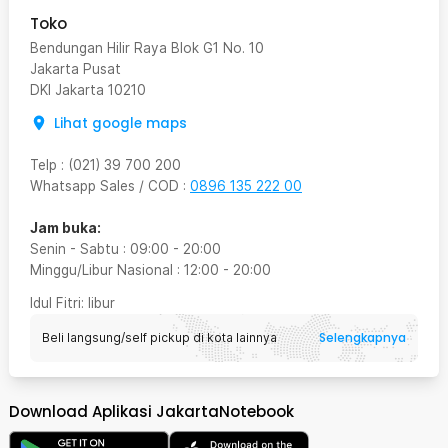
Toko
Bendungan Hilir Raya Blok G1 No. 10
Jakarta Pusat
DKI Jakarta
10210
Lihat google maps
Telp
:
(021) 39 700 200
Whatsapp Sales / COD
:
0896 135 222 00
Jam buka:
Senin - Sabtu
:
09:00
-
20:00
Minggu/Libur Nasional
:
12:00
-
20:00
Idul Fitri
: libur
Selengkapnya
Beli langsung/self pickup di kota lainnya
Download Aplikasi JakartaNotebook