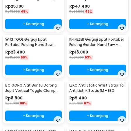
5M - XR2
Aktif KN95 - 6200
Rp
25.100
Rp
47.400
Rp
48.900
49%
Rp
80.900
42%
+ Keranjang
+ Keranjang
WIXI TOOL Gergaji Lipat
KNIFEZER Gergaji Lipat Portabel
Portabel Folding Hand Saw
Folding Garden Hand Saw -
39cm - JSZ-002
LA145
Rp
23.400
Rp
18.000
Rp
45.900
50%
Rp
37.900
53%
+ Keranjang
+ Keranjang
BO GONG Alat Bantu Dorong
LEKO Anti Static Wrist Strap Tali
Jepit Vertical Toggle Clamp
Anti Listrik Statis 1M - ESD
Hold Down Handle - GH-13009
Rp
8.900
Rp
5.400
Rp
21.900
60%
Rp
15.900
67%
+ Keranjang
+ Keranjang