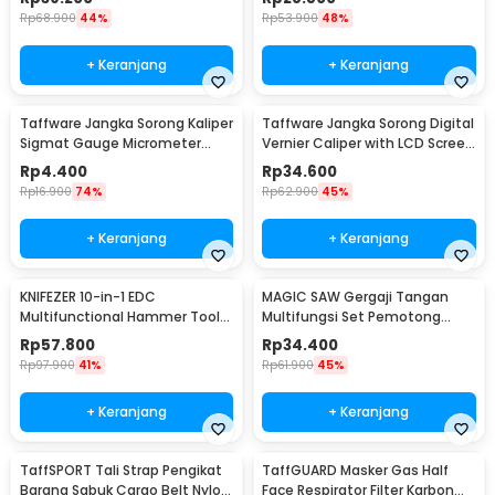
Rp
68.900
44%
Rp
53.900
48%
+ Keranjang
+ Keranjang
Taffware Jangka Sorong Kaliper
Taffware Jangka Sorong Digital
Sigmat Gauge Micrometer
Vernier Caliper with LCD Screen
150mm - QST-600
150mm - JIGO-150
Rp
4.400
Rp
34.600
Rp
16.900
74%
Rp
62.900
45%
+ Keranjang
+ Keranjang
KNIFEZER 10-in-1 EDC
MAGIC SAW Gergaji Tangan
Multifunctional Hammer Tool
Multifungsi Set Pemotong
for Camping Survival - WL-
Kayu Besi
Rp
57.800
Rp
34.400
9003
Rp
97.900
41%
Rp
61.900
45%
+ Keranjang
+ Keranjang
TaffSPORT Tali Strap Pengikat
TaffGUARD Masker Gas Half
Barang Sabuk Cargo Belt Nylon
Face Respirator Filter Karbon