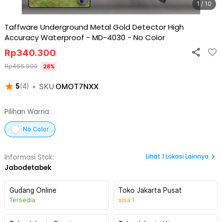
1 / 10
Taffware Underground Metal Gold Detector High
Accuracy Waterproof - MD-4030
-
No Color
Rp
340.300
Rp
466.900
28
%
•
SKU
OMOT7NXX
5
(
4
)
Pilihan Warna:
No Color
Lihat
1
Lokasi Lainnya
Informasi Stok:
Jabodetabek
Gudang Online
Toko Jakarta Pusat
Tersedia
sisa
1