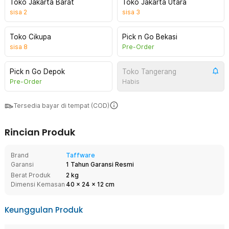
Toko Jakarta Barat
Toko Jakarta Utara
sisa
2
sisa
3
Toko Cikupa
Pick n Go Bekasi
sisa
8
Pre-Order
Pick n Go Depok
Toko Tangerang
Pre-Order
Habis
Tersedia bayar di tempat (COD)
Rincian Produk
Brand
Taffware
Garansi
1 Tahun Garansi Resmi
Berat Produk
2 kg
Dimensi Kemasan
40
x
24
x
12
cm
Keunggulan Produk