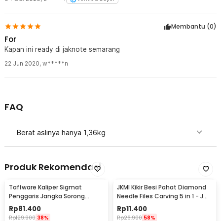
Membantu (
0
)
For
Kapan ini ready di jaknote semarang
22 Jun 2020
,
w*****n
FAQ
Berat aslinya hanya 1,36kg
Produk Rekomendasi
Taffware Kaliper Sigmat
JKMI Kikir Besi Pahat Diamond
Penggaris Jangka Sorong
Needle Files Carving 5 in 1 - JM-
Digital LCD 150mm - SH20
FL1-1
Rp
81.400
Rp
11.400
Rp
129.900
38%
Rp
26.900
58%