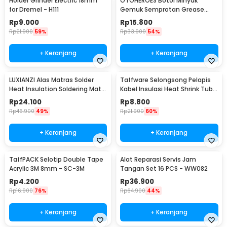
Holder Grinder Electric 18mm
OTOHEROES Botol Minyak
for Dremel - H111
Gemuk Semprotan Grease
Gun 250ml - Q001
Rp
9.000
Rp
15.800
Rp
21.900
59%
Rp
33.900
54%
+ Keranjang
+ Keranjang
LUXIANZI Alas Matras Solder
Taffware Selongsong Pelapis
Heat Insulation Soldering Mat
Kabel Insulasi Heat Shrink Tube
340x230mm - S-120B
127 PCS - RSG-AHZ
Rp
24.100
Rp
8.800
Rp
46.900
49%
Rp
21.900
60%
+ Keranjang
+ Keranjang
TaffPACK Selotip Double Tape
Alat Reparasi Servis Jam
Acrylic 3M 8mm - SC-3M
Tangan Set 16 PCS - WW082
Rp
4.200
Rp
36.900
Rp
16.900
76%
Rp
64.900
44%
+ Keranjang
+ Keranjang