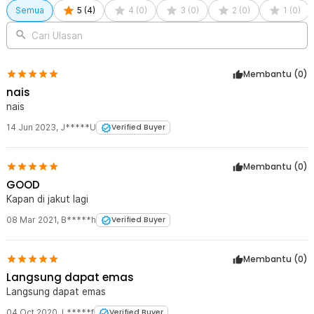
1 x Box Kontrol
Semua
5
(
4
)
4
(
0
)
3
(
0
)
2
(
0
)
1
(
0
)
1 x Arm Rest
1 x Panduan Penggunaan
Cari Ulasan
Membantu (
0
)
nais
nais
14 Jun 2023
,
J*****U
Verified Buyer
Membantu (
0
)
GOOD
Kapan di jakut lagi
08 Mar 2021
,
B*****h
Verified Buyer
Membantu (
0
)
Langsung dapat emas
Langsung dapat emas
04 Oct 2020
,
L*****f
Verified Buyer