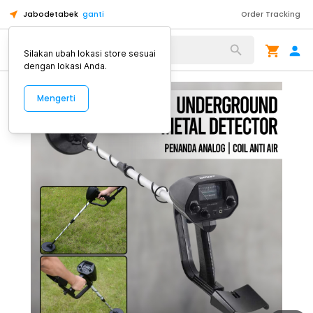
Jabodetabek
ganti
Order Tracking
Alat Kopi
Silakan ubah lokasi store sesuai
dengan lokasi Anda.
Mengerti