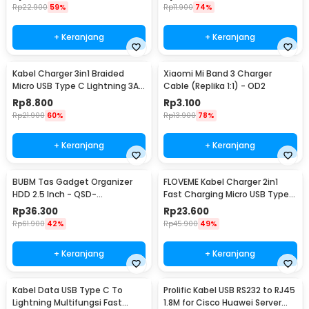
60
Rp
22.900
59%
Rp
11.900
74%
+ Keranjang
+ Keranjang
Kabel Charger 3in1 Braided
Xiaomi Mi Band 3 Charger
Micro USB Type C Lightning 3A
Cable (Replika 1:1) - OD2
1.2M - US186
Rp
8.800
Rp
3.100
Rp
21.900
60%
Rp
13.900
78%
+ Keranjang
+ Keranjang
BUBM Tas Gadget Organizer
FLOVEME Kabel Charger 2in1
HDD 2.5 Inch - QSD-
Fast Charging Micro USB Type
MYB(ORIGINAL)
C 14W 1.2M - B00626
Rp
36.300
Rp
23.600
Rp
61.900
42%
Rp
45.900
49%
+ Keranjang
+ Keranjang
Kabel Data USB Type C To
Prolific Kabel USB RS232 to RJ45
Lightning Multifungsi Fast
1.8M for Cisco Huawei Server