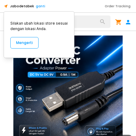
Jabodetabek
ganti
Order Tracking
Alat Kopi
Silakan ubah lokasi store sesuai
dengan lokasi Anda.
Mengerti