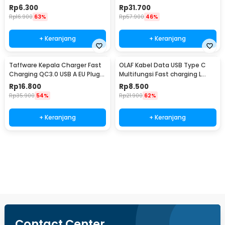
Charging 5V 2A 1M - 1636
Router - PL2303RA
Rp
6.300
Rp
31.700
Rp
16.900
63%
Rp
57.900
46%
+ Keranjang
+ Keranjang
Taffware Kepala Charger Fast
OLAF Kabel Data USB Type C
Charging QC3.0 USB A EU Plug
Multifungsi Fast charging L
3A 18W - TE-007
Shape 5A 1M - OL01
Rp
16.800
Rp
8.500
Rp
35.900
54%
Rp
21.900
62%
+ Keranjang
+ Keranjang
Beli Sekarang
Contact Center