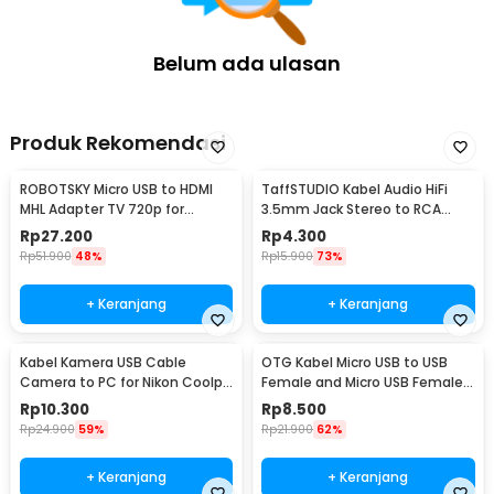
Belum ada ulasan
Produk Rekomendasi
ROBOTSKY Micro USB to HDMI
TaffSTUDIO Kabel Audio HiFi
MHL Adapter TV 720p for
3.5mm Jack Stereo to RCA
Smartphone - S2
Male AUX TPE A 1M - S-PC-521
Rp
27.200
Rp
4.300
Rp
51.900
48%
Rp
15.900
73%
+ Keranjang
+ Keranjang
Kabel Kamera USB Cable
OTG Kabel Micro USB to USB
Camera to PC for Nikon Coolpix
Female and Micro USB Female
1.5 M - UC-E6
18cm - A-UOY-02
Rp
10.300
Rp
8.500
Rp
24.900
59%
Rp
21.900
62%
+ Keranjang
+ Keranjang