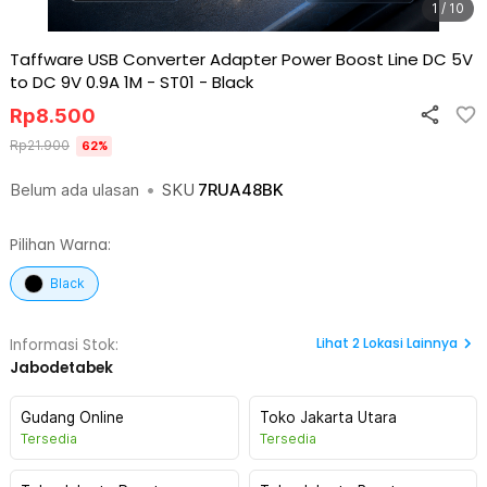
1 / 10
Taffware USB Converter Adapter Power Boost Line DC 5V
to DC 9V 0.9A 1M - ST01
-
Black
Rp
8.500
Rp
21.900
62
%
Belum ada ulasan
•
SKU
7RUA48BK
Pilihan Warna:
Black
Lihat
2
Lokasi Lainnya
Informasi Stok:
Jabodetabek
Gudang Online
Toko Jakarta Utara
Tersedia
Tersedia