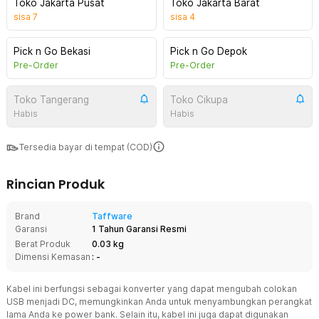
Toko Jakarta Pusat
Toko Jakarta Barat
sisa
7
sisa
4
Pick n Go Bekasi
Pick n Go Depok
Pre-Order
Pre-Order
Toko Tangerang
Toko Cikupa
Habis
Habis
Tersedia bayar di tempat (COD)
Rincian Produk
Brand
Taffware
Garansi
1 Tahun Garansi Resmi
Berat Produk
0.03 kg
Dimensi Kemasan
: -
Kabel ini berfungsi sebagai konverter yang dapat mengubah colokan
USB menjadi DC, memungkinkan Anda untuk menyambungkan perangkat
lama Anda ke power bank. Selain itu, kabel ini juga dapat digunakan