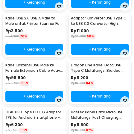
+ Keranjang
+ Keranjang
Kabel USB 2.0 USB A Male to
Adaptor Konverter USB Type C
Male untuk Printer Scanner Fax
ke USB 3.0 Converter High
TPE 1M
Speed 5Gbps - AG975
Rp
3.600
Rp
11.000
Rp
14.900
76%
Rp
25.900
58%
+ Keranjang
+ Keranjang
Kabel Ekstensi USB Male ke
Dragon Line Kabel Data USB
Female Extension Cable Active
Type C Multifungsi Braided
Repeater 18.4M - C380
480Mbps 30cm - AV140
Rp
98.800
Rp
6.200
Rp
151.900
35%
Rp
16.900
64%
+ Keranjang
+ Keranjang
OLAF USB Type C OTG Adaptor
Bastec Kabel Data Micro USB
TPE for Android Smartphone -
Multifungsi Fast Charging
PJ1658-01
Braided 100cm - BN100
Rp
6.300
Rp
5.600
Rp
16.900
63%
Rp
16.900
67%