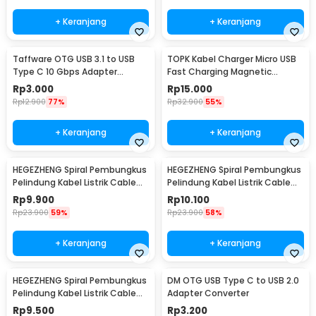
+ Keranjang
+ Keranjang
Taffware OTG USB 3.1 to USB
TOPK Kabel Charger Micro USB
Type C 10 Gbps Adapter
Fast Charging Magnetic
Converter - A2
Braided 5V 2.4A 1M - CS1711
Rp
3.000
Rp
15.000
Rp
12.900
77%
Rp
32.900
55%
+ Keranjang
+ Keranjang
HEGEZHENG Spiral Pembungkus
HEGEZHENG Spiral Pembungkus
Pelindung Kabel Listrik Cable
Pelindung Kabel Listrik Cable
Organizer 6mmx14M - HPS-60
Organizer 10mmx8M - HPS-60
Rp
9.900
Rp
10.100
Rp
23.900
59%
Rp
23.900
58%
+ Keranjang
+ Keranjang
HEGEZHENG Spiral Pembungkus
DM OTG USB Type C to USB 2.0
Pelindung Kabel Listrik Cable
Adapter Converter
Organizer 14mmx4.5M - HPS-
Rp
9.500
Rp
3.200