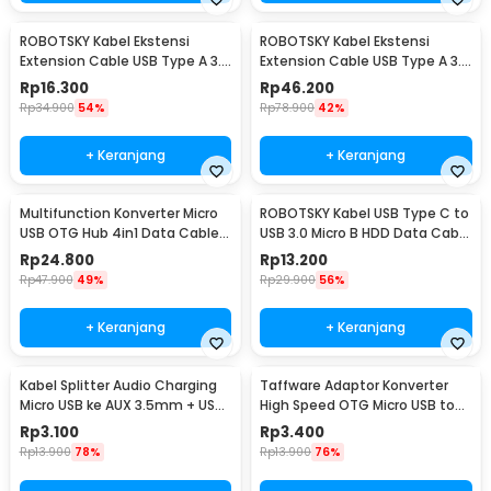
ROBOTSKY Kabel Ekstensi
ROBOTSKY Kabel Ekstensi
Extension Cable USB Type A 3.0
Extension Cable USB Type A 3.0
Male ke Female 1.5M - A27
Male ke Female 5M - A27
Rp
16.300
Rp
46.200
Rp
34.900
54%
Rp
78.900
42%
+ Keranjang
+ Keranjang
Multifunction Konverter Micro
ROBOTSKY Kabel USB Type C to
USB OTG Hub 4in1 Data Cable
USB 3.0 Micro B HDD Data Cable
& Charge 3 Port - M3H4
1M - SGC10
Rp
24.800
Rp
13.200
Rp
47.900
49%
Rp
29.900
56%
+ Keranjang
+ Keranjang
Kabel Splitter Audio Charging
Taffware Adaptor Konverter
Micro USB ke AUX 3.5mm + USB
High Speed OTG Micro USB to
Male 50cm - V835
USB Type C 3.1 - US189
Rp
3.100
Rp
3.400
Rp
13.900
78%
Rp
13.900
76%