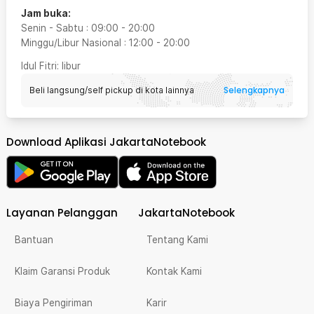
Jam buka:
Senin - Sabtu
:
09:00
-
20:00
Minggu/Libur Nasional
:
12:00
-
20:00
Idul Fitri
: libur
Selengkapnya
Beli langsung/self pickup di kota lainnya
Download Aplikasi JakartaNotebook
Layanan Pelanggan
JakartaNotebook
Bantuan
Tentang Kami
Klaim Garansi Produk
Kontak Kami
Biaya Pengiriman
Karir