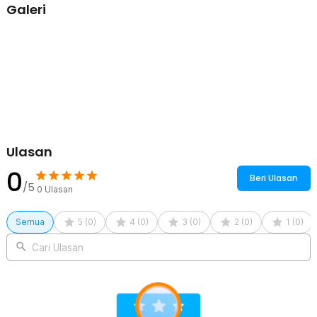
Rincian yang Anda dapatkan untuk pembelian produk ini:
Galeri
1 x Taffware USB Converter Adapter Power Boost Line DC 5V to
DC 9V 0.9A 1M - ST01
Ulasan
0
Beri Ulasan
/5
0
Ulasan
Semua
5
(
0
)
4
(
0
)
3
(
0
)
2
(
0
)
1
(
0
)
Cari Ulasan