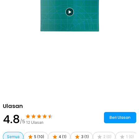
menjadi pilihan tepat untuk pemakaian jangka panjang di meja kerja
atau ruang studio Anda.
Kelengkapan Produk
Rincian yang Anda dapatkan untuk pembelian produk ini:
1 x Taffware Working Pad Cutting Mat Alas Potong Papan Kerja
A3 45x30cm - GKSA3
Ulasan
4.8
Beri Ulasan
/5
12
Ulasan
Semua
5
(
10
)
4
(
1
)
3
(
1
)
2
(
0
)
1
(
0
)