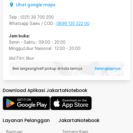
Lihat google maps
Telp
:
(021) 39 700 200
Whatsapp Sales / COD
:
0896 135 222 00
Jam buka:
Senin - Sabtu
:
09:00
-
20:00
Minggu/Libur Nasional
:
12:00
-
20:00
Idul Fitri
: libur
Selengkapnya
Beli langsung/self pickup di kota lainnya
Download Aplikasi JakartaNotebook
Layanan Pelanggan
JakartaNotebook
Bantuan
Tentang Kami