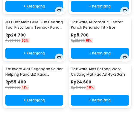
+ Keranjang
+ Keranjang
JOT Hot Melt Glue Gun Heating
Taffware Automatic Center
Tool Pistol Lem Tembak Panas
Punch Penanda Titik Bor
20W - QT-302
Rp
24.700
Rp
8.700
Rp
50.900
52%
Rp
21.900
61%
+ Keranjang
+ Keranjang
Taffware Alat Pegangan Solder
Taffware Alas Potong Work
Helping Hand LED Kaca
Cutting Mat Pad A3 45x30cm
Pembesar 3.5X - TE-801
Rp
59.400
Rp
24.600
Rp
99.900
41%
Rp
47.900
49%
+ Keranjang
+ Keranjang
Beli Sekarang