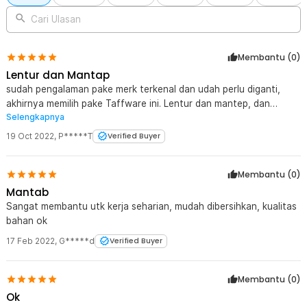
Cari Ulasan
Membantu (
0
)
Lentur dan Mantap
sudah pengalaman pake merk terkenal dan udah perlu diganti,
akhirnya memilih pake Taffware ini. Lentur dan mantep, dan
Selengkapnya
marking nya depan belakang. Maaaaaaaaaknyuuusss...
19 Oct 2022
,
P*****T
Verified Buyer
Membantu (
0
)
Mantab
Sangat membantu utk kerja seharian, mudah dibersihkan, kualitas
bahan ok
17 Feb 2022
,
G*****d
Verified Buyer
Membantu (
0
)
Ok