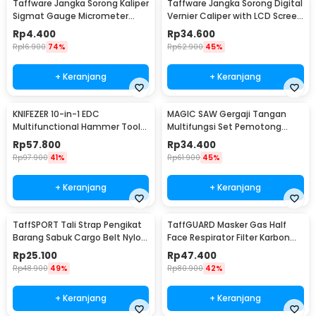
Taffware Jangka Sorong Kaliper
Taffware Jangka Sorong Digital
Sigmat Gauge Micrometer
Vernier Caliper with LCD Screen
150mm - QST-600
150mm - JIGO-150
Rp
4.400
Rp
34.600
Rp
16.900
74%
Rp
62.900
45%
+ Keranjang
+ Keranjang
KNIFEZER 10-in-1 EDC
MAGIC SAW Gergaji Tangan
Multifunctional Hammer Tool
Multifungsi Set Pemotong
for Camping Survival - WL-
Kayu Besi
Rp
57.800
Rp
34.400
9003
Rp
97.900
41%
Rp
61.900
45%
+ Keranjang
+ Keranjang
TaffSPORT Tali Strap Pengikat
TaffGUARD Masker Gas Half
Barang Sabuk Cargo Belt Nylon
Face Respirator Filter Karbon
5M - XR2
Aktif KN95 - 6200
Rp
25.100
Rp
47.400
Rp
48.900
49%
Rp
80.900
42%
+ Keranjang
+ Keranjang