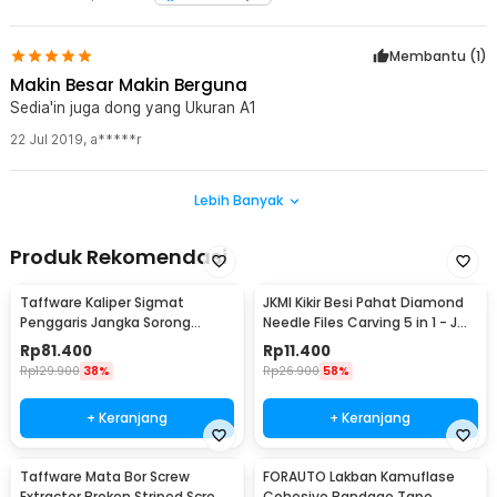
Membantu (
1
)
Makin Besar Makin Berguna
Sedia'in juga dong yang Ukuran A1
22 Jul 2019
,
a*****r
Lebih Banyak
Produk Rekomendasi
Taffware Kaliper Sigmat
JKMI Kikir Besi Pahat Diamond
Penggaris Jangka Sorong
Needle Files Carving 5 in 1 - JM-
Digital LCD 150mm - SH20
FL1-1
Rp
81.400
Rp
11.400
Rp
129.900
38%
Rp
26.900
58%
+ Keranjang
+ Keranjang
Taffware Mata Bor Screw
FORAUTO Lakban Kamuflase
Extractor Broken Striped Screw
Cohesive Bandage Tape