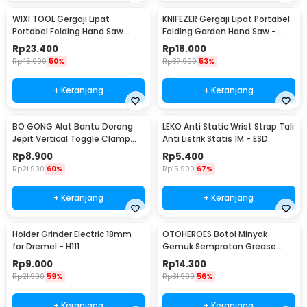
WIXI TOOL Gergaji Lipat
KNIFEZER Gergaji Lipat Portabel
Portabel Folding Hand Saw
Folding Garden Hand Saw -
39cm - JSZ-002
LA145
Rp
23.400
Rp
18.000
Rp
45.900
50%
Rp
37.900
53%
+ Keranjang
+ Keranjang
BO GONG Alat Bantu Dorong
LEKO Anti Static Wrist Strap Tali
Jepit Vertical Toggle Clamp
Anti Listrik Statis 1M - ESD
Hold Down Handle - GH-13009
Rp
8.900
Rp
5.400
Rp
21.900
60%
Rp
15.900
67%
+ Keranjang
+ Keranjang
Holder Grinder Electric 18mm
OTOHEROES Botol Minyak
for Dremel - H111
Gemuk Semprotan Grease
Gun 250ml - Q001
Rp
9.000
Rp
14.300
Rp
21.900
59%
Rp
31.900
56%
+ Keranjang
+ Keranjang