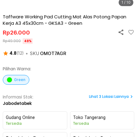
1 / 10
Taffware Working Pad Cutting Mat Alas Potong Papan
Kerja A3 45x30cm - GKSA3
-
Green
Rp
26.000
Rp
49.900
48
%
•
SKU
OMOT7AGR
4.8
(
12
)
Pilihan Warna:
Green
Lihat
3
Lokasi Lainnya
Informasi Stok:
Jabodetabek
Gudang Online
Toko Tangerang
Tersedia
Tersedia