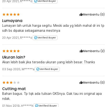
20 Apr 2021
,
R*****o
Verified Buyer
Membantu (
0
)
Lumayana
Lumayan lah untuk harga segitu. Meski ada yg lebih mahal dr ini tp
sdh bs dipakai sebagaimana mestinya
20 Apr 2021
,
R*****o
Verified Buyer
Membantu (
2
)
Ukuran lain?
Akan lebih baik jika tersedia ukuran yang lebih besar. Thanks
03 Sep 2020
,
M*****a
Verified Buyer
Membantu (
0
)
Cutting mat
Bahan bagus. Tp tqk ada tulisan GKSnya. Gak tau ini original apa
ndak.
01 Nov 2019
,
H*****h
Verified Buyer