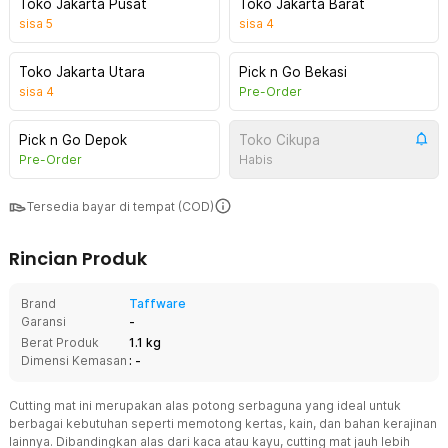
Toko Jakarta Pusat
Toko Jakarta Barat
sisa
5
sisa
4
Toko Jakarta Utara
Pick n Go Bekasi
sisa
4
Pre-Order
Pick n Go Depok
Toko Cikupa
Pre-Order
Habis
Tersedia bayar di tempat (COD)
Rincian Produk
Brand
Taffware
Garansi
-
Berat Produk
1.1 kg
Dimensi Kemasan
: -
Cutting mat ini merupakan alas potong serbaguna yang ideal untuk
berbagai kebutuhan seperti memotong kertas, kain, dan bahan kerajinan
lainnya. Dibandingkan alas dari kaca atau kayu, cutting mat jauh lebih