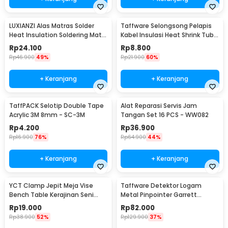
LUXIANZI Alas Matras Solder
Taffware Selongsong Pelapis
Heat Insulation Soldering Mat
Kabel Insulasi Heat Shrink Tube
340x230mm - S-120B
127 PCS - RSG-AHZ
Rp
24.100
Rp
8.800
Rp
46.900
49%
Rp
21.900
60%
+ Keranjang
+ Keranjang
TaffPACK Selotip Double Tape
Alat Reparasi Servis Jam
Acrylic 3M 8mm - SC-3M
Tangan Set 16 PCS - WW082
Rp
4.200
Rp
36.900
Rp
16.900
76%
Rp
64.900
44%
+ Keranjang
+ Keranjang
YCT Clamp Jepit Meja Vise
Taffware Detektor Logam
Bench Table Kerajinan Seni
Metal Pinpointer Garrett
Perhiasan 25mm - QST
Waterproof - 1166000
Rp
19.000
Rp
82.000
Rp
38.900
52%
Rp
129.900
37%