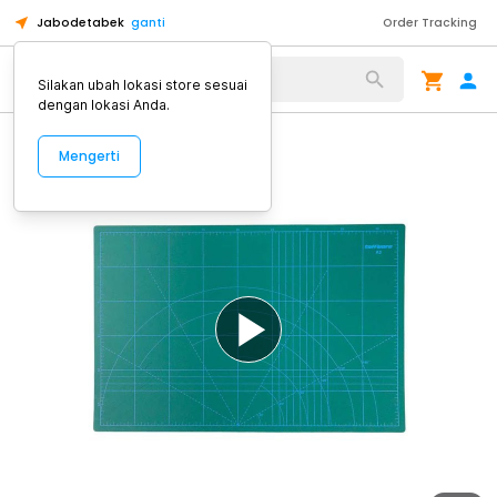
Jabodetabek
ganti
Order Tracking
Alat Kopi
Silakan ubah lokasi store sesuai
dengan lokasi Anda.
Mengerti