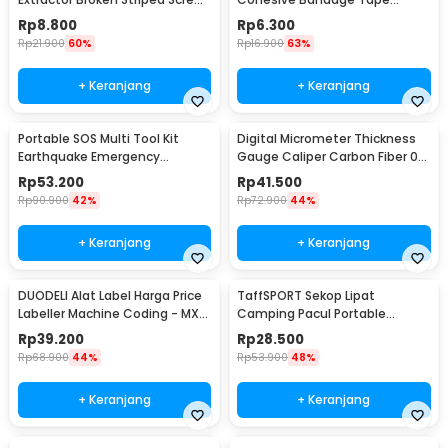
Remover 4 PCS - S2
Hunting 4.5M 50mm - H10
Rp
8.800
Rp
6.300
Rp
21.900
60%
Rp
16.900
63%
+ Keranjang
+ Keranjang
Portable SOS Multi Tool Kit
Digital Micrometer Thickness
Earthquake Emergency
Gauge Caliper Carbon Fiber 0-
Outdoor Survival - JT21
12.7mm - TDT25
Rp
53.200
Rp
41.500
Rp
90.900
42%
Rp
72.900
44%
+ Keranjang
+ Keranjang
DUODELI Alat Label Harga Price
TaffSPORT Sekop Lipat
Labeller Machine Coding - MX-
Camping Pacul Portable
5500
Tactical Survival 40cm - 101
Rp
39.200
Rp
28.500
Rp
68.900
44%
Rp
53.900
48%
+ Keranjang
+ Keranjang