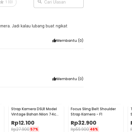
1
(
0
)
Cari Ulasan
amera. Jadi kalau lubang buat ngikat
Membantu (
0
)
Membantu (
0
)
Strap Kamera DSLR Model
Focus Sling Belt Shoulder
Vintage Bahan Nilon 74cm
Strap Kamera - F1
- LC-006
Rp
12.100
Rp
32.900
Rp
27.900
Rp
59.900
57%
46%