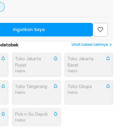
Ingatkan Saya
Lihat
Lokasi Lainnya
odetabek
Toko Jakarta
Toko Jakarta
Pusat
Barat
Habis
Habis
Toko Tangerang
Toko Cikupa
Habis
Habis
Pick n Go Depok
Habis