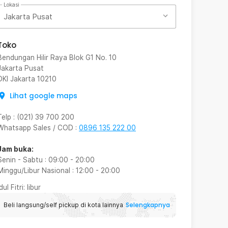
Lokasi
Jakarta Pusat
Toko
Bendungan Hilir Raya Blok G1 No. 10
Jakarta Pusat
DKI Jakarta
10210
Lihat google maps
Telp
:
(021) 39 700 200
Whatsapp Sales / COD
:
0896 135 222 00
Jam buka:
Senin - Sabtu
:
09:00
-
20:00
Minggu/Libur Nasional
:
12:00
-
20:00
Idul Fitri
: libur
Selengkapnya
Beli langsung/self pickup di kota lainnya