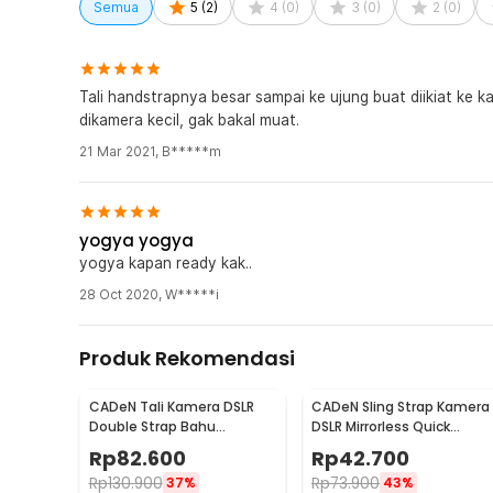
Semua
5
(
2
)
4
(
0
)
3
(
0
)
2
(
0
)
Tali handstrapnya besar sampai ke ujung buat diikiat ke k
dikamera kecil, gak bakal muat.
21 Mar 2021
,
B*****m
yogya yogya
yogya kapan ready kak..
28 Oct 2020
,
W*****i
Produk Rekomendasi
CADeN Tali Kamera DSLR
CADeN Sling Strap Kamera
Double Strap Bahu
DSLR Mirrorless Quick
Profesional Dual Camera -
Release Padded - SL-BK-3
Rp
82.600
Rp
42.700
K002
Rp
130.900
Rp
73.900
37%
43%