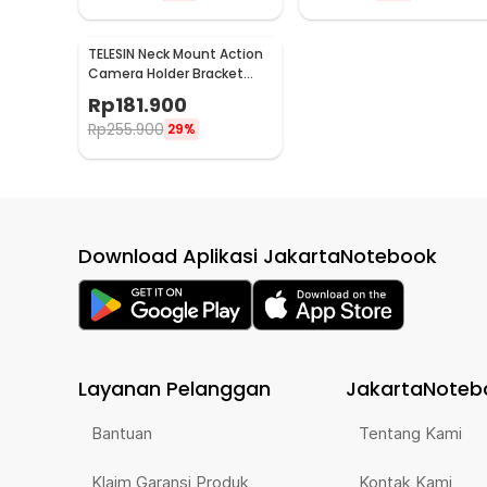
TELESIN Neck Mount Action
Camera Holder Bracket
Kalung Leher SE - S2-HNB-
Rp
181.900
09
Rp
255.900
29%
Download Aplikasi JakartaNotebook
Layanan Pelanggan
JakartaNoteb
Bantuan
Tentang Kami
Klaim Garansi Produk
Kontak Kami