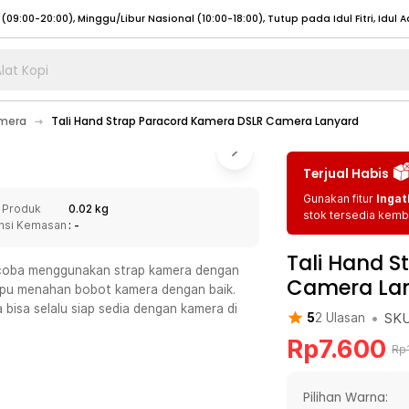
lat Kopi
umat (07:00 - 20:00), Sabtu - Minggu (08:00 - 20:00), Tutup pada Idul Fitri
Sele
amera
Tali Hand Strap Paracord Kamera DSLR Camera Lanyard
:00 - 20:00), Sabtu - Minggu/ Libur Nasional (08:00 - 17:00)
Selengkapnya
:00 - 20:00), Sabtu - Minggu/ Libur Nasional (08:00 - 17:00)
Selengkapnya
Terjual Habis
 (09:00-20:00), Minggu/Libur Nasional (12:00-20:00), Tutup pada Idul Fitri
Sele
Gunakan fitur
Ingat
 Produk
0.02 kg
 (09:00-20:00), Minggu/Libur Nasional (12:00-20:00), Tutup pada Idul Fitri
Sele
stok tersedia kemba
nsi Kemasan
: -
Tali Hand 
a coba menggunakan strap kamera dengan
Camera La
ampu menahan bobot kamera dengan baik.
bisa selalu siap sedia dengan kamera di
•
SK
5
2
Ulasan
umat (07:00 - 20:00), Sabtu - Minggu (08:00 - 20:00), Tutup pada Idul Fitri
Sele
Rp
7.600
:00 - 20:00), Sabtu - Minggu/ Libur Nasional (08:00 - 17:00)
Selengkapnya
Rp
:00 - 20:00), Sabtu - Minggu/ Libur Nasional (08:00 - 17:00)
Selengkapnya
Pilihan Warna: