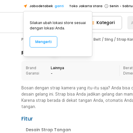
Jabodetabek
ganti
Toko Jakarta Utara
Toko Tangerang
Kategori
A
Silakan ubah lokasi store sesuai
Toko Cikupa
dengan lokasi Anda.
Pick n Go Jakarta Barat
Senin - J
Photography
Aksesoris Kamera
Belt / Sling / Strap K
Mengerti
Pick n Go Bekasi
Senin - Jumat (08
Pick n Go Depok
Senin - Jumat (08
Rincian Produk
Toko Jakarta Pusat
Senin - Sabtu
Brand
Lainnya
Berat
Toko Jakarta Barat
Senin - Sabtu
Garansi
-
Dime
Toko Jakarta Utara
Toko Tangerang
Bosan dengan strap kamera yang itu-itu saja? Anda bis
desain gelang ini. Strap bisa Anda jadikan gelang dan m
Toko Cikupa
Karena strap berada di dekat tangan Anda, otomatis Anda 
Pick n Go Jakarta Barat
Senin - J
tangan.
Pick n Go Bekasi
Senin - Jumat (08
Fitur
Pick n Go Depok
Senin - Jumat (08
Desain Strap Tangan