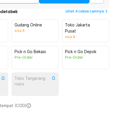
Lihat
4
Lokasi Lainnya
odetabek
Gudang Online
Toko Jakarta
sisa
6
Pusat
sisa
8
Pick n Go Bekasi
Pick n Go Depok
Pre-Order
Pre-Order
Toko Tangerang
Habis
i tempat (COD)