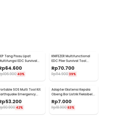
JEP Tang Pisau Lipat
KNIFEZER Multifunctional
Multifungsi EDC Survival
EDC Plier Survival Tool
Tool Stainless Steel -
Stainless Steel - MPA21
Rp
64.600
Rp
70.700
MPA22S
Rp
106.900
Rp
114.900
40%
39%
Portable SOS Multi Tool Kit
Adapter Ekstensi Kepala
Earthquake Emergency
Obeng Bor Listrik Fleksibel
Outdoor Survival - JT21
1/4 Inch 290mm - HT566
Rp
53.200
Rp
7.000
Rp
90.900
Rp
18.900
42%
63%