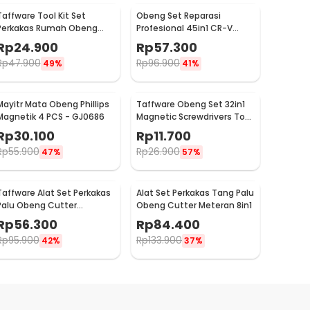
Taffware Tool Kit Set
Obeng Set Reparasi
Perkakas Rumah Obeng
Profesional 45in1 CR-V
Tang Cutter Kunci L 12in1 -
untuk HP Laptop Elektronik
Rp
24.900
Rp
57.300
KS-011
- 6093
Rp
47.900
Rp
96.900
49%
41%
Mayitr Mata Obeng Phillips
Taffware Obeng Set 32in1
Magnetik 4 PCS - GJ0686
Magnetic Screwdrivers Tool
for Smartphone - 7089C
Rp
30.100
Rp
11.700
Rp
55.900
Rp
26.900
47%
57%
Taffware Alat Set Perkakas
Alat Set Perkakas Tang Palu
Palu Obeng Cutter
Obeng Cutter Meteran 8in1
Meteran 8in1
Rp
56.300
Rp
84.400
Rp
95.900
Rp
133.900
42%
37%