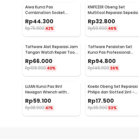
Aiwa Kunci Pas
KNIFEZER Obeng Set
Combination Socket
Multitool Reparasi Sepeda
Wrench Set 1/4 Ratchet 40
Swiss Army EDC 11in1 - T25
Rp
44.300
Rp
32.800
PCS - DB2020
Rp
75.900
Rp
59.900
42%
46%
Taffware Alat Reparasi Jam
Taffware Peralatan Set
Tangan Watch Repair Tool
Kunci Pas Professional
Kit Lengkap 13in1 - SC8005
Tools 53in1 - CR-V53
Rp
66.000
Rp
94.800
Rp
108.900
Rp
146.900
40%
36%
LIJIAN Kunci Pas 8in1
Kseibi Obeng Set Reparasi
Hexagon Wrench with
Philips dan Slotted 2in1 -
Powerful Magnet - LJ21
1536
Rp
59.100
Rp
17.500
Rp
98.900
Rp
36.900
41%
53%