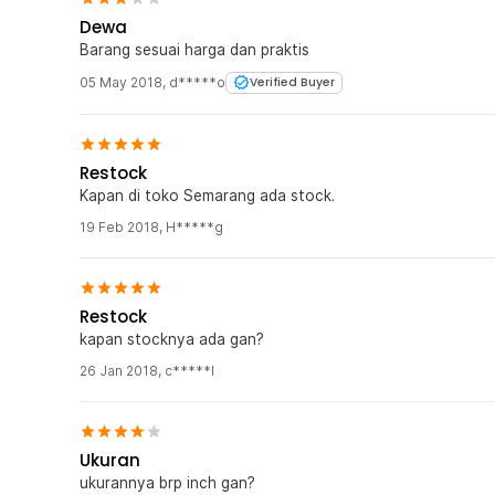
Dewa
Barang sesuai harga dan praktis
05 May 2018
,
d*****o
Verified Buyer
Restock
Kapan di toko Semarang ada stock.
19 Feb 2018
,
H*****g
Restock
kapan stocknya ada gan?
26 Jan 2018
,
c*****l
Ukuran
ukurannya brp inch gan?