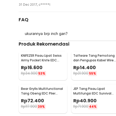
31 Dec 2017
,
c*****l
FAQ
ukurannya brp inch gan?
Produk Rekomendasi
KNIFEZER Pisau Lipat Swiss
Taffware Tang Pemotong
Army Pocket Knife EDC
dan Pengupas Kabel Wire
Multifungsi 11in1 - A3011
Stripper 7 Slot - JM-CT4-1
Rp
16.600
Rp
14.400
Rp
34.900
Rp
31.900
53%
55%
Bear Grylls Multifunctional
JEP Tang Pisau Lipat
Tang Obeng EDC Plier
Multifungsi EDC Survival
Survival Tool - MPA19
Tool Stainless Steel -
Rp
72.400
Rp
40.900
MPA13
Rp
117.900
Rp
71.900
39%
44%