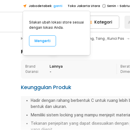
Jabodetabek
ganti
Toko Jakarta Utara
Toko Tangerang
Kategori
A
Silakan ubah lokasi store sesuai
Toko Cikupa
dengan lokasi Anda.
Pick n Go Jakarta Barat
Senin - J
Home Appliance
Perkakas
Obeng, Tang , Kunci Pas
Mengerti
Pick n Go Bekasi
Senin - Jumat (08
Pick n Go Depok
Senin - Jumat (08
Rincian Produk
Toko Jakarta Pusat
Senin - Sabtu
Brand
Lainnya
Berat
Toko Jakarta Barat
Senin - Sabtu
Garansi
-
Dime
Toko Jakarta Utara
Toko Tangerang
Keunggulan Produk
Toko Cikupa
Hadir dengan rahang berbentuk C untuk ruang lebih 
Pick n Go Jakarta Barat
Senin - J
bentuk dan ukuran.
Pick n Go Bekasi
Senin - Jumat (08
Memiliki sistem locking yang mampu menjepit materia
Pick n Go Depok
Senin - Jumat (08
Tekanan penjepitan yang dapat disesuaikan dengan pr
yang dijepit.