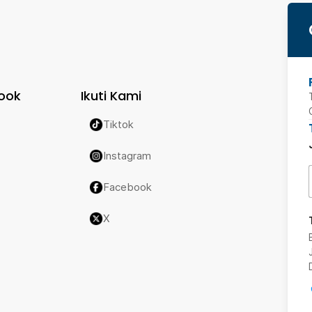
ook
Ikuti Kami
Tiktok
Instagram
Facebook
X