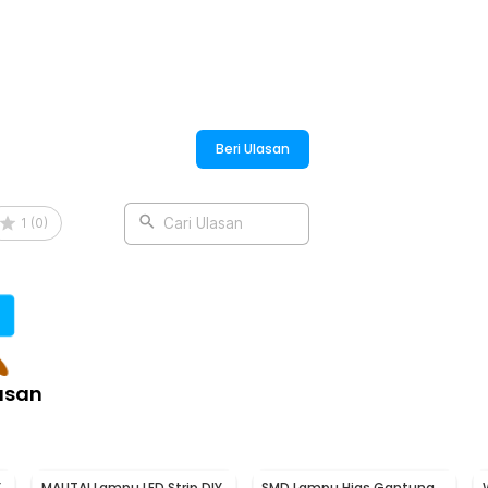
:
 Style 3 Color 220V - TN21
Beri Ulasan
1
(
0
)
Cari Ulasan
asan
Y
MALITAI Lampu LED Strip DIY
SMD Lampu Hias Gantung