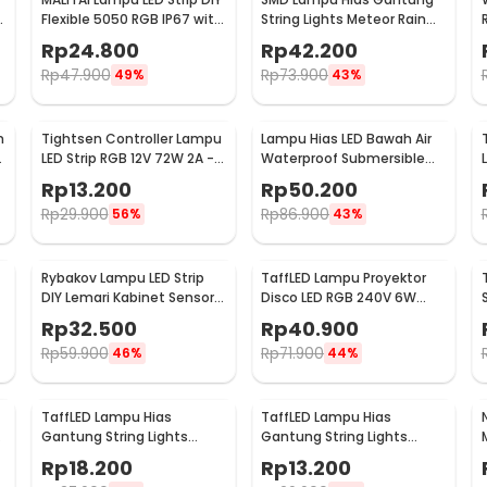
h
Flexible 5050 RGB IP67 with
String Lights Meteor Rain
USB Controller 2M -
Cool White 30cm 8 PCS
Rp
24.800
Rp
42.200
SMD2835
Rp
47.900
Rp
73.900
49%
43%
n
Tightsen Controller Lampu
Lampu Hias LED Bawah Air
LED Strip RGB 12V 72W 2A -
Waterproof Submersible
T258
RGB 2 PCS with Remote -
Rp
13.200
Rp
50.200
13017
Rp
29.900
Rp
86.900
56%
43%
Rybakov Lampu LED Strip
TaffLED Lampu Proyektor
DIY Lemari Kabinet Sensor
Disco LED RGB 240V 6W
Gerak 4.5W 1M - 2835
with Remote Control - CY-
Rp
32.500
Rp
40.900
LV-RG
Rp
59.900
Rp
71.900
46%
44%
TaffLED Lampu Hias
TaffLED Lampu Hias
Gantung String Lights
Gantung String Lights
Model Bohlam Mini
Model Bohlam Mini
Rp
18.200
Rp
13.200
Waterproof 6M - ZYD0931
Waterproof 3M - ZYD0931