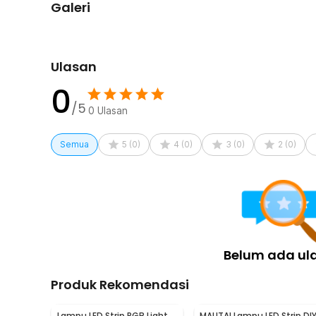
nyaman di mata.
Galeri
Kelengkapan Produk
Rincian yang Anda dapatkan untuk pembelian produk ini
Ulasan
1 x TAONUANSHU Lampu Plafon LED Minimalis Nordic
0
1 x Remot
1 x Set Baut dan Fisher
/5
0
Ulasan
1 x Panduan Penggunaan
Semua
5
(
0
)
4
(
0
)
3
(
0
)
2
(
0
)
Belum ada ul
Produk Rekomendasi
Lampu LED Strip RGB Light
MALITAI Lampu LED Strip DI