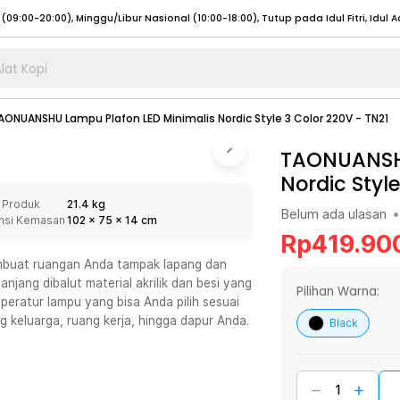
lat Kopi
umat (07:00 - 20:00), Sabtu - Minggu (08:00 - 20:00), Tutup pada Idul Fitri
Sele
AONUANSHU Lampu Plafon LED Minimalis Nordic Style 3 Color 220V - TN21
:00 - 20:00), Sabtu - Minggu/ Libur Nasional (08:00 - 17:00)
Selengkapnya
:00 - 20:00), Sabtu - Minggu/ Libur Nasional (08:00 - 17:00)
TAONUANSHU
Selengkapnya
Nordic Styl
 (09:00-20:00), Minggu/Libur Nasional (12:00-20:00), Tutup pada Idul Fitri
Sele
 Produk
21.4 kg
 (09:00-20:00), Minggu/Libur Nasional (12:00-20:00), Tutup pada Idul Fitri
Sele
Belum ada ulasan
•
nsi Kemasan
102
x
75
x
14
cm
Rp
419.90
buat ruangan Anda tampak lapang dan
njang dibalut material akrilik dan besi yang
Pilihan Warna:
eratur lampu yang bisa Anda pilih sesuai
umat (07:00 - 20:00), Sabtu - Minggu (08:00 - 20:00), Tutup pada Idul Fitri
Sele
 keluarga, ruang kerja, hingga dapur Anda.
Black
:00 - 20:00), Sabtu - Minggu/ Libur Nasional (08:00 - 17:00)
Selengkapnya
:00 - 20:00), Sabtu - Minggu/ Libur Nasional (08:00 - 17:00)
Selengkapnya