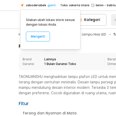
Jabodetabek
ganti
Toko Jakarta Utara
Toko Tangerang
Kategori
A
Silakan ubah lokasi store sesuai
Toko Cikupa
dengan lokasi Anda.
Pick n Go Jakarta Barat
Senin - J
Home Appliance
Lampu Rumah
Lampu Hias LED
T
Mengerti
Pick n Go Bekasi
Senin - Jumat (08
Pick n Go Depok
Senin - Jumat (08
Rincian Produk
Toko Jakarta Pusat
Senin - Sabtu
Brand
Lainnya
Berat
Toko Jakarta Barat
Senin - Sabtu
Garansi
1 Bulan Garansi Toko
Dime
Toko Jakarta Utara
Toko Tangerang
TAONUANSHU menghadirkan lampu plafon LED untuk mem
terang dengan sentuhan minimalis. Desain lampu persegi pa
Toko Cikupa
mampu mendukung desain interior modern. Tersedia 3 temp
Pick n Go Jakarta Barat
Senin - J
dengan preferensi. Cocok digunakan di ruang utama, ruang
Pick n Go Bekasi
Senin - Jumat (08
Fitur
Pick n Go Depok
Senin - Jumat (08
Terang dan Nyaman di Mata