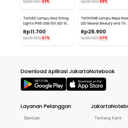
Rp
89.900
Rp
26.900
42%
58%
TaffLED Lampu Hias String
TaffHOME Lampu Meja Hia
Lights IP65 USB 100 LED 10M
LED Mawar Beauty and The
Warm White - TDC-01
Beast Warm White - AC01
Rp
11.700
Rp
28.900
Rp
26.900
Rp
65.900
57%
57%
Download Aplikasi JakartaNotebook
Layanan Pelanggan
JakartaNoteb
Bantuan
Tentang Kami