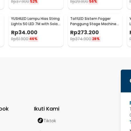
Rp
37.900
Rp
29.900
52%
56%
s
YUSHILED Lampu Hias String
TaffLED Sistem Fogger
Lights 50 LED 7M with Solar
Panggung Stage Machine
Panel - M072
Ejector with RGB LED - KY-
Rp
34.000
Rp
273.200
LED500
Rp
61.900
Rp
374.900
46%
28%
ook
Ikuti Kami
Tiktok