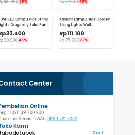
Rp
195.900
Rp
57.900
36%
46%
YUSHILED Lampu Hias String
Kaslam Lampu Hias Gorden
Lights Dragonfly Solar Panel
String Lights Wall
IP65 8 Modes 20 LED - M088
Decoration 18W 3x3M 320
Rp
33.400
Rp
111.100
LED - S-32
Rp
60.900
Rp
175.900
46%
37%
Contact Center
Pembelian Online
Telp : (021) 39 700 200
Customer Service (WA) :
0899 721 7050
Toko Kami
Jabodetabek
Ganti