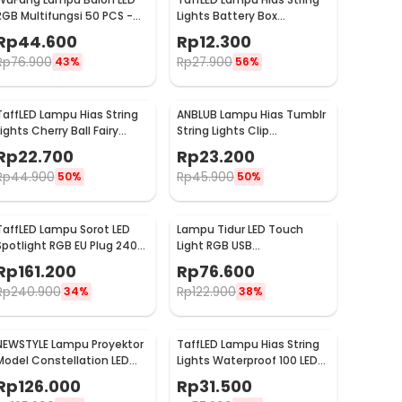
RGB Multifungsi 50 PCS -
Lights Battery Box
XX50
Waterproof 50 LED 5M - G5
Rp
44.600
Rp
12.300
Rp
76.900
Rp
27.900
43%
56%
TaffLED Lampu Hias String
ANBLUB Lampu Hias Tumblr
Lights Cherry Ball Fairy
String Lights Clip
Warm White 5M - LY20W
Waterproof 20 LED 2M -
Rp
22.700
Rp
23.200
0606
Rp
44.900
Rp
45.900
50%
50%
TaffLED Lampu Sorot LED
Lampu Tidur LED Touch
Spotlight RGB EU Plug 240V
Light RGB USB
10W - L18RG
Rechargeable 1500mAh 5V
Rp
161.200
Rp
76.600
3W - F8-1
Rp
240.900
Rp
122.900
34%
38%
NEWSTYLE Lampu Proyektor
TaffLED Lampu Hias String
Model Constellation LED
Lights Waterproof 100 LED
Night Light 3W 5V - NL-USB
with Solar Panel - M071
Rp
126.000
Rp
31.500