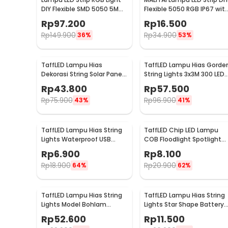
DIY Flexible SMD 5050 5M
Flexible 5050 RGB IP67 wit
with Remote
USB Controller 1M -
Rp
97.200
Rp
16.500
SMD2835
Rp
149.900
Rp
34.900
36%
53%
TaffLED Lampu Hias
TaffLED Lampu Hias Gorde
Dekorasi String Solar Panel
String Lights 3x3M 300 LED
30 LED 8 Mode 6.5M - 896
Cool White 18W - 300L
Rp
43.800
Rp
57.500
Rp
75.900
Rp
96.900
43%
41%
TaffLED Lampu Hias String
TaffLED Chip LED Lampu
Lights Waterproof USB
COB Floodlight Spotlight
Power 50 LED 5M - SZ
220V Cool White 6000K
Rp
6.900
Rp
8.100
50W - COB4060-AC220-
Rp
18.900
Rp
20.900
64%
62%
50
TaffLED Lampu Hias String
TaffLED Lampu Hias String
Lights Model Bohlam
Lights Star Shape Battery
Waterproof 20 LED 5M -
Power 20 LED 3M - 2G11
Rp
52.600
Rp
11.500
PD039