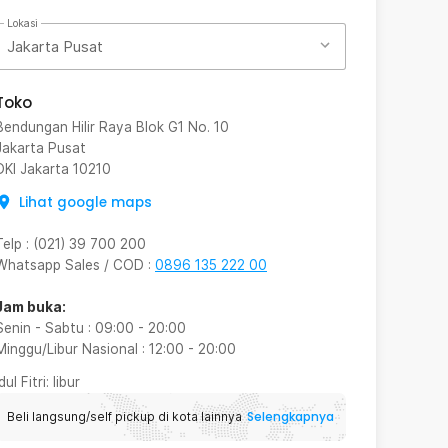
Lokasi
Jakarta Pusat
Toko
Bendungan Hilir Raya Blok G1 No. 10
Jakarta Pusat
DKI Jakarta
10210
Lihat google maps
Telp
:
(021) 39 700 200
Whatsapp Sales / COD
:
0896 135 222 00
Jam buka:
Senin - Sabtu
:
09:00
-
20:00
Minggu/Libur Nasional
:
12:00
-
20:00
Idul Fitri
: libur
Selengkapnya
Beli langsung/self pickup di kota lainnya