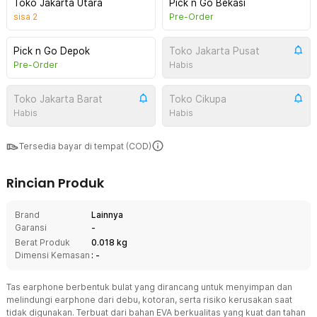
Toko Jakarta Utara
Pick n Go Bekasi
sisa
2
Pre-Order
Pick n Go Depok
Toko Jakarta Pusat
Pre-Order
Habis
Toko Jakarta Barat
Toko Cikupa
Habis
Habis
Tersedia bayar di tempat (COD)
Rincian Produk
Brand
Lainnya
Garansi
-
Berat Produk
0.018 kg
Dimensi Kemasan
: -
Tas earphone berbentuk bulat yang dirancang untuk menyimpan dan
melindungi earphone dari debu, kotoran, serta risiko kerusakan saat
tidak digunakan. Terbuat dari bahan EVA berkualitas yang kuat dan tahan