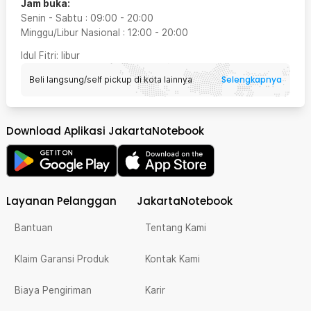
Jam buka:
Senin - Sabtu
:
09:00
-
20:00
Minggu/Libur Nasional
:
12:00
-
20:00
Idul Fitri
: libur
Selengkapnya
Beli langsung/self pickup di kota lainnya
Download Aplikasi JakartaNotebook
Layanan Pelanggan
JakartaNotebook
Bantuan
Tentang Kami
Klaim Garansi Produk
Kontak Kami
Biaya Pengiriman
Karir