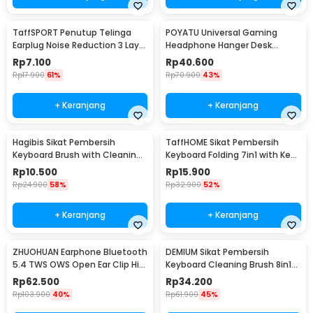
TaffSPORT Penutup Telinga
POYATU Universal Gaming
Earplug Noise Reduction 3 Layer
Headphone Hanger Desk
1 Pair - VO75
Mount - GPYT-891
Rp
7.100
Rp
40.600
Rp
17.900
61%
Rp
70.900
43%
+ Keranjang
+ Keranjang
Hagibis Sikat Pembersih
TaffHOME Sikat Pembersih
Keyboard Brush with Cleaning
Keyboard Folding 7in1 with Key
Pen Key Puller - CB01
Puller - Q6E
Rp
10.500
Rp
15.900
Rp
24.900
58%
Rp
32.900
52%
+ Keranjang
+ Keranjang
ZHUOHUAN Earphone Bluetooth
DEMIUM Sikat Pembersih
5.4 TWS OWS Open Ear Clip HiFi
Keyboard Cleaning Brush 8in1
Surround - JS352
with Liquid - Q8
Rp
62.500
Rp
34.200
Rp
103.900
40%
Rp
61.900
45%