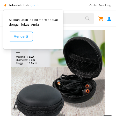
Jabodetabek
ganti
Order Tracking
Alat Kopi
Silakan ubah lokasi store sesuai
dengan lokasi Anda.
Mengerti