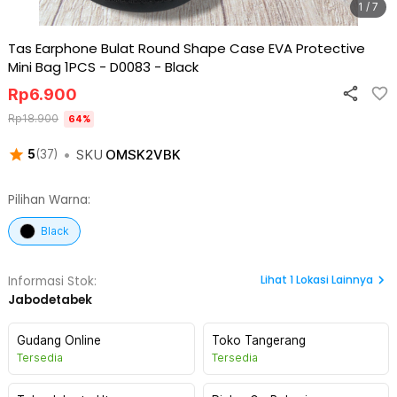
1 / 7
Tas Earphone Bulat Round Shape Case EVA Protective
Mini Bag 1PCS - D0083
-
Black
Rp
6.900
Rp
18.900
64
%
•
SKU
OMSK2VBK
5
(
37
)
Pilihan Warna:
Black
Lihat
1
Lokasi Lainnya
Informasi Stok:
Jabodetabek
Gudang Online
Toko Tangerang
Tersedia
Tersedia