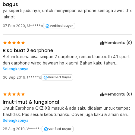
bagus
ya seperti judulnya, untuk menyimpan earphone semoga awet thx
jaknot
07 Feb 2020
,
M*****o
Verified Buyer
Membantu (
0
)
Bisa buat 2 earphone
Beli ini karena bisa simpan 2 earphone, remax bluetooth 4.1 sport
dan earphone wired bawaan hp xiaomi. Bahan kaku tahan
Selengkapnya
benturan, cuma resletingnya mudah2 an awet. Betul, gak ada
pengait buat gantungan spt contoh gambar. TQ jaknote
30 Sep 2019
,
t*****o
Verified Buyer
Membantu (
0
)
Imut-imut & fungsional
Untuk Earphone QKZ-X8 masuk & ada saku didalam untuk tempat
flashdisk. Pas sesuai kebutuhanku. Cover juga kaku & aman dari
Selengkapnya
benturan untuk earphone di dalamnya apabila dimasukan jadi satu
di dalam tas. Namun ada kekurangan (99% sama dengan di foto),
28 Aug 2019
,
V*****s
Verified Buyer
tidak ada tempat untuk pengait seperti contoh di foto.