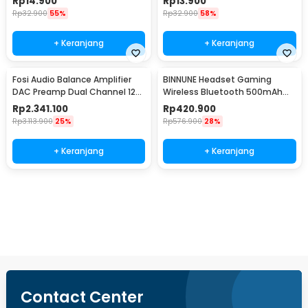
Rp
14.900
Rp
13.900
Rp
32.900
55%
Rp
32.900
58%
+ Keranjang
+ Keranjang
Fosi Audio Balance Amplifier
BINNUNE Headset Gaming
DAC Preamp Dual Channel 12V
Wireless Bluetooth 500mAh
LCD Display - ZH3
USB Type C - BW06-BT
Rp
2.341.100
Rp
420.900
Rp
3.113.900
25%
Rp
576.900
28%
+ Keranjang
+ Keranjang
Beli Sekarang
Contact Center