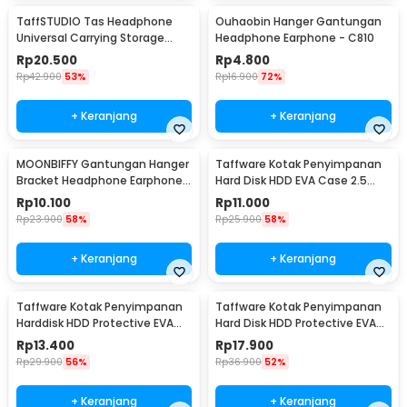
TaffSTUDIO Tas Headphone
Ouhaobin Hanger Gantungan
Universal Carrying Storage
Headphone Earphone - C810
Case EVA - B-15
Rp
20.500
Rp
4.800
Rp
42.900
53%
Rp
16.900
72%
+ Keranjang
+ Keranjang
MOONBIFFY Gantungan Hanger
Taffware Kotak Penyimpanan
Bracket Headphone Earphone -
Hard Disk HDD EVA Case 2.5
C097
Inch - C6963
Rp
10.100
Rp
11.000
Rp
23.900
58%
Rp
25.900
58%
+ Keranjang
+ Keranjang
Taffware Kotak Penyimpanan
Taffware Kotak Penyimpanan
Harddisk HDD Protective EVA
Hard Disk HDD Protective EVA
Case 2.5 Inch - C6962
Case 2.5 Inch - C6961
Rp
13.400
Rp
17.900
Rp
29.900
56%
Rp
36.900
52%
+ Keranjang
+ Keranjang