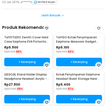
23 Jan 2019
,
a*****n
Verified Buyer
Lebih Banyak
Produk Rekomendasi
TaffSTUDIO Zenith Cover Hard
TaffGO Kotak Penyimpanan
Case Earphone EVA Protective
Earphone Aksesoris Gadget
Mini Bag - B001
EVA Hard Case - VBG-E01
Rp
5.900
Rp
6.100
Rp
16.900
66%
Rp
16.900
64%
+ Keranjang
+ Keranjang
LEEGOAL Stand Holder Display
Kotak Penyimpanan Earphone
Headphone Headset Acrylic -
Headset Bulat Storage Hard
DA1502
Case EVA - LHJ
Rp
27.800
Rp
5.400
Rp
52.900
48%
Rp
15.900
67%
+ Keranjang
+ Keranjang