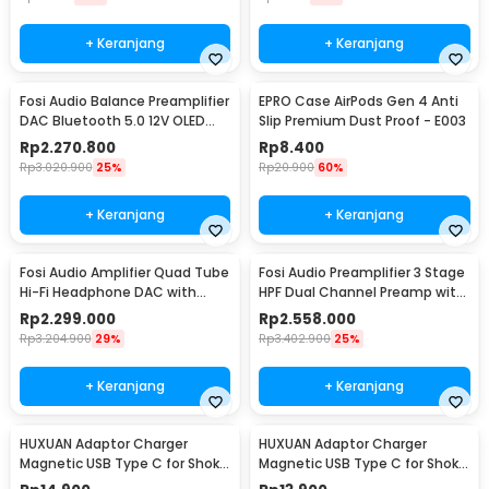
+ Keranjang
+ Keranjang
Fosi Audio Balance Preamplifier
EPRO Case AirPods Gen 4 Anti
DAC Bluetooth 5.0 12V OLED
Slip Premium Dust Proof - E003
Display - ZD3
Rp
2.270.800
Rp
8.400
Rp
3.020.900
25%
Rp
20.900
60%
+ Keranjang
+ Keranjang
Fosi Audio Amplifier Quad Tube
Fosi Audio Preamplifier 3 Stage
Hi-Fi Headphone DAC with
HPF Dual Channel Preamp with
Volume Knob - GR70
Remote - ZP3
Rp
2.299.000
Rp
2.558.000
Rp
3.204.900
29%
Rp
3.402.900
25%
+ Keranjang
+ Keranjang
HUXUAN Adaptor Charger
HUXUAN Adaptor Charger
Magnetic USB Type C for Shokz
Magnetic USB Type C for Shokz
Bone Conduction 2 Pin - HX11
Bone Conduction 4 Pin - HX11