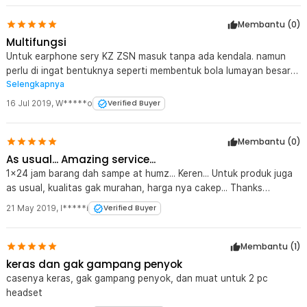
Membantu (
0
)
Multifungsi
Untuk earphone sery KZ ZSN masuk tanpa ada kendala. namun
perlu di ingat bentuknya seperti membentuk bola lumayan besar
Selengkapnya
serta tidak ada media buat di gantung.
16 Jul 2019
,
W*****o
Verified Buyer
Membantu (
0
)
As usual... Amazing service...
1x24 jam barang dah sampe at humz... Keren... Untuk produk juga
as usual, kualitas gak murahan, harga nya cakep... Thanks
JakNot...
21 May 2019
,
I*****i
Verified Buyer
Membantu (
1
)
keras dan gak gampang penyok
casenya keras, gak gampang penyok, dan muat untuk 2 pc
headset