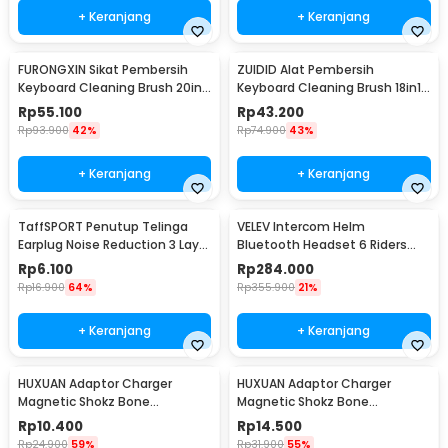
+ Keranjang
+ Keranjang
FURONGXIN Sikat Pembersih
ZUIDID Alat Pembersih
Keyboard Cleaning Brush 20in1
Keyboard Cleaning Brush 18in1
with Liquid - Q20
- Q10
Rp
55.100
Rp
43.200
Rp
93.900
42%
Rp
74.900
43%
+ Keranjang
+ Keranjang
TaffSPORT Penutup Telinga
VELEV Intercom Helm
Earplug Noise Reduction 3 Layer
Bluetooth Headset 6 Riders
- VO70
Call IPX6 1000mAh - D2-6X
Rp
6.100
Rp
284.000
Rp
16.900
64%
Rp
355.900
21%
+ Keranjang
+ Keranjang
HUXUAN Adaptor Charger
HUXUAN Adaptor Charger
Magnetic Shokz Bone
Magnetic Shokz Bone
Conduction Earphone MidBend
Conduction Earphone MidBend
Rp
10.400
Rp
14.500
Lightning - SY-ZW
USB Type C - SY-ZW
Rp
24.900
59%
Rp
31.900
55%