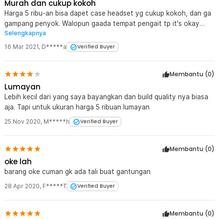
Murah dan cukup kokoh
Harga 5 ribu-an bisa dapet case headset yg cukup kokoh, dan ga
gampang penyok. Walopun gaada tempat pengait tp it's okay
Selengkapnya
karna gaperlu utk digantung, semoga awet
16 Mar 2021
,
D*****a
Verified Buyer
Membantu (
0
)
Lumayan
Lebih kecil dari yang saya bayangkan dan build quality nya biasa
aja. Tapi untuk ukuran harga 5 ribuan lumayan
25 Nov 2020
,
M*****h
Verified Buyer
Membantu (
0
)
oke lah
barang oke cuman gk ada tali buat gantungan
28 Apr 2020
,
F*****T
Verified Buyer
Membantu (
0
)