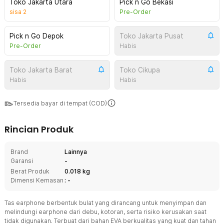
Toko Jakarta Utara
Pick n Go Bekasi
sisa
2
Pre-Order
Pick n Go Depok
Toko Jakarta Pusat
Pre-Order
Habis
Toko Jakarta Barat
Toko Cikupa
Habis
Habis
Tersedia bayar di tempat (COD)
Rincian Produk
Brand
Lainnya
Garansi
-
Berat Produk
0.018 kg
Dimensi Kemasan
: -
Tas earphone berbentuk bulat yang dirancang untuk menyimpan dan
melindungi earphone dari debu, kotoran, serta risiko kerusakan saat
tidak digunakan. Terbuat dari bahan EVA berkualitas yang kuat dan tahan