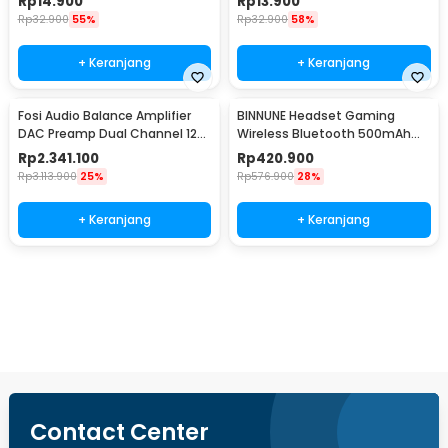
Rp
14.900
Rp
13.900
Rp
32.900
55%
Rp
32.900
58%
+ Keranjang
+ Keranjang
Fosi Audio Balance Amplifier
BINNUNE Headset Gaming
DAC Preamp Dual Channel 12V
Wireless Bluetooth 500mAh
LCD Display - ZH3
USB Type C - BW06-BT
Rp
2.341.100
Rp
420.900
Rp
3.113.900
25%
Rp
576.900
28%
+ Keranjang
+ Keranjang
Beli Sekarang
Contact Center