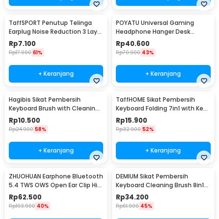
TaffSPORT Penutup Telinga
POYATU Universal Gaming
Earplug Noise Reduction 3 Layer
Headphone Hanger Desk
1 Pair - VO75
Mount - GPYT-891
Rp
7.100
Rp
40.600
Rp
17.900
61%
Rp
70.900
43%
+ Keranjang
+ Keranjang
Hagibis Sikat Pembersih
TaffHOME Sikat Pembersih
Keyboard Brush with Cleaning
Keyboard Folding 7in1 with Key
Pen Key Puller - CB01
Puller - Q6E
Rp
10.500
Rp
15.900
Rp
24.900
58%
Rp
32.900
52%
+ Keranjang
+ Keranjang
ZHUOHUAN Earphone Bluetooth
DEMIUM Sikat Pembersih
5.4 TWS OWS Open Ear Clip HiFi
Keyboard Cleaning Brush 8in1
Surround - JS352
with Liquid - Q8
Rp
62.500
Rp
34.200
Rp
103.900
40%
Rp
61.900
45%