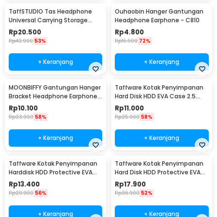
TaffSTUDIO Tas Headphone
Ouhaobin Hanger Gantungan
Universal Carrying Storage
Headphone Earphone - C810
Case EVA - B-15
Rp
20.500
Rp
4.800
Rp
42.900
53%
Rp
16.900
72%
+ Keranjang
+ Keranjang
MOONBIFFY Gantungan Hanger
Taffware Kotak Penyimpanan
Bracket Headphone Earphone -
Hard Disk HDD EVA Case 2.5
C097
Inch - C6963
Rp
10.100
Rp
11.000
Rp
23.900
58%
Rp
25.900
58%
+ Keranjang
+ Keranjang
Taffware Kotak Penyimpanan
Taffware Kotak Penyimpanan
Harddisk HDD Protective EVA
Hard Disk HDD Protective EVA
Case 2.5 Inch - C6962
Case 2.5 Inch - C6961
Rp
13.400
Rp
17.900
Rp
29.900
56%
Rp
36.900
52%
+ Keranjang
+ Keranjang