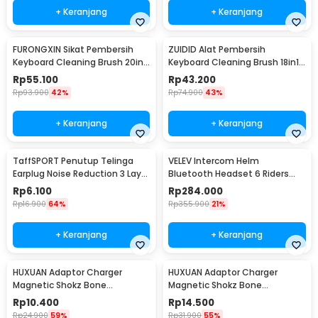
+ Keranjang
+ Keranjang
FURONGXIN Sikat Pembersih
ZUIDID Alat Pembersih
Keyboard Cleaning Brush 20in1
Keyboard Cleaning Brush 18in1
with Liquid - Q20
- Q10
Rp
55.100
Rp
43.200
Rp
93.900
42%
Rp
74.900
43%
+ Keranjang
+ Keranjang
TaffSPORT Penutup Telinga
VELEV Intercom Helm
Earplug Noise Reduction 3 Layer
Bluetooth Headset 6 Riders
- VO70
Call IPX6 1000mAh - D2-6X
Rp
6.100
Rp
284.000
Rp
16.900
64%
Rp
355.900
21%
+ Keranjang
+ Keranjang
HUXUAN Adaptor Charger
HUXUAN Adaptor Charger
Magnetic Shokz Bone
Magnetic Shokz Bone
Conduction Earphone MidBend
Conduction Earphone MidBend
Rp
10.400
Rp
14.500
Lightning - SY-ZW
USB Type C - SY-ZW
Rp
24.900
59%
Rp
31.900
55%