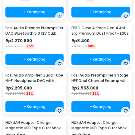
+ Keranjang
+ Keranjang
Fosi Audio Balance Preamplifier
EPRO Case AirPods Gen 4 Anti
DAC Bluetooth 5.0 12V OLED
Slip Premium Dust Proof - E003
Display - ZD3
Rp
2.270.800
Rp
8.400
Rp
3.020.900
25%
Rp
20.900
60%
+ Keranjang
+ Keranjang
Fosi Audio Amplifier Quad Tube
Fosi Audio Preamplifier 3 Stage
Hi-Fi Headphone DAC with
HPF Dual Channel Preamp with
Volume Knob - GR70
Remote - ZP3
Rp
2.299.000
Rp
2.558.000
Rp
3.204.900
29%
Rp
3.402.900
25%
+ Keranjang
+ Keranjang
HUXUAN Adaptor Charger
HUXUAN Adaptor Charger
Magnetic USB Type C for Shokz
Magnetic USB Type C for Shokz
Bone Conduction 2 Pin - HX11
Bone Conduction 4 Pin - HX11