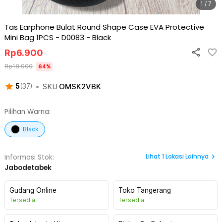
1 / 7
Tas Earphone Bulat Round Shape Case EVA Protective
Mini Bag 1PCS - D0083
-
Black
Rp
6.900
Rp
18.900
64
%
•
SKU
OMSK2VBK
5
(
37
)
Pilihan Warna:
Black
Lihat
1
Lokasi Lainnya
Informasi Stok:
Jabodetabek
Gudang Online
Toko Tangerang
Tersedia
Tersedia