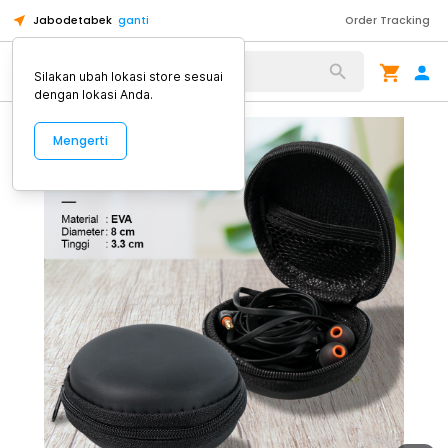
Jabodetabek
ganti
Order Tracking
Alat Kopi
Silakan ubah lokasi store sesuai
dengan lokasi Anda.
Mengerti