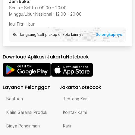
Jam buka:
Senin - Sabtu
:
09:00
-
20:00
Minggu/Libur Nasional
:
12:00
-
20:00
Idul Fitri
: libur
Selengkapnya
Beli langsung/self pickup di kota lainnya
Download Aplikasi JakartaNotebook
Layanan Pelanggan
JakartaNotebook
Bantuan
Tentang Kami
Klaim Garansi Produk
Kontak Kami
Biaya Pengiriman
Karir