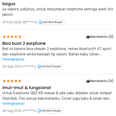
bagus
ya seperti judulnya, untuk menyimpan earphone semoga awet thx
jaknot
07 Feb 2020
,
M*****o
Verified Buyer
Membantu (
0
)
Bisa buat 2 earphone
Beli ini karena bisa simpan 2 earphone, remax bluetooth 4.1 sport
dan earphone wired bawaan hp xiaomi. Bahan kaku tahan
Selengkapnya
benturan, cuma resletingnya mudah2 an awet. Betul, gak ada
pengait buat gantungan spt contoh gambar. TQ jaknote
30 Sep 2019
,
t*****o
Verified Buyer
Membantu (
0
)
Imut-imut & fungsional
Untuk Earphone QKZ-X8 masuk & ada saku didalam untuk tempat
flashdisk. Pas sesuai kebutuhanku. Cover juga kaku & aman dari
Selengkapnya
benturan untuk earphone di dalamnya apabila dimasukan jadi satu
di dalam tas. Namun ada kekurangan (99% sama dengan di foto),
28 Aug 2019
,
V*****s
Verified Buyer
tidak ada tempat untuk pengait seperti contoh di foto.