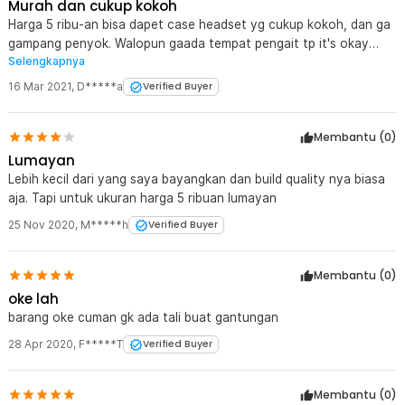
Murah dan cukup kokoh
Harga 5 ribu-an bisa dapet case headset yg cukup kokoh, dan ga
gampang penyok. Walopun gaada tempat pengait tp it's okay
Selengkapnya
karna gaperlu utk digantung, semoga awet
16 Mar 2021
,
D*****a
Verified Buyer
Membantu (
0
)
Lumayan
Lebih kecil dari yang saya bayangkan dan build quality nya biasa
aja. Tapi untuk ukuran harga 5 ribuan lumayan
25 Nov 2020
,
M*****h
Verified Buyer
Membantu (
0
)
oke lah
barang oke cuman gk ada tali buat gantungan
28 Apr 2020
,
F*****T
Verified Buyer
Membantu (
0
)