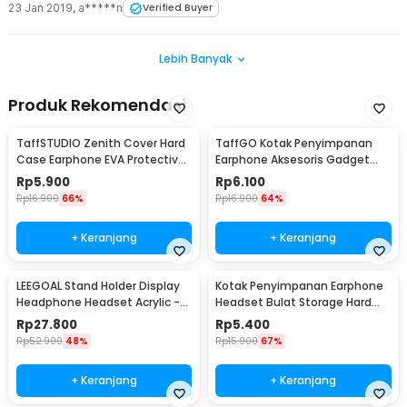
23 Jan 2019
,
a*****n
Verified Buyer
Lebih Banyak
Produk Rekomendasi
TaffSTUDIO Zenith Cover Hard
TaffGO Kotak Penyimpanan
Case Earphone EVA Protective
Earphone Aksesoris Gadget
Mini Bag - B001
EVA Hard Case - VBG-E01
Rp
5.900
Rp
6.100
Rp
16.900
66%
Rp
16.900
64%
+ Keranjang
+ Keranjang
LEEGOAL Stand Holder Display
Kotak Penyimpanan Earphone
Headphone Headset Acrylic -
Headset Bulat Storage Hard
DA1502
Case EVA - LHJ
Rp
27.800
Rp
5.400
Rp
52.900
48%
Rp
15.900
67%
+ Keranjang
+ Keranjang