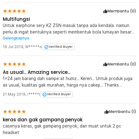
Membantu (
0
)
Multifungsi
Untuk earphone sery KZ ZSN masuk tanpa ada kendala. namun
perlu di ingat bentuknya seperti membentuk bola lumayan besar
Selengkapnya
serta tidak ada media buat di gantung.
16 Jul 2019
,
W*****o
Verified Buyer
Membantu (
0
)
As usual... Amazing service...
1x24 jam barang dah sampe at humz... Keren... Untuk produk juga
as usual, kualitas gak murahan, harga nya cakep... Thanks
JakNot...
21 May 2019
,
I*****i
Verified Buyer
Membantu (
1
)
keras dan gak gampang penyok
casenya keras, gak gampang penyok, dan muat untuk 2 pc
headset