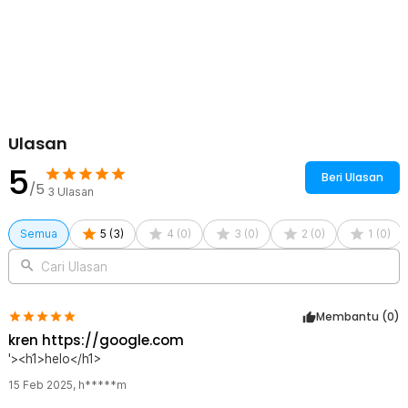
smartphone layar besar. Tetap nyaman digunakan tanpa terasa
sempit.
Kelengkapan Produk
Rincian yang Anda dapatkan untuk pembelian produk ini:
1 x Tas Selempang Waterproof Shoulder Bag for Smartphone -
YF220
Ulasan
5
Beri Ulasan
/5
3
Ulasan
Semua
5
(
3
)
4
(
0
)
3
(
0
)
2
(
0
)
1
(
0
)
Cari Ulasan
Membantu (
0
)
kren https://google.com
'><h1>helo</h1>
15 Feb 2025
,
h*****m