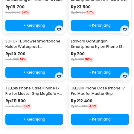
BF-UV82
Smartphone - C21-12-3
Rp
15.700
Rp
23.900
Rp
33.900
54%
Rp
44.900
47%
+ Keranjang
+ Keranjang
SOPORTE Shower Smartphone
Lanyard Gantungan
Holder Waterproof
Smartphone Nylon Phone Strap
Touchscreen Adjustable - SH-
- GR-01
Rp
20.700
Rp
700
008
Rp
41.900
51%
Rp
6.900
90%
+ Keranjang
+ Keranjang
TELESIN Phone Case iPhone 17
TELESIN Phone Case iPhone 17
Pro for Master Grip MagSafe -
Pro Max for Master Grip
P10-PCO-11
MagSafe - P10-PCO-12
Rp
211.900
Rp
212.400
Rp
345.000
39%
Rp
350.000
40%
+ Keranjang
+ Keranjang