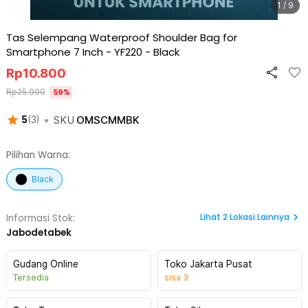
1 / 9
Tas Selempang Waterproof Shoulder Bag for
Smartphone 7 Inch - YF220
-
Black
Rp
10.800
Rp
25.900
59
%
•
SKU
OMSCMMBK
5
(
3
)
Pilihan Warna:
Black
Lihat
2
Lokasi Lainnya
Informasi Stok:
Jabodetabek
Gudang Online
Toko Jakarta Pusat
Tersedia
sisa
3