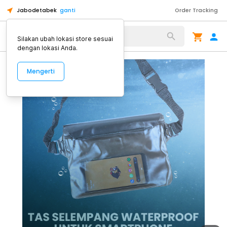
Jabodetabek
ganti
Order Tracking
Alat Kopi
Silakan ubah lokasi store sesuai
dengan lokasi Anda.
Mengerti