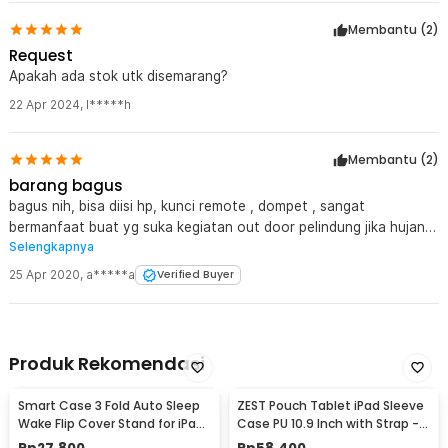
Membantu (
2
)
Request
Apakah ada stok utk disemarang?
22 Apr 2024
,
l*****h
Membantu (
2
)
barang bagus
bagus nih, bisa diisi hp, kunci remote , dompet , sangat
bermanfaat buat yg suka kegiatan out door pelindung jika hujan
Selengkapnya
atau cipratan air trims ya jktnotebook
25 Apr 2020
,
a*****a
Verified Buyer
Produk Rekomendasi
Smart Case 3 Fold Auto Sleep
ZEST Pouch Tablet iPad Sleeve
Wake Flip Cover Stand for iPad
Case PU 10.9 Inch with Strap -
Mini 1/2/3 iPad Mini - A-02
BM109