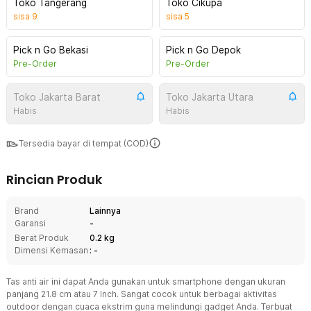
Toko Tangerang
Toko Cikupa
sisa
9
sisa
5
Pick n Go Bekasi
Pick n Go Depok
Pre-Order
Pre-Order
Toko Jakarta Barat
Toko Jakarta Utara
Habis
Habis
Tersedia bayar di tempat (COD)
Rincian Produk
Brand
Lainnya
Garansi
-
Berat Produk
0.2 kg
Dimensi Kemasan
: -
Tas anti air ini dapat Anda gunakan untuk smartphone dengan ukuran
panjang 21.8 cm atau 7 Inch. Sangat cocok untuk berbagai aktivitas
outdoor dengan cuaca ekstrim guna melindungi gadget Anda. Terbuat