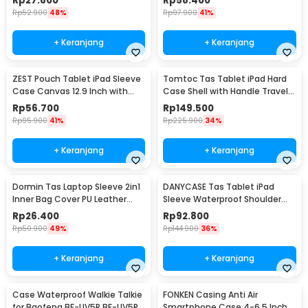
Rp
27.800
Rp
58.400
Rp
52.900
48%
Rp
97.900
41%
+ Keranjang
+ Keranjang
ZEST Pouch Tablet iPad Sleeve
Tomtoc Tas Tablet iPad Hard
Case Canvas 12.9 Inch with
Case Shell with Handle Travel
Handle - BM129
13 Inch - BM130
Rp
56.700
Rp
149.500
Rp
95.900
41%
Rp
225.900
34%
+ Keranjang
+ Keranjang
Dormin Tas Laptop Sleeve 2in1
DANYCASE Tas Tablet iPad
Inner Bag Cover PU Leather
Sleeve Waterproof Shoulder
13.3-14 Inch - L15
Strap 13 Inch - BM140
Rp
26.400
Rp
92.800
Rp
50.900
49%
Rp
144.900
36%
+ Keranjang
+ Keranjang
Case Waterproof Walkie Talkie
FONKEN Casing Anti Air
for Baofeng BF-UV5R BF-UV5RE
Smartphone Case 4-6.5 Inch