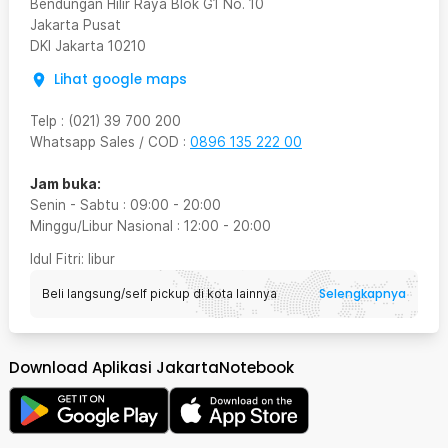
Bendungan Hilir Raya Blok G1 No. 10
Jakarta Pusat
DKI Jakarta
10210
Lihat google maps
Telp
:
(021) 39 700 200
Whatsapp Sales / COD
:
0896 135 222 00
Jam buka:
Senin - Sabtu
:
09:00
-
20:00
Minggu/Libur Nasional
:
12:00
-
20:00
Idul Fitri
: libur
Selengkapnya
Beli langsung/self pickup di kota lainnya
Download Aplikasi JakartaNotebook