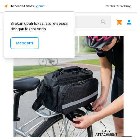
Jabodetabek
ganti
Order Tracking
Alat Kopi
Silakan ubah lokasi store sesuai
dengan lokasi Anda.
Mengerti