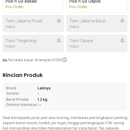
Pick n Go Bekasi
Pick n Go Depok
Pre-Order
Pre-Order
Toko Jakarta Pusat
Toko Jakarta Barat
Habis
Habis
Toko Tangerang
Toko Cikupa
Habis
Habis
Tersedia bayar di tempat (COD)
Rincian Produk
Brand
Lainnya
Garansi
-
Berat Produk
1.2 kg
Dimensi Kemasan
: -
Saat bersepeda jarak jauh atau touring, membawa perlengkapan penting
seperti botol minum, toolkit, jas hujan, hingga perlengkapan P3K sering
kali merepotkan jika tidak menggunakan tas yang tepat. Tas sepeda