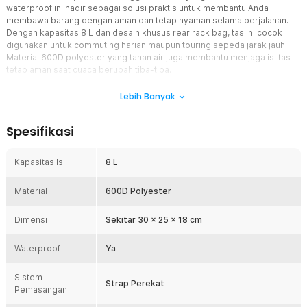
waterproof ini hadir sebagai solusi praktis untuk membantu Anda
membawa barang dengan aman dan tetap nyaman selama perjalanan.
Dengan kapasitas 8 L dan desain khusus rear rack bag, tas ini cocok
digunakan untuk commuting harian maupun touring sepeda jarak jauh.
Material 600D polyester yang tahan air juga membantu menjaga isi tas
tetap aman saat cuaca berubah tiba-tiba.
Fitur
Lebih Banyak
Kapasitas 8 L Multifungsi
Spesifikasi
Tas sepeda ini memiliki kapasitas besar hingga 8 L sehingga
mampu membawa berbagai perlengkapan penting selama
perjalanan. Anda dapat menyimpan botol minum, pompa mini,
Kapasitas Isi
8 L
toolkit, sarung tangan, hingga perlengkapan P3K dalam satu tempat
yang praktis. Desain ruang penyimpanan yang lega membuat
Material
600D Polyester
barang tetap tertata rapi dan mudah diakses saat dibutuhkan.
Cocok digunakan untuk aktivitas touring, commuting, maupun
Dimensi
bikepacking.
Sekitar 30 x 25 x 18 cm
Material 600D Polyester Waterproof
Waterproof
Ya
Menggunakan material 600D polyester berkualitas yang terkenal
kuat, tahan gesek, dan awet untuk penggunaan jangka panjang.
Sistem
Permukaan tas dirancang tahan air sehingga mampu melindungi
Strap Perekat
Pemasangan
perlengkapan di dalamnya dari percikan air maupun hujan ringan.
Material ini juga mudah dibersihkan sehingga tas tetap terlihat rapi