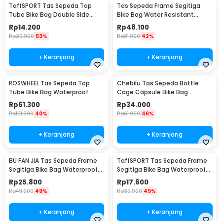
TaffSPORT Tas Sepeda Top
Tas Sepeda Frame Segitiga
Tube Bike Bag Double Side
Bike Bag Water Resistant
Waterproof
Kapasitas Besar 2L - ROS126
Rp
14.200
Rp
48.100
Rp
29.900
53%
Rp
81.900
42%
+ Keranjang
+ Keranjang
ROSWHEEL Tas Sepeda Top
Chebilu Tas Sepeda Bottle
Tube Bike Bag Waterproof
Cage Capsule Bike Bag
Holder HP 6 Inch - ROS12
Waterproof Hard Shell
Rp
61.300
Rp
34.000
Rp
101.900
40%
Rp
61.900
46%
+ Keranjang
+ Keranjang
BU FAN JIA Tas Sepeda Frame
TaffSPORT Tas Sepeda Frame
Segitiga Bike Bag Waterproof
Segitiga Bike Bag Waterproof
Holder Botol - YA224
Nylon - YA187
Rp
25.800
Rp
17.600
Rp
49.900
49%
Rp
33.900
49%
+ Keranjang
+ Keranjang