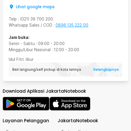
Lihat google maps
Telp
:
(021) 39 700 200
Whatsapp Sales / COD
:
0896 135 222 00
Jam buka:
Senin - Sabtu
:
09:00
-
20:00
Minggu/Libur Nasional
:
12:00
-
20:00
Idul Fitri
: libur
Selengkapnya
Beli langsung/self pickup di kota lainnya
Download Aplikasi JakartaNotebook
Layanan Pelanggan
JakartaNotebook