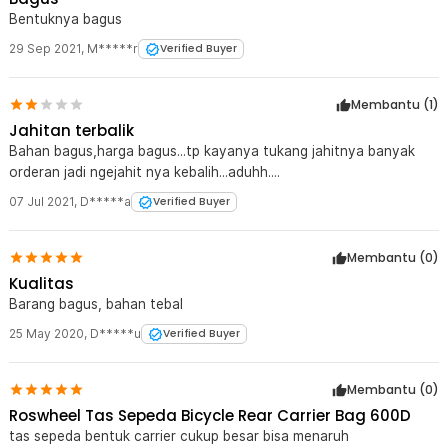
Bentuknya bagus
29 Sep 2021
,
M*****r
Verified Buyer
Membantu (
1
)
Jahitan terbalik
Bahan bagus,harga bagus...tp kayanya tukang jahitnya banyak
orderan jadi ngejahit nya kebalih...aduhh....
07 Jul 2021
,
D*****a
Verified Buyer
Membantu (
0
)
Kualitas
Barang bagus, bahan tebal
25 May 2020
,
D*****u
Verified Buyer
Membantu (
0
)
Roswheel Tas Sepeda Bicycle Rear Carrier Bag 600D
tas sepeda bentuk carrier cukup besar bisa menaruh