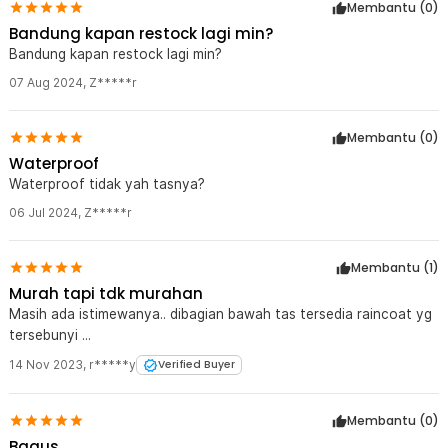
Membantu (
0
)
ringan membantu menjaga keseimbangan sepeda tetap optimal
Bandung kapan restock lagi min?
selama perjalanan. Desain modernnya juga cocok digunakan untuk
aktivitas olahraga maupun kebutuhan harian.
Bandung kapan restock lagi min?
07 Aug 2024
,
Z*****r
Kelengkapan Produk
Rincian yang Anda dapatkan untuk pembelian produk ini:
Membantu (
0
)
1 x Tas Sepeda Carrier Bike Bag Waterproof 600D Polyester 8L -
14024
Waterproof
Waterproof tidak yah tasnya?
06 Jul 2024
,
Z*****r
Membantu (
1
)
Murah tapi tdk murahan
Masih ada istimewanya.. dibagian bawah tas tersedia raincoat yg
tersebunyi ...
14 Nov 2023
,
r*****y
Verified Buyer
Membantu (
0
)
Bagus