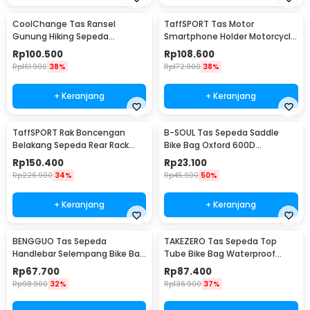
CoolChange Tas Ransel
TaffSPORT Tas Motor
Gunung Hiking Sepeda
Smartphone Holder Motorcycle
Waterproof 10L - GC10
Fuel Bag - SA212
Rp
100.500
Rp
108.600
Rp
161.900
38%
Rp
172.900
38%
+ Keranjang
+ Keranjang
TaffSPORT Rak Boncengan
B-SOUL Tas Sepeda Saddle
Belakang Sepeda Rear Rack
Bike Bag Oxford 600D
Quick Mount - K10
Waterproof Reflektif
Rp
150.400
Rp
23.100
Rp
226.900
34%
Rp
45.900
50%
+ Keranjang
+ Keranjang
BENGGUO Tas Sepeda
TAKEZERO Tas Sepeda Top
Handlebar Selempang Bike Bag
Tube Bike Bag Waterproof
Waterproof Multifungsi - P200
Holder HP 6.8 Inch - TZ47
Rp
67.700
Rp
87.400
Rp
98.900
32%
Rp
136.900
37%