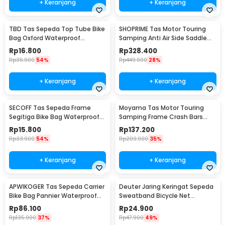
+ Keranjang
+ Keranjang
TBD Tas Sepeda Top Tube Bike
SHOPRIME Tas Motor Touring
Bag Oxford Waterproof
Samping Anti Air Side Saddle
Kapasitas Besar - TB01
Bag - SH58L
Rp
16.800
Rp
328.400
Rp
35.900
54%
Rp
449.900
28%
+ Keranjang
+ Keranjang
SECOFF Tas Sepeda Frame
Moyama Tas Motor Touring
Segitiga Bike Bag Waterproof
Samping Frame Crash Bars
Kapasitas Besar - SF20
Waterproof Bag 8L - INU27
Rp
15.800
Rp
137.200
Rp
33.900
54%
Rp
209.900
35%
+ Keranjang
+ Keranjang
APWIKOGER Tas Sepeda Carrier
Deuter Jaring Keringat Sepeda
Bike Bag Pannier Waterproof
Sweatband Bicycle Net
15L - PE2
Waterproof Denim - D550
Rp
86.100
Rp
24.900
Rp
135.900
37%
Rp
47.900
49%