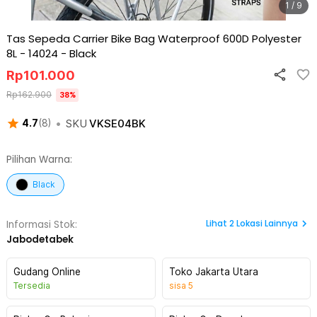
1 / 9
Tas Sepeda Carrier Bike Bag Waterproof 600D Polyester
8L - 14024
-
Black
Rp
101.000
Rp
162.900
38
%
•
SKU
VKSE04BK
4.7
(
8
)
Pilihan Warna:
Black
Lihat
2
Lokasi Lainnya
Informasi Stok:
Jabodetabek
Gudang Online
Toko Jakarta Utara
Tersedia
sisa
5