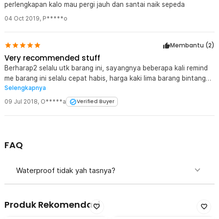
perlengkapan kalo mau pergi jauh dan santai naik sepeda
04 Oct 2019
,
P*****o
Membantu (
2
)
Very recommended stuff
Berharap2 selalu utk barang ini, sayangnya beberapa kali remind
me barang ini selalu cepat habis, harga kaki lima barang bintang
Selengkapnya
lima, nggak rugi lah belinya dibandingkan dengan berbagai barang
online nggak ada yg bisa ngalahin murahnya dan kualitasnya,
09 Jul 2018
,
O*****a
Verified Buyer
jempol 4 buat jaknote, cuman utk surabaya timur tambahin lagi
donk barangnya, temen saya ada yg mau nitip lagi 5pcs.
FAQ
Waterproof tidak yah tasnya?
Produk Rekomendasi