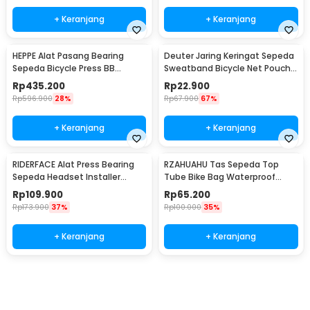
+ Keranjang
+ Keranjang
HEPPE Alat Pasang Bearing
Deuter Jaring Keringat Sepeda
Sepeda Bicycle Press BB
Sweatband Bicycle Net Pouch
Aluminium Alloy - HP-7075
Touchscreen - D660
Rp
435.200
Rp
22.900
Rp
596.900
28%
Rp
67.900
67%
+ Keranjang
+ Keranjang
RIDERFACE Alat Press Bearing
RZAHUAHU Tas Sepeda Top
Sepeda Headset Installer
Tube Bike Bag Waterproof
BB86-92 Tool - HP-7070
Holder HP 6.5 Inch - TZ50
Rp
109.900
Rp
65.200
Rp
173.900
37%
Rp
100.000
35%
+ Keranjang
+ Keranjang
Beli Sekarang