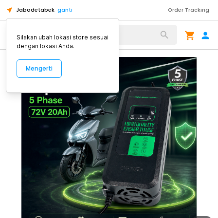
Jabodetabek
ganti
Order Tracking
Alat Kopi
Silakan ubah lokasi store sesuai
dengan lokasi Anda.
Mengerti