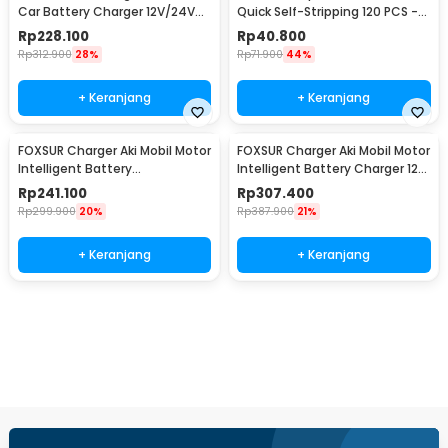
Car Battery Charger 12V/24V
Quick Self-Stripping 120 PCS -
15A - BLM-CDQ-168
SC7
Rp
228.100
Rp
40.800
Rp
312.900
28%
Rp
71.900
44%
+ Keranjang
+ Keranjang
FOXSUR Charger Aki Mobil Motor
FOXSUR Charger Aki Mobil Motor
Intelligent Battery
Intelligent Battery Charger 12-
Charger12/24V 10A -
24V 12A - FBC122412D
Rp
241.100
Rp
307.400
FBC122410D
Rp
299.900
20%
Rp
387.900
21%
+ Keranjang
+ Keranjang
Beli Sekarang