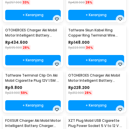
Rp
257.900
33%
Rp
428.900
28%
+ Keranjang
+ Keranjang
OTOHEROES Charger Aki Mobil
Taffware Skun Kabel Ring
Motor Intelligent Battery
Copper Ring Terminal Wire
Charger 12V/24V - AJ-618A
Connector 120 PCS - SC6-25
Rp
434.600
Rp
148.000
Rp
595.900
28%
Rp
223.900
34%
+ Keranjang
+ Keranjang
Taffware Terminal Clip On Aki
OTOHEROES Charger Aki Mobil
Mobil Cigarette Plug 12V 1.5M -
Motor Intelligent Battery
A3381
Charger 12V/24V - CDQ-628
Rp
9.800
Rp
228.200
Rp
23.900
59%
Rp
312.900
28%
+ Keranjang
+ Keranjang
FOXSUR Charger Aki Mobil Motor
XZT Plug Mobil USB Cigarette
Intelligent Battery Charger
Plug Power Socket 5 V to 12 V -