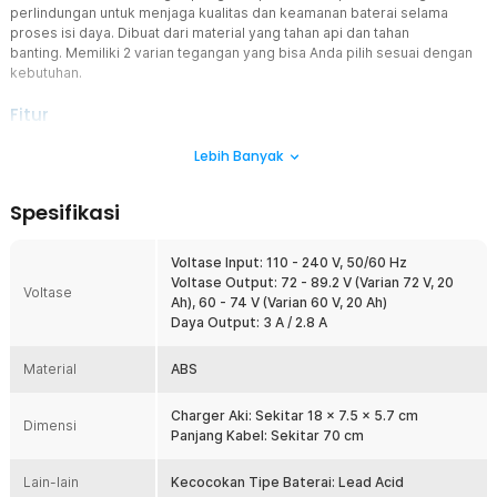
perlindungan untuk menjaga kualitas dan keamanan baterai selama
proses isi daya. Dibuat dari material yang tahan api dan tahan
banting. Memiliki 2 varian tegangan yang bisa Anda pilih sesuai dengan
kebutuhan.
Fitur
Pengisian Cepat Efisien
Lebih Banyak
Dengan dukungan chip kontrol cerdas, charger ini mampu
melakukan pengisian cepat yang lebih efisien. Energi dialirkan
Spesifikasi
secara optimal, mengurangi waktu pengisian sekaligus menjaga
stabilitas arus dan tegangan agar lebih hemat energi serta ramah
pada baterai.
Voltase Input: 110 - 240 V, 50/60 Hz
Voltase Output: 72 - 89.2 V (Varian 72 V, 20
Digital Display untuk Monitoring Akurat
Voltase
Ah), 60 - 74 V (Varian 60 V, 20 Ah)
Layar digital yang cerah dan informatif memudahkan Anda
Daya Output: 3 A / 2.8 A
memantau status pengisian kapan saja. Dari daya rendah hingga
penuh, semua informasi ditampilkan secara detail, sehingga Anda
Material
memiliki kontrol penuh terhadap proses pengisian baterai.
ABS
Multi-Proteksi untuk Keamanan Maksimal
Charger Aki: Sekitar 18 x 7.5 x 5.7 cm
Charger ini dilengkapi berbagai sistem perlindungan, yaitu
Dimensi
Panjang Kabel: Sekitar 70 cm
perlindungan dari sambungan terbalik, kelebihan pengisian daya,
kelebihan arus, kekurangan pengisian daya, kelebihan tegangan,
Lain-lain
arus pendek, suhu berlebih, hingga perlindungan medan
Kecocokan Tipe Baterai: Lead Acid