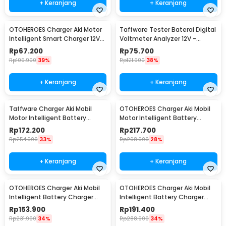
+ Keranjang
+ Keranjang
OTOHEROES Charger Aki Motor
Taffware Tester Baterai Digital
Intelligent Smart Charger 12V
Voltmeter Analyzer 12V -
2A EU Plug - UD12
CNBJ-805
Rp
67.200
Rp
75.700
Rp
109.900
39%
Rp
121.900
38%
+ Keranjang
+ Keranjang
Taffware Charger Aki Mobil
OTOHEROES Charger Aki Mobil
Motor Intelligent Battery
Motor Intelligent Battery
Charger 12V 20A - KC-20A
Charger 12V/24V - LD-002S
Rp
172.200
Rp
217.700
Rp
254.900
33%
Rp
298.900
28%
+ Keranjang
+ Keranjang
OTOHEROES Charger Aki Mobil
OTOHEROES Charger Aki Mobil
Intelligent Battery Charger
Intelligent Battery Charger
12V/24V 10A - MF-2
12V/24V 10A - MF-2B
Rp
153.900
Rp
191.400
Rp
231.900
34%
Rp
288.900
34%