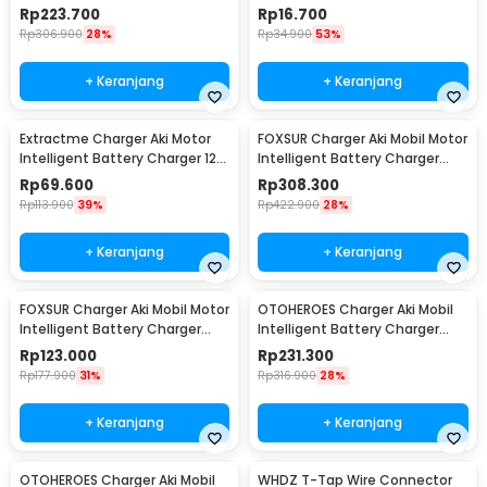
12/24V 8A - FBC122408D
XZT0017
Rp
223.700
Rp
16.700
Rp
306.900
28%
Rp
34.900
53%
+ Keranjang
+ Keranjang
Extractme Charger Aki Motor
FOXSUR Charger Aki Mobil Motor
Intelligent Battery Charger 12V
Intelligent Battery Charger
2A - H-2
12V/24V 12A - FBC122412D
Rp
69.600
Rp
308.300
Rp
113.900
39%
Rp
422.900
28%
+ Keranjang
+ Keranjang
FOXSUR Charger Aki Mobil Motor
OTOHEROES Charger Aki Mobil
Intelligent Battery Charger
Intelligent Battery Charger
6V/12V 2A - FBC061202D
12V/24V 15A - BT-168
Rp
123.000
Rp
231.300
Rp
177.900
31%
Rp
316.900
28%
+ Keranjang
+ Keranjang
OTOHEROES Charger Aki Mobil
WHDZ T-Tap Wire Connector