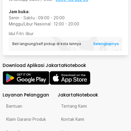
Jam buka:
Senin - Sabtu
:
09:00
-
20:00
Minggu/Libur Nasional
:
12:00
-
20:00
Idul Fitri
: libur
Selengkapnya
Beli langsung/self pickup di kota lainnya
Download Aplikasi JakartaNotebook
Layanan Pelanggan
JakartaNotebook
Bantuan
Tentang Kami
Klaim Garansi Produk
Kontak Kami