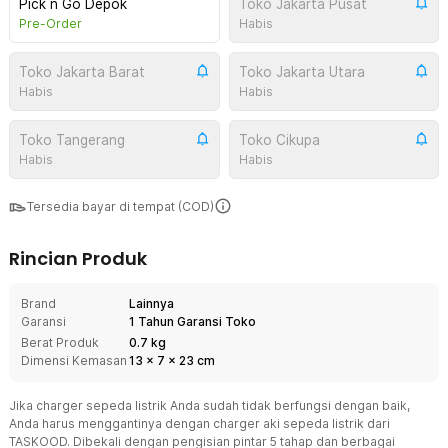
Pick n Go Depok
Toko Jakarta Pusat
Pre-Order
Habis
Toko Jakarta Barat
Toko Jakarta Utara
Habis
Habis
Toko Tangerang
Toko Cikupa
Habis
Habis
Tersedia bayar di tempat (COD)
Rincian Produk
Brand
Lainnya
Garansi
1 Tahun Garansi Toko
Berat Produk
0.7 kg
Dimensi Kemasan
13
x
7
x
23
cm
Jika charger sepeda listrik Anda sudah tidak berfungsi dengan baik,
Anda harus menggantinya dengan charger aki sepeda listrik dari
TASKOOD. Dibekali dengan pengisian pintar 5 tahap dan berbagai