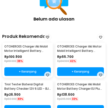
Belum ada ulasan
Produk Rekomendasi
OTOHEROES Charger Aki Mobil
OTOHEROES Charger Aki Motor
Motor Intelligent Battery
Mobil Intelligent Battery
Charger 12V 6A - FBC1206D
Charger 12V 2A - UD11
Rp
100.900
Rp
55.700
Rp
161.900
38%
Rp
94.900
42%
+ Keranjang
+ Keranjang
Tirol Tester Baterai Digital
OTOHEROES Charger Aki Mobil
Battery Checker 12V 6 LED - BJ-
Motor Battery Charger EU Plug
803
12/24V 10A - UD21
Rp
26.900
Rp
138.600
Rp
50.900
48%
Rp
205.900
33%