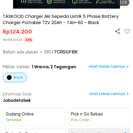
1 / 9
TASKOOD Charger Aki Sepeda Listrik 5 Phase Battery
Charger Portable 72V 20Ah - TAH-60
-
Black
Rp
124.200
Rp
183.900
33
%
Belum ada ulasan
•
SKU
7CRSGFBK
Lihat Varian Lainnya
Pilihan Varian:
1
Warna,
2 Tegangan
Black
Lihat
Lokasi Lainnya
Informasi Stok:
Jabodetabek
Gudang Online
Pick n Go Bekasi
Tersedia
Pre-Order