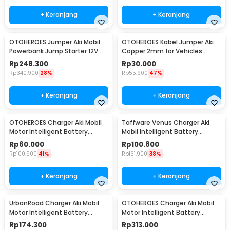
+ Keranjang
+ Keranjang
OTOHEROES Jumper Aki Mobil
OTOHEROES Kabel Jumper Aki
Powerbank Jump Starter 12V
Copper 2mm for Vehicles
10000mAh 300A - K21
Under 2000cc 2.8M - D800
Rp
248.300
Rp
30.000
Rp
340.900
28%
Rp
55.900
47%
+ Keranjang
+ Keranjang
OTOHEROES Charger Aki Mobil
Taffware Venus Charger Aki
Motor Intelligent Battery
Mobil Intelligent Battery
Charger 12V 2A - C1202-6
Charger 12V 6A - UD20
Rp
60.000
Rp
100.800
Rp
100.900
41%
Rp
161.900
38%
+ Keranjang
+ Keranjang
UrbanRoad Charger Aki Mobil
OTOHEROES Charger Aki Mobil
Motor Intelligent Battery
Motor Intelligent Battery
Charger 6V/12V - MF1
Charger 12V/24V - AJ-618D
Rp
174.300
Rp
313.000